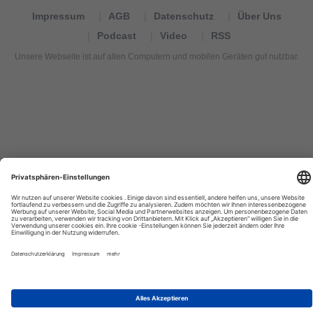
Impressum
AGB
Datenschutz
Über Uns
Podcast
Video
RSS
Unsere Webseite ist auf allen Computern und mobilen Geräten gut nutzbar.
Tourexpi,
turizm
haberleri,
Reisebüros,
tourism
news,
noticias
de
turismo,
Tourismus
Nachrichten,
новости
туризма,
travel
tourism
news,
international
tourism