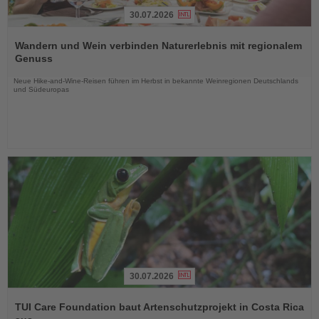
30.07.2026
Lesen
Sie
Wandern und Wein verbinden Naturerlebnis mit regionalem
die
Genuss
Nachrichten
Neue Hike-and-Wine-Reisen führen im Herbst in bekannte Weinregionen Deutschlands
und Südeuropas
30.07.2026
Lesen
Sie
TUI Care Foundation baut Artenschutzprojekt in Costa Rica
die