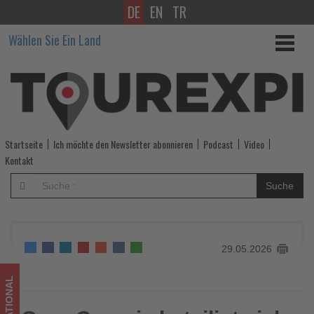
DE
EN
TR
Gran
Wählen Sie Ein Land
Canaria
beteiligt
sich
wieder
Startseite
Ich möchte den Newsletter abonnieren
Podcast
Video
am
Kontakt
Global
Suche
Wellness
Day
29.05.2026
2026
-