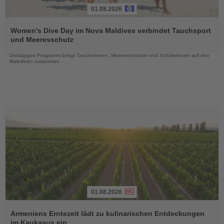
01.08.2026
Lesen
Sie
Women's Dive Day im Nova Maldives verbindet Tauchsport
die
und Meeresschutz
Nachrichten
Dreitägiges Programm bringt Taucherinnen, Meeresschützer und Schülerinnen auf den
Malediven zusammen
01.08.2026
Lesen
Sie
Armeniens Erntezeit lädt zu kulinarischen Entdeckungen
die
im Kaukasus ein