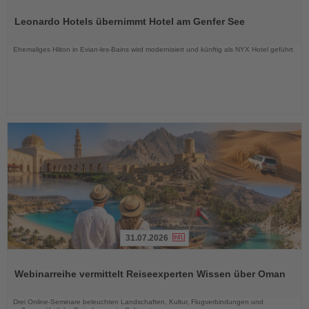
Lesen
Sie
Leonardo Hotels übernimmt Hotel am Genfer See
die
Nachrichten
Ehemaliges Hilton in Evian-les-Bains wird modernisiert und künftig als NYX Hotel geführt
31.07.2026
Lesen
Sie
Webinarreihe vermittelt Reiseexperten Wissen über Oman
die
Nachrichten
Drei Online-Seminare beleuchten Landschaften, Kultur, Flugverbindungen und