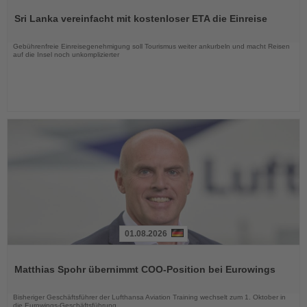
Sie
Sri Lanka vereinfacht mit kostenloser ETA die Einreise
die
Nachrichten
Gebührenfreie Einreisegenehmigung soll Tourismus weiter ankurbeln und macht Reisen
auf die Insel noch unkomplizierter
01.08.2026
Lesen
Sie
Matthias Spohr übernimmt COO-Position bei Eurowings
die
Nachrichten
Bisheriger Geschäftsführer der Lufthansa Aviation Training wechselt zum 1. Oktober in
die Eurowings-Geschäftsführung