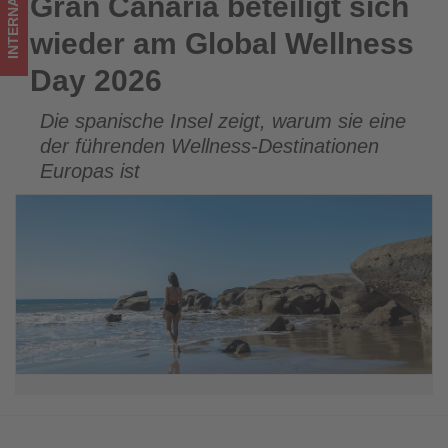
INTERNATIONAL
Gran Canaria beteiligt sich
Gran Canaria beteiligt sich wieder am Global Wellness Day
Wissen,
2026
wieder am Global Wellness
was
Day 2026
im
Die spanische Insel zeigt, warum sie eine
Tourismus
der führenden Wellness-Destinationen
los
Europas ist
ist!