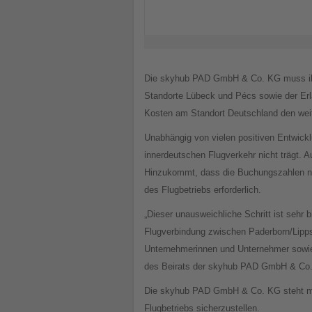
Die skyhub PAD GmbH & Co. KG muss ihren
Standorte Lübeck und Pécs sowie der Er
Kosten am Standort Deutschland den weit
Unabhängig von vielen positiven Entwick
innerdeutschen Flugverkehr nicht trägt. A
Hinzukommt, dass die Buchungszahlen noc
des Flugbetriebs erforderlich.
„Dieser unausweichliche Schritt ist sehr 
Flugverbindung zwischen Paderborn/Lipp
Unternehmerinnen und Unternehmer sowie 
des Beirats der skyhub PAD GmbH & Co. K
Die skyhub PAD GmbH & Co. KG steht mit 
Flugbetriebs sicherzustellen.