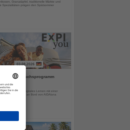
rikosen, Granatäpfel, traditionelle Märkte und
le Spezialitäten prägen den Spätsommer
03.08.2026
 setzt Nachwuchsprogramm
ou 2026 fort
chten
dende verbinden digitales Lernen mit einer
igen Schulungsreise an Bord von AIDAluna