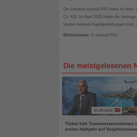
Die Initiative skyhub PAD hatte im Mä
Co. KG. Im April 2025 folgte die Vertrag
fanden mehrere Kapitalerhöhungen statt,
Bildnachweis
: © skyhub PAD
Die meistgelesenen 
01.08.2026
Lesen
Sie
Türkei hält Tourismuseinnahmen 
die
ersten Halbjahr auf Vorjahresnive
Nachrichten