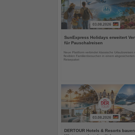
03.08.2026
Lesen
Sie
SunExpress Holidays erweitert Ver
die
für Pauschalreisen
Nachrichten
Neue Plattform verbindet klassische Urlaubsreisen 
flexiblen Familienbesuchen in einem abgesicherten
Reisepaket
03.08.2026
Lesen
Sie
DERTOUR Hotels & Resorts bauen
die