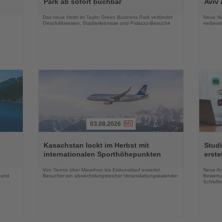
Park ab sofort buchbar
Aviv 
Nachrichten
Nachri
Das neue Hotel im Taylor Green Business Park verbindet
Neue No
Geschäftsreisen, Stadterlebnisse und Palazzo-Besuche
verbess
03.08.2026
Lesen
Lesen
Sie
Sie
-
Kasachstan lockt im Herbst mit
Studi
die
die
internationalen Sporthöhepunkten
erste
Nachrichten
Nachri
Von Tennis über Marathon bis Eiskunstlauf erwartet
Neue An
 und
Besucher ein abwechslungsreicher Veranstaltungskalender
Bewertu
Schlafko