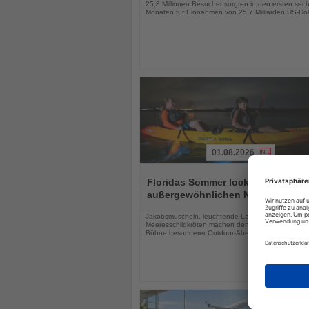
25,8 Millionen Besucher sorgten in den ersten sec
Monaten für Einnahmen von 25,7 Milliarden US-Dol
01.08.2026
Lesen
Sie
Floridas Sommer lockt mit drei
die
außergewöhnlichen Naturerlebnis
Nachrichten
Jakobsmuscheln, leuchtende Lagunen und
Meeresschildkröten machen den Sunshine State zu
Bühne besonderer Outdoor-Abenteuer