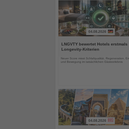
04.08.2026
Lesen
Sie
LNGVTY bewertet Hotels erstmals
die
Longevity-Kriterien
Nachrichten
Neuer Score misst Schlafqualität, Regeneration, E
und Bewegung im tatsächlichen Gästeerlebnis
04.08.2026
Lesen