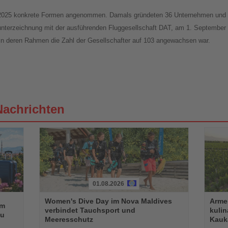
rz 2025 konkrete Formen angenommen. Damals gründeten 36 Unternehmen un
sunterzeichnung mit der ausführenden Fluggesellschaft DAT, am 1. September 
 in deren Rahmen die Zahl der Gesellschafter auf 103 angewachsen war.
Nachrichten
01.08.2026
Lesen
Lesen
Women's Dive Day im Nova Maldives
Armen
Sie
Sie
im
verbindet Tauchsport und
kuli
die
die
au
Meeresschutz
Kauk
Nachrichten
Nachri