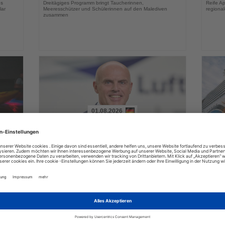
hs
Dreitägiges Programm bringt Taucherinnen,
Reife Ap
lar
Meeresschützer und Schülerinnen auf den Malediven
regiona
zusammen
01.08.2026
Lesen
Lesen
Sie
Sie
Matthias Spohr übernimmt COO-
AIDA
die
die
sen
Position bei Eurowings
EXPIy
Nachrichten
Nachri
Bisheriger Geschäftsführer der Lufthansa Aviation Training
Auszubil
r
wechselt zum 1. Oktober in die Eurowings-
dreitäg
Geschäftsführung