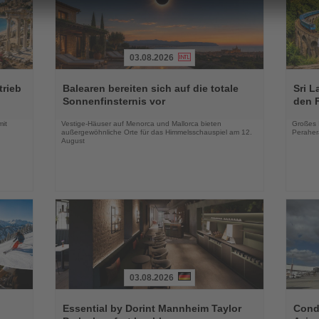
03.08.2026
Lesen
Lesen
Sie
Sie
trieb
Balearen bereiten sich auf die totale
Sri L
die
die
Sonnenfinsternis vor
den 
Nachrichten
Nachri
mit
Vestige-Häuser auf Menorca und Mallorca bieten
Großes 
außergewöhnliche Orte für das Himmelsschauspiel am 12.
Peraher
August
03.08.2026
Lesen
Lesen
Sie
Sie
Essential by Dorint Mannheim Taylor
Condo
die
die