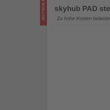
DEUTSCHLAND
Wissen,
skyhub PAD stellt den Betrie
skyhub PAD stel
was
Zu hohe Kosten belasten 
im
Tourismus
los
ist!