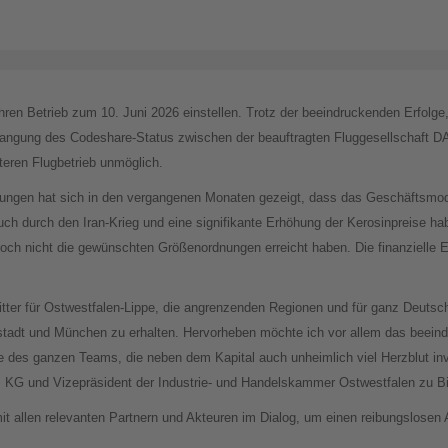
 Betrieb zum 10. Juni 2026 einstellen. Trotz der beeindruckenden Erfolge, 
langung des Codeshare-Status zwischen der beauftragten Fluggesellschaft D
eren Flugbetrieb unmöglich.
lungen hat sich in den vergangenen Monaten gezeigt, dass das Geschäftsmo
uch durch den Iran-Krieg und eine signifikante Erhöhung der Kerosinpreise ha
h nicht die gewünschten Größenordnungen erreicht haben. Die finanzielle E
bitter für Ostwestfalen-Lippe, die angrenzenden Regionen und für ganz Deutsc
stadt und München zu erhalten. Hervorheben möchte ich vor allem das beein
des ganzen Teams, die neben dem Kapital auch unheimlich viel Herzblut inve
G und Vizepräsident der Industrie- und Handelskammer Ostwestfalen zu Bie
allen relevanten Partnern und Akteuren im Dialog, um einen reibungslosen Ab