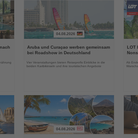
04.08.2026
Lesen
Lesen
Sie
Sie
 nach
Aruba und Curaçao werben gemeinsam
LOT P
die
die
bei Roadshow in Deutschland
Nons
Nachrichten
Nachri
rnährung
Vier Veranstaltungen bieten Reiseprofis Einblicke in die
Ab Ende 
beiden Karibikinseln und ihre touristischen Angebote
Warscha
04.08.2026
Lesen
Lesen