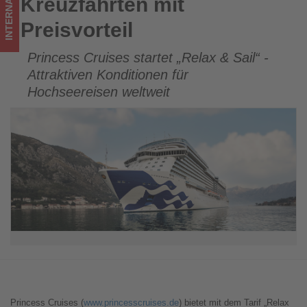
INTERNATIONAL
Kreuzfahrten mit
Kreuzfahrten mit Preisvorteil
Preisvorteil
Princess Cruises startet „Relax & Sail“ -
Attraktiven Konditionen für
Hochseereisen weltweit
Princess Cruises (
www.princesscruises.de
) bietet mit dem Tarif „Relax