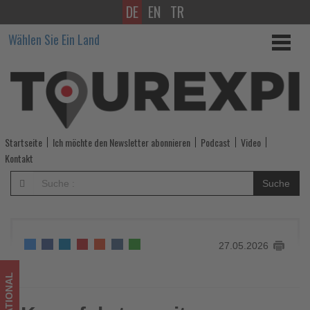
DE
EN
TR
Kreuzfahrten
Wählen Sie Ein Land
mit
Preisvorteil
-
Wissen,
Startseite
Ich möchte den Newsletter abonnieren
Podcast
Video
was
Kontakt
im
Suche
Tourismus
los
27.05.2026
ist!