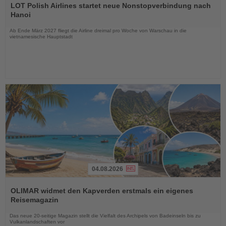
Sie
LOT Polish Airlines startet neue Nonstopverbindung nach
die
Hanoi
Nachrichten
Ab Ende März 2027 fliegt die Airline dreimal pro Woche von Warschau in die
vietnamesische Hauptstadt
04.08.2026
Lesen
Sie
OLIMAR widmet den Kapverden erstmals ein eigenes
die
Reisemagazin
Nachrichten
Das neue 20-seitige Magazin stellt die Vielfalt des Archipels von Badeinseln bis zu
Vulkanlandschaften vor