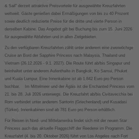
& Sail“ derzeit attraktive Preisvorteile für ausgewählte Kreuzfahrten
weltweit. Gäste genießen dabei Ermäßigungen von bis zu 40 Prozent
sowie deutlich reduzierte Preise für die dritte und vierte Person in
derselben Kabine. Das Angebot gilt bei Buchung bis zum 15. Juni 2026
für ausgewählte Abfahrten und in allen Zielgebieten.
Zu den verfügbaren Kreuzfahrten zählt unter anderem eine zweiwöchige
Cruise an Bord der Sapphire Princess nach Malaysia, Thailand und
Vietnam (26.12.2026 - 9.1. 2027). Die Route führt ab/bis Singapur und
beinhaltet unter anderem Aufenthalte in Bangkok, Ko Samui, Phuket
und Kuala Lumpur. Eine Innenkabine ist ab 1.842 Euro pro Person
buchbar.
Im Mittelmeer und der Ägäis ist die Enchanted Princess vom
21. bis 28. Juli 2026 unterwegs. Die Kreuzfahrt ab/bis Civitavecchia bei
Rom verbindet unter anderem Santorin (Griechenland) und Kusadasi
(Türkei). Innenkabinen sind ab 781 Euro pro Person erhältlich.
Für Reisen in Nord- und Mittelamerika findet sich mit der neuen Star
Princess auch das aktuelle Flaggschiff der Reederei im Programm. Die
Kreuzfahrt (4. bis 20. Oktober 2026) führt von Los Angeles nach Fort