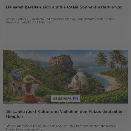
Sie
Balearen bereiten sich auf die totale Sonnenfinsternis vor
die
Nachrichten
Vestige-Häuser auf Menorca und Mallorca bieten außergewöhnliche Orte für das
Himmelsschauspiel am 12. August
03.08.2026
Lesen
Sie
Sri Lanka rückt Kultur und Vielfalt in den Fokus deutscher
die
Urlauber
Nachrichten
Großes Interesse in Frankfurt und das Kandy Esala Perahera machen die Insel im
August besonders attraktiv