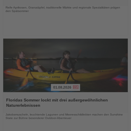
Nachrichten
Reife Aprikosen, Granatäpfel, traditionelle Märkte und regionale Spezialitäten prägen
den Spätsommer
01.08.2026
Lesen
Sie
Floridas Sommer lockt mit drei außergewöhnlichen
die
Naturerlebnissen
Nachrichten
Jakobsmuscheln, leuchtende Lagunen und Meeresschildkröten machen den Sunshine
State zur Bühne besonderer Outdoor-Abenteuer