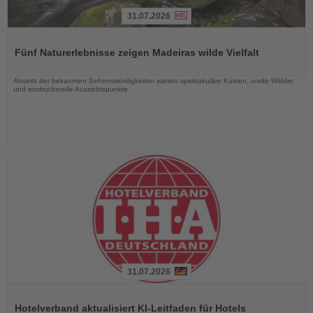
31.07.2026
Lesen
Sie
Fünf Naturerlebnisse zeigen Madeiras wilde Vielfalt
die
Nachrichten
Abseits der bekannten Sehenswürdigkeiten warten spektakuläre Küsten, uralte Wälder
und eindrucksvolle Aussichtspunkte
31.07.2026
Lesen
Sie
Hotelverband aktualisiert KI-Leitfaden für Hotels
die