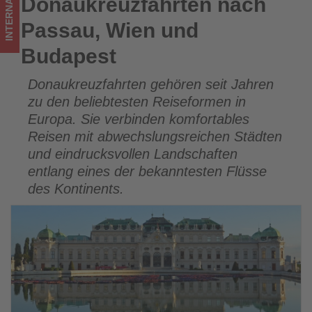
INTERNATIONAL
Donaukreuzfahrten nach
Donaukreuzfahrten nach Passau, Wien und Budapest
los
Passau, Wien und
ist!
Budapest
Donaukreuzfahrten gehören seit Jahren
zu den beliebtesten Reiseformen in
Europa. Sie verbinden komfortables
Reisen mit abwechslungsreichen Städten
und eindrucksvollen Landschaften
entlang eines der bekanntesten Flüsse
des Kontinents.