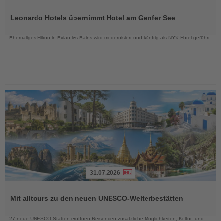
Lesen
Sie
Leonardo Hotels übernimmt Hotel am Genfer See
die
Nachrichten
Ehemaliges Hilton in Evian-les-Bains wird modernisiert und künftig als NYX Hotel geführt
31.07.2026
Lesen
Sie
Mit alltours zu den neuen UNESCO-Welterbestätten
die
Nachrichten
27 neue UNESCO-Stätten eröffnen Reisenden zusätzliche Möglichkeiten, Kultur- und