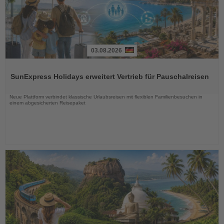
03.08.2026
Lesen
Sie
SunExpress Holidays erweitert Vertrieb für Pauschalreisen
die
Nachrichten
Neue Plattform verbindet klassische Urlaubsreisen mit flexiblen Familienbesuchen in
einem abgesicherten Reisepaket