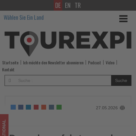
DE
EN
TR
Donaukreuzfahrten
Wählen Sie Ein Land
nach
Passau,
Wien
und
Startseite
Ich möchte den Newsletter abonnieren
Podcast
Video
Budapest
Kontakt
-
Suche
Wissen,
was
27.05.2026
im
Tourismus