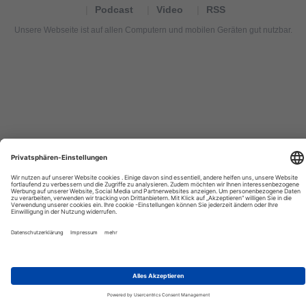
Podcast
Video
RSS
Unsere Webseite ist auf allen Computern und mobilen Geräten gut nutzbar.
Tourexpi,
turizm
haberleri,
Reisebüros,
tourism
news,
noticias
de
turismo,
Tourismus
Nachrichten,
новости
туризма,
travel
tourism
news,
international
tourism
news,
Urlaub,