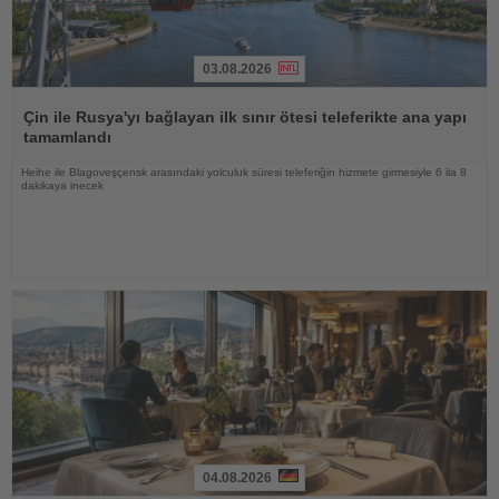
03.08.2026
Haberi
Oku
Çin ile Rusya'yı bağlayan ilk sınır ötesi teleferikte ana yapı
tamamlandı
Heihe ile Blagoveşçensk arasındaki yolculuk süresi teleferiğin hizmete girmesiyle 6 ila 8
dakikaya inecek
04.08.2026