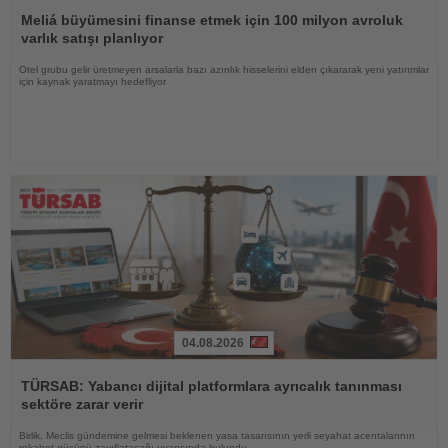
Haberi
Oku
Meliá büyümesini finanse etmek için 100 milyon avroluk
varlık satışı planlıyor
Otel grubu gelir üretmeyen arsalarla bazı azınlık hisselerini elden çıkararak yeni yatırımlar
için kaynak yaratmayı hedefliyor
04.08.2026
Haberi
Oku
TÜRSAB: Yabancı dijital platformlara ayrıcalık tanınması
sektöre zarar verir
Birlik, Meclis gündemine gelmesi beklenen yasa tasarısının yerli seyahat acentalarının
rekabet gücünü zayıflatacağı uyarısında bulundu