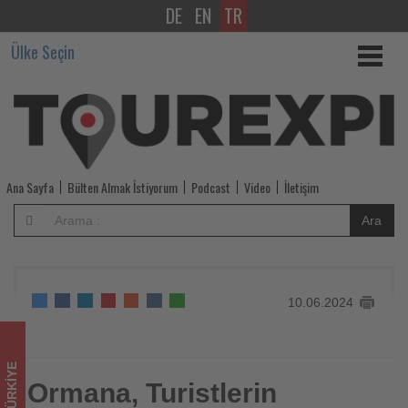
DE
EN
TR
Ormana,
Ülke Seçin
Turistlerin
Gözdesi
-
Tourexpi,
Ana Sayfa
Bülten Almak İstiyorum
Podcast
Video
İletişim
sizler
Ara
için
turizmde
10.06.2024
olup
bitenleri
TÜRKIYE
takip
Ormana, Turistlerin
Ormana, Turistlerin Gözdesi