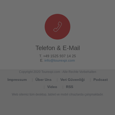
Telefon & E-Mail
T. +49 1525 937 14 25
E.
info@tourexpi.com
Copyright 2020 Tourexpi.com - Alle Rechte Vorbehalten
Impressum
Über Uns
Veri Güvenliği
Podcast
Video
RSS
Web sitemiz tüm desktop, tablet ve mobil cihazlarda çalışmaktadır.
Tourexpi,
turizm
haberleri,
Reisebüros,