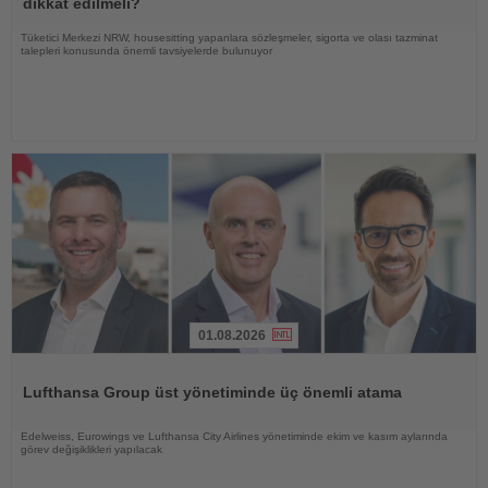
dikkat edilmeli?
Tüketici Merkezi NRW, housesitting yapanlara sözleşmeler, sigorta ve olası tazminat
talepleri konusunda önemli tavsiyelerde bulunuyor
01.08.2026
Haberi
Oku
Lufthansa Group üst yönetiminde üç önemli atama
Edelweiss, Eurowings ve Lufthansa City Airlines yönetiminde ekim ve kasım aylarında
görev değişiklikleri yapılacak