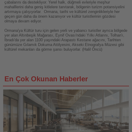
çabalarını da destekliyor. Yerel halk, düğmeli evleriyle meşhur
mahalllerini daha geniş kitlelere tanıtarak, bölgenin turizm potansiyelini
artırmaya çalışıyorlar. Ormana, tarihi ve kültürel zenginlikleriyle her
geçen gün daha da önem kazanıyor ve kültür turistlerinin gözdesi
olmaya devam ediyor.
Ormana'ya Kültür turu için gelen yerli ve yabancı turistler ayrıca bölgede
yer alan Altınbeşik Mağarası, Eynif Ovası'ndaki Yılkı Atlarını, Tolhan'ı,
İbradı'da yer alan 1100 yaşındaki Arapastı Kestane ağacını, Tarihten
günümüze Gılamık Dokuma Atölyesini, Akseki Etnografya Müzesi gibi
kültürel mekanları da görme şansı buluyorlar. (Halil Öncü)
En Çok Okunan Haberler