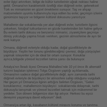
evler ilgiyi artırırken, bölge de kültür turistlerinin uğrak noktası haline
geldi. Ormana'nın karakteristik özelliği olan düğmeli evler, geleneksel
Türk ev mimarisinin en güzel örneklerini sunuyor. Taş ve ahşap
malzemelerin uyumlu kullanımıyla inşa edilen bu evler, geçmişin izlerini
günümüze taşıyor ve bölgenin kültürel dokusunu yansıtıyor.
Mahallenin dar sokaklarında yer alan düğmeli evler, turistlerin ilgisini
çekerken, fotoğraf tutkunlarının en gözde karelerinden biri haline geliyor.
Bu evlerin tarihi dokusu ve benzersiz mimarisi, ziyaretçilere geçmişe
dönüş yolculuğu yapma fırsatı verirken, gezinin atmosferine de ayrı bir
renk katıyor.
Ormana, düğmeli evleriyle olduğu kadar, doğal güzellikleriyle de
büyülüyor. Yeşilin her tonunu görebileceğiniz çevresi, doğa yürüyüşleri
yapmak isteyenler için de ideal bir ortam sunuyor. Konuklar
ayrıca,bölgede yöresel lezzetleri tatma şansı da bulunuyor.
Antalya’nın İbradı ilçesi Ormana Mahallesi’nde 10 yıl önce ilk alternatif
turizmi başlatan işletmeci Tolga Özgüven yaptığı açıklamada,
Ormana'nın sadece doğal güzellikleriyle değil, aynı zamanda tarihi
düğmeli evleriyle de büyüleyici bir atmosfere sahip olduğunu vurguladı.
Her geçen yıl Ormana'ya ilginin arttığını belirten Özgüven, "Gelen
konuklarımız, mahallemizin büyüleyici sokaklarında dolaşmak, tarihi
dokusuyla tanışmak ve yöresel lezzetleri tatmak için mükemmel bir
yerdeler. Son dönem bölgemize olan ilgi artıyor. Herkesi bu eşsiz
deneyimi yaşamaya davet ediyorum" dedi.
Ormana'ya artan ilgi, kasabanın kültürel mirasını koruma ve tanıtma