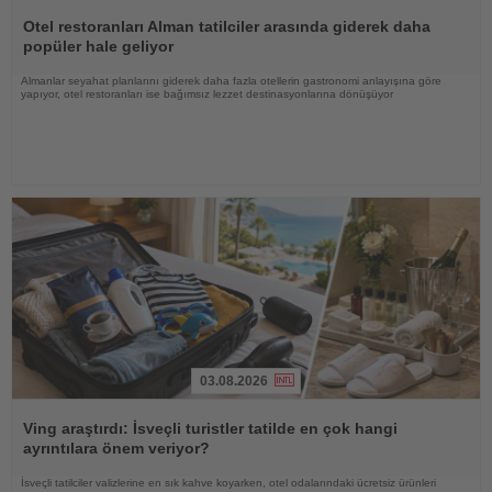
Haberi
Oku
Otel restoranları Alman tatilciler arasında giderek daha
popüler hale geliyor
Almanlar seyahat planlarını giderek daha fazla otellerin gastronomi anlayışına göre
yapıyor, otel restoranları ise bağımsız lezzet destinasyonlarına dönüşüyor
03.08.2026
Haberi
Oku
Ving araştırdı: İsveçli turistler tatilde en çok hangi
ayrıntılara önem veriyor?
İsveçli tatilciler valizlerine en sık kahve koyarken, otel odalarındaki ücretsiz ürünleri