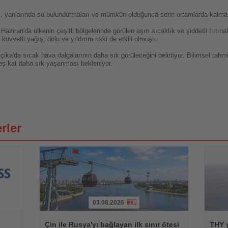
eri, yanlarında su bulundurmaları ve mümkün olduğunca serin ortamlarda kalma
Haziran'da ülkenin çeşitli bölgelerinde görülen aşırı sıcaklık ve şiddetli fırtın
kuvvetli yağış, dolu ve yıldırım riski de etkili olmuştu.
elçika'da sıcak hava dalgalarının daha sık görüleceğini belirtiyor. Bilimsel tah
beş kat daha sık yaşanması bekleniyor.
rler
03.08.2026
Haberi
Haberi
Oku
Oku
Çin ile Rusya'yı bağlayan ilk sınır ötesi
THY y