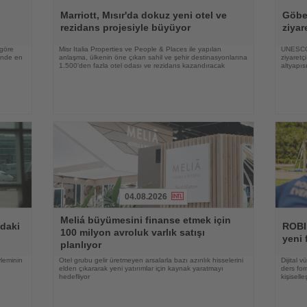
Haberi
Haberi
Oku
Oku
Marriott, Mısır'da dokuz yeni otel ve
Göbek
rezidans projesiyle büyüyor
ziyar
 göre
Misr Italia Properties ve People & Places ile yapılan
UNESCO 
rinde en
anlaşma, ülkenin öne çıkan sahil ve şehir destinasyonlarına
ziyaretç
1.500'den fazla otel odası ve rezidans kazandıracak
altyapıs
04.08.2026
Haberi
Haberi
Meliá büyümesini finanse etmek için
Oku
Oku
ndaki
ROBI
100 milyon avroluk varlık satışı
yeni 
planlıyor
yleminin
Otel grubu gelir üretmeyen arsalarla bazı azınlık hisselerini
Dijital 
elden çıkararak yeni yatırımlar için kaynak yaratmayı
ders for
hedefliyor
kişisell