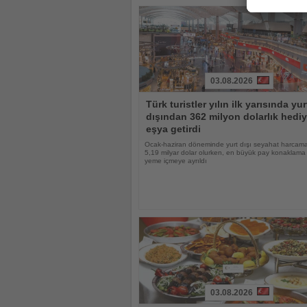
03.08.2026
Haberi
Türk turistler yılın ilk yarısında yur
Oku
dışından 362 milyon dolarlık hediy
eşya getirdi
Ocak-haziran döneminde yurt dışı seyahat harcama
5,19 milyar dolar olurken, en büyük pay konaklama
yeme içmeye ayrıldı
03.08.2026