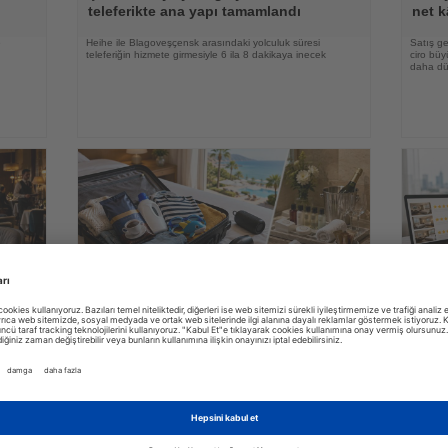
teleferikte ana yapı tamamlandı
net k
e
Heihe ile Blagoveşçensk arasındaki yolculuk süresi
Satış ge
teleferiğin hizmete girmesiyle 6 ila 8 dakikaya inecek
ciro bü
daha düş
03.08.2026
Haberi
Haberi
Oku
Oku
Ving araştırdı: İsveçli turistler tatilde en
Araşt
e
çok hangi ayrıntılara önem veriyor?
platf
erin
İsveçli tatilciler valizlerine en sık kahve koyarken, otel
Yeni met
ı ise
odalarındaki ücretsiz ürünleri yanlarına almamalarıyla da
konforun
dikkat çekiyor