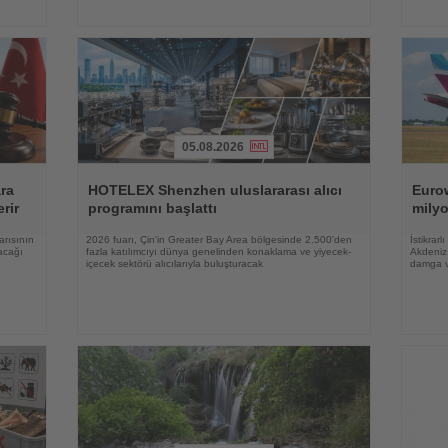
05.08.2026
Haberi
Haberi
Oku
Oku
ara
HOTELEX Shenzhen uluslararası alıcı
Eurow
rir
programını başlattı
milyo
arısının
2026 fuarı, Çin'in Greater Bay Area bölgesinde 2.500'den
İstikrar
acağı
fazla katılımcıyı dünya genelinden konaklama ve yiyecek-
Akdeniz 
içecek sektörü alıcılarıyla buluşturacak
damga 