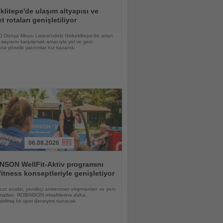
litepe'de ulaşım altyapısı ve
et rotaları genişletiliyor
Dünya Mirası Listesi'ndeki Göbeklitepe'de artan
i sayısını karşılamak amacıyla yol ve gezi
ına yönelik yatırımlar hız kazandı
06.08.2026
NSON WellFit-Aktiv programını
fitness konseptleriyle genişletiyor
vücut analizi, yenilikçi antrenman ekipmanları ve yeni
matları, ROBINSON misafirlerine daha
eştirilmiş bir spor deneyimi sunacak