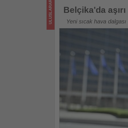
ULUSLARARASI
turizmde
Belçika'da aşırı sıcaklar tren s
Belçika'da aşırı 
olup
Yeni sıcak hava dalgası n
bitenleri
takip
ediyor!