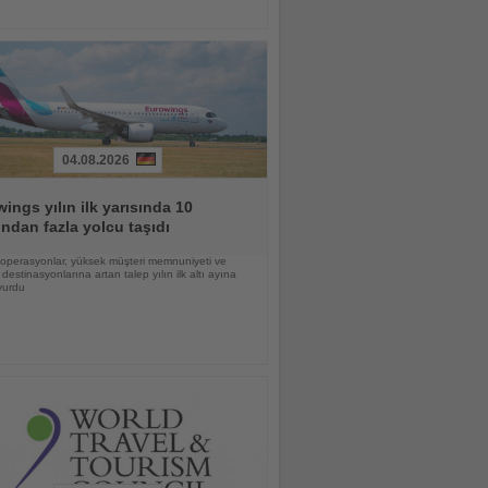
04.08.2026
ings yılın ilk yarısında 10
ndan fazla yolcu taşıdı
lı operasyonlar, yüksek müşteri memnuniyeti ve
destinasyonlarına artan talep yılın ilk altı ayına
vurdu