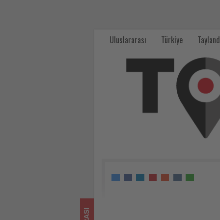
Belçika'da
aşırı
Uluslararası
Türkiye
Tayland
sıcaklar
tren
seferlerini
de
etkiliyor
-
Tourexpi,
sizler
için