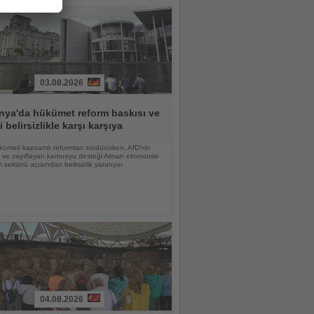
03.08.2026
nya'da hükümet reform baskısı ve
i belirsizlikle karşı karşıya
ümeti kapsamlı reformları sürdürürken, AfD'nin
şi ve zayıflayan kamuoyu desteği Alman ekonomisi
m sektörü açısından belirsizlik yaratıyor
04.08.2026