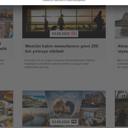
03.08.2026
Haberi
Haberi
t
Oku
Oku
WestJet kabin memurlarının grevi 250
Alma
elik
bin yolcuyu etkiledi
siyas
ları
Kanada'nın en yoğun seyahat dönemlerinden birinde
Merz hük
 ve
başlayan iş bırakma eylemi yüzlerce uçuşun iptal
yükseli
edilmesine yol açtı
ve turiz
03.08.2026