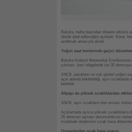
Belçika, hafta başından itibaren etkisini 
olarak iptal edileceğini açıkladı. Karar, 
azaltmak amacıyla alındı.
Yoğun saat trenlerinde geçici düzenle
Belçika Kraliyet Meteoroloji Enstitüsünün
çıkması, bazı bölgelerde ise 35 dereceye
SNCB, pazartesi ve salı günleri yoğun saa
açık alanda bekletildiği, aşırı sıcaklarda
belirtildi.
Altyapı da yüksek sıcaklıklardan etkile
SNCB, aşırı sıcakların tren arızası riskin
Açıklamada ayrıca yüksek sıcaklıkların dem
35 dereceyi aşması durumunda ise raylard
müdahale ekiplerinin sıcak hava dönemleri
Uzmanlardan sıcak hava uyarısı