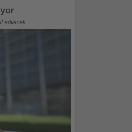
iyor
al edilecek