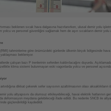
artırması beklenen sıcak hava dalgasına hazırlanırken, ulusal demir yolu işlet
hem yolcu ve personel güvenliğini sağlamak hem de aşırı sıcakların demir yolu a
me
 (RMI) tahminlerine göre önümüzdeki günlerde ülkenin birçok bölgesinde hava 
 yaklaşması bekleniyor.
tlerde çalışan bazı P trenlerinin seferden kaldırılacağını duyurdu. Açıklama
 özellikle klima sistemi bulunmayan eski vagonlarda yolcu ve personel açısından 
niyor
i artırdığına dikkat çekerek sefer sayısının azaltılmasının olası aksaklıkların 
ir yolu altyapısını da olumsuz etkileyebileceği, havai elektrik hatlarının gen
a deformasyon meydana gelebileceği ifade edildi. Bu nedenle SNCB ile altyapı
nde güçlendirildiği kaydedildi.