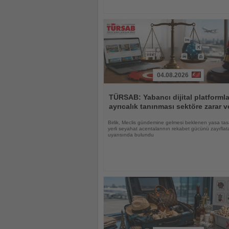
04.08.2026
Haberi
Oku
TÜRSAB: Yabancı dijital platforml
ayrıcalık tanınması sektöre zarar ve
Birlik, Meclis gündemine gelmesi beklenen yasa tas
yerli seyahat acentalarının rekabet gücünü zayıflat
uyarısında bulundu