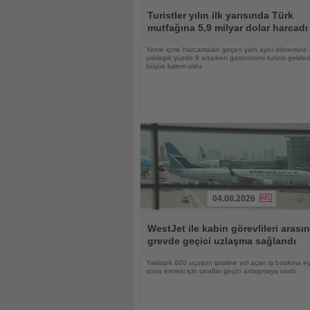
Haberi
Oku
Turistler yılın ilk yarısında Türk
mutfağına 5,9 milyar dolar harcadı
Yeme içme harcamaları geçen yılın aynı dönemine
yaklaşık yüzde 9 artarken gastronomi turizm gelirle
büyük kalem oldu
04.08.2026
Haberi
Oku
WestJet ile kabin görevlileri arası
grevde geçici uzlaşma sağlandı
Yaklaşık 600 uçuşun iptaline yol açan iş bırakma e
sona ermesi için taraflar geçici anlaşmaya vardı