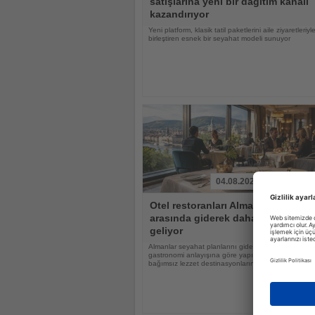
satışlarına yeni bir dağıtım kanalı
kazandırıyor
Yeni platform, klasik tatil paketlerini aile ziyaretleriyl
birleştiren esnek bir seyahat modeli sunuyor
04.08.2026
Haberi
Otel restoranları Alman tatilciler
Oku
arasında giderek daha popüler hal
geliyor
Almanlar seyahat planlarını giderek daha fazla otell
gastronomi anlayışına göre yapıyor, otel restoranlar
bağımsız lezzet destinasyonlarına dönüşüyor