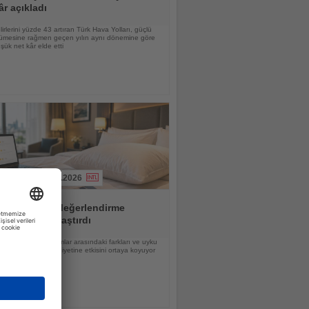
âr açıkladı
lirlerini yüzde 43 artıran Türk Hava Yolları, güçlü
yümesine rağmen geçen yılın aynı dönemine göre
ük net kâr elde etti
04.08.2026
ırma 20 otel değerlendirme
ormunu karşılaştırdı
a sıralama, platformlar arasındaki farkları ve uyku
un misafir memnuniyetine etkisini ortaya koyuyor