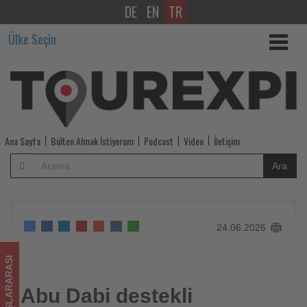
DE
EN
TR
Abu
Ülke Seçin
Dabi
destekli
Mubadala,
Pierre
Ana Sayfa
Bülten Almak İstiyorum
Podcast
Video
İletişim
&
Ara
Vacances-
Center
24.06.2026
Parcs
için
ULUSLARARASI
satın
Abu Dabi destekli
Abu Dabi destekli Mubadala, Pierre & Vacances-Center
Parcs için satın alma teklifi sundu