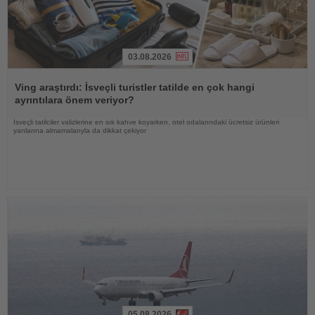
03.08.2026
Haberi
Oku
Ving araştırdı: İsveçli turistler tatilde en çok hangi
ayrıntılara önem veriyor?
İsveçli tatilciler valizlerine en sık kahve koyarken, otel odalarındaki ücretsiz ürünleri
yanlarına almamalarıyla da dikkat çekiyor
05.08.2026