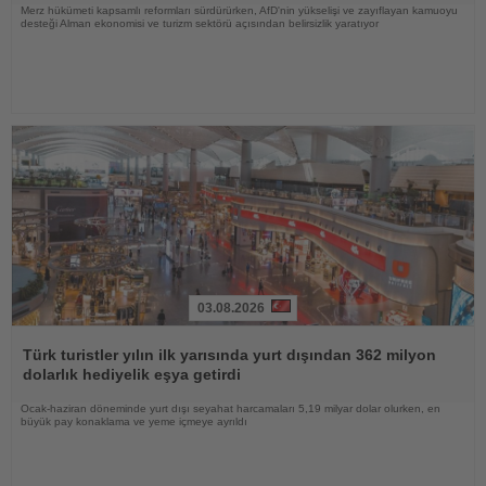
Merz hükümeti kapsamlı reformları sürdürürken, AfD'nin yükselişi ve zayıflayan kamuoyu
desteği Alman ekonomisi ve turizm sektörü açısından belirsizlik yaratıyor
03.08.2026
Haberi
Oku
Türk turistler yılın ilk yarısında yurt dışından 362 milyon
dolarlık hediyelik eşya getirdi
Ocak-haziran döneminde yurt dışı seyahat harcamaları 5,19 milyar dolar olurken, en
büyük pay konaklama ve yeme içmeye ayrıldı