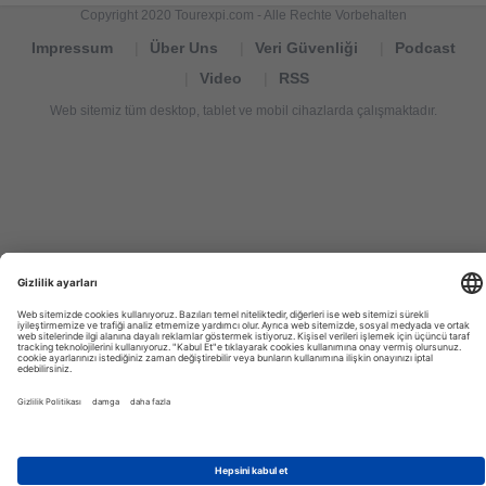
Copyright 2020 Tourexpi.com - Alle Rechte Vorbehalten
Impressum
Über Uns
Veri Güvenliği
Podcast
Video
RSS
Web sitemiz tüm desktop, tablet ve mobil cihazlarda çalışmaktadır.
Tourexpi,
turizm
haberleri,
Reisebüros,
tourism
news,
noticias
de
turismo,
Tourismus
Nachrichten,
новости
туризма,
travel
tourism
news,
international