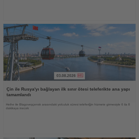
03.08.2026
Haberi
Oku
Çin ile Rusya'yı bağlayan ilk sınır ötesi teleferikte ana yapı
tamamlandı
Heihe ile Blagoveşçensk arasındaki yolculuk süresi teleferiğin hizmete girmesiyle 6 ila 8
dakikaya inecek