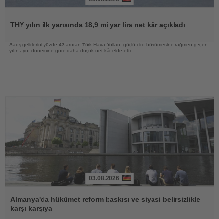
Haberi
Oku
THY yılın ilk yarısında 18,9 milyar lira net kâr açıkladı
Satış gelirlerini yüzde 43 artıran Türk Hava Yolları, güçlü ciro büyümesine rağmen geçen
yılın aynı dönemine göre daha düşük net kâr elde etti
03.08.2026
Haberi
Oku
Almanya'da hükümet reform baskısı ve siyasi belirsizlikle
karşı karşıya