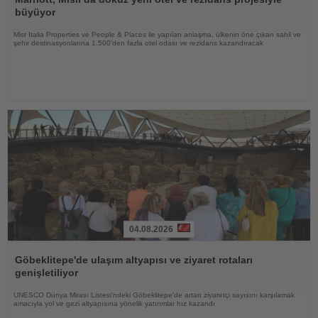
büyüyor
Misr Italia Properties ve People & Places ile yapılan anlaşma, ülkenin öne çıkan sahil ve
şehir destinasyonlarına 1.500'den fazla otel odası ve rezidans kazandıracak
04.08.2026
Haberi
Oku
Göbeklitepe'de ulaşım altyapısı ve ziyaret rotaları
genişletiliyor
UNESCO Dünya Mirası Listesi'ndeki Göbeklitepe'de artan ziyaretçi sayısını karşılamak
amacıyla yol ve gezi altyapısına yönelik yatırımlar hız kazandı