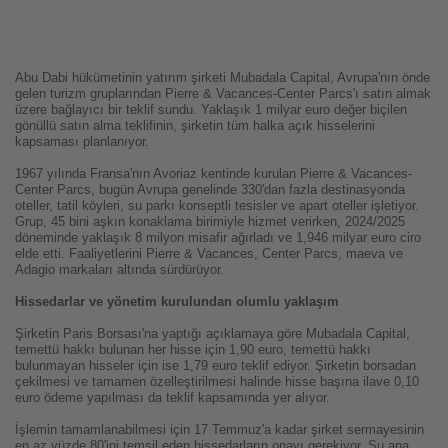
ediyor!
Abu Dabi hükümetinin yatırım şirketi Mubadala Capital, Avrupa'nın önde
gelen turizm gruplarından Pierre & Vacances-Center Parcs'ı satın almak
üzere bağlayıcı bir teklif sundu. Yaklaşık 1 milyar euro değer biçilen
gönüllü satın alma teklifinin, şirketin tüm halka açık hisselerini
kapsaması planlanıyor.
1967 yılında Fransa'nın Avoriaz kentinde kurulan Pierre & Vacances-
Center Parcs, bugün Avrupa genelinde 330'dan fazla destinasyonda
oteller, tatil köyleri, su parkı konseptli tesisler ve apart oteller işletiyor.
Grup, 45 bini aşkın konaklama birimiyle hizmet verirken, 2024/2025
döneminde yaklaşık 8 milyon misafir ağırladı ve 1,946 milyar euro ciro
elde etti. Faaliyetlerini Pierre & Vacances, Center Parcs, maeva ve
Adagio markaları altında sürdürüyor.
Hissedarlar ve yönetim kurulundan olumlu yaklaşım
Şirketin Paris Borsası'na yaptığı açıklamaya göre Mubadala Capital,
temettü hakkı bulunan her hisse için 1,90 euro, temettü hakkı
bulunmayan hisseler için ise 1,79 euro teklif ediyor. Şirketin borsadan
çekilmesi ve tamamen özelleştirilmesi halinde hisse başına ilave 0,10
euro ödeme yapılması da teklif kapsamında yer alıyor.
İşlemin tamamlanabilmesi için 17 Temmuz'a kadar şirket sermayesinin
en az yüzde 80'ini temsil eden hissedarların onayı gerekiyor. Şu ana