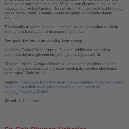
kadar şirket sermayesinin yüzde 58,6'sını temsil eden en büyük üç
hissedar olan Fidera Limited, Benefit Street Partners ve Pastel Holding
teklife destek verdi. Yönetim Kurulu da işlemi oy birliğiyle olumlu
karşıladı.
Tüm koşulların yerine getirilmesi halinde gönüllü satın alma teklifinin
2027 yılının başında tamamlanması öngörülüyor.
Avrupa turizmine uzun vadeli güven mesajı
Mubadala Capital Ortağı Antoun Ghanem, teklifin Avrupa turizm
sektörüne duyulan güvenin bir göstergesi olduğunu belirtti.
Ghanem, teklifin "Avrupa eğlence ve konaklama sektörüne duyulan
güveni ve grubun markalarının uzun vadeli potansiyeline olan inancı
yansıttığını" ifade etti.:::
Kaynak
:
https://www.tourinews.es/empresas-turismo/gobierno-abu-dabi-
lanza-oferta-milmillonaria-por-principales-grupos-turisticos-
europa_4493290_102.html
Görsel
: © Tourinews