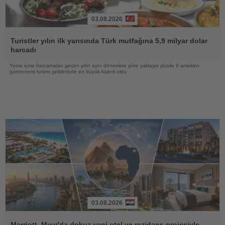
03.08.2026
Haberi
Oku
Turistler yılın ilk yarısında Türk mutfağına 5,9 milyar dolar
harcadı
Yeme içme harcamaları geçen yılın aynı dönemine göre yaklaşık yüzde 9 artarken
gastronomi turizm gelirlerinde en büyük kalem oldu
03.08.2026
Haberi
Oku
Marriott, Mısır'da dokuz yeni otel ve rezidans projesiyle