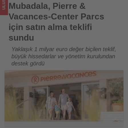
alma
Mubadala, Pierre &
teklifi
Vacances-Center Parcs
sundu
için satın alma teklifi
sundu
-
Tourexpi,
Yaklaşık 1 milyar euro değer biçilen teklif,
büyük hissedarlar ve yönetim kurulundan
sizler
destek gördü
için
turizmde
olup
bitenleri
takip