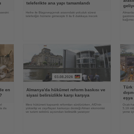
arası
u
teleferikte ana yapı tamamlandı
geliy
ssesini
Heihe ile Blagoveşçensk arasındaki yolculuk süresi
Almanlar
teleferiğin hizmete girmesiyle 6 ila 8 dakikaya inecek
gastrono
bağımsı
03.08.2026
Haberi
Haberi
Türk 
Oku
Oku
lde en
Almanya'da hükümet reform baskısı ve
dışın
r?
siyasi belirsizlikle karşı karşıya
eşya 
el
Merz hükümeti kapsamlı reformları sürdürürken, AfD'nin
Ocak-ha
la da
yükselişi ve zayıflayan kamuoyu desteği Alman ekonomisi
5,19 mil
ve turizm sektörü açısından belirsizlik yaratıyor
yeme içm