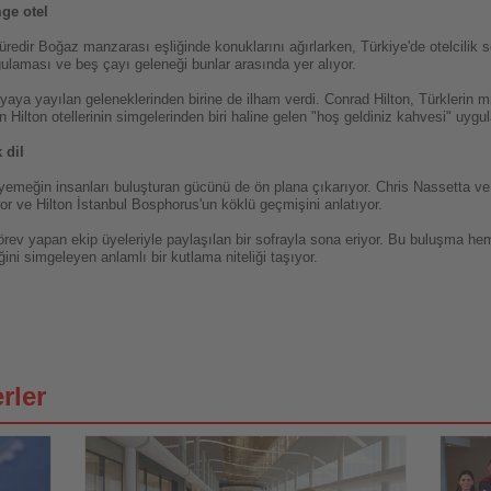
mge otel
süredir Boğaz manzarası eşliğinde konuklarını ağırlarken, Türkiye'de otelcilik
laması ve beş çayı geleneği bunlar arasında yer alıyor.
ya yayılan geleneklerinden birine de ilham verdi. Conrad Hilton, Türklerin mis
Hilton otellerinin simgelerinden biri haline gelen "hoş geldiniz kahvesi" uygu
 dil
yemeğin insanları buluşturan gücünü de ön plana çıkarıyor. Chris Nassetta ve ş
yor ve Hilton İstanbul Bosphorus'un köklü geçmişini anlatıyor.
örev yapan ekip üyeleriyle paylaşılan bir sofrayla sona eriyor. Bu buluşma he
ğini simgeleyen anlamlı bir kutlama niteliği taşıyor.
rler