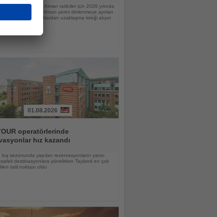
raştırmasına göre Alman tatilciler için 2026 yılında
nlamı değişiyor; konforun yerini dinlenmeye ayrılan
 günlük sorumluluklardan uzaklaşma isteği alıyor
01.08.2026
OUR operatörlerinde
vasyonlar hız kazandı
kış sezonunda yapılan rezervasyonların yarısı
afeli destinasyonlara yönelirken Tayland en çok
ilen tatil noktası oldu