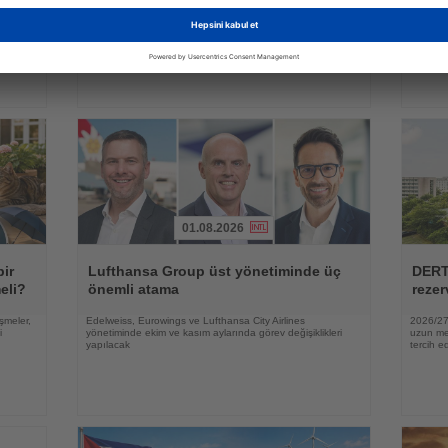
irası
Dokuz ülkeden gelen sıcak hava balonları gün doğumunda
YouGov a
peribacaları üzerinde gösteri uçuşu yaptı
lüksün a
zaman ve
01.08.2026
Haberi
Haberi
Oku
Oku
bir
Lufthansa Group üst yönetiminde üç
DERT
eli?
önemli atama
rezer
şmeler,
Edelweiss, Eurowings ve Lufthansa City Airlines
2026/27 
i
yönetiminde ekim ve kasım aylarında görev değişiklikleri
uzun mes
yapılacak
tercih ed