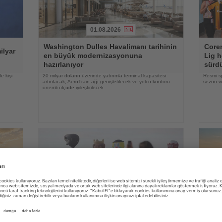
01.08.2026
Haberi
Haberi
Washington Dulles Havalimanı tarihinin
Coren
Oku
Oku
ilyar
en büyük modernizasyonuna
Lig h
hazırlanıyor
sürd
e kişi
20 milyar doların üzerinde yatırımla terminal kapasitesi
Resmi s
artırılacak, AeroTrain ağı genişletilecek ve yolcu konforu
sezon ve
önemli ölçüde iyileştirilecek
31.07.2026
Haberi
Haberi
Oku
Oku
yi
Kapadokya Balon Festivali 30 figürlü
Alman
balonla başladı
zama