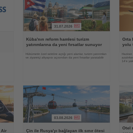
31.07.2026
Haberi
Haberi
Oku
Oku
Küba'nın reform hamlesi turizm
Orta 
yatırımlarına da yeni fırsatlar sunuyor
yolu 
e
Hükümetin özel sektöre açtığı yeni alanlar, turizm yatırımları
Haziran 
ve ziyaretçi altyapısı açısından da yeni fırsatlar yaratabilir
azalırke
14’e yak
03.08.2026
Haberi
Haberi
Otel 
Oku
Oku
 Air
Çin ile Rusya'yı bağlayan ilk sınır ötesi