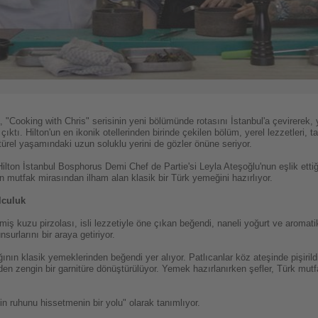
"Cooking with Chris" serisinin yeni bölümünde rotasını İstanbul'a çevirerek, 
ktı. Hilton'un en ikonik otellerinden birinde çekilen bölüm, yerel lezzetleri, tar
ültürel yaşamındaki uzun soluklu yerini de gözler önüne seriyor.
Hilton İstanbul Bosphorus Demi Chef de Partie'si Leyla Ateşoğlu'nun eşlik etti
rın mutfak mirasından ilham alan klasik bir Türk yemeğini hazırlıyor.
lculuk
ş kuzu pirzolası, isli lezzetiyle öne çıkan beğendi, naneli yoğurt ve aromatik o
urlarını bir araya getiriyor.
nın klasik yemeklerinden beğendi yer alıyor. Patlıcanlar köz ateşinde pişiril
k eden zengin bir garnitüre dönüştürülüyor. Yemek hazırlanırken şefler, Türk mu
n ruhunu hissetmenin bir yolu" olarak tanımlıyor.