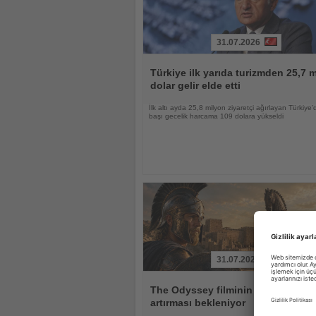
31.07.2026
Haberi
Oku
Türkiye ilk yarıda turizmden 25,7 m
dolar gelir elde etti
İlk altı ayda 25,8 milyon ziyaretçi ağırlayan Türkiye’d
başı gecelik harcama 109 dolara yükseldi
31.07.2026
Haberi
Oku
The Odyssey filminin Troya'ya ilgi
artırması bekleniyor