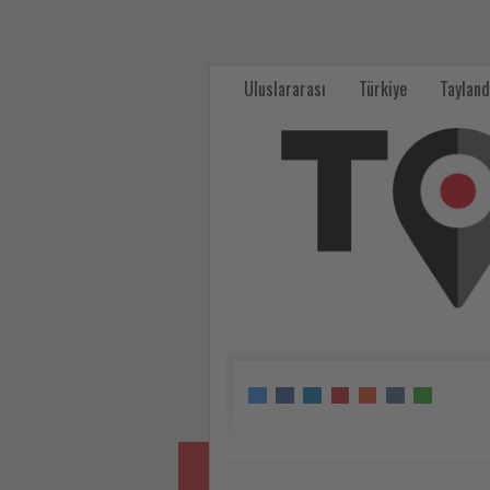
Chris
Nassetta,
Uluslararası
Türkiye
Tayland
Hilton
İstanbul
Bosphorus'ta
Türk
mutfağının
izini
sürdü
-
Tourexpi,