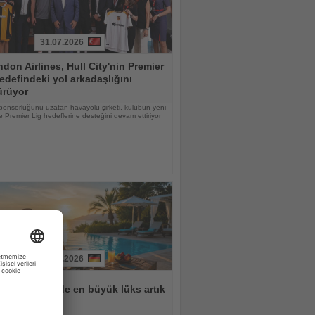
31.07.2026
don Airlines, Hull City'nin Premier
edefindeki yol arkadaşlığını
ürüyor
ponsorluğunu uzatan havayolu şirketi, kulübün yeni
 Premier Lig hedeflerine desteğini devam ettiriyor
31.07.2026
lar için tatilde en büyük lüks artık
n