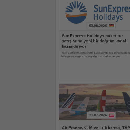
03.08.2026
Haberi
SunExpress Holidays paket tur
Oku
satışlarına yeni bir dağıtım kanalı
kazandırıyor
Yeni platform, klasik tatil paketlerini aile ziyaretleriyl
birleştiren esnek bir seyahat modeli sunuyor
31.07.2026
Haberi
Oku
Air France-KLM ve Lufthansa, TAP