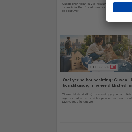
Christopher Nolan'ın yeni filminin UNESCO Dünya M
Troya Antik Kenti'ne uluslararası ilgiyi güçlendirmesi
öngörülüyor
01.08.2026
Haberi
Oku
Otel yerine housesitting: Güvenli 
konaklama için nelere dikkat edilm
Tüketici Merkezi NRW, housesitting yapanlara sözle
sigorta ve olası tazminat talepleri konusunda öneml
tavsiyelerde bulunuyor