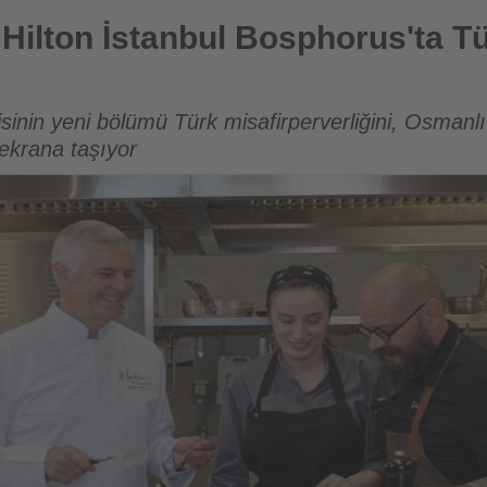
ul Bosphorus'ta Türk mutfağının izini sürdü
 Hilton İstanbul Bosphorus'ta T
isinin yeni bölümü Türk misafirperverliğini, Osmanlı
 ekrana taşıyor