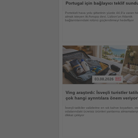
Portugal için bağlayıcı teklif sund
Portekizli hava yolu şirketinin yüzde 44,9’a varan hi
almak isteyen iki Avrupa devi, Lizbon’un Atlantik
bağlantılarındaki rolünü güçlendirmeyi hedefliyor
03.08.2026
Haberi
Oku
Ving araştırdı: İsveçli turistler tati
çok hangi ayrıntılara önem veriyo
İsveçli tatilciler valizlerine en sık kahve koyarken, ot
odalarındaki ücretsiz ürünleri yanlarına almamalarıy
dikkat çekiyor