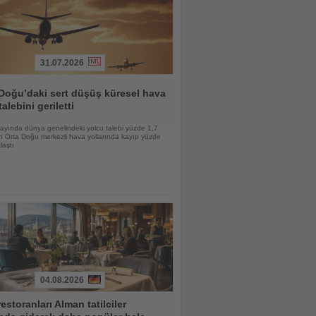
31.07.2026
Doğu’daki sert düşüş küresel hava
talebini geriletti
ayında dünya genelindeki yolcu talebi yüzde 1,7
n Orta Doğu merkezli hava yollarında kayıp yüzde
laştı
04.08.2026
restoranları Alman tatilciler