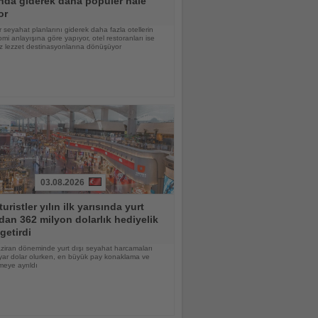
nda giderek daha popüler hale
or
 seyahat planlarını giderek daha fazla otellerin
mi anlayışına göre yapıyor, otel restoranları ise
z lezzet destinasyonlarına dönüşüyor
03.08.2026
turistler yılın ilk yarısında yurt
dan 362 milyon dolarlık hediyelik
getirdi
ziran döneminde yurt dışı seyahat harcamaları
yar dolar olurken, en büyük pay konaklama ve
eye ayrıldı