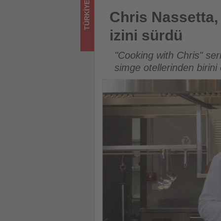
TÜRKIYE
sizler
Chris Nassetta, Hilton İstanb
Chris Nassetta,
için
izini sürdü
turizmde
"Cooking with Chris" ser
olup
simge otellerinden birini
bitenleri
takip
ediyor!