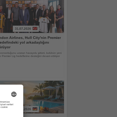
31.07.2026
don Airlines, Hull City'nin Premier
edefindeki yol arkadaşlığını
ürüyor
ponsorluğunu uzatan havayolu şirketi, kulübün yeni
 Premier Lig hedeflerine desteğini devam ettiriyor
31.07.2026