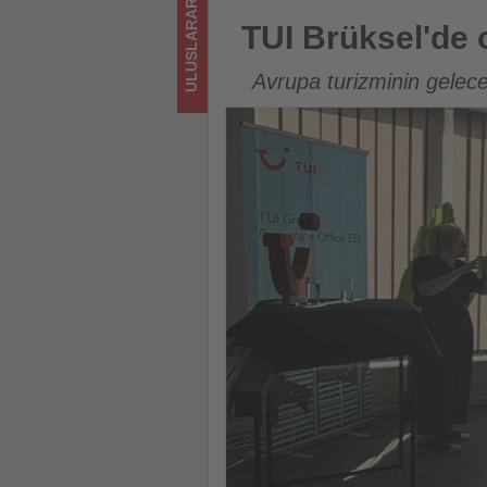
ULUSLARARASI
olup
TUI Brüksel'de otel büyüme st
TUI Brüksel'de o
bitenleri
Avrupa turizminin geleceğ
takip
ediyor!