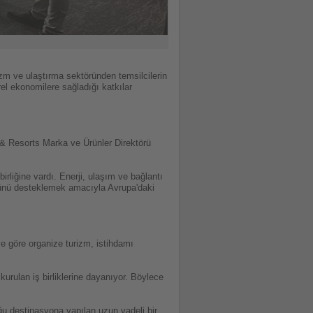
zm ve ulaştırma sektöründen temsilcilerin
rel ekonomilere sağladığı katkılar
 & Resorts Marka ve Ürünler Direktörü
rliğine vardı. Enerji, ulaşım ve bağlantı
şümünü desteklemek amacıyla Avrupa'daki
ye göre organize turizm, istihdamı
.
 kurulan iş birliklerine dayanıyor. Böylece
u destinasyona yapılan uzun vadeli bir