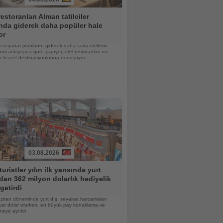
restoranları Alman tatilciler
nda giderek daha popüler hale
or
 seyahat planlarını giderek daha fazla otellerin
mi anlayışına göre yapıyor, otel restoranları ise
z lezzet destinasyonlarına dönüşüyor
03.08.2026
turistler yılın ilk yarısında yurt
dan 362 milyon dolarlık hediyelik
getirdi
ziran döneminde yurt dışı seyahat harcamaları
yar dolar olurken, en büyük pay konaklama ve
eye ayrıldı