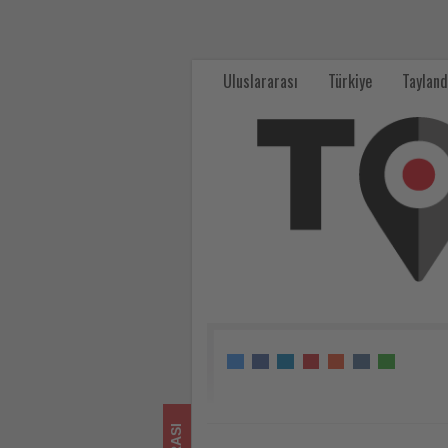
TUI
Brüksel'de
Uluslararası
Türkiye
Tayland
otel
büyüme
stratejisini
değerlendirdi
-
Tourexpi,
sizler
için
turizmde