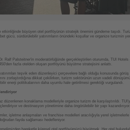
 etkinliğinde büyüyen otel portföyünün stratejik önemini gündeme taşıdı. Turi
abet gücü, sürdürülebilir yatırımların önündeki koşullar ve organize turizmin ye
. Ralf Palsteitner'in moderatörlüğünde gerçekleştirilen oturumda, TUI Hotels
50'den fazla otelden oluşan portföyünü büyütme stratejisini anlattı.
atırımları teşvik eden düzenleyici çerçevelere bağlı olduğu konusunda görüş bi
rlarını zorlaştırdığına dikkat çekilirken, turizm sektörünün uzun vadeli dönü
ir enerji politikalarının daha uyumlu hale getirilmesi gerektiği vurgulandı.
lendiriyor
 az düzenlenen konaklama modelleriyle organize turizm de karşılaştırıldı. TUI'
güçlendiriyor ve destinasyon yönetimine daha öngörülebilir bir yapı kazandırıyor
şimler, işletme anlaşmaları ve franchise modelleri aracılığıyla yerel işletmelerle
n doğrudan fayda sağlaması hedefleniyor.
emelimizden hareketle küresel otel portföyümüzü büyütmek. Her otel bulunduğ