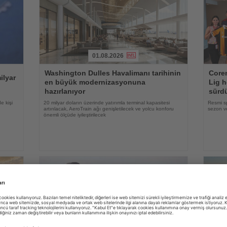
01.08.2026
Haberi
Haberi
Washington Dulles Havalimanı tarihinin
Coren
Oku
Oku
ilyar
en büyük modernizasyonuna
Lig h
hazırlanıyor
sürd
e kişi
20 milyar doların üzerinde yatırımla terminal kapasitesi
Resmi s
artırılacak, AeroTrain ağı genişletilecek ve yolcu konforu
sezon ve
önemli ölçüde iyileştirilecek
31.07.2026
Haberi
Haberi