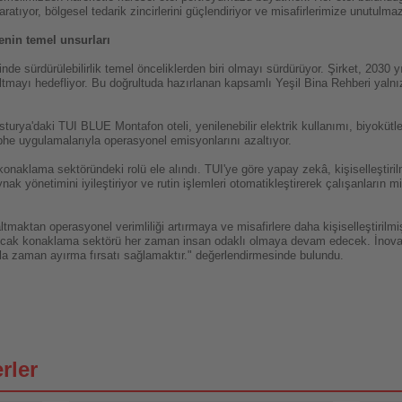
ratıyor, bölgesel tedarik zincirlerini güçlendiriyor ve misafirlerimize unutulmaz
enin temel unsurları
nde sürdürülebilirlik temel önceliklerden biri olmayı sürdürüyor. Şirket, 2030
tmayı hedefliyor. Bu doğrultuda hazırlanan kapsamlı Yeşil Bina Rehberi yalnı
turya'daki TUI BLUE Montafon oteli, yenilenebilir elektrik kullanımı, biyokütl
ephe uygulamalarıyla operasyonel emisyonlarını azaltıyor.
naklama sektöründeki rolü ele alındı. TUI'ye göre yapay zekâ, kişiselleştiril
aynak yönetimini iyileştiriyor ve rutin işlemleri otomatikleştirerek çalışanların
altmaktan operasyonel verimliliği artırmaya ve misafirlere daha kişiselleştiri
 Ancak konaklama sektörü her zaman insan odaklı olmaya devam edecek. İnov
zla zaman ayırma fırsatı sağlamaktır." değerlendirmesinde bulundu.
rler