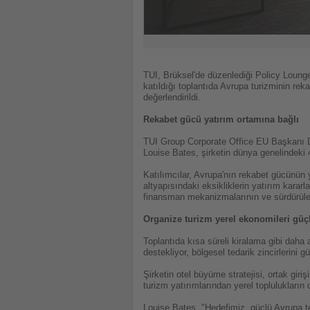
TUI, Brüksel'de düzenlediği Policy Lounge
katıldığı toplantıda Avrupa turizminin rek
değerlendirildi.
Rekabet gücü yatırım ortamına bağlı
TUI Group Corporate Office EU Başkanı Dr
Louise Bates, şirketin dünya genelindeki 4
Katılımcılar, Avrupa'nın rekabet gücünün y
altyapısındaki eksikliklerin yatırım kara
finansman mekanizmalarının ve sürdürülebil
Organize turizm yerel ekonomileri güç
Toplantıda kısa süreli kiralama gibi daha
destekliyor, bölgesel tedarik zincirlerini 
Şirketin otel büyüme stratejisi, ortak giri
turizm yatırımlarından yerel toplulukları
Louise Bates, "Hedefimiz, güçlü Avrupa t