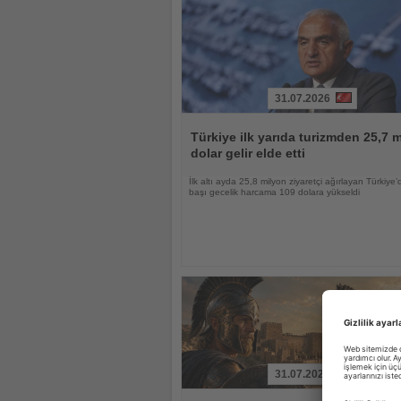
31.07.2026
Haberi
Oku
Türkiye ilk yarıda turizmden 25,7 m
dolar gelir elde etti
İlk altı ayda 25,8 milyon ziyaretçi ağırlayan Türkiye’d
başı gecelik harcama 109 dolara yükseldi
31.07.2026
Haberi