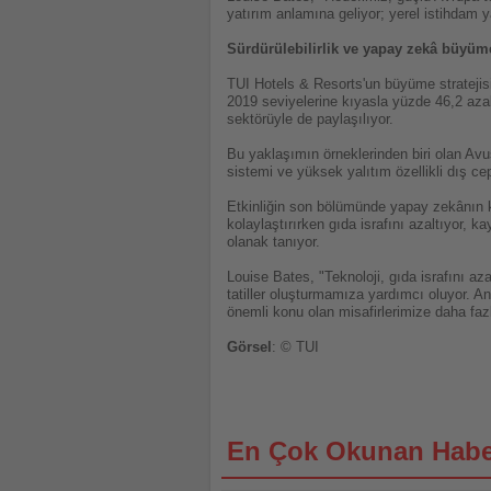
yatırım anlamına geliyor; yerel istihdam ya
Sürdürülebilirlik ve yapay zekâ büyüm
TUI Hotels & Resorts'un büyüme stratejisi
2019 seviyelerine kıyasla yüzde 46,2 azal
sektörüyle de paylaşılıyor.
Bu yaklaşımın örneklerinden biri olan Avus
sistemi ve yüksek yalıtım özellikli dış c
Etkinliğin son bölümünde yapay zekânın ko
kolaylaştırırken gıda israfını azaltıyor, k
olanak tanıyor.
Louise Bates, "Teknoloji, gıda israfını az
tatiller oluşturmamıza yardımcı oluyor.
önemli konu olan misafirlerimize daha fa
Görsel
: © TUI
En Çok Okunan Habe