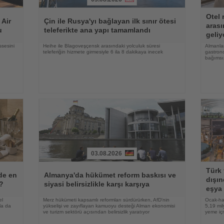
Haberi
Haberi
Otel 
Oku
Oku
 Air
Çin ile Rusya'yı bağlayan ilk sınır ötesi
arası
u
teleferikte ana yapı tamamlandı
geliy
ssesini
Heihe ile Blagoveşçensk arasındaki yolculuk süresi
Almanlar
teleferiğin hizmete girmesiyle 6 ila 8 dakikaya inecek
gastrono
bağımsı
03.08.2026
Haberi
Haberi
Türk 
Oku
Oku
lde en
Almanya'da hükümet reform baskısı ve
dışın
r?
siyasi belirsizlikle karşı karşıya
eşya 
el
Merz hükümeti kapsamlı reformları sürdürürken, AfD'nin
Ocak-ha
la da
yükselişi ve zayıflayan kamuoyu desteği Alman ekonomisi
5,19 mil
ve turizm sektörü açısından belirsizlik yaratıyor
yeme içm