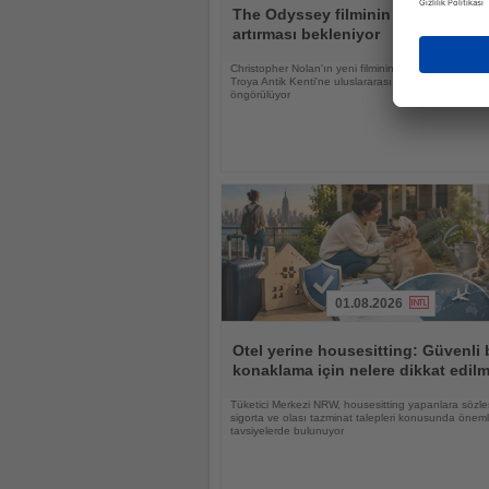
Oku
The Odyssey filminin Troya'ya ilgi
artırması bekleniyor
Christopher Nolan'ın yeni filminin UNESCO Dünya M
Troya Antik Kenti'ne uluslararası ilgiyi güçlendirmesi
öngörülüyor
01.08.2026
Haberi
Oku
Otel yerine housesitting: Güvenli 
konaklama için nelere dikkat edilm
Tüketici Merkezi NRW, housesitting yapanlara sözle
sigorta ve olası tazminat talepleri konusunda öneml
tavsiyelerde bulunuyor