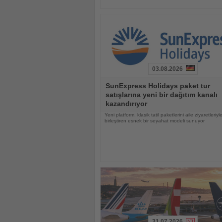
03.08.2026
Haberi
SunExpress Holidays paket tur
Oku
satışlarına yeni bir dağıtım kanalı
kazandırıyor
Yeni platform, klasik tatil paketlerini aile ziyaretleriyl
birleştiren esnek bir seyahat modeli sunuyor
31.07.2026