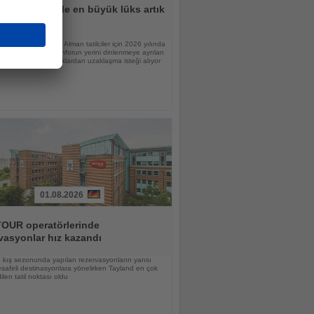
lar için tatilde en büyük lüks artık
n
raştırmasına göre Alman tatilciler için 2026 yılında
nlamı değişiyor; konforun yerini dinlenmeye ayrılan
 günlük sorumluluklardan uzaklaşma isteği alıyor
01.08.2026
OUR operatörlerinde
vasyonlar hız kazandı
kış sezonunda yapılan rezervasyonların yarısı
afeli destinasyonlara yönelirken Tayland en çok
ilen tatil noktası oldu