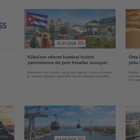
31.07.2026
Haberi
Haberi
Oku
Oku
Küba'nın reform hamlesi turizm
Orta 
yatırımlarına da yeni fırsatlar sunuyor
yolu 
e
Hükümetin özel sektöre açtığı yeni alanlar, turizm yatırımları
Haziran 
ve ziyaretçi altyapısı açısından da yeni fırsatlar yaratabilir
azalırke
14’e yak
03.08.2026