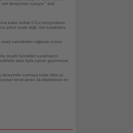
 tatil deneyimleri sunuyor." dedi.
 yılına kadar mutlak CO₂e emisyonlarını
zca şirket içinde değil, tüm konaklama
e enerji santralinden sağlanan ısıtma
miş misafir hizmetleri sunulmasını
 misafirlerle daha fazla zaman geçirmesine
lmiş deneyimler sunmaya kadar daha iyi
asyonun temel amacı da ekiplerimize en