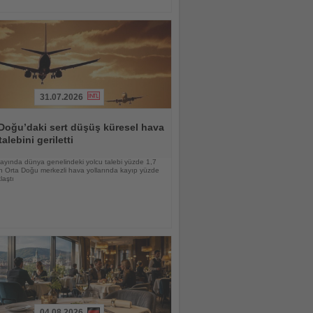
31.07.2026
Doğu’daki sert düşüş küresel hava
talebini geriletti
ayında dünya genelindeki yolcu talebi yüzde 1,7
n Orta Doğu merkezli hava yollarında kayıp yüzde
laştı
04.08.2026