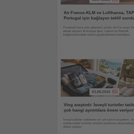
Haberi
Oku
Air France-KLM ve Lufthansa, TAP
Portugal için bağlayıcı teklif sund
Portekizli hava yolu şirketinin yüzde 44,9’a varan hi
almak isteyen iki Avrupa devi, Lizbon’un Atlantik
bağlantılarındaki rolünü güçlendirmeyi hedefliyor
03.08.2026
Haberi
Oku
Ving araştırdı: İsveçli turistler tati
çok hangi ayrıntılara önem veriyo
İsveçli tatilciler valizlerine en sık kahve koyarken, ot
odalarındaki ücretsiz ürünleri yanlarına almamalarıy
dikkat çekiyor