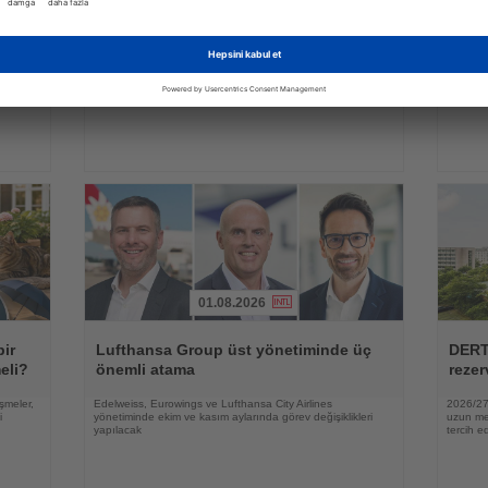
Oku
Oku
yi
Kapadokya Balon Festivali 30 figürlü
Alman
balonla başladı
zama
irası
Dokuz ülkeden gelen sıcak hava balonları gün doğumunda
YouGov a
peribacaları üzerinde gösteri uçuşu yaptı
lüksün a
zaman ve
01.08.2026
Haberi
Haberi
Oku
Oku
bir
Lufthansa Group üst yönetiminde üç
DERT
eli?
önemli atama
rezer
şmeler,
Edelweiss, Eurowings ve Lufthansa City Airlines
2026/27 
i
yönetiminde ekim ve kasım aylarında görev değişiklikleri
uzun mes
yapılacak
tercih ed