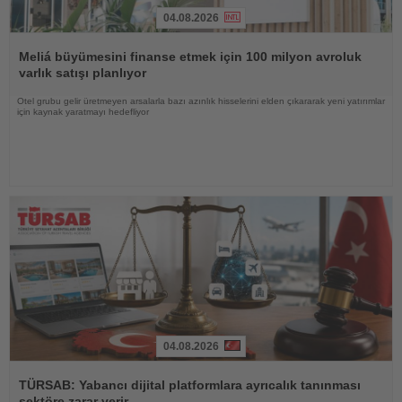
04.08.2026
Haberi
Oku
Meliá büyümesini finanse etmek için 100 milyon avroluk
varlık satışı planlıyor
Otel grubu gelir üretmeyen arsalarla bazı azınlık hisselerini elden çıkararak yeni yatırımlar
için kaynak yaratmayı hedefliyor
04.08.2026
Haberi
Oku
TÜRSAB: Yabancı dijital platformlara ayrıcalık tanınması
sektöre zarar verir