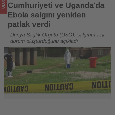
Tourexpi,
Cumhuriyeti ve Uganda'da
sizler
Ebola salgını yeniden
için
patlak verdi
turizmde
Dünya Sağlık Örgütü (DSÖ), salgının acil
durum oluşturduğunu açıkladı
olup
bitenleri
takip
ediyor!