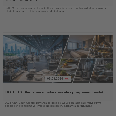
Birlik, Meclis gündemine gelmesi beklenen yasa tasarısının yerli seyahat acentalarının
rekabet gücünü zayıflatacağı uyarısında bulundu
05.08.2026
Haberi
Oku
HOTELEX Shenzhen uluslararası alıcı programını başlattı
2026 fuarı, Çin'in Greater Bay Area bölgesinde 2.500'den fazla katılımcıyı dünya
genelinden konaklama ve yiyecek-içecek sektörü alıcılarıyla buluşturacak