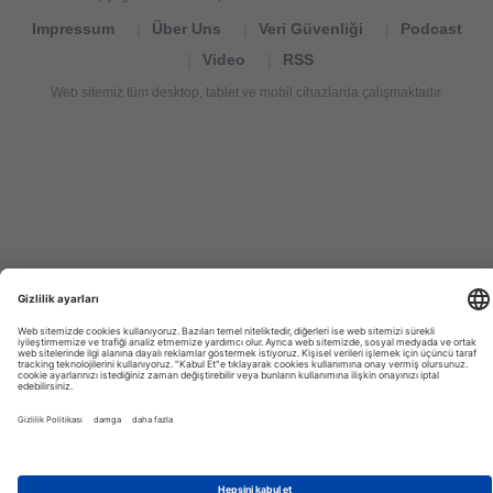
Impressum
Über Uns
Veri Güvenliği
Podcast
Video
RSS
Web sitemiz tüm desktop, tablet ve mobil cihazlarda çalışmaktadır.
Tourexpi,
turizm
haberleri,
Reisebüros,
tourism
news,
noticias
de
turismo,
Tourismus
Nachrichten,
новости
туризма,
travel
tourism
news,
international
tourism