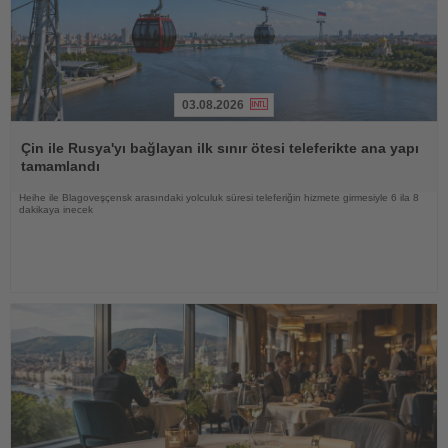
03.08.2026
Haberi
Oku
Çin ile Rusya'yı bağlayan ilk sınır ötesi teleferikte ana yapı
tamamlandı
Heihe ile Blagoveşçensk arasındaki yolculuk süresi teleferiğin hizmete girmesiyle 6 ila 8
dakikaya inecek