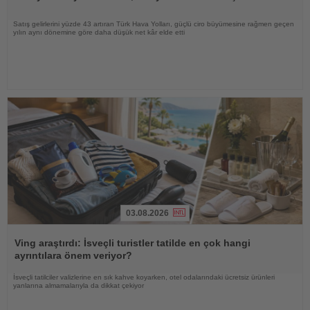
Satış gelirlerini yüzde 43 artıran Türk Hava Yolları, güçlü ciro büyümesine rağmen geçen
yılın aynı dönemine göre daha düşük net kâr elde etti
03.08.2026
Haberi
Oku
Ving araştırdı: İsveçli turistler tatilde en çok hangi
ayrıntılara önem veriyor?
İsveçli tatilciler valizlerine en sık kahve koyarken, otel odalarındaki ücretsiz ürünleri
yanlarına almamalarıyla da dikkat çekiyor