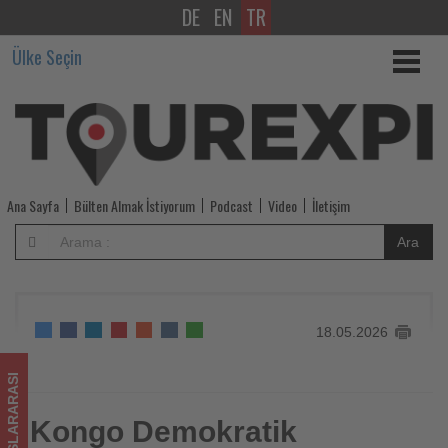
DE
EN
TR
Kongo
Ülke Seçin
Demokratik
Cumhuriyeti
ve
Uganda'da
Ana Sayfa
Bülten Almak İstiyorum
Podcast
Video
İletişim
Ebola
Ara
salgını
yeniden
18.05.2026
patlak
verdi
ULUSLARARASI
-
Kongo Demokratik
Kongo Demokratik Cumhuriyeti ve Uganda'da Ebola salgını
yeniden patlak verdi