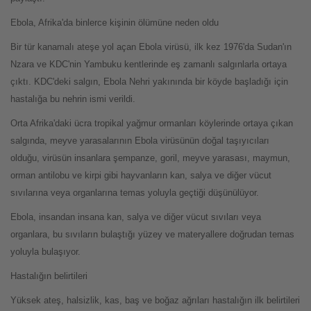
Ebola, Afrika'da binlerce kişinin ölümüne neden oldu
Bir tür kanamalı ateşe yol açan Ebola virüsü, ilk kez 1976'da Sudan'ın
Nzara ve KDC'nin Yambuku kentlerinde eş zamanlı salgınlarla ortaya
çıktı. KDC'deki salgın, Ebola Nehri yakınında bir köyde başladığı için
hastalığa bu nehrin ismi verildi.
Orta Afrika'daki ücra tropikal yağmur ormanları köylerinde ortaya çıkan
salgında, meyve yarasalarının Ebola virüsünün doğal taşıyıcıları
olduğu, virüsün insanlara şempanze, goril, meyve yarasası, maymun,
orman antilobu ve kirpi gibi hayvanların kan, salya ve diğer vücut
sıvılarına veya organlarına temas yoluyla geçtiği düşünülüyor.
Ebola, insandan insana kan, salya ve diğer vücut sıvıları veya
organlara, bu sıvıların bulaştığı yüzey ve materyallere doğrudan temas
yoluyla bulaşıyor.
Hastalığın belirtileri
Yüksek ateş, halsizlik, kas, baş ve boğaz ağrıları hastalığın ilk belirtileri