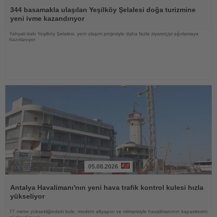
Haberi
Oku
344 basamakla ulaşılan Yeşilköy Şelalesi doğa turizmine
yeni ivme kazandırıyor
Yahyalı'daki Yeşilköy Şelalesi, yeni ulaşım projesiyle daha fazla ziyaretçiyi ağırlamaya
hazırlanıyor
05.08.2026
Haberi
Oku
Antalya Havalimanı'nın yeni hava trafik kontrol kulesi hızla
yükseliyor
77 metre yüksekliğindeki kule, modern altyapısı ve mimarisiyle havalimanının kapasitesini