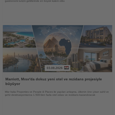
gastronomi turizm gelirlerinde en büyük kalem oldu
03.08.2026
Haberi
Oku
Marriott, Mısır'da dokuz yeni otel ve rezidans projesiyle
büyüyor
Misr Italia Properties ve People & Places ile yapılan anlaşma, ülkenin öne çıkan sahil ve
şehir destinasyonlarına 1.500'den fazla otel odası ve rezidans kazandıracak