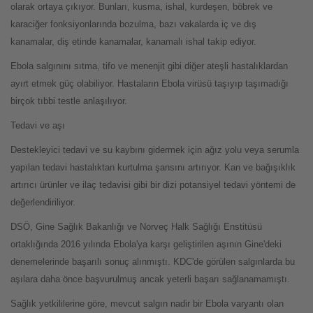
olarak ortaya çıkıyor. Bunları, kusma, ishal, kurdeşen, böbrek ve
karaciğer fonksiyonlarında bozulma, bazı vakalarda iç ve dış
kanamalar, diş etinde kanamalar, kanamalı ishal takip ediyor.
Ebola salgınını sıtma, tifo ve menenjit gibi diğer ateşli hastalıklardan
ayırt etmek güç olabiliyor. Hastaların Ebola virüsü taşıyıp taşımadığı
birçok tıbbi testle anlaşılıyor.
Tedavi ve aşı
Destekleyici tedavi ve su kaybını gidermek için ağız yolu veya serumla
yapılan tedavi hastalıktan kurtulma şansını artırıyor. Kan ve bağışıklık
artırıcı ürünler ve ilaç tedavisi gibi bir dizi potansiyel tedavi yöntemi de
değerlendiriliyor.
DSÖ, Gine Sağlık Bakanlığı ve Norveç Halk Sağlığı Enstitüsü
ortaklığında 2016 yılında Ebola'ya karşı geliştirilen aşının Gine'deki
denemelerinde başarılı sonuç alınmıştı. KDC'de görülen salgınlarda bu
aşılara daha önce başvurulmuş ancak yeterli başarı sağlanamamıştı.
Sağlık yetkililerine göre, mevcut salgın nadir bir Ebola varyantı olan