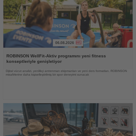
06.08.2026
Haberi
Oku
ROBINSON WellFit-Aktiv programını yeni fitness
konseptleriyle genişletiyor
Dijital vücut analizi, yenilikçi antrenman ekipmanları ve yeni ders formatları, ROBINSON
misafirlerine daha kişiselleştirilmiş bir spor deneyimi sunacak