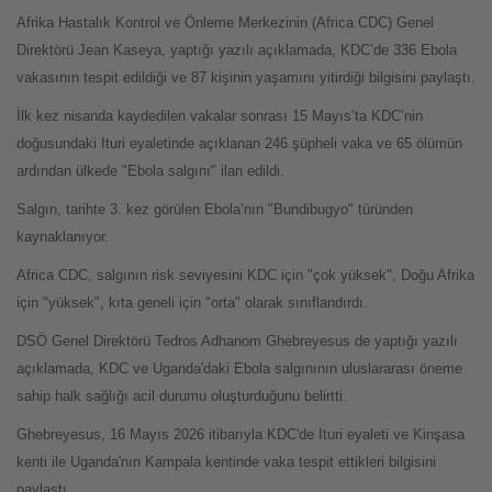
Afrika Hastalık Kontrol ve Önleme Merkezinin (Africa CDC) Genel
Direktörü Jean Kaseya, yaptığı yazılı açıklamada, KDC’de 336 Ebola
vakasının tespit edildiği ve 87 kişinin yaşamını yitirdiği bilgisini paylaştı.
İlk kez nisanda kaydedilen vakalar sonrası 15 Mayıs’ta KDC’nin
doğusundaki Ituri eyaletinde açıklanan 246 şüpheli vaka ve 65 ölümün
ardından ülkede "Ebola salgını" ilan edildi.
Salgın, tarihte 3. kez görülen Ebola’nın "Bundibugyo" türünden
kaynaklanıyor.
Africa CDC, salgının risk seviyesini KDC için "çok yüksek", Doğu Afrika
için "yüksek", kıta geneli için "orta" olarak sınıflandırdı.
DSÖ Genel Direktörü Tedros Adhanom Ghebreyesus de yaptığı yazılı
açıklamada, KDC ve Uganda'daki Ebola salgınının uluslararası öneme
sahip halk sağlığı acil durumu oluşturduğunu belirtti.
Ghebreyesus, 16 Mayıs 2026 itibarıyla KDC'de Ituri eyaleti ve Kinşasa
kenti ile Uganda'nın Kampala kentinde vaka tespit ettikleri bilgisini
paylaştı.