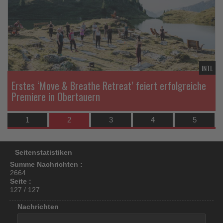
die
di
los
Nachrichten
Na
ist!
TL
INTL
Erstes ‘Move & Breathe Retreat’ feiert erfolgreiche
Premiere in Obertauern
1
2
3
4
5
Seitenstatistiken
Summe Nachrichten :
2664
Seite :
127 / 127
Nachrichten