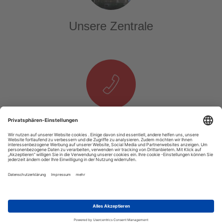
Unsere Zentrale
Telefon & E-Mail
T. +49 1525 937 14 25
E.
info@tourexpi.com
Copyright 2020 Tourexpi.com - Alle Rechte Vorbehalten
Impressum
AGB
Datenschutz
Über Uns
Podcast
Video
RSS
Unsere Webseite ist auf allen Computern und mobilen Geräten gut nutzbar.