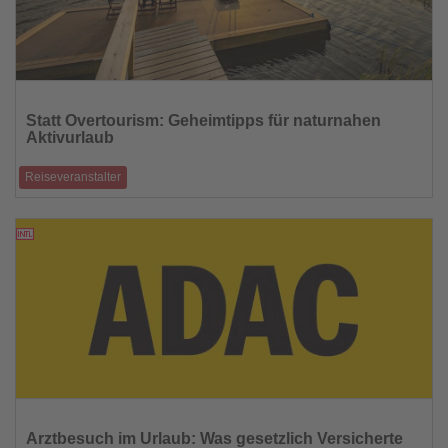
Lesen
Sie
Statt Overtourism: Geheimtipps für naturnahen
die
Aktivurlaub
Nachrichten
Reiseveranstalter
Urlaub mit Abstand – fernab vom Massentourismus.
03.07.2025
Lesen
Sie
Arztbesuch im Urlaub: Was gesetzlich Versicherte
die