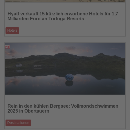
Lesen
Sie
Hyatt verkauft 15 kürzlich erworbene Hotels für 1,7
die
Milliarden Euro an Tortuga Resorts
Nachrichten
Hotels
Die Hyatt Hotels Corporation wird das erst am 17. Juni 2025 von Playa
Hotels & Resorts üb
03.07.2025
Lesen
Sie
Rein in den kühlen Bergsee: Vollmondschwimmen
die
2025 in Obertauern
Nachrichten
Destinationen