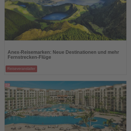
Lesen
Sie
Anex-Reisemarken: Neue Destinationen und mehr
die
Fernstrecken-Flüge
Nachrichten
Reiseveranstalter
Die Veranstaltermarken der Anex Gruppe – Anex Tour, Bucher Reisen,
Öger Tours und Necke
03.07.2025