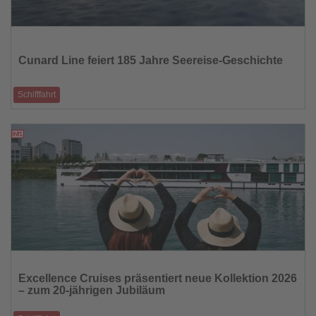
Lesen
Sie
die
Cunard Line feiert 185 Jahre Seereise-Geschichte
Nachrichten
Schifffahrt
Vor 185 Jahren gründete der kanadische Holzhändler Samuel Cunard in
Liverpool die Britis
04.07.2025
Lesen
Sie
Excellence Cruises präsentiert neue Kollektion 2026
die
– zum 20-jährigen Jubiläum
Nachrichten