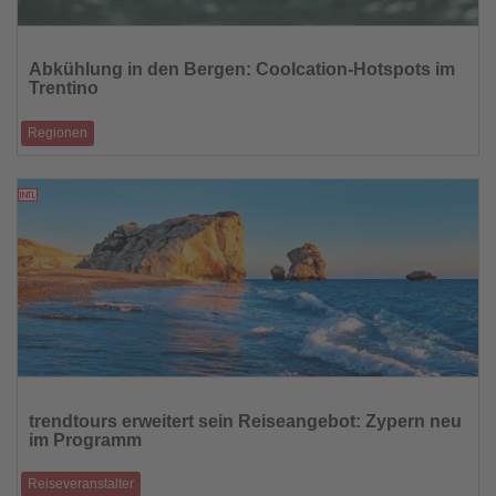
Lesen
Sie
Abkühlung in den Bergen: Coolcation-Hotspots im
die
Trentino
Nachrichten
Regionen
Während Deutschland und große Teile Europas unter einer Hitzewelle
ächzen, bietet das T
04.07.2025
Lesen
Sie
trendtours erweitert sein Reiseangebot: Zypern neu
die
im Programm
Nachrichten
Reiseveranstalter