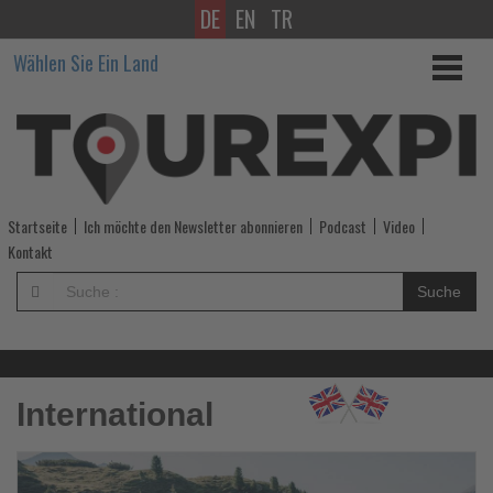
DE
EN
TR
Wissen,
Wählen Sie Ein Land
was
im
Tourismus
los
Startseite
Ich möchte den Newsletter abonnieren
Podcast
Video
ist!
Kontakt
-
Suche
Wissen,
was
International
im
Tourismus
Lesen
Le
Sie
Si