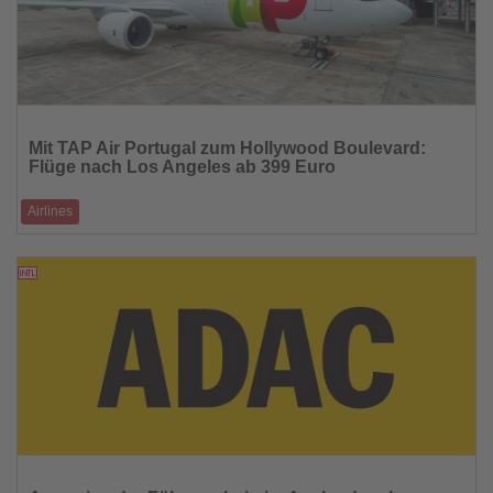
Lesen
Sie
Mit TAP Air Portugal zum Hollywood Boulevard:
die
Flüge nach Los Angeles ab 399 Euro
Nachrichten
Airlines
TAP Air Portugal startet eine attraktive Sonderaktion für Flüge nach Los
Angeles: Bis ei
04.07.2025
Lesen
Sie