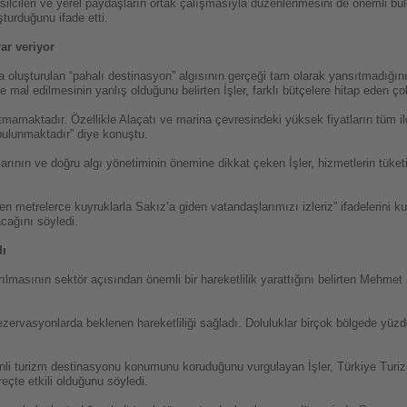
msilcileri ve yerel paydaşların ortak çalışmasıyla düzenlenmesini de önemli bu
şturduğunu ifade etti.
ar veriyor
luşturulan “pahalı destinasyon” algısının gerçeği tam olarak yansıtmadığını 
 mal edilmesinin yanlış olduğunu belirten İşler, farklı bütçelere hitap eden ç
ıtmamaktadır. Özellikle Alaçatı ve marina çevresindeki yüksek fiyatların tüm i
 bulunmaktadır” diye konuştu.
larının ve doğru algı yönetiminin önemine dikkat çeken İşler, hizmetlerin tüke
etrelerce kuyruklarla Sakız’a giden vatandaşlarımızı izleriz” ifadelerini ku
acağını söyledi.
dı
lmasının sektör açısından önemli bir hareketlilik yarattığını belirten Mehmet İ
rezervasyonlarda beklenen hareketliliği sağladı. Doluluklar birçok bölgede yüz
enli turizm destinasyonu konumunu koruduğunu vurgulayan İşler, Türkiye Turiz
eçte etkili olduğunu söyledi.