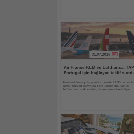
31.07.2026
Haberi
Oku
Air France-KLM ve Lufthansa, TAP
Portugal için bağlayıcı teklif sund
Portekizli hava yolu şirketinin yüzde 44,9’a varan hi
almak isteyen iki Avrupa devi, Lizbon’un Atlantik
bağlantılarındaki rolünü güçlendirmeyi hedefliyor