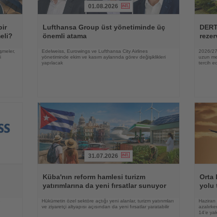
01.08.2026
Haberi
Haberi
Oku
Oku
bir
Lufthansa Group üst yönetiminde üç
DERT
eli?
önemli atama
rezer
şmeler,
Edelweiss, Eurowings ve Lufthansa City Airlines
2026/27 
i
yönetiminde ekim ve kasım aylarında görev değişiklikleri
uzun mes
yapılacak
tercih ed
31.07.2026
Haberi
Haberi
Oku
Oku
Küba'nın reform hamlesi turizm
Orta 
yatırımlarına da yeni fırsatlar sunuyor
yolu 
e
Hükümetin özel sektöre açtığı yeni alanlar, turizm yatırımları
Haziran 
ve ziyaretçi altyapısı açısından da yeni fırsatlar yaratabilir
azalırke
14’e yak