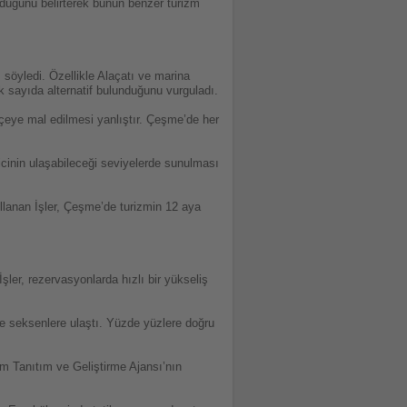
lduğunu belirterek bunun benzer turizm
söyledi. Özellikle Alaçatı ve marina
ok sayıda alternatif bulunduğunu vurguladı.
lçeye mal edilmesi yanlıştır. Çeşme’de her
ticinin ulaşabileceği seviyelerde sunulması
llanan İşler, Çeşme’de turizmin 12 aya
şler, rezervasyonlarda hızlı bir yükseliş
de seksenlere ulaştı. Yüzde yüzlere doğru
m Tanıtım ve Geliştirme Ajansı’nın