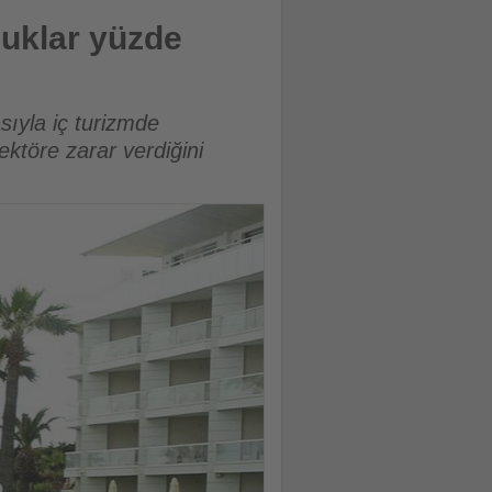
luklar yüzde
ıyla iç turizmde
sektöre zarar verdiğini