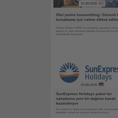
01.08.2026
Haberi
Oku
Otel yerine housesitting: Güvenli 
konaklama için nelere dikkat edilm
Tüketici Merkezi NRW, housesitting yapanlara sözle
sigorta ve olası tazminat talepleri konusunda öneml
tavsiyelerde bulunuyor
03.08.2026
Haberi
SunExpress Holidays paket tur
Oku
satışlarına yeni bir dağıtım kanalı
kazandırıyor
Yeni platform, klasik tatil paketlerini aile ziyaretleriyl
birleştiren esnek bir seyahat modeli sunuyor