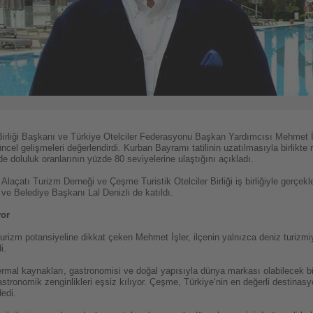
 Birliği Başkanı ve Türkiye Otelciler Federasyonu Başkan Yardımcısı Mehmet
cel gelişmeleri değerlendirdi. Kurban Bayramı tatilinin uzatılmasıyla birlikte r
de doluluk oranlarının yüzde 80 seviyelerine ulaştığını açıkladı.
atı Turizm Derneği ve Çeşme Turistik Otelciler Birliği iş birliğiyle gerçekleşt
 Belediye Başkanı Lal Denizli de katıldı.
yor
izm potansiyeline dikkat çeken Mehmet İşler, ilçenin yalnızca deniz turizmiyl
i.
ermal kaynakları, gastronomisi ve doğal yapısıyla dünya markası olabilecek bi
stronomik zenginlikleri eşsiz kılıyor. Çeşme, Türkiye’nin en değerli destinasy
edi.