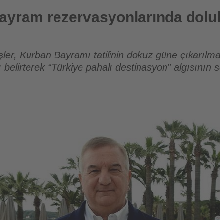
syonlarında doluluklar yüzde 80’e ulaştı
ayram rezervasyonlarında dolu
er, Kurban Bayramı tatilinin dokuz güne çıkarılmas
nı belirterek “Türkiye pahalı destinasyon” algısının 