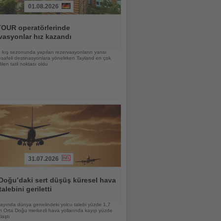
01.08.2026
OUR operatörlerinde
vasyonlar hız kazandı
kış sezonunda yapılan rezervasyonların yarısı
afeli destinasyonlara yönelirken Tayland en çok
ilen tatil noktası oldu
31.07.2026
Doğu’daki sert düşüş küresel hava
talebini geriletti
ayında dünya genelindeki yolcu talebi yüzde 1,7
n Orta Doğu merkezli hava yollarında kayıp yüzde
laştı