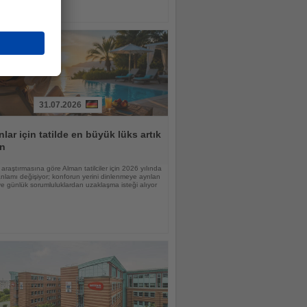
31.07.2026
lar için tatilde en büyük lüks artık
n
raştırmasına göre Alman tatilciler için 2026 yılında
nlamı değişiyor; konforun yerini dinlenmeye ayrılan
 günlük sorumluluklardan uzaklaşma isteği alıyor