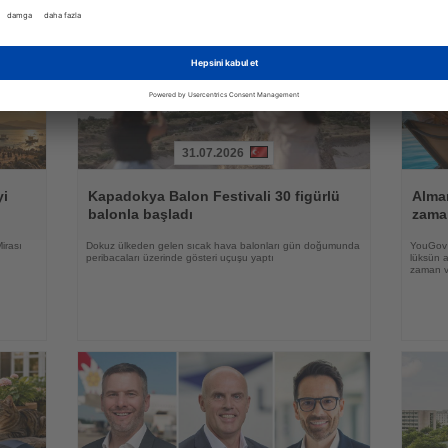
31.07.2026
Haberi
Haberi
Oku
Oku
yi
Kapadokya Balon Festivali 30 figürlü
Alman
balonla başladı
zama
irası
Dokuz ülkeden gelen sıcak hava balonları gün doğumunda
YouGov a
peribacaları üzerinde gösteri uçuşu yaptı
lüksün a
zaman ve