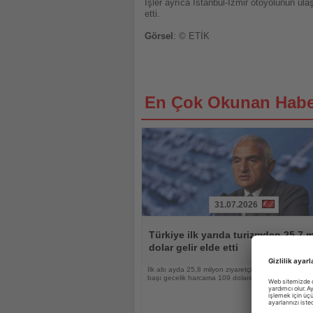
İşler ayrıca İstanbul-İzmir otoyolunun u
etti.
Görsel
: © ETİK
En Çok Okunan Habe
31.07.2026
Haberi
Oku
Türkiye ilk yarıda turizmden 25,7 m
dolar gelir elde etti
İlk altı ayda 25,8 milyon ziyaretçi ağırlayan Türkiye’d
başı gecelik harcama 109 dolara yükseldi