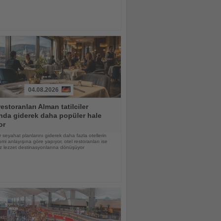
04.08.2026
restoranları Alman tatilciler
nda giderek daha popüler hale
or
 seyahat planlarını giderek daha fazla otellerin
mi anlayışına göre yapıyor, otel restoranları ise
z lezzet destinasyonlarına dönüşüyor