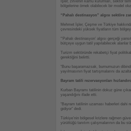
İşler, zirvenin kamu kurumları, sektör te
bölgelerine örnek olabilecek bir model olu
“Pahalı destinasyon” algısı sektöre zar
Mehmet İşler, Çeşme ve Türkiye hakkında o
çevresindeki yüksek fiyatların tüm bölgeye
“‘Pahalı destinasyon’ algısı gerçeği yans
bütçeye uygun tatil yapılabilecek alanlar
Turizm sektöründe rekabetçi fiyat politika
gerektiğini belirtti.
“Bunu başaramazsak, burnumuzun dibinden m
yayılmasının fiyat tartışmalarını da azalt
Bayram tatili rezervasyonları hızlandır
Kurban Bayramı tatilinin dokuz güne çıkarı
yaşandığını ifade etti.
“Bayram tatilinin uzaması haberleri dahi 
gidiyor” dedi.
Türkiye’nin bölgesel krizlere rağmen güv
yürüttüğü tanıtım çalışmalarının da bu sür