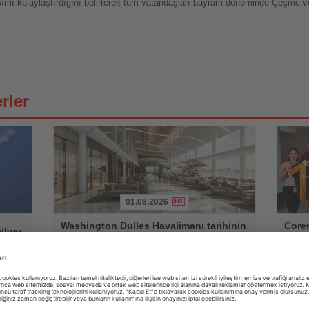
laşımı kolaylaştırdığını belirterek tüm vatandaşları bayram döneminde Çeşme 
rler
01.08.2026
Haberi
Haberi
Washington Dulles Havalimanı tarihinin
Coren
Oku
Oku
ilyar
en büyük modernizasyonuna
Lig h
hazırlanıyor
sürd
e kişi
20 milyar doların üzerinde yatırımla terminal kapasitesi
Resmi s
artırılacak, AeroTrain ağı genişletilecek ve yolcu konforu
sezon ve
önemli ölçüde iyileştirilecek