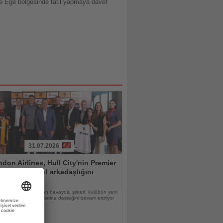
ve Ege bölgesinde tatil yapmaya davet
31.07.2026
don Airlines, Hull City'nin Premier
edefindeki yol arkadaşlığını
ürüyor
ponsorluğunu uzatan havayolu şirketi, kulübün yeni
 Premier Lig hedeflerine desteğini devam ettiriyor