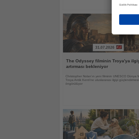
31.07.2026
Haberi
Oku
The Odyssey filminin Troya'ya ilgi
artırması bekleniyor
Christopher Nolan'ın yeni filminin UNESCO Dünya M
Troya Antik Kenti'ne uluslararası ilgiyi güçlendirmesi
öngörülüyor