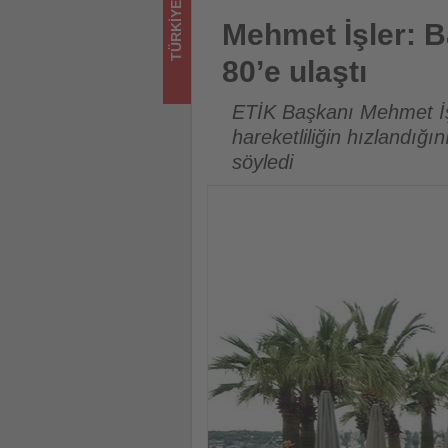
TÜRKIYE
için
Mehmet İşler: Bayram rezerva
Mehmet İşler: B
turizmde
80’e ulaştı
olup
ETİK Başkanı Mehmet İşl
bitenleri
hareketliliğin hızlandığı
söyledi
takip
ediyor!