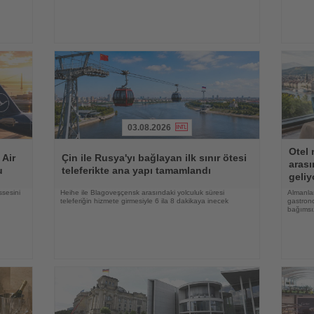
03.08.2026
Haberi
Haberi
Otel 
Oku
Oku
 Air
Çin ile Rusya'yı bağlayan ilk sınır ötesi
arası
u
teleferikte ana yapı tamamlandı
geliy
ssesini
Heihe ile Blagoveşçensk arasındaki yolculuk süresi
Almanlar
teleferiğin hizmete girmesiyle 6 ila 8 dakikaya inecek
gastrono
bağımsı