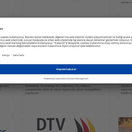
zaman ve
01.08.2026
Haberi
Haberi
Oku
Oku
bir
Lufthansa Group üst yönetiminde üç
DERT
eli?
önemli atama
rezer
şmeler,
Edelweiss, Eurowings ve Lufthansa City Airlines
2026/27 
i
yönetiminde ekim ve kasım aylarında görev değişiklikleri
uzun mes
yapılacak
tercih ed