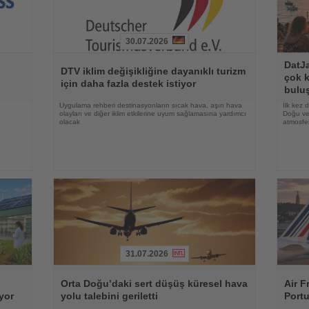
30.07.2026
Haberi
Haberi
DatJa
Oku
Oku
DTV iklim değişikliğine dayanıklı turizm
çok k
için daha fazla destek istiyor
bulu
e
Uygulama rehberi destinasyonların sıcak hava, aşırı hava
İlk kez 
olayları ve diğer iklim etkilerine uyum sağlamasına yardımcı
Doğu ve 
olacak
atmosfer
31.07.2026
Haberi
Haberi
Oku
Oku
Orta Doğu’daki sert düşüş küresel hava
Air F
uyor
yolu talebini geriletti
Portu