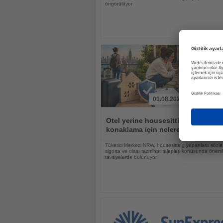
öngörülüyor
01.08.2026
Haberi
Oku
Otel yerine housesitting: Güvenli 
konaklama için nelere dikkat edilm
Tüketici Merkezi NRW, housesitting yapanlara sözle
sigorta ve olası tazminat talepleri konusunda öneml
tavsiyelerde bulunuyor