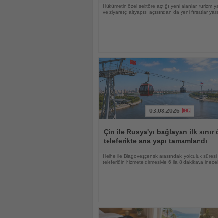
Hükümetin özel sektöre açtığı yeni alanlar, turizm ya
ve ziyaretçi altyapısı açısından da yeni fırsatlar yara
03.08.2026
Haberi
Oku
Çin ile Rusya'yı bağlayan ilk sınır 
teleferikte ana yapı tamamlandı
Heihe ile Blagoveşçensk arasındaki yolculuk süresi
teleferiğin hizmete girmesiyle 6 ila 8 dakikaya inece