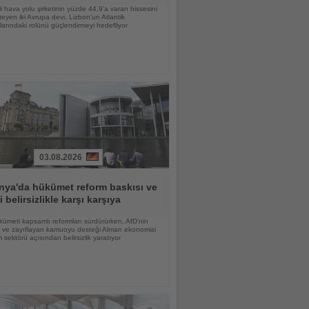
li hava yolu şirketinin yüzde 44,9’a varan hissesini
teyen iki Avrupa devi, Lizbon’un Atlantik
larındaki rolünü güçlendirmeyi hedefliyor
03.08.2026
nya'da hükümet reform baskısı ve
i belirsizlikle karşı karşıya
ümeti kapsamlı reformları sürdürürken, AfD'nin
şi ve zayıflayan kamuoyu desteği Alman ekonomisi
m sektörü açısından belirsizlik yaratıyor