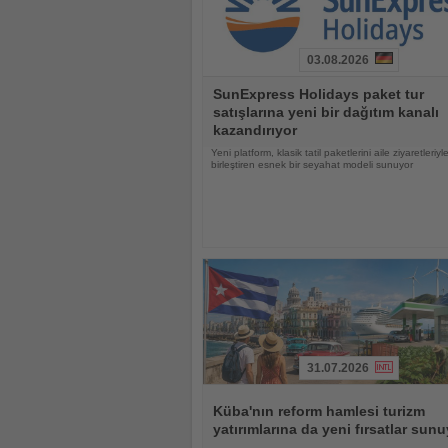
03.08.2026
Haberi
SunExpress Holidays paket tur
Oku
satışlarına yeni bir dağıtım kanalı
kazandırıyor
Yeni platform, klasik tatil paketlerini aile ziyaretleriyl
birleştiren esnek bir seyahat modeli sunuyor
31.07.2026
Haberi
Oku
Küba'nın reform hamlesi turizm
yatırımlarına da yeni fırsatlar sun