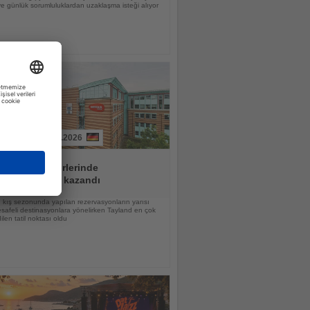
 günlük sorumluluklardan uzaklaşma isteği alıyor
01.08.2026
OUR operatörlerinde
vasyonlar hız kazandı
kış sezonunda yapılan rezervasyonların yarısı
afeli destinasyonlara yönelirken Tayland en çok
ilen tatil noktası oldu