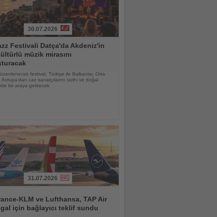
30.07.2026
zz Festivali Datça'da Akdeniz'in
ültürlü müzik mirasını
şturacak
düzenlenecek festival, Türkiye ile Balkanlar, Orta
Avrupa'dan caz sanatçılarını tarihi ve doğal
de bir araya getirecek
31.07.2026
rance-KLM ve Lufthansa, TAP Air
gal için bağlayıcı teklif sundu