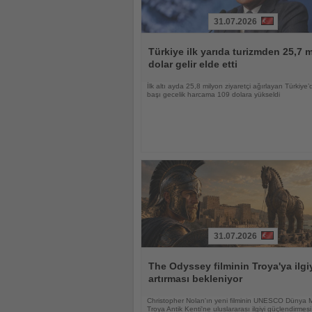
31.07.2026
Haberi
Oku
Türkiye ilk yarıda turizmden 25,7 m
dolar gelir elde etti
İlk altı ayda 25,8 milyon ziyaretçi ağırlayan Türkiye’d
başı gecelik harcama 109 dolara yükseldi
31.07.2026
Haberi
Oku
The Odyssey filminin Troya'ya ilgi
artırması bekleniyor
Christopher Nolan'ın yeni filminin UNESCO Dünya M
Troya Antik Kenti'ne uluslararası ilgiyi güçlendirmesi