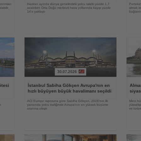
tırımları
Haziran ayında dünya genelindeki yolcu talebi yüzde 1,7
Portekiz
tabilir
azalırken Orta Doğu merkezli hava yollarında kayıp yüzde
almak is
14’e yaklaştı
bağlantı
30.07.2026
Haberi
Haberi
Oku
Oku
ötesi
İstanbul Sabiha Gökçen Avrupa'nın en
Alma
hızlı büyüyen büyük havalimanı seçildi
siyas
ACI Europe raporuna göre Sabiha Gökçen, 2026'nın ilk
Merz hük
k
yarısında yolcu trafiğinde Avrupa'nın en yüksek büyüme
yükseli
oranına ulaştı
ve turiz