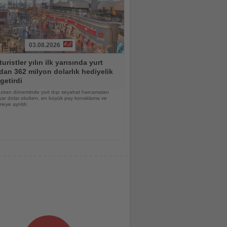
03.08.2026
turistler yılın ilk yarısında yurt
dan 362 milyon dolarlık hediyelik
getirdi
ziran döneminde yurt dışı seyahat harcamaları
yar dolar olurken, en büyük pay konaklama ve
eye ayrıldı