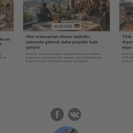
04.08.2026
Haberi
Haberi
Otel restoranları Alman tatilciler
Türk 
Oku
Oku
lde en
arasında giderek daha popüler hale
dışın
r?
geliyor
eşya 
el
Almanlar seyahat planlarını giderek daha fazla otellerin
Ocak-ha
la da
gastronomi anlayışına göre yapıyor, otel restoranları ise
5,19 mil
bağımsız lezzet destinasyonlarına dönüşüyor
yeme içm