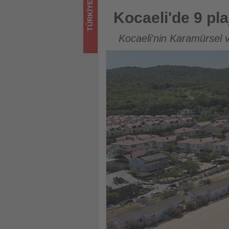
TÜRKIYE
olup
Kocaeli'de 9 plajda mavi bay
Kocaeli'de 9 pl
bitenleri
Kocaeli'nin Karamürsel v
takip
ediyor!