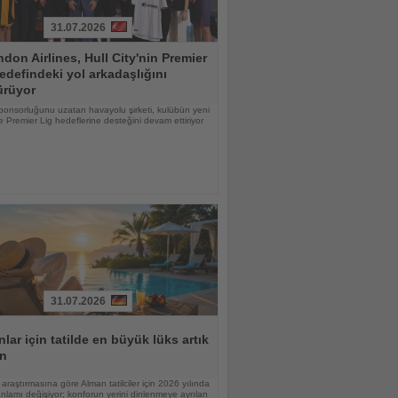
31.07.2026
don Airlines, Hull City'nin Premier
edefindeki yol arkadaşlığını
ürüyor
ponsorluğunu uzatan havayolu şirketi, kulübün yeni
 Premier Lig hedeflerine desteğini devam ettiriyor
31.07.2026
lar için tatilde en büyük lüks artık
n
raştırmasına göre Alman tatilciler için 2026 yılında
nlamı değişiyor; konforun yerini dinlenmeye ayrılan