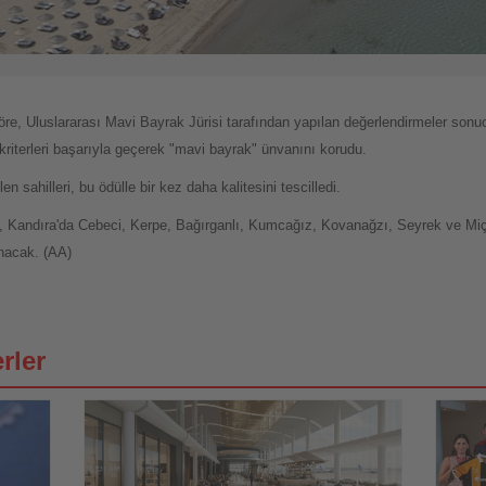
e, Uluslararası Mavi Bayrak Jürisi tarafından yapılan değerlendirmeler sonucu
i kriterleri başarıyla geçerek "mavi bayrak" ünvanını korudu.
 sahilleri, bu ödülle bir kez daha kalitesini tescilledi.
, Kandıra'da Cebeci, Kerpe, Bağırganlı, Kumcağız, Kovanağzı, Seyrek ve Miço
unacak. (AA)
rler