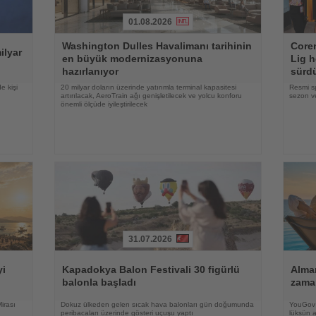
01.08.2026
Haberi
Haberi
Washington Dulles Havalimanı tarihinin
Coren
Oku
Oku
ilyar
en büyük modernizasyonuna
Lig h
hazırlanıyor
sürd
e kişi
20 milyar doların üzerinde yatırımla terminal kapasitesi
Resmi s
artırılacak, AeroTrain ağı genişletilecek ve yolcu konforu
sezon ve
önemli ölçüde iyileştirilecek
31.07.2026
Haberi
Haberi
Oku
Oku
yi
Kapadokya Balon Festivali 30 figürlü
Alman
balonla başladı
zama
irası
Dokuz ülkeden gelen sıcak hava balonları gün doğumunda
YouGov a
peribacaları üzerinde gösteri uçuşu yaptı
lüksün a