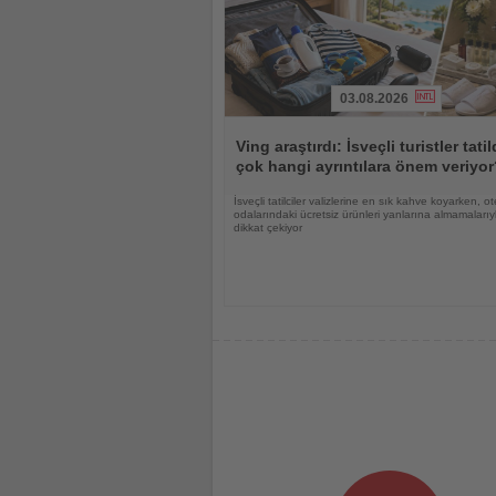
03.08.2026
Haberi
Oku
Ving araştırdı: İsveçli turistler tati
çok hangi ayrıntılara önem veriyo
İsveçli tatilciler valizlerine en sık kahve koyarken, ot
odalarındaki ücretsiz ürünleri yanlarına almamalarıy
dikkat çekiyor