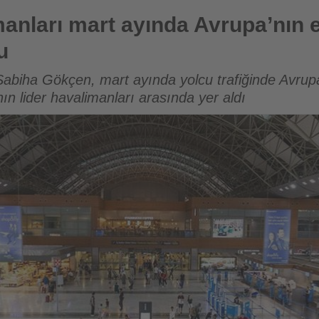
yında Avrupa’nın en hızlı büyüyenleri oldu
anları mart ayında Avrupa’nın e
u
Sabiha Gökçen, mart ayında yolcu trafiğinde Avru
ın lider havalimanları arasında yer aldı