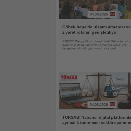
04.08.2026
Haberi
Oku
Göbeklitepe'de ulaşım altyapısı ve
ziyaret rotaları genişletiliyor
UNESCO Dünya Mirası Listesi'ndeki Göbeklitepe'de
ziyaretçi sayısını karşılamak amacıyla yol ve gezi
altyapısına yönelik yatırımlar hız kazandı
04.08.2026
Haberi
Oku
TÜRSAB: Yabancı dijital platforml
ayrıcalık tanınması sektöre zarar ve