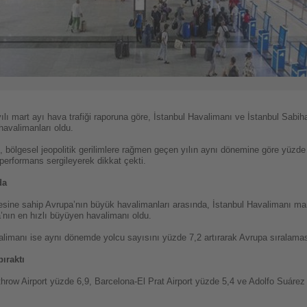
lı mart ayı hava trafiği raporuna göre, İstanbul Havalimanı ve İstanbul Sabi
havalimanları oldu.
, bölgesel jeopolitik gerilimlere rağmen geçen yılın aynı dönemine göre yüzde
performans sergileyerek dikkat çekti.
da
esine sahip Avrupa’nın büyük havalimanları arasında, İstanbul Havalimanı mart
’nın en hızlı büyüyen havalimanı oldu.
limanı ise aynı dönemde yolcu sayısını yüzde 7,2 artırarak Avrupa sıralamasın
ıraktı
throw Airport yüzde 6,9, Barcelona-El Prat Airport yüzde 5,4 ve Adolfo Suárez