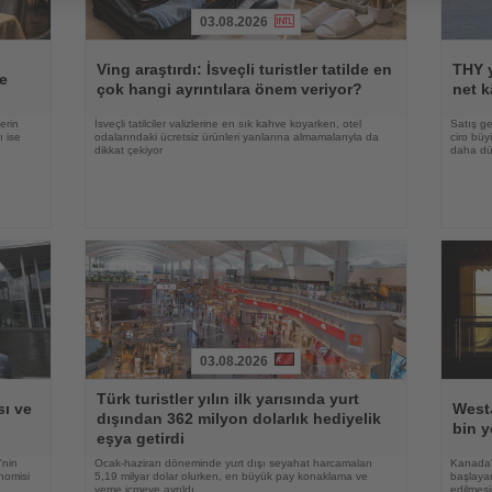
03.08.2026
Haberi
Haberi
Oku
Oku
Ving araştırdı: İsveçli turistler tatilde en
THY y
e
çok hangi ayrıntılara önem veriyor?
net k
erin
İsveçli tatilciler valizlerine en sık kahve koyarken, otel
Satış ge
ı ise
odalarındaki ücretsiz ürünleri yanlarına almamalarıyla da
ciro bü
dikkat çekiyor
daha düş
03.08.2026
Haberi
Haberi
Türk turistler yılın ilk yarısında yurt
Oku
Oku
ı ve
WestJ
dışından 362 milyon dolarlık hediyelik
bin y
eşya getirdi
'nin
Ocak-haziran döneminde yurt dışı seyahat harcamaları
Kanada'
nomisi
5,19 milyar dolar olurken, en büyük pay konaklama ve
başlayan
yeme içmeye ayrıldı
edilmesi