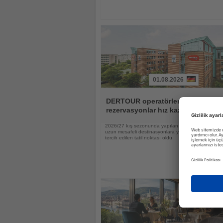
01.08.2026
Haberi
Oku
DERTOUR operatörlerinde
rezervasyonlar hız kazandı
2026/27 kış sezonunda yapılan rezervasyonların ya
uzun mesafeli destinasyonlara yönelirken Tayland 
tercih edilen tatil noktası oldu