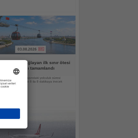
03.08.2026
le Rusya'yı bağlayan ilk sınır ötesi
erikte ana yapı tamamlandı
e Blagoveşçensk arasındaki yolculuk süresi
ğin hizmete girmesiyle 6 ila 8 dakikaya inecek