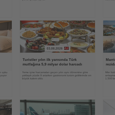
03.08.2026
Haberi
Haberi
Oku
Oku
Turistler yılın ilk yarısında Türk
Marri
mutfağına 5,9 milyar dolar harcadı
rezid
ve uyku
Yeme içme harcamaları geçen yılın aynı dönemine göre
Misr Ita
oyuyor
yaklaşık yüzde 9 artarken gastronomi turizm gelirlerinde en
anlaşma,
büyük kalem oldu
1.500'de