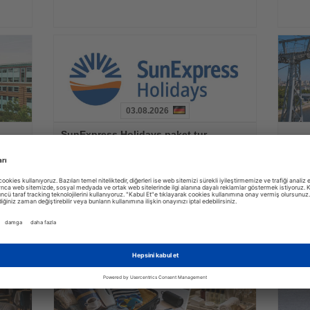
03.08.2026
Haberi
Haberi
SunExpress Holidays paket tur
Oku
Oku
Çin i
satışlarına yeni bir dağıtım kanalı
telef
kazandırıyor
rısı
Yeni platform, klasik tatil paketlerini aile ziyaretleriyle
Heihe il
en çok
birleştiren esnek bir seyahat modeli sunuyor
teleferi