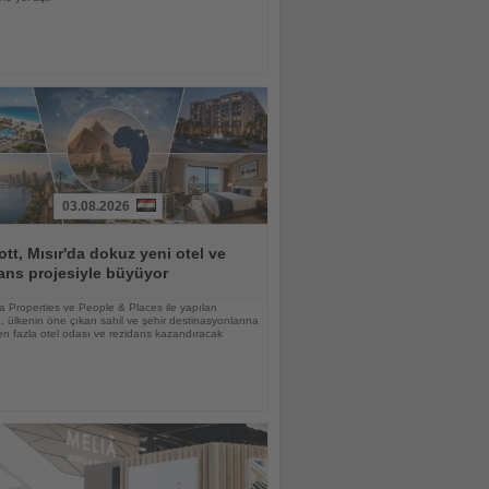
03.08.2026
ott, Mısır'da dokuz yeni otel ve
ans projesiyle büyüyor
lia Properties ve People & Places ile yapılan
 ülkenin öne çıkan sahil ve şehir destinasyonlarına
n fazla otel odası ve rezidans kazandıracak