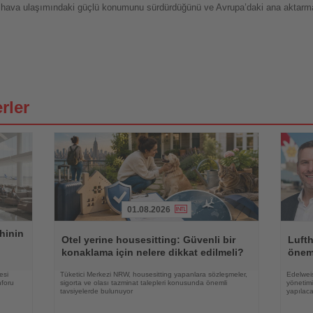
ası hava ulaşımındaki güçlü konumunu sürdürdüğünü ve Avrupa’daki ana aktarm
rler
01.08.2026
Haberi
Haberi
hinin
Oku
Oku
Otel yerine housesitting: Güvenli bir
Luft
konaklama için nelere dikkat edilmeli?
önem
esi
Tüketici Merkezi NRW, housesitting yapanlara sözleşmeler,
Edelweis
nforu
sigorta ve olası tazminat talepleri konusunda önemli
yönetimi
tavsiyelerde bulunuyor
yapılac