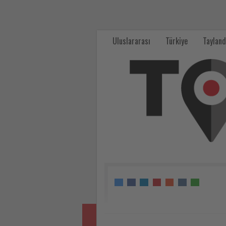
İstanbul
havalimanları
Uluslararası
Türkiye
Tayland
mart
ayında
Avrupa’nın
en
hızlı
büyüyenleri
oldu
-
Tourexpi,