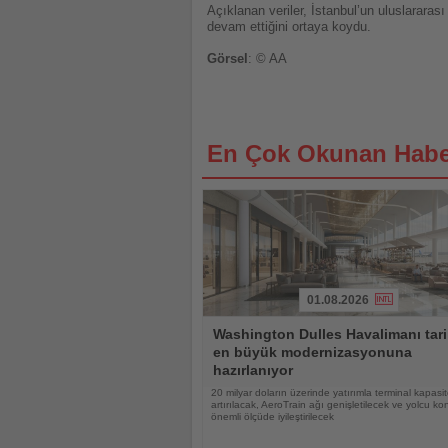
Açıklanan veriler, İstanbul’un uluslarar
devam ettiğini ortaya koydu.
Görsel
: © AA
En Çok Okunan Habe
01.08.2026
Haberi
Washington Dulles Havalimanı tari
Oku
en büyük modernizasyonuna
hazırlanıyor
20 milyar doların üzerinde yatırımla terminal kapasit
artırılacak, AeroTrain ağı genişletilecek ve yolcu ko
önemli ölçüde iyileştirilecek