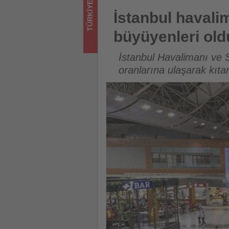
TÜRKIYE
sizler
İstanbul havalimanları mart a
İstanbul havalim
için
büyüyenleri old
turizmde
İstanbul Havalimanı ve 
olup
oranlarına ulaşarak kıtan
bitenleri
takip
ediyor!