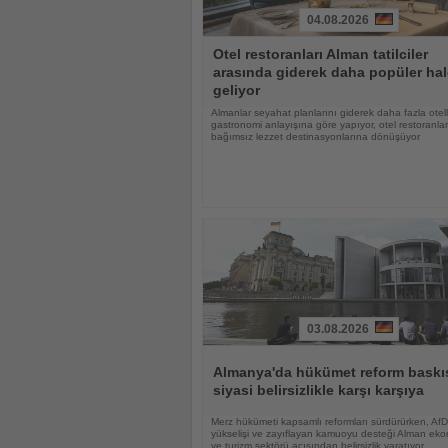
04.08.2026
Haberi
Otel restoranları Alman tatilciler
Oku
arasında giderek daha popüler hal
geliyor
Almanlar seyahat planlarını giderek daha fazla otell
gastronomi anlayışına göre yapıyor, otel restoranlar
bağımsız lezzet destinasyonlarına dönüşüyor
03.08.2026
Haberi
Oku
Almanya'da hükümet reform baskıs
siyasi belirsizlikle karşı karşıya
Merz hükümeti kapsamlı reformları sürdürürken, AfD
yükselişi ve zayıflayan kamuoyu desteği Alman eko
ve turizm sektörü açısından belirsizlik yaratıyor