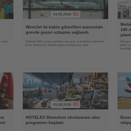
04.08.2026
Haberi
Haberi
Meliá
Oku
Oku
WestJet ile kabin görevlileri arasındaki
100 m
grevde geçici uzlaşma sağlandı
planl
 artan
Yaklaşık 600 uçuşun iptaline yol açan iş bırakma eyleminin
Otel gru
sona ermesi için taraflar geçici anlaşmaya vardı
elden çı
hedefliy
05.08.2026
Haberi
Haberi
Oku
Oku
ara
HOTELEX Shenzhen uluslararası alıcı
Eurow
rir
programını başlattı
milyo