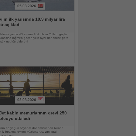
05.08.2026
ılın ilk yarısında 18,9 milyar lira
âr açıkladı
lirlerini yüzde 43 artıran Türk Hava Yolları, güçlü
yümesine rağmen geçen yılın aynı dönemine göre
ük net kâr elde etti
03.08.2026
et kabin memurlarının grevi 250
olcuyu etkiledi
nın en yoğun seyahat dönemlerinden birinde
 iş bırakma eylemi yüzlerce uçuşun iptal
ne yol açtı