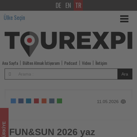
DE
EN
TR
FUN&SUN
Ülke Seçin
2026
yaz
sezonuna
operasyonel
Ana Sayfa
Bülten Almak İstiyorum
Podcast
Video
İletişim
yatırımlarla
Ara
başladı
-
11.05.2026
Tourexpi,
sizler
TÜRKIYE
için
FUN&SUN 2026 yaz
FUN&SUN 2026 yaz sezonuna operasyonel yatırımlarla
başladı