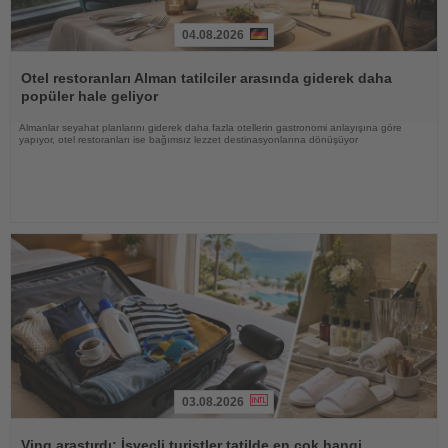
04.08.2026
Haberi
Oku
Otel restoranları Alman tatilciler arasında giderek daha
popüler hale geliyor
Almanlar seyahat planlarını giderek daha fazla otellerin gastronomi anlayışına göre
yapıyor, otel restoranları ise bağımsız lezzet destinasyonlarına dönüşüyor
03.08.2026
Haberi
Oku
Ving araştırdı: İsveçli turistler tatilde en çok hangi