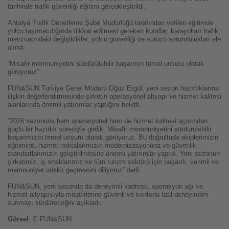
tarihinde trafik güvenliği eğitimi gerçekleştirildi.
Antalya Trafik Denetleme Şube Müdürlüğü tarafından verilen eğitimde
yolcu taşımacılığında dikkat edilmesi gereken kurallar, karayolları trafik
mevzuatındaki değişiklikler, yolcu güvenliği ve sürücü sorumlulukları ele
alındı.
“Misafir memnuniyetini sürdürülebilir başarının temel unsuru olarak
görüyoruz”
FUN&SUN Türkiye Genel Müdürü Oğuz Ergül, yeni sezon hazırlıklarına
ilişkin değerlendirmesinde şirketin operasyonel altyapı ve hizmet kalitesi
alanlarında önemli yatırımlar yaptığını belirtti.
“2026 sezonuna hem operasyonel hem de hizmet kalitesi açısından
güçlü bir hazırlık süreciyle girdik. Misafir memnuniyetini sürdürülebilir
başarımızın temel unsuru olarak görüyoruz. Bu doğrultuda ekiplerimizin
eğitimine, hizmet noktalarımızın modernizasyonuna ve güvenlik
standartlarımızın geliştirilmesine önemli yatırımlar yaptık. Yeni sezonun
şirketimiz, iş ortaklarımız ve tüm turizm sektörü için başarılı, verimli ve
memnuniyet odaklı geçmesini diliyoruz” dedi.
FUN&SUN, yeni sezonda da deneyimli kadrosu, operasyon ağı ve
hizmet altyapısıyla misafirlerine güvenli ve konforlu tatil deneyimleri
sunmayı sürdüreceğini açıkladı.
Görsel
: © FUN&SUN