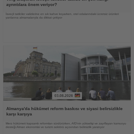
ayrıntılara önem veriyor?
İsveçli tatilciler valizlerine en sık kahve koyarken, otel odalarındaki ücretsiz ürünleri
yanlarına almamalarıyla da dikkat çekiyor
03.08.2026
Haberi
Oku
Almanya'da hükümet reform baskısı ve siyasi belirsizlikle
karşı karşıya
Merz hükümeti kapsamlı reformları sürdürürken, AfD'nin yükselişi ve zayıflayan kamuoyu
desteği Alman ekonomisi ve turizm sektörü açısından belirsizlik yaratıyor