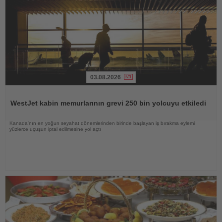
03.08.2026
Haberi
Oku
WestJet kabin memurlarının grevi 250 bin yolcuyu etkiledi
Kanada'nın en yoğun seyahat dönemlerinden birinde başlayan iş bırakma eylemi
yüzlerce uçuşun iptal edilmesine yol açtı