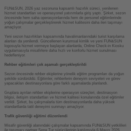
FUN&SUN, 2026 yaz sezonuna kapsamlı hazırlık süreci, yenilenen
hizmet standartları ve operasyonel yatırımlarla giriş yaptı. Şirket, sezon
öncesinde hem saha operasyonlarında hem de personel eğitimlerinde
yoğun çalışmalar gerçekleştirerek hizmet kalitesini daha ileri taşımayı
amaçlıyor.
Yeni sezon hazırlıkları kapsamında havalimanlarındaki turist karşılama
alanları da yenilendi. Güncellenen kurumsal kimlik ve yeni FUN&SUN
logosuyla hizmet vermeye başlayan alanlarda, Online Check-in Kiosku
uygulamasıyla misafirlere daha hızlı ve konforlu hizmet sunulması
hedefleniyor.
Rehber eğitimleri çok aşamalı gerçekleştirildi
Sezon öncesinde rehber ekiplerine yönelik eğitim programları da yoğun
şekilde sürdürüldü. Eğitimler, rehberlerin deneyim seviyeleri ve görev
yapacakları destinasyonlara göre farklı aşamalarda planlandı.
Gruplara ayrılan rehber ekiplerine operasyon süreçleri, destinasyon
bilgisi, iletişim standartları ve hizmet kalitesi konularında özel eğitimler
verildi. Şirket, bu çalışmalarla tüm destinasyonlarda daha yüksek
standartlarda tatil deneyimi sunmayı amaçlıyor.
Trafik güvenliği eğitimi düzenlendi
Misafir güvenliği alanındaki çalışmalar kapsamında FUN&SUN yetkilileri
ile taşımacı partner Sena Tur sürücülerinin katılımıyla 6 Mayıs 2026