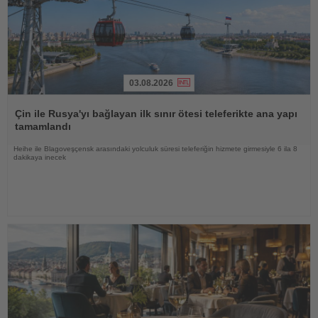
03.08.2026
Haberi
Oku
Çin ile Rusya'yı bağlayan ilk sınır ötesi teleferikte ana yapı
tamamlandı
Heihe ile Blagoveşçensk arasındaki yolculuk süresi teleferiğin hizmete girmesiyle 6 ila 8
dakikaya inecek