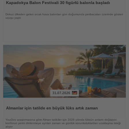
Kapadokya Balon Festivali 30 figürlü balonla başladı
Dokuz ülkeden gelen sıcak hava balonları gün doğumunda peribacaları üzerinde gösteri
uçuşu yaptı
31.07.2026
Haberi
Oku
Almanlar için tatilde en büyük lüks artık zaman
YouGov araştırmasına göre Alman tatilciler için 2026 yılında lüksün anlamı değişiyor;
konforun yerini dinlenmeye ayrılan zaman ve günlük sorumluluklardan uzaklaşma isteği
alıyor