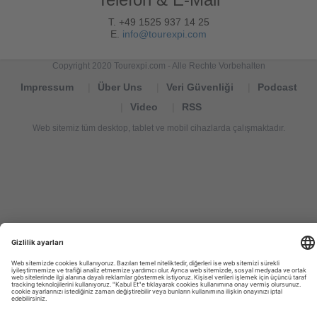
T. +49 1525 937 14 25
E.
info@tourexpi.com
Copyright 2020 Tourexpi.com - Alle Rechte Vorbehalten
Impressum
Über Uns
Veri Güvenliği
Podcast
Video
RSS
Web sitemiz tüm desktop, tablet ve mobil cihazlarda çalışmaktadır.
Tourexpi,
turizm
haberleri,
Reisebüros,
tourism
news,
noticias
de
turismo,
Tourismus
Nachrichten,
новости
туризма,