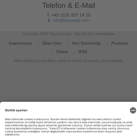
Telefon & E-Mail
T. +49 1525 937 14 25
E.
info@tourexpi.com
Copyright 2020 Tourexpi.com - Alle Rechte Vorbehalten
Impressum
Über Uns
Veri Güvenliği
Podcast
Video
RSS
Web sitemiz tüm desktop, tablet ve mobil cihazlarda çalışmaktadır.
Tourexpi,
turizm
haberleri,
Reisebüros,
tourism
news,
noticias
de
turismo,
Tourismus
Nachrichten,
новости