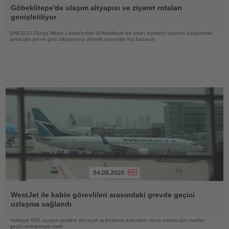
Oku
Göbeklitepe'de ulaşım altyapısı ve ziyaret rotaları
genişletiliyor
UNESCO Dünya Mirası Listesi'ndeki Göbeklitepe'de artan ziyaretçi sayısını karşılamak
amacıyla yol ve gezi altyapısına yönelik yatırımlar hız kazandı
04.08.2026
Haberi
Oku
WestJet ile kabin görevlileri arasındaki grevde geçici
uzlaşma sağlandı
Yaklaşık 600 uçuşun iptaline yol açan iş bırakma eyleminin sona ermesi için taraflar
geçici anlaşmaya vardı