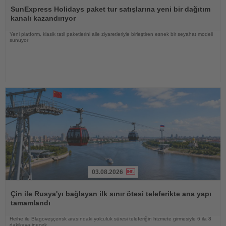
Oku
SunExpress Holidays paket tur satışlarına yeni bir dağıtım
kanalı kazandırıyor
Yeni platform, klasik tatil paketlerini aile ziyaretleriyle birleştiren esnek bir seyahat modeli
sunuyor
03.08.2026
Haberi
Oku
Çin ile Rusya'yı bağlayan ilk sınır ötesi teleferikte ana yapı
tamamlandı
Heihe ile Blagoveşçensk arasındaki yolculuk süresi teleferiğin hizmete girmesiyle 6 ila 8
dakikaya inecek