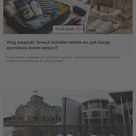
03.08.2026
Haberi
Oku
Ving araştırdı: İsveçli turistler tatilde en çok hangi
ayrıntılara önem veriyor?
İsveçli tatilciler valizlerine en sık kahve koyarken, otel odalarındaki ücretsiz ürünleri
yanlarına almamalarıyla da dikkat çekiyor