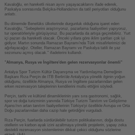
Kavaloğlu, en hareketli nisan ayını yaşayacaklarını ifade ederek,
Paskalya sonrasında Belçika-Hollanda'nın da tatil periyotları olduğunu
anlattı.
Bu dönemde Benelüks ülkelerinde durgunluk olduğuna işaret eden
Kavaloğlu, "Sebeplerini araştırıyoruz, pazarlama faaliyetleri yapıyoruz,
tur operatörleriyle görüşüyoruz. Bu pazarlarda da artışa geçirebiliriz. Yurt
içi pazarı da hareketli olacak. Önceki yıllara göre iklim şartları çok iyi
gidiyor. Martın sonunda Ramazan Bayramı'nda Türk misafirlerimizi de
ağırlayacağız. Oteller, Ramazan Bayramı ve Paskalya tatili ile yaz
sezonunu açmış olacak." ifadelerini kullandı.
"Almanya, Rusya ve İngiltere'den gelen rezervasyonlar önemli"
Antalya Spor Turizm Kültür Dayanışma ve Yardımlaşma Derneğinin
Başkanı Rıza Perçin de ITB Berlin'de Antalya'ya yönelik ilginin yoğun
olduğunu, özellikle Almanya, Rusya ve İngiltere pazarlarından gelen
erken rezervasyon taleplerinin kendilerini mutlu ettiğini söyledi.
Perçin, tarihi ve kültürel dinamiklerinin yanı sıra gastronomi, sağlık,
spor ve doğa turizminin yanında Türkiye Turizm Tanıtım ve Geliştirme
Ajansı'nın artan tanıtım faaliyetlerinin Türkiye'yi özellikle Avrupa ve Orta
Doğu pazarlarından daha cazip hale getirdiğini vurguladı.
Rıza Perçin, fuarlarda sürdürülebilir turizm politikalarının, doğa dostu
otellerin ve karbon ayak izini azaltmaya yönelik projelerin, yapay zeka
destekli rezervasyon sistemlerinin dikkat çekici olduğunu sözlerine
ekledi. (AA)