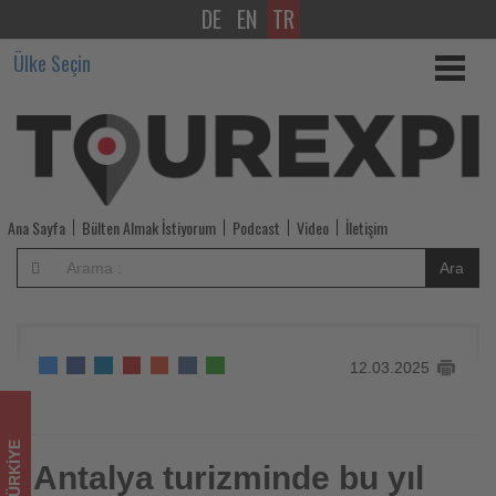
DE
EN
TR
Antalya
Ülke Seçin
turizminde
bu
yıl
Avrupa
Ana Sayfa
Bülten Almak İstiyorum
Podcast
Video
İletişim
pazarı
Ara
hareketli
geçecek
12.03.2025
-
Tourexpi,
TÜRKIYE
sizler
Antalya turizminde bu yıl
Antalya turizminde bu yıl Avrupa pazarı hareketli geçecek