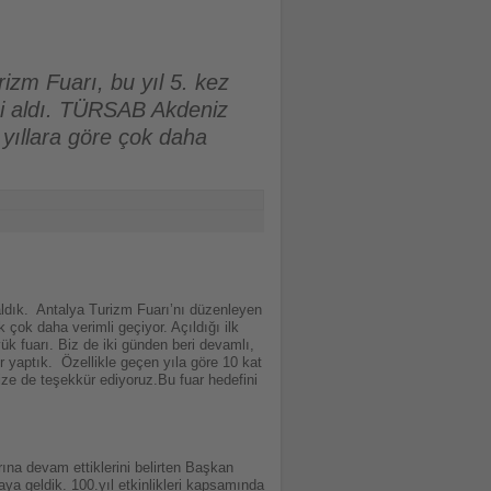
izm Fuarı, bu yıl 5. kez
ni aldı. TÜRSAB Akdeniz
yıllara göre çok daha
ldık. Antalya Turizm Fuarı’nı düzenleyen
çok daha verimli geçiyor. Açıldığı ilk
ük fuarı. Biz de iki günden beri devamlı,
er yaptık. Özellikle geçen yıla göre 10 kat
e de teşekkür ediyoruz.Bu fuar hedefini
na devam ettiklerini belirten Başkan
raya geldik. 100.yıl etkinlikleri kapsamında