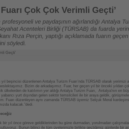
 Verimli Geçti’
 Fuarı Çok Çok Verimli Geçti’
 profesyoneli ve paydaşının ağırlandığı Antalya Tur
Seyahat Acenteleri Birliği (TÜRSAB) da fuarda yeri
kanı Rıza Perçin, yaptığı açıklamada fuarın geçen 
ini söyledi.
 yıl beşincisi düzenlenen Antalya Turizm Fuarı’nda TÜRSAB olarak yerimizi a
meslektaşımız. Bizim de arkadaşımız. Fuar, her geçen yıl bir önceki yıldan çok 
ik ülkelerden de katılımın yer aldığı Antalya Turizm Fuarı, Antalya'nın en büy
e yabancı yurt dışından gelen sektör temsilcileri ile bir araya geldik, görüşmel
ilirim. Fuarı düzenleyen aynı zamanda TÜRSAB üyemiz Selçuk Meral kardeşimiz
mızda kalacak.”dedi.
eceğiz
 bir yıl önce göreve geldiklerinden bu güne durmadan, yorulmadan çalışmaları
tluyoruz. Bunun bilinci ile tüm üyelerimizle birlikte geçtiğimiz günlerde bir a