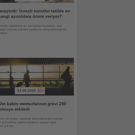
araştırdı: İsveçli turistler tatilde en
angi ayrıntılara önem veriyor?
atilciler valizlerine en sık kahve koyarken, otel
daki ücretsiz ürünleri yanlarına almamalarıyla da
ekiyor
03.08.2026
et kabin memurlarının grevi 250
olcuyu etkiledi
nın en yoğun seyahat dönemlerinden birinde
 iş bırakma eylemi yüzlerce uçuşun iptal
ne yol açtı