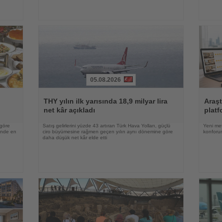
05.08.2026
Haberi
Haberi
Oku
Oku
THY yılın ilk yarısında 18,9 milyar lira
Araşt
net kâr açıkladı
platf
 göre
Satış gelirlerini yüzde 43 artıran Türk Hava Yolları, güçlü
Yeni met
rinde en
ciro büyümesine rağmen geçen yılın aynı dönemine göre
konforun
daha düşük net kâr elde etti