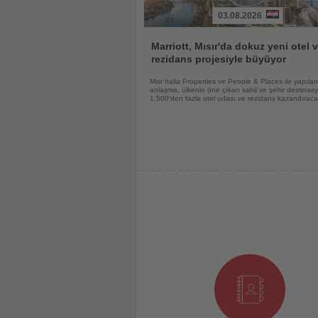
03.08.2026
Haberi
Oku
Marriott, Mısır'da dokuz yeni otel 
rezidans projesiyle büyüyor
Misr Italia Properties ve People & Places ile yapılan
anlaşma, ülkenin öne çıkan sahil ve şehir destinas
1.500'den fazla otel odası ve rezidans kazandırac