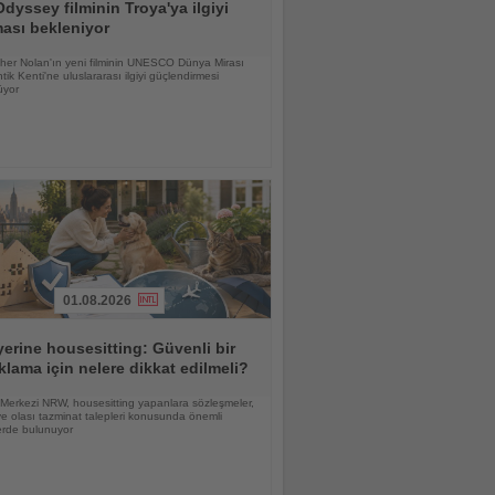
dyssey filminin Troya'ya ilgiyi
ması bekleniyor
pher Nolan'ın yeni filminin UNESCO Dünya Mirası
tik Kenti'ne uluslararası ilgiyi güçlendirmesi
üyor
01.08.2026
yerine housesitting: Güvenli bir
lama için nelere dikkat edilmeli?
 Merkezi NRW, housesitting yapanlara sözleşmeler,
ve olası tazminat talepleri konusunda önemli
erde bulunuyor