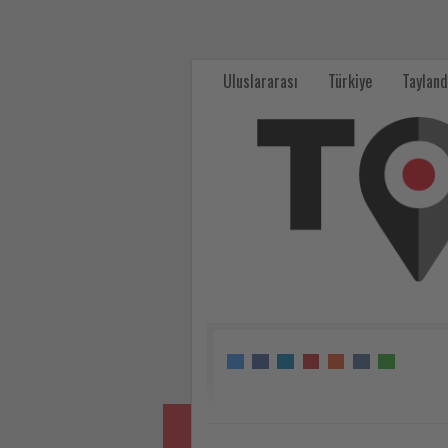
‘Antalya
Turizm
Uluslararası
Türkiye
Tayland
Fuarı
Çok
Çok
Verimli
Geçti’
-
Tourexpi,
sizler
için