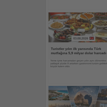
03.08.2026
Haberi
Oku
Turistler yılın ilk yarısında Türk
mutfağına 5,9 milyar dolar harcadı
Yeme içme harcamaları geçen yılın aynı dönemine
yaklaşık yüzde 9 artarken gastronomi turizm gelirle
büyük kalem oldu