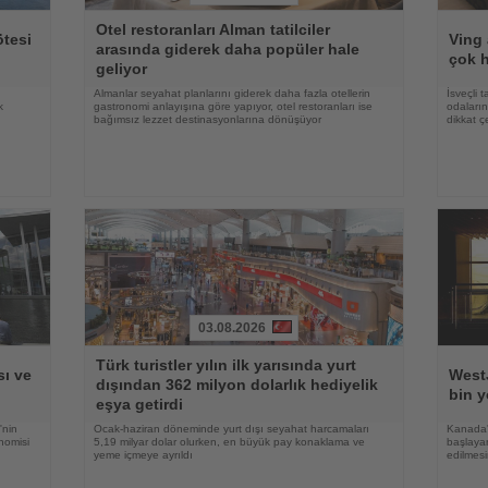
Haberi
Haberi
Otel restoranları Alman tatilciler
Oku
Oku
ötesi
Ving 
arasında giderek daha popüler hale
çok h
geliyor
Almanlar seyahat planlarını giderek daha fazla otellerin
İsveçli t
k
gastronomi anlayışına göre yapıyor, otel restoranları ise
odaların
bağımsız lezzet destinasyonlarına dönüşüyor
dikkat ç
03.08.2026
Haberi
Haberi
Türk turistler yılın ilk yarısında yurt
Oku
Oku
ı ve
WestJ
dışından 362 milyon dolarlık hediyelik
bin y
eşya getirdi
'nin
Ocak-haziran döneminde yurt dışı seyahat harcamaları
Kanada'
nomisi
5,19 milyar dolar olurken, en büyük pay konaklama ve
başlayan
yeme içmeye ayrıldı
edilmesi