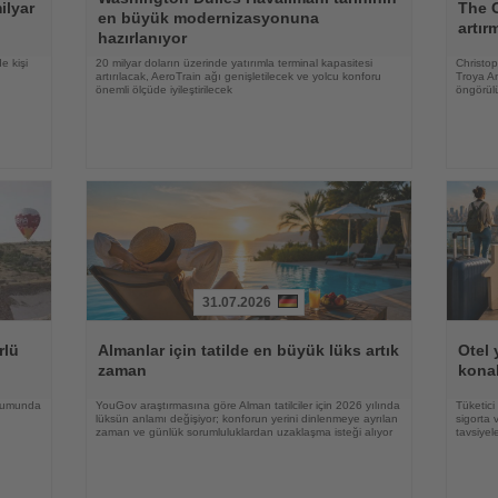
Oku
Oku
ilyar
The O
en büyük modernizasyonuna
artır
hazırlanıyor
e kişi
20 milyar doların üzerinde yatırımla terminal kapasitesi
Christo
artırılacak, AeroTrain ağı genişletilecek ve yolcu konforu
Troya An
önemli ölçüde iyileştirilecek
öngörül
31.07.2026
Haberi
Haberi
Oku
Oku
rlü
Almanlar için tatilde en büyük lüks artık
Otel 
zaman
konak
oğumunda
YouGov araştırmasına göre Alman tatilciler için 2026 yılında
Tüketici
lüksün anlamı değişiyor; konforun yerini dinlenmeye ayrılan
sigorta 
zaman ve günlük sorumluluklardan uzaklaşma isteği alıyor
tavsiyel