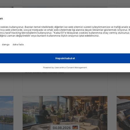
01.08.2026
Haberi
Haberi
SunE
Oku
Oku
 üç
DERTOUR operatörlerinde
satış
rezervasyonlar hız kazandı
kazan
2026/27 kış sezonunda yapılan rezervasyonların yarısı
Yeni plat
kleri
uzun mesafeli destinasyonlara yönelirken Tayland en çok
birleşti
tercih edilen tatil noktası oldu
04.08.2026