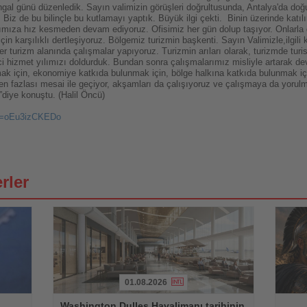
 mangal günü düzenledik. Sayın valimizin görüşleri doğrultusunda, Antalya'da d
 Biz de bu bilinçle bu kutlamayı yaptık. Büyük ilgi çekti. Binin üzerinde katı
larımıza hız kesmeden devam ediyoruz. Ofisimiz her gün dolup taşıyor. Onlarla
için karşılıklı dertleşiyoruz. Bölgemiz turizmin başkenti. Sayın Valimizle,ilgil
er turizm alanında çalışmalar yapıyoruz. Turizmin arıları olarak, turizmde turis
inci hizmet yılımızı doldurduk. Bundan sonra çalışmalarımız misliyle artarak
ırmak için, ekonomiye katkıda bulunmak için, bölge halkına katkıda bulunmak 
 fazlası mesai ile geçiyor, akşamları da çalışıyoruz ve çalışmaya da yorul
”diye konuştu.
(Halil Öncü)
?v=oEu3izCKEDo
rler
01.08.2026
Haberi
Haberi
Washington Dulles Havalimanı tarihinin