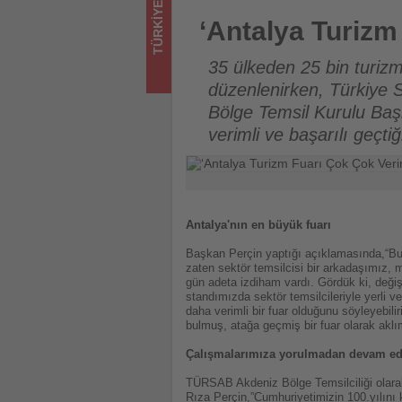
TÜRKIYE
turizmde
‘Antalya Turizm Fuarı Çok Çok
‘Antalya Turizm
olup
35 ülkeden 25 bin turizm
bitenleri
düzenlenirken, Türkiye 
Bölge Temsil Kurulu Baş
takip
verimli ve başarılı geçtiğ
ediyor!
Antalya'nın en büyük fuarı
Başkan Perçin yaptığı açıklamasında,“Bu
zaten sektör temsilcisi bir arkadaşımız, 
gün adeta izdiham vardı. Gördük ki, değiş
standımızda sektör temsilcileriyle yerli v
daha verimli bir fuar olduğunu söyleyeb
bulmuş, atağa geçmiş bir fuar olarak aklı
Çalışmalarımıza yorulmadan devam ed
TÜRSAB Akdeniz Bölge Temsilciliği olarak
Rıza Perçin,”Cumhuriyetimizin 100.yılını ku