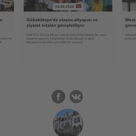
04.08.2026
Haberi
Haberi
Oku
Oku
ve
Göbeklitepe'de ulaşım altyapısı ve
WestJ
ziyaret rotaları genişletiliyor
grevd
UNESCO Dünya Mirası Listesi'ndeki Göbeklitepe'de artan
Yaklaşık
yonlarına
ziyaretçi sayısını karşılamak amacıyla yol ve gezi
sona erm
ak
altyapısına yönelik yatırımlar hız kazandı