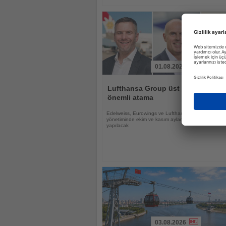
01.08.2026
Haberi
Oku
Lufthansa Group üst yönetiminde
önemli atama
Edelweiss, Eurowings ve Lufthansa City Airlines
yönetiminde ekim ve kasım aylarında görev değişikli
yapılacak
03.08.2026