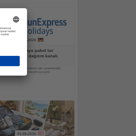
03.08.2026
xpress Holidays paket tur
larına yeni bir dağıtım kanalı
dırıyor
form, klasik tatil paketlerini aile ziyaretleriyle
ren esnek bir seyahat modeli sunuyor
03.08.2026