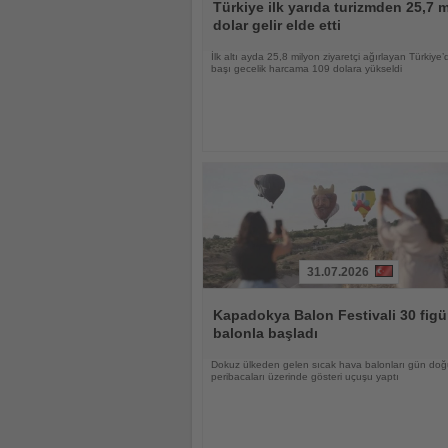
Oku
Türkiye ilk yarıda turizmden 25,7 m
dolar gelir elde etti
İlk altı ayda 25,8 milyon ziyaretçi ağırlayan Türkiye’d
başı gecelik harcama 109 dolara yükseldi
31.07.2026
Haberi
Oku
Kapadokya Balon Festivali 30 figü
balonla başladı
Dokuz ülkeden gelen sıcak hava balonları gün d
peribacaları üzerinde gösteri uçuşu yaptı