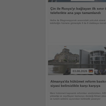
Haberi
Oku
Çin ile Rusya'yı bağlayan ilk sınır 
teleferikte ana yapı tamamlandı
Heihe ile Blagoveşçensk arasındaki yolculuk süresi
teleferiğin hizmete girmesiyle 6 ila 8 dakikaya inece
03.08.2026
Haberi
Oku
Almanya'da hükümet reform baskıs
siyasi belirsizlikle karşı karşıya
Merz hükümeti kapsamlı reformları sürdürürken, AfD
yükselişi ve zayıflayan kamuoyu desteği Alman eko
ve turizm sektörü açısından belirsizlik yaratıyor