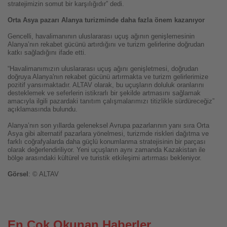
stratejimizin somut bir karşılığıdır” dedi.
Orta Asya pazarı Alanya turizminde daha fazla önem kazanıyor
Gencelli, havalimanının uluslararası uçuş ağının genişlemesinin
Alanya’nın rekabet gücünü artırdığını ve turizm gelirlerine doğrudan
katkı sağladığını ifade etti.
“Havalimanımızın uluslararası uçuş ağını genişletmesi, doğrudan
doğruya Alanya'nın rekabet gücünü artırmakta ve turizm gelirlerimize
pozitif yansımaktadır. ALTAV olarak, bu uçuşların doluluk oranlarını
desteklemek ve seferlerin istikrarlı bir şekilde artmasını sağlamak
amacıyla ilgili pazardaki tanıtım çalışmalarımızı titizlikle sürdüreceğiz”
açıklamasında bulundu.
Alanya’nın son yıllarda geleneksel Avrupa pazarlarının yanı sıra Orta
Asya gibi alternatif pazarlara yönelmesi, turizmde riskleri dağıtma ve
farklı coğrafyalarda daha güçlü konumlanma stratejisinin bir parçası
olarak değerlendiriliyor. Yeni uçuşların aynı zamanda Kazakistan ile
bölge arasındaki kültürel ve turistik etkileşimi artırması bekleniyor.
Görsel
: © ALTAV
En Çok Okunan Haberler