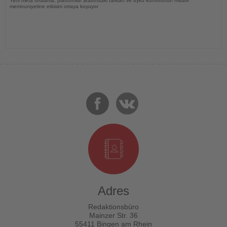
Yeni meta sıralama, platformlar arasındaki farkları ve uyku konforunun misafir
memnuniyetine etkisini ortaya koyuyor
Adres
Redaktionsbüro
Mainzer Str. 36
55411 Bingen am Rhein