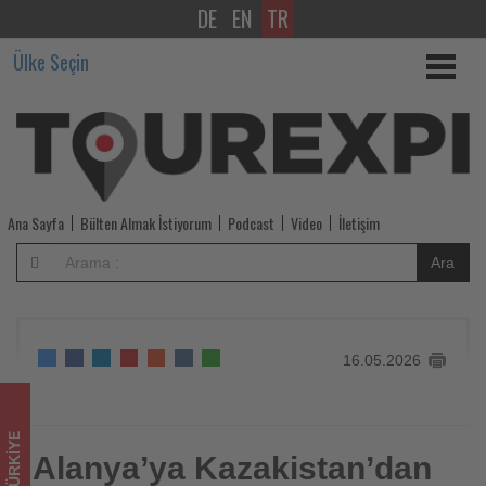
DE
EN
TR
Alanya’ya
Ülke Seçin
Kazakistan’dan
direkt
uçuşlar
başladı
Ana Sayfa
Bülten Almak İstiyorum
Podcast
Video
İletişim
-
Ara
Tourexpi,
sizler
16.05.2026
için
turizmde
TÜRKIYE
olup
Alanya’ya Kazakistan’dan
Alanya’ya Kazakistan’dan direkt uçuşlar başladı