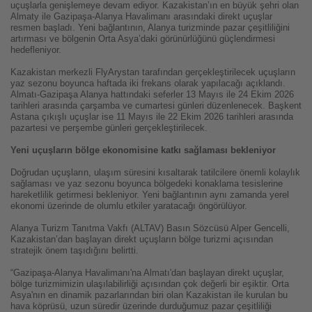
uçuşlarla genişlemeye devam ediyor. Kazakistan’ın en büyük şehri olan
Almaty ile Gazipaşa-Alanya Havalimanı arasındaki direkt uçuşlar
resmen başladı. Yeni bağlantının, Alanya turizminde pazar çeşitliliğini
artırması ve bölgenin Orta Asya’daki görünürlüğünü güçlendirmesi
hedefleniyor.
Kazakistan merkezli FlyArystan tarafından gerçekleştirilecek uçuşların
yaz sezonu boyunca haftada iki frekans olarak yapılacağı açıklandı.
Almatı-Gazipaşa Alanya hattındaki seferler 13 Mayıs ile 24 Ekim 2026
tarihleri arasında çarşamba ve cumartesi günleri düzenlenecek. Başkent
Astana çıkışlı uçuşlar ise 11 Mayıs ile 22 Ekim 2026 tarihleri arasında
pazartesi ve perşembe günleri gerçekleştirilecek.
Yeni uçuşların bölge ekonomisine katkı sağlaması bekleniyor
Doğrudan uçuşların, ulaşım süresini kısaltarak tatilcilere önemli kolaylık
sağlaması ve yaz sezonu boyunca bölgedeki konaklama tesislerine
hareketlilik getirmesi bekleniyor. Yeni bağlantının aynı zamanda yerel
ekonomi üzerinde de olumlu etkiler yaratacağı öngörülüyor.
Alanya Turizm Tanıtma Vakfı (ALTAV) Basın Sözcüsü Alper Gencelli,
Kazakistan’dan başlayan direkt uçuşların bölge turizmi açısından
stratejik önem taşıdığını belirtti.
“Gazipaşa-Alanya Havalimanı'na Almatı'dan başlayan direkt uçuşlar,
bölge turizmimizin ulaşılabilirliği açısından çok değerli bir eşiktir. Orta
Asya'nın en dinamik pazarlarından biri olan Kazakistan ile kurulan bu
hava köprüsü, uzun süredir üzerinde durduğumuz pazar çeşitliliği