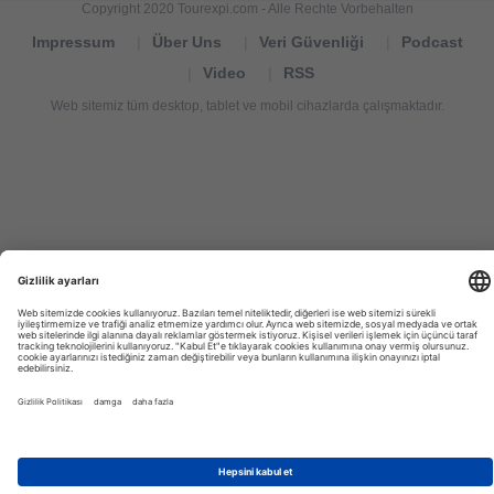
Copyright 2020 Tourexpi.com - Alle Rechte Vorbehalten
Impressum
Über Uns
Veri Güvenliği
Podcast
Video
RSS
Web sitemiz tüm desktop, tablet ve mobil cihazlarda çalışmaktadır.
Tourexpi,
turizm
haberleri,
Reisebüros,
tourism
news,
noticias
de
turismo,
Tourismus
Nachrichten,
новости
туризма,
travel
tourism
news,
international