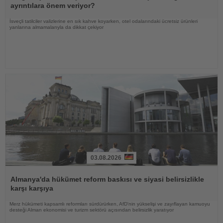
ayrıntılara önem veriyor?
İsveçli tatilciler valizlerine en sık kahve koyarken, otel odalarındaki ücretsiz ürünleri
yanlarına almamalarıyla da dikkat çekiyor
03.08.2026
Haberi
Oku
Almanya'da hükümet reform baskısı ve siyasi belirsizlikle
karşı karşıya
Merz hükümeti kapsamlı reformları sürdürürken, AfD'nin yükselişi ve zayıflayan kamuoyu
desteği Alman ekonomisi ve turizm sektörü açısından belirsizlik yaratıyor