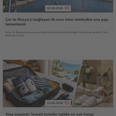
03.08.2026
Haberi
Oku
Çin ile Rusya'yı bağlayan ilk sınır ötesi teleferikte ana yapı
tamamlandı
Heihe ile Blagoveşçensk arasındaki yolculuk süresi teleferiğin hizmete girmesiyle 6 ila 8
dakikaya inecek
03.08.2026
Haberi
Oku
Ving araştırdı: İsveçli turistler tatilde en çok hangi