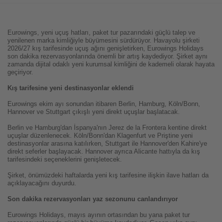
Eurowings, yeni uçuş hatları, paket tur pazarındaki güçlü talep ve
yenilenen marka kimliğiyle büyümesini sürdürüyor. Havayolu şirketi
2026/27 kış tarifesinde uçuş ağını genişletirken, Eurowings Holidays
son dakika rezervasyonlarında önemli bir artış kaydediyor. Şirket aynı
zamanda dijital odaklı yeni kurumsal kimliğini de kademeli olarak hayata
geçiriyor.
Kış tarifesine yeni destinasyonlar eklendi
Eurowings ekim ayı sonundan itibaren Berlin, Hamburg, Köln/Bonn,
Hannover ve Stuttgart çıkışlı yeni direkt uçuşlar başlatacak.
Berlin ve Hamburg'dan İspanya'nın Jerez de la Frontera kentine direkt
uçuşlar düzenlenecek. Köln/Bonn'dan Klagenfurt ve Priştine yeni
destinasyonlar arasına katılırken, Stuttgart ile Hannover'den Kahire'ye
direkt seferler başlayacak. Hannover ayrıca Alicante hattıyla da kış
tarifesindeki seçeneklerini genişletecek.
Şirket, önümüzdeki haftalarda yeni kış tarifesine ilişkin ilave hatları da
açıklayacağını duyurdu.
Son dakika rezervasyonları yaz sezonunu canlandırıyor
Eurowings Holidays, mayıs ayının ortasından bu yana paket tur