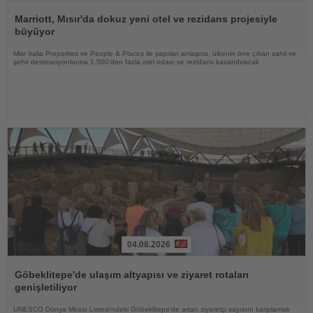
Haberi
Oku
Marriott, Mısır'da dokuz yeni otel ve rezidans projesiyle
büyüyor
Misr Italia Properties ve People & Places ile yapılan anlaşma, ülkenin öne çıkan sahil ve
şehir destinasyonlarına 1.500'den fazla otel odası ve rezidans kazandıracak
04.08.2026
Haberi
Oku
Göbeklitepe'de ulaşım altyapısı ve ziyaret rotaları
genişletiliyor
UNESCO Dünya Mirası Listesi'ndeki Göbeklitepe'de artan ziyaretçi sayısını karşılamak