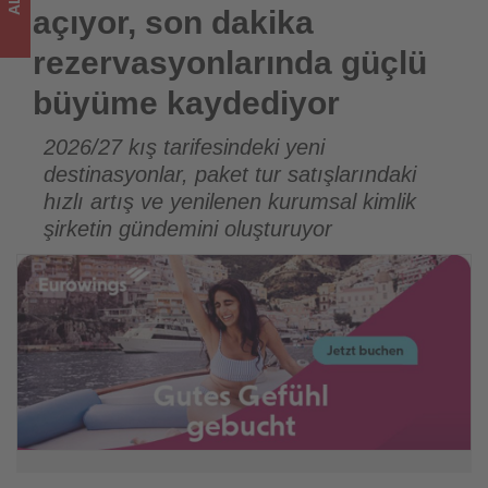
Tourexpi,
açıyor, son dakika
sizler
rezervasyonlarında güçlü
için
büyüme kaydediyor
turizmde
2026/27 kış tarifesindeki yeni
destinasyonlar, paket tur satışlarındaki
olup
hızlı artış ve yenilenen kurumsal kimlik
bitenleri
şirketin gündemini oluşturuyor
takip
ediyor!