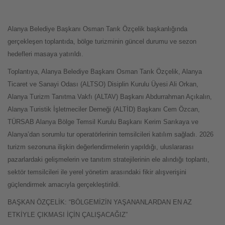
Alanya Belediye Başkanı Osman Tarık Özçelik başkanlığında
gerçekleşen toplantıda, bölge turizminin güncel durumu ve sezon
hedefleri masaya yatırıldı.
Toplantıya, Alanya Belediye Başkanı Osman Tarık Özçelik, Alanya
Ticaret ve Sanayi Odası (ALTSO) Disiplin Kurulu Üyesi Ali Orkan,
Alanya Turizm Tanıtma Vakfı (ALTAV) Başkanı Abdurrahman Açıkalın,
Alanya Turistik İşletmeciler Derneği (ALTİD) Başkanı Cem Özcan,
TÜRSAB Alanya Bölge Temsil Kurulu Başkanı Kerim Sarıkaya ve
Alanya’dan sorumlu tur operatörlerinin temsilcileri katılım sağladı. 2026
turizm sezonuna ilişkin değerlendirmelerin yapıldığı, uluslararası
pazarlardaki gelişmelerin ve tanıtım stratejilerinin ele alındığı toplantı,
sektör temsilcileri ile yerel yönetim arasındaki fikir alışverişini
güçlendirmek amacıyla gerçekleştirildi.
BAŞKAN ÖZÇELİK: “BÖLGEMİZİN YAŞANANLARDAN EN AZ
ETKİYLE ÇIKMASI İÇİN ÇALIŞACAĞIZ”