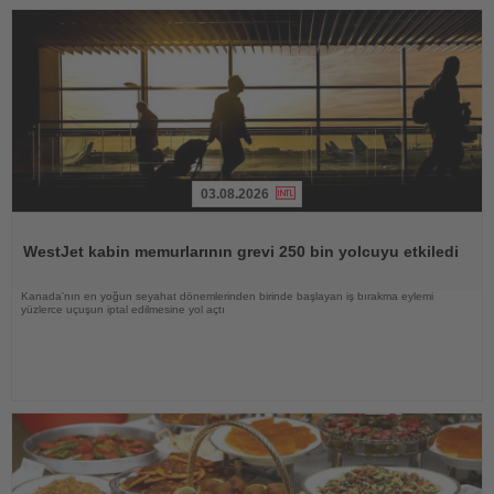
03.08.2026
Haberi
Oku
WestJet kabin memurlarının grevi 250 bin yolcuyu etkiledi
Kanada'nın en yoğun seyahat dönemlerinden birinde başlayan iş bırakma eylemi
yüzlerce uçuşun iptal edilmesine yol açtı