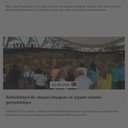
Misr Italia Properties ve People & Places ile yapılan anlaşma, ülkenin öne çıkan sahil ve
şehir destinasyonlarına 1.500'den fazla otel odası ve rezidans kazandıracak
04.08.2026
Haberi
Oku
Göbeklitepe'de ulaşım altyapısı ve ziyaret rotaları
genişletiliyor
UNESCO Dünya Mirası Listesi'ndeki Göbeklitepe'de artan ziyaretçi sayısını karşılamak
amacıyla yol ve gezi altyapısına yönelik yatırımlar hız kazandı