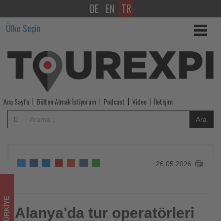
DE
EN
TR
Alanya'da
Ülke Seçin
tur
operatörleri
istişare
toplantısı
Ana Sayfa
Bülten Almak İstiyorum
Podcast
Video
İletişim
gerçekleştirildi.
Ara
-
Tourexpi,
26.05.2026
sizler
için
TÜRKIYE
turizmde
Alanya'da tur operatörleri
Alanya'da tur operatörleri istişare toplantısı gerçekleştirildi.