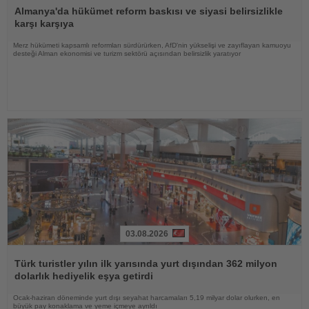
Oku
Almanya'da hükümet reform baskısı ve siyasi belirsizlikle
karşı karşıya
Merz hükümeti kapsamlı reformları sürdürürken, AfD'nin yükselişi ve zayıflayan kamuoyu
desteği Alman ekonomisi ve turizm sektörü açısından belirsizlik yaratıyor
03.08.2026
Haberi
Oku
Türk turistler yılın ilk yarısında yurt dışından 362 milyon
dolarlık hediyelik eşya getirdi
Ocak-haziran döneminde yurt dışı seyahat harcamaları 5,19 milyar dolar olurken, en
büyük pay konaklama ve yeme içmeye ayrıldı