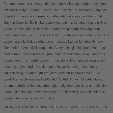
Turizm sezonunu olumsuz etkileyen birçok olay yaşandığını söyleyen
Alanya Belediye Başkanı Osman Tarık Özçelik, bu olayların Alanya’ya
olan etkisini en aza indirmek için ellerinden geleni yapacaklarını belirtti.
Başkan Özçelik, “Bu birlikte gerçekleştirdiğimiz dördüncü toplantı. Her
yerde, Alanya için hep beraber çalışmamız gerektiğini söylüyorum.
Geçtiğimiz gün, Kültür Sanat ve Turizm Festivalimizin basın toplantısını
gerçekleştirdik. Çok sayıda basın mensubu katıldı. Bu güzel bir şey.
Demek ki turizmle ilgili olduğunda, Alanya ile ilgili olduğunda basın da
dâhil olmak üzere birlikte çalışma inancımızı birbirimize aşıladığımızı
düşünüyorum. Bir yerde bir sıkıntı var. Belki de en güzel sezonlardan
birisini yaşayacaktık. Ancak siyasi olaylar ve savaş mevzuları çıktı.
Bundan dolayı fiyatlar uçtu gitti, uçak fiyatları bile tavan yaptı. Biz
gerek Alanya Belediyesi, ALTAV, ALTİD, ALTSO ve TÜRSAB olarak,
turizm sektörünün bu olaylardan diğer bölgelere göre daha az etkileşim
almak için elimizden geleni yapacağız. Sizlerden gelen beklentileri de
yerine getirmeye çalışacağız” dedi.
“ALANYA ADINA YAPTIĞIMIZ HİÇBİR İŞTE SİYASET GÜTMÜYORUZ”