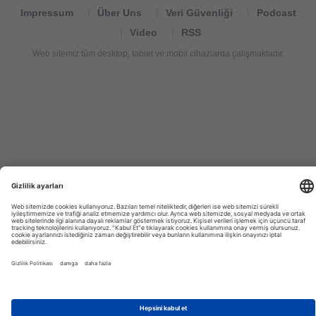
Impressum
Über Uns
Veri Güvenliği
Podcast
Video
RSS
Web sitemiz tüm desktop, tablet ve mobil cihazlarda çalışmaktadır.
Tourexpi,
turizm
haberleri,
Reisebüros,
tourism
news,
noticias
de
turismo,
Tourismus
Nachrichten,
новости
туризма,
travel
tourism
news,
international
tourism