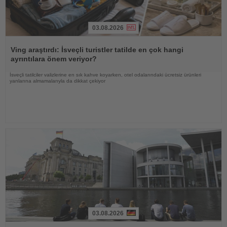
03.08.2026
Haberi
Oku
Ving araştırdı: İsveçli turistler tatilde en çok hangi
ayrıntılara önem veriyor?
İsveçli tatilciler valizlerine en sık kahve koyarken, otel odalarındaki ücretsiz ürünleri
yanlarına almamalarıyla da dikkat çekiyor
03.08.2026
Haberi