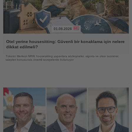
01.08.2026
Haberi
Oku
Otel yerine housesitting: Güvenli bir konaklama için nelere
dikkat edilmeli?
Tüketici Merkezi NRW, housesitting yapanlara sözleşmeler, sigorta ve olası tazminat
talepleri konusunda önemli tavsiyelerde bulunuyor