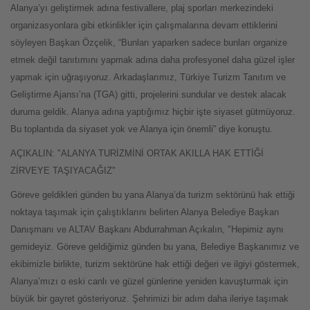
Alanya’yı geliştirmek adına festivallere, plaj sporları merkezindeki
organizasyonlara gibi etkinlikler için çalışmalarına devam ettiklerini
söyleyen Başkan Özçelik, “Bunları yaparken sadece bunları organize
etmek değil tanıtımını yapmak adına daha profesyonel daha güzel işler
yapmak için uğraşıyoruz. Arkadaşlarımız, Türkiye Turizm Tanıtım ve
Geliştirme Ajansı’na (TGA) gitti, projelerini sundular ve destek alacak
duruma geldik. Alanya adına yaptığımız hiçbir işte siyaset gütmüyoruz.
Bu toplantıda da siyaset yok ve Alanya için önemli” diye konuştu.
AÇIKALIN: "ALANYA TURİZMİNİ ORTAK AKILLA HAK ETTİĞİ
ZİRVEYE TAŞIYACAĞIZ"
Göreve geldikleri günden bu yana Alanya’da turizm sektörünü hak ettiği
noktaya taşımak için çalıştıklarını belirten Alanya Belediye Başkan
Danışmanı ve ALTAV Başkanı Abdurrahman Açıkalın, "Hepimiz aynı
gemideyiz. Göreve geldiğimiz günden bu yana, Belediye Başkanımız ve
ekibimizle birlikte, turizm sektörüne hak ettiği değeri ve ilgiyi göstermek,
Alanya’mızı o eski canlı ve güzel günlerine yeniden kavuşturmak için
büyük bir gayret gösteriyoruz. Şehrimizi bir adım daha ileriye taşımak