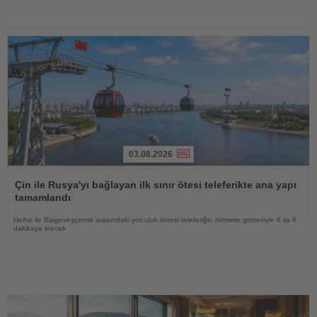
03.08.2026
Haberi
Oku
Çin ile Rusya'yı bağlayan ilk sınır ötesi teleferikte ana yapı
tamamlandı
Heihe ile Blagoveşçensk arasındaki yolculuk süresi teleferiğin hizmete girmesiyle 6 ila 8
dakikaya inecek