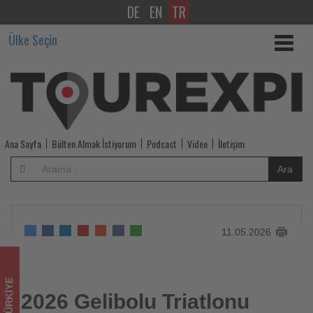
DE
EN
TR
2026
Ülke Seçin
Gelibolu
Triatlonu
başladı
-
Ana Sayfa
Bülten Almak İstiyorum
Podcast
Video
İletişim
Tourexpi,
Ara
sizler
için
11.05.2026
turizmde
olup
TÜRKIYE
bitenleri
2026 Gelibolu Triatlonu
2026 Gelibolu Triatlonu başladı