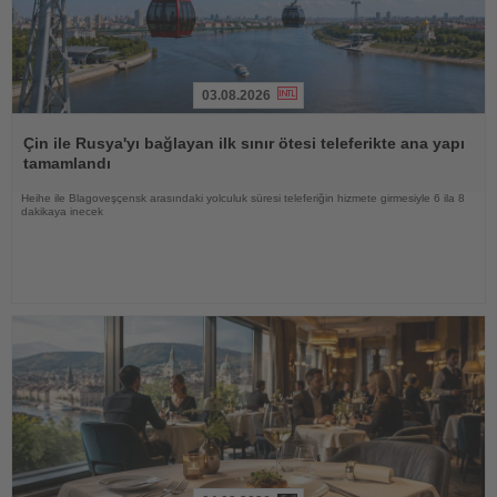
03.08.2026
Haberi
Oku
Çin ile Rusya'yı bağlayan ilk sınır ötesi teleferikte ana yapı
tamamlandı
Heihe ile Blagoveşçensk arasındaki yolculuk süresi teleferiğin hizmete girmesiyle 6 ila 8
dakikaya inecek