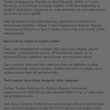
Triatlon Federasyonu, Gençlik ve Spor Bakanlığı, Kültür ve Turizm
Bakanlığı ve Çanakkale Savaşları Gelibolu Tarihi Alan Başkanlığı iş
birliğiyle düzenlenen organizasyon, tarihi atmosferi ve zorlu parkurlarıyla
sporcuları bir araya getirdi.
Eski Jandarma Kampı’ndaki başlangıç alanında son hazırlıklarını
tamamlayan triatletler, Türkiye Triatlon Federasyonu Başkanı Bayram
Yalçınkaya ile Gençlik ve Spor İl Müdürü Ömer Kalkan’ın verdiği startla
yarışa başladı.
Sporcular üç etapta mücadele ediyor
Farklı yaş kategorilerinde yaklaşık 200 sporcunun katıldığı yarışta
triatletler, 1,9 kilometrelik yüzme, 90 kilometrelik bisiklet ve 21
kilometrelik koşu etaplarını tamamlamak için mücadele ediyor.
Yarış boyunca sporcular hem serin hava hem de değişken sıcaklık
koşullarıyla karşı karşıya kalırken, Gelibolu’nun tarihi ve doğal yapısı
organizasyona farklı bir atmosfer kattı.
Tarihi parkur sporculara duygusal anlar yaşatıyor
Türkiye Triatlon Federasyonu Başkanı Bayram Yalçınkaya,
organizasyonun 2019’dan bu yana düzenlendiğini ve her yıl daha fazla
ilgi gördüğünü belirtti.
Yalçınkaya, Gelibolu Triatlonu’nun sporcular için yalnızca fiziksel değil,
aynı zamanda duygusal açıdan da özel bir deneyim sunduğunu ifade