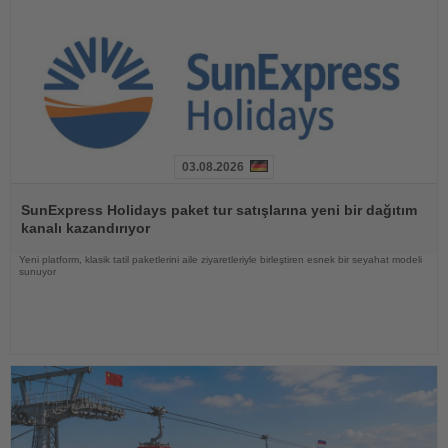
03.08.2026
Haberi
Oku
SunExpress Holidays paket tur satışlarına yeni bir dağıtım
kanalı kazandırıyor
Yeni platform, klasik tatil paketlerini aile ziyaretleriyle birleştiren esnek bir seyahat modeli
sunuyor