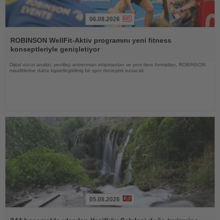
06.08.2026
Haberi
Oku
ROBINSON WellFit-Aktiv programını yeni fitness
konseptleriyle genişletiyor
Dijital vücut analizi, yenilikçi antrenman ekipmanları ve yeni ders formatları, ROBINSON
misafirlerine daha kişiselleştirilmiş bir spor deneyimi sunacak
05.08.2026
Haberi
Oku