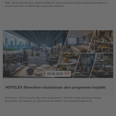
Birlik, Meclis gündemine gelmesi beklenen yasa tasarısının yerli seyahat acentalarının
rekabet gücünü zayıflatacağı uyarısında bulundu
05.08.2026
Haberi
Oku
HOTELEX Shenzhen uluslararası alıcı programını başlattı
2026 fuarı, Çin'in Greater Bay Area bölgesinde 2.500'den fazla katılımcıyı dünya
genelinden konaklama ve yiyecek-içecek sektörü alıcılarıyla buluşturacak