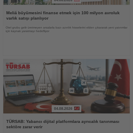
04.08.2026
Haberi
Oku
Meliá büyümesini finanse etmek için 100 milyon avroluk
varlık satışı planlıyor
Otel grubu gelir üretmeyen arsalarla bazı azınlık hisselerini elden çıkararak yeni yatırımlar
için kaynak yaratmayı hedefliyor
04.08.2026
Haberi
Oku
TÜRSAB: Yabancı dijital platformlara ayrıcalık tanınması
sektöre zarar verir