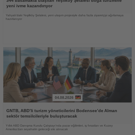
344 basamakla ulaşılan Yeşilköy Şelalesi doğa turizmine
yeni ivme kazandırıyor
Yahyalı'daki Yeşilköy Şelalesi, yeni ulaşım projesiyle daha fazla ziyaretçiyi ağırlamaya
hazırlanıyor
04.08.2026
Haberi
Oku
GNTB, ABD’li turizm yöneticilerini Bodensee’de Alman
sektör temsilcileriyle buluşturacak
Yıllık ABD Danışma Kurulu Çalıştayı’nda pazar eğilimleri, iş fırsatları ve Kuzey
Amerika’dan seyahatin geleceği ele alınacak