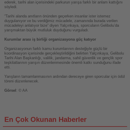
ederek, tarihi alan içerisindeki parkurun yarışa farklı bir anlam kattığını
söyledi.
“Tarihi alanda anıtların önünden geçerken insanlar ister istemez
duygulanıyor ve bu verdiğimiz mücadele, zamanında burada verilen
mücadeleyi anlatıyor bize” diyen Yalçınkaya, sporcuların Gelibolu’da
yarışmaktan büyük mutluluk duyduğunu vurguladı.
Kurumlar arası iş birliği organizasyona güç katıyor
Organizasyonun farklı kamu kurumlarının desteğiyle güçlü bir
koordinasyon içerisinde gerçekleştirildiğini belirten Yalçınkaya, Gelibolu
Tarihi Alan Başkanlığı, valilik, jandarma, sahil güvenlik ve gençlik spor
teşkilatlarının yarışın düzenlenmesinde önemli katkı sunduğunu ifade
etti.
Yarışların tamamlanmasının ardından dereceye giren sporcular için ödül
töreni düzenlenecek.
Görsel
: © AA
En Çok Okunan Haberler