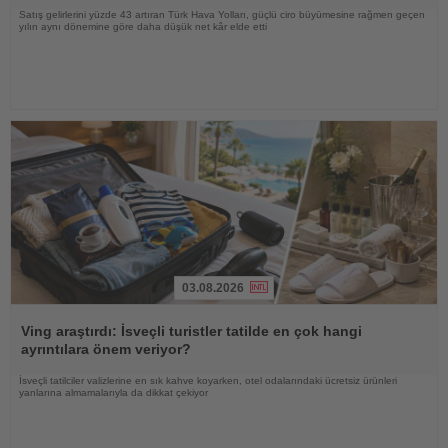
Satış gelirlerini yüzde 43 artıran Türk Hava Yolları, güçlü ciro büyümesine rağmen geçen
yılın aynı dönemine göre daha düşük net kâr elde etti
03.08.2026
Haberi
Oku
Ving araştırdı: İsveçli turistler tatilde en çok hangi
ayrıntılara önem veriyor?
İsveçli tatilciler valizlerine en sık kahve koyarken, otel odalarındaki ücretsiz ürünleri
yanlarına almamalarıyla da dikkat çekiyor