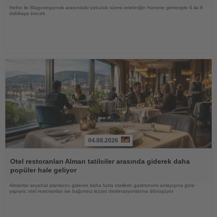
Heihe ile Blagoveşçensk arasındaki yolculuk süresi teleferiğin hizmete girmesiyle 6 ila 8
dakikaya inecek
04.08.2026
Haberi
Oku
Otel restoranları Alman tatilciler arasında giderek daha
popüler hale geliyor
Almanlar seyahat planlarını giderek daha fazla otellerin gastronomi anlayışına göre
yapıyor, otel restoranları ise bağımsız lezzet destinasyonlarına dönüşüyor