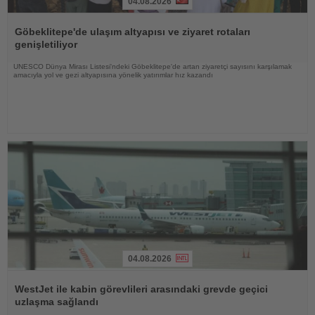
04.08.2026
Haberi
Oku
Göbeklitepe'de ulaşım altyapısı ve ziyaret rotaları
genişletiliyor
UNESCO Dünya Mirası Listesi'ndeki Göbeklitepe'de artan ziyaretçi sayısını karşılamak
amacıyla yol ve gezi altyapısına yönelik yatırımlar hız kazandı
04.08.2026
Haberi
Oku
WestJet ile kabin görevlileri arasındaki grevde geçici
uzlaşma sağlandı