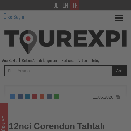
DE
EN
TR
12nci
Ülke Seçin
Corendon
Tahtalı
Run
to
Ana Sayfa
Bülten Almak İstiyorum
Podcast
Video
İletişim
Sky
Ara
sona
erdi,
11.05.2026
kazananlar
belli
TÜRKIYE
oldu
12nci Corendon Tahtalı
12nci Corendon Tahtalı Run to Sky sona erdi, kazananlar belli
oldu