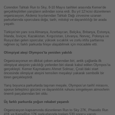
Corendon Tahtalı Run to Sky, 8-10 Mayıs tarihleri arasında Kemer’de
gerçekleştirilen yarışların ardından sona erdi. Bu yıl 12’ncisi düzenlenen
organizasyon, Akdeniz kıyılarından Tahtalı Dağı zirvesine uzanan
parkurlarında sporculara doğa, tarih, mitoloji ve dayanıklılığı bir arada
yaşattı.
Türkiye’nin yanı sıra Almanya, Azerbaycan, Belçika, Britanya, Estonya,
İrlanda, İsviçre, Kazakistan, Kırgızistan, Litvanya, Norveç, Polonya ve
Rusya’dan gelen sporcular, yüksek sıcaklık ve zorlu irtifa şartlarına
rağmen üç farklı parkurda finişe ulaşabilmek için mücadele etti.
Olimpiyat ateşi Olympos’ta yeniden yakıldı
Organizasyonun en dikkat çeken anlarından biri, antik çağlarda ilk
olimpiyat ateşinin yakıldığı yerlerden biri olarak kabul edilen Olympos’ta
gerçekleşti. Kemer Kaymakamı Ahmet Solmaz, Çıralı’daki start
öncesinde olimpiyat ateşini temsilen meşaleyi yakarak sembolik bir
tören gerçekleştirdi.
Yarış boyunca parkurlarda taşınan meşale, Olympos’un tarihî mirasını,
sporun birleştirici gücünü ve dayanıklılık ruhunu simgeleyen atmosferin
önemli parçalarından biri oldu.
Üç farklı parkurda yoğun rekabet yaşandı
Organizasyon kapsamında düzenlenen Run to Sky 27K, Phaselis Run
41K ve KemeRun 12K parkurlarında toplam 530 sporcu yarıştı.