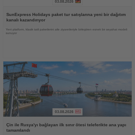
03.08.2026
Haberi
Oku
SunExpress Holidays paket tur satışlarına yeni bir dağıtım
kanalı kazandırıyor
Yeni platform, klasik tatil paketlerini aile ziyaretleriyle birleştiren esnek bir seyahat modeli
sunuyor
03.08.2026
Haberi
Oku
Çin ile Rusya'yı bağlayan ilk sınır ötesi teleferikte ana yapı
tamamlandı