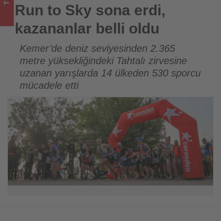
-
Run to Sky sona erdi,
Tourexpi,
kazananlar belli oldu
sizler
Kemer’de deniz seviyesinden 2.365
metre yüksekliğindeki Tahtalı zirvesine
için
uzanan yarışlarda 14 ülkeden 530 sporcu
turizmde
mücadele etti
olup
bitenleri
takip
ediyor!