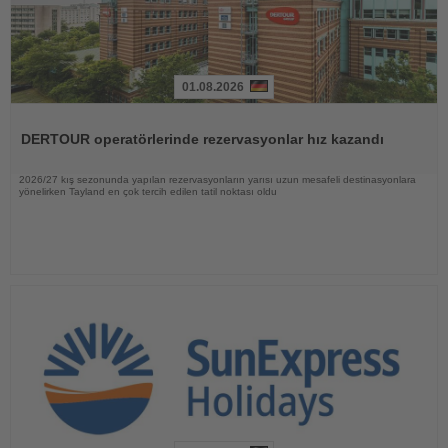
01.08.2026
Haberi
Oku
DERTOUR operatörlerinde rezervasyonlar hız kazandı
2026/27 kış sezonunda yapılan rezervasyonların yarısı uzun mesafeli destinasyonlara
yönelirken Tayland en çok tercih edilen tatil noktası oldu