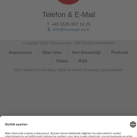
Telefon & E-Mail
T. +49 1525 937 14 25
E.
info@tourexpi.com
Copyright 2020 Tourexpi.com - Alle Rechte Vorbehalten
Impressum
Über Uns
Veri Güvenliği
Podcast
Video
RSS
Web sitemiz tüm desktop, tablet ve mobil cihazlarda çalışmaktadır.
Tourexpi,
turizm
haberleri,
Reisebüros,
tourism
news,
noticias
de
turismo,
Tourismus