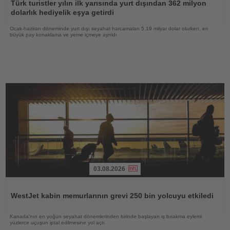
Oku
Türk turistler yılın ilk yarısında yurt dışından 362 milyon
dolarlık hediyelik eşya getirdi
Ocak-haziran döneminde yurt dışı seyahat harcamaları 5,19 milyar dolar olurken, en
büyük pay konaklama ve yeme içmeye ayrıldı
03.08.2026
Haberi
Oku
WestJet kabin memurlarının grevi 250 bin yolcuyu etkiledi
Kanada'nın en yoğun seyahat dönemlerinden birinde başlayan iş bırakma eylemi
yüzlerce uçuşun iptal edilmesine yol açtı