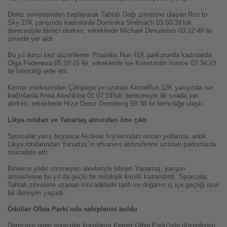
Deniz seviyesinden başlayarak Tahtalı Dağı zirvesine ulaşan Run to
Sky 27K yarışında kadınlarda Dominika Stelmach 03:50:39’luk
derecesiyle birinci olurken, erkeklerde Michael Dimuantes 03:12:49 ile
zirvede yer aldı.
Bu yıl ikinci kez düzenlenen Phaselis Run 41K parkurunda kadınlarda
Olga Fedeneva 05:10:15 ile, erkeklerde ise Konstantin Ivanov 03:34:23
ile birinciliği elde etti.
Kemer merkezinden Çalıştepe’ye uzanan KemeRun 12K yarışında ise
kadınlarda Anna Aleshkina 01:07:19’luk derecesiyle ilk sırada yer
alırken, erkeklerde Hızır Deniz Demirleng 58:38 ile birinciliğe ulaştı.
Likya rotaları ve Yanartaş atmosferi öne çıktı
Sporcular yarış boyunca Akdeniz kıyılarından orman yollarına, antik
Likya rotalarından Yanartaş’ın efsanevi atmosferine uzanan parkurlarda
mücadele etti.
Binlerce yıldır sönmeyen alevleriyle bilinen Yanartaş, yarışın
atmosferine bu yıl da güçlü bir mitolojik kimlik kazandırdı. Sporcular,
Tahtalı zirvesine uzanan mücadelede tarih ve doğanın iç içe geçtiği özel
bir deneyim yaşadı.
Ödüller Olbia Parkı’nda sahiplerini buldu
Dereceye giren sporcular kupalarını Kemer Olbia Parkı’nda düzenlenen