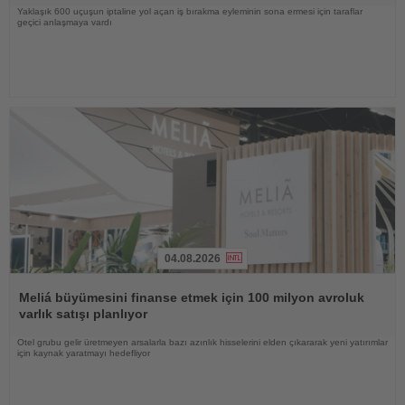
Yaklaşık 600 uçuşun iptaline yol açan iş bırakma eyleminin sona ermesi için taraflar
geçici anlaşmaya vardı
04.08.2026
Haberi
Oku
Meliá büyümesini finanse etmek için 100 milyon avroluk
varlık satışı planlıyor
Otel grubu gelir üretmeyen arsalarla bazı azınlık hisselerini elden çıkararak yeni yatırımlar
için kaynak yaratmayı hedefliyor