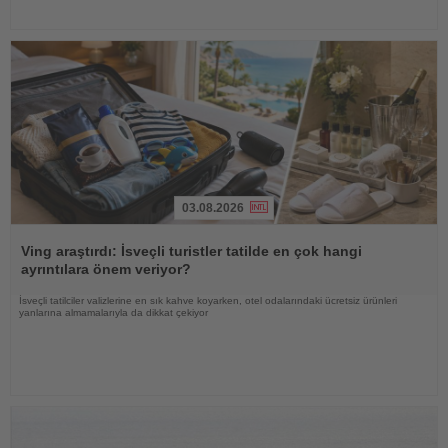
03.08.2026
Haberi
Oku
Ving araştırdı: İsveçli turistler tatilde en çok hangi
ayrıntılara önem veriyor?
İsveçli tatilciler valizlerine en sık kahve koyarken, otel odalarındaki ücretsiz ürünleri
yanlarına almamalarıyla da dikkat çekiyor