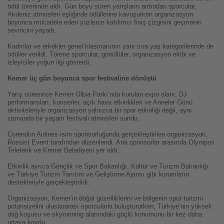
ödül töreninde aldı. Gün boyu süren yarışların ardından sporcular,
Akdeniz atmosferi eşliğinde ödüllerine kavuşurken organizasyon
boyunca mücadele eden yüzlerce katılımcı finiş çizgisini geçmenin
sevincini yaşadı.
Kadınlar ve erkekler genel klasmanının yanı sıra yaş kategorilerinde de
ödüller verildi. Törene sporcular, gönüllüler, organizasyon ekibi ve
izleyiciler yoğun ilgi gösterdi.
Kemer üç gün boyunca spor festivaline dönüştü
Yarış süresince Kemer Olbia Parkı’nda kurulan expo alanı, DJ
performansları, konserler, açık hava etkinlikleri ve Anneler Günü
aktiviteleriyle organizasyon yalnızca bir spor etkinliği değil, aynı
zamanda bir yaşam festivali atmosferi sundu.
Corendon Airlines isim sponsorluğunda gerçekleştirilen organizasyon,
Rossist Event tarafından düzenlendi. Ana sponsorlar arasında Olympos
Teleferik ve Kemer Belediyesi yer aldı.
Etkinlik ayrıca Gençlik ve Spor Bakanlığı, Kültür ve Turizm Bakanlığı
ve Türkiye Turizm Tanıtım ve Geliştirme Ajansı gibi kurumların
destekleriyle gerçekleştirildi.
Organizasyon, Kemer’in doğal güzelliklerini ve bölgenin spor turizmi
potansiyelini uluslararası sporcularla buluştururken, Türkiye’nin yüksek
dağ koşusu ve skyrunning alanındaki güçlü konumunu bir kez daha
ortaya koydu.