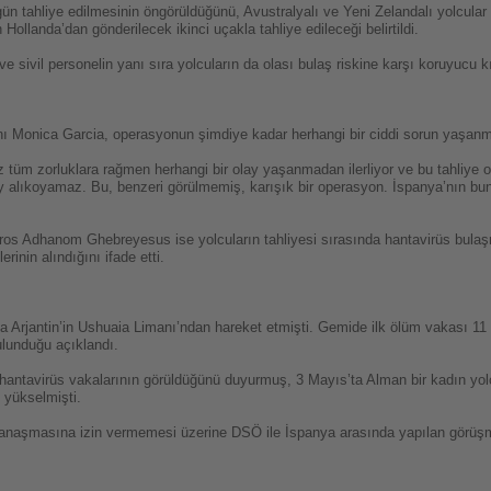
ün tahliye edilmesinin öngörüldüğünü, Avustralyalı ve Yeni Zelandalı yolcular 
Hollanda’dan gönderilecek ikinci uçakla tahliye edileceği belirtildi.
sivil personelin yanı sıra yolcuların da olası bulaş riskine karşı koruyucu kıya
nı Monica Garcia, operasyonun şimdiye kadar herhangi bir ciddi sorun yaşan
 tüm zorluklara rağmen herhangi bir olay yaşanmadan ilerliyor ve bu tahliye
 alıkoyamaz. Bu, benzeri görülmemiş, karışık bir operasyon. İspanya’nın bun
os Adhanom Ghebreyesus ise yolcuların tahliyesi sırasında hantavirüs bulaş
erinin alındığını ifade etti.
a Arjantin’in Ushuaia Limanı’ndan hareket etmişti. Gemide ilk ölüm vakası 11
lunduğu açıklandı.
hantavirüs vakalarının görüldüğünü duyurmuş, 3 Mayıs’ta Alman bir kadın yol
 yükselmişti.
anaşmasına izin vermemesi üzerine DSÖ ile İspanya arasında yapılan görüşm