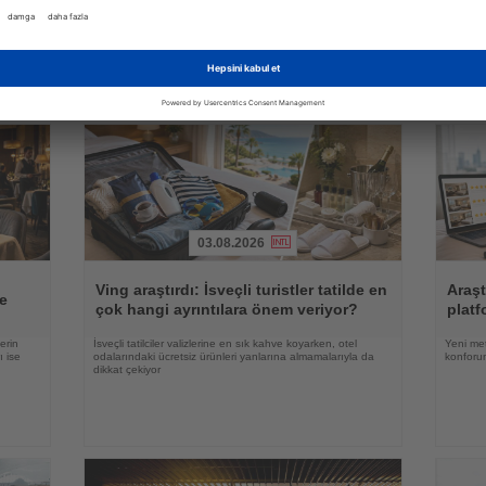
e
Heihe ile Blagoveşçensk arasındaki yolculuk süresi
Satış ge
teleferiğin hizmete girmesiyle 6 ila 8 dakikaya inecek
ciro bü
daha düş
03.08.2026
Haberi
Haberi
Oku
Oku
Ving araştırdı: İsveçli turistler tatilde en
Araşt
e
çok hangi ayrıntılara önem veriyor?
platf
erin
İsveçli tatilciler valizlerine en sık kahve koyarken, otel
Yeni met
ı ise
odalarındaki ücretsiz ürünleri yanlarına almamalarıyla da
konforun
dikkat çekiyor