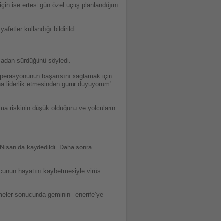
için ise ertesi gün özel uçuş planlandığını
fetler kullandığı bildirildi.
madan sürdüğünü söyledi.
 operasyonunun başarısını sağlamak için
a liderlik etmesinden gurur duyuyorum”
ma riskinin düşük olduğunu ve yolcuların
 Nisan’da kaydedildi. Daha sonra
cunun hayatını kaybetmesiyle virüs
eler sonucunda geminin Tenerife’ye