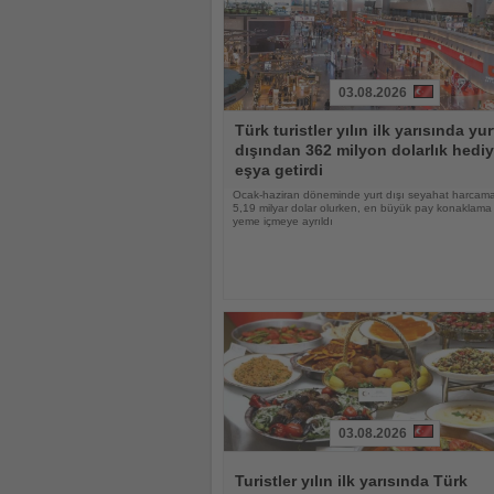
03.08.2026
Haberi
Türk turistler yılın ilk yarısında yur
Oku
dışından 362 milyon dolarlık hediy
eşya getirdi
Ocak-haziran döneminde yurt dışı seyahat harcama
5,19 milyar dolar olurken, en büyük pay konaklama
yeme içmeye ayrıldı
03.08.2026
Haberi
Oku
Turistler yılın ilk yarısında Türk