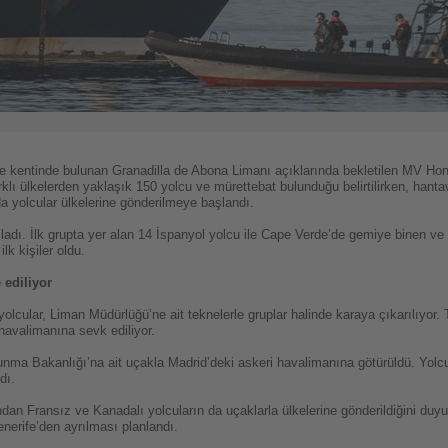
fe kentinde bulunan Granadilla de Abona Limanı açıklarında bekletilen MV Ho
klı ülkelerden yaklaşık 150 yolcu ve mürettebat bulunduğu belirtilirken, hantav
 yolcular ülkelerine gönderilmeye başlandı.
aşladı. İlk grupta yer alan 14 İspanyol yolcu ile Cape Verde’de gemiye binen 
lk kişiler oldu.
 ediliyor
lcular, Liman Müdürlüğü’ne ait teknelerle gruplar halinde karaya çıkarılıyor. 
 havalimanına sevk ediliyor.
vunma Bakanlığı’na ait uçakla Madrid’deki askeri havalimanına götürüldü. Yol
dı.
dan Fransız ve Kanadalı yolcuların da uçaklarla ülkelerine gönderildiğini duyurd
enerife’den ayrılması planlandı.