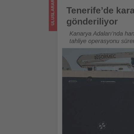
ULUSLARARASI
turizmde
Tenerife’de karantinaya alına
Tenerife’de kar
olup
gönderiliyor
bitenleri
Kanarya Adaları’nda han
takip
tahliye operasyonu süre
ediyor!