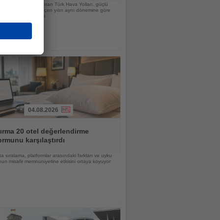
lirlerini yüzde 43 artıran Türk Hava Yolları, güçlü
yümesine rağmen geçen yılın aynı dönemine göre
ük net kâr elde etti
04.08.2026
ırma 20 otel değerlendirme
ormunu karşılaştırdı
a sıralama, platformlar arasındaki farkları ve uyku
un misafir memnuniyetine etkisini ortaya koyuyor