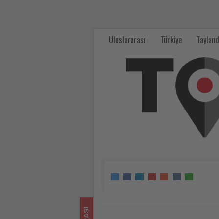
Tenerife’de
karantinaya
Uluslararası
Türkiye
Tayland
alınan
gemideki
yolcular
ülkelerine
gönderiliyor
-
Tourexpi,
sizler
için