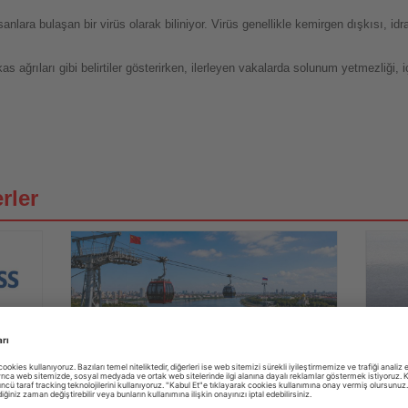
nlara bulaşan bir virüs olarak biliniyor. Virüs genellikle kemirgen dışkısı, idr
s ağrıları gibi belirtiler gösterirken, ilerleyen vakalarda solunum yetmezliği,
rler
03.08.2026
Haberi
Haberi
Oku
Oku
Çin ile Rusya'yı bağlayan ilk sınır ötesi
THY y
teleferikte ana yapı tamamlandı
net k