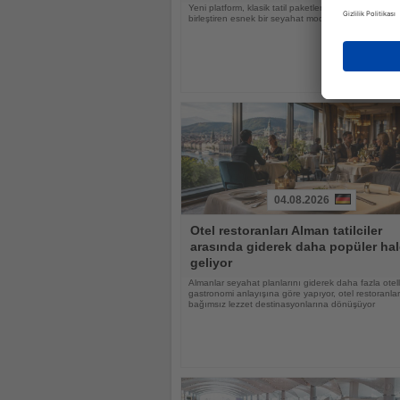
Yeni platform, klasik tatil paketlerini aile ziyaretleriyl
birleştiren esnek bir seyahat modeli sunuyor
04.08.2026
Haberi
Otel restoranları Alman tatilciler
Oku
arasında giderek daha popüler hal
geliyor
Almanlar seyahat planlarını giderek daha fazla otell
gastronomi anlayışına göre yapıyor, otel restoranlar
bağımsız lezzet destinasyonlarına dönüşüyor