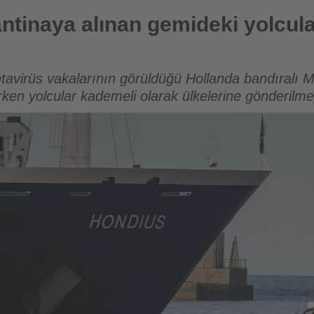
n gemideki yolcular ülkelerine gönderiliyor
antinaya alınan gemideki yolcula
tavirüs vakalarının görüldüğü Hollanda bandıralı 
rken yolcular kademeli olarak ülkelerine gönderilm