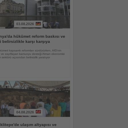
03.08.2026
nya'da hükümet reform baskısı ve
i belirsizlikle karşı karşıya
ümeti kapsamlı reformları sürdürürken, AfD'nin
şi ve zayıflayan kamuoyu desteği Alman ekonomisi
m sektörü açısından belirsizlik yaratıyor
04.08.2026
litepe'de ulaşım altyapısı ve