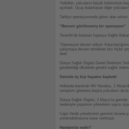
Yetkililer, yolcuların büyük bölümünün bug
açıkladı. Uçuş bulamayan diğer yolcuların 
Tahliye operasyonunda görev alan askeri ve 
“Benzeri görülmemiş bir operasyon”
Tenerife’de bulunan İspanya Sağlık Baka
“Operasyon devam ediyor. Karşılaştığımız
çalışmaya devam etmekten bizi hiçbir şey
dedi.
Dünya Sağlık Örgütü Genel Direktörü Tedr
gönderildiği ülkelerde gerekli sağlık önleml
Gemide üç kişi hayatını kaybetti
Hollanda bandıralı MV Hondius, 1 Nisan’d
semptom gösteren başka yolcuların da bu
Dünya Sağlık Örgütü, 2 Mayıs’ta gemide 
nedeniyle yaşamını yitirenlerin sayısı üçe
Cape Verde yönetiminin geminin limana y
yönlendirilmesine karar verilmişti.
Hantavirüs nedir?