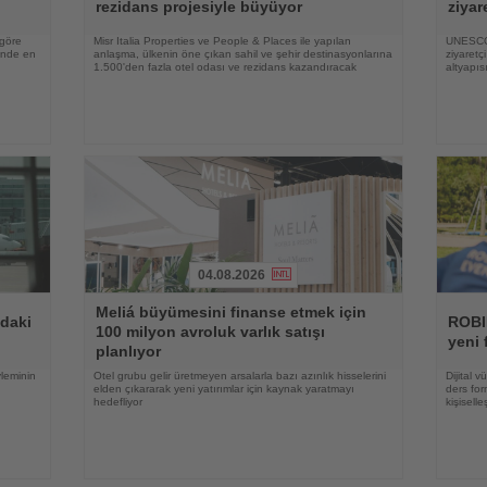
rezidans projesiyle büyüyor
ziyar
 göre
Misr Italia Properties ve People & Places ile yapılan
UNESCO 
rinde en
anlaşma, ülkenin öne çıkan sahil ve şehir destinasyonlarına
ziyaretç
1.500'den fazla otel odası ve rezidans kazandıracak
altyapıs
04.08.2026
Haberi
Haberi
Meliá büyümesini finanse etmek için
Oku
Oku
ndaki
ROBI
100 milyon avroluk varlık satışı
yeni 
planlıyor
yleminin
Otel grubu gelir üretmeyen arsalarla bazı azınlık hisselerini
Dijital 
elden çıkararak yeni yatırımlar için kaynak yaratmayı
ders for
hedefliyor
kişisell