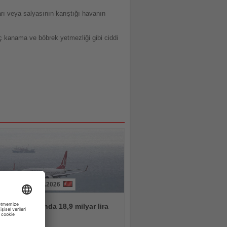
arı veya salyasının karıştığı havanın
 iç kanama ve böbrek yetmezliği gibi ciddi
05.08.2026
ılın ilk yarısında 18,9 milyar lira
âr açıkladı