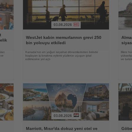
03.08.2026
Haberi
Haberi
t
Oku
Oku
WestJet kabin memurlarının grevi 250
Alma
elik
bin yolcuyu etkiledi
siyas
ları
Kanada'nın en yoğun seyahat dönemlerinden birinde
Merz hük
 ve
başlayan iş bırakma eylemi yüzlerce uçuşun iptal
yükseli
edilmesine yol açtı
ve turiz
03.08.2026
Haberi
Haberi
Oku
Oku
Marriott, Mısır'da dokuz yeni otel ve
Göbek