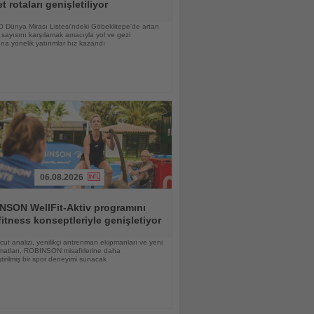
et rotaları genişletiliyor
Dünya Mirası Listesi'ndeki Göbeklitepe'de artan
i sayısını karşılamak amacıyla yol ve gezi
ına yönelik yatırımlar hız kazandı
06.08.2026
NSON WellFit-Aktiv programını
fitness konseptleriyle genişletiyor
vücut analizi, yenilikçi antrenman ekipmanları ve yeni
matları, ROBINSON misafirlerine daha
eştirilmiş bir spor deneyimi sunacak