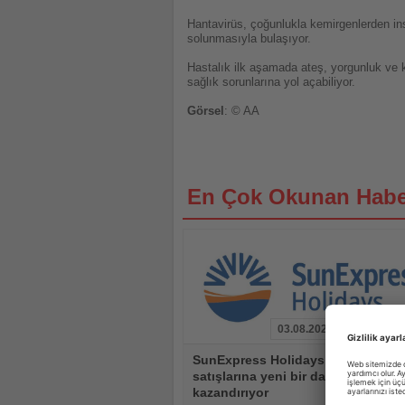
Hantavirüs, çoğunlukla kemirgenlerden insa
solunmasıyla bulaşıyor.
Hastalık ilk aşamada ateş, yorgunluk ve ka
sağlık sorunlarına yol açabiliyor.
Görsel
: © AA
En Çok Okunan Habe
03.08.2026
Haberi
SunExpress Holidays paket tur
Oku
satışlarına yeni bir dağıtım kanalı
kazandırıyor