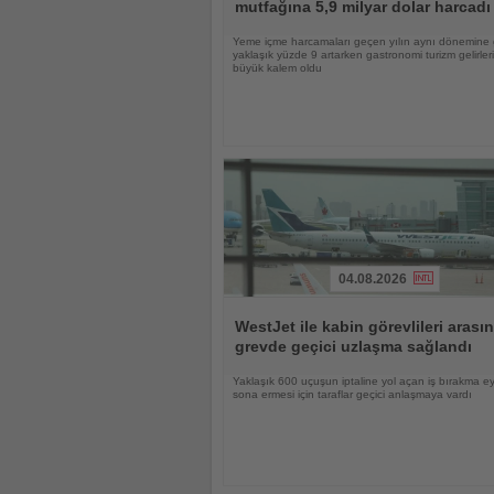
mutfağına 5,9 milyar dolar harcadı
Yeme içme harcamaları geçen yılın aynı dönemine
yaklaşık yüzde 9 artarken gastronomi turizm gelirle
büyük kalem oldu
04.08.2026
Haberi
Oku
WestJet ile kabin görevlileri arası
grevde geçici uzlaşma sağlandı
Yaklaşık 600 uçuşun iptaline yol açan iş bırakma e
sona ermesi için taraflar geçici anlaşmaya vardı