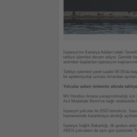
İspanya’nın Kanarya Adaları’ndaki Teneri
tahliye işlemleri devam ediyor. Gemide far
ardından başlatılan operasyon kapsamında
Tahliye işlemleri yerel saatle 09.30’da b
bir epidemiyoloji uzmanı limandan ayrılan i
Yolcular askeri önlemler altında tahliye
MV Hondius limana yanaştırılmadığı için yo
Acil Müdahale Birimi’ne bağlı otobüslerle
İspanyol yolcular ile DSÖ temsilcisi, Sa
hastanesinde karantinaya alındığı açıklan
İspanya Sağlık Bakanlığı, ilk grubun ardın
ABD’li yolcuların da aynı gün içerisinde T