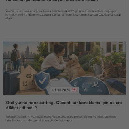
YouGov araştırmasına göre Alman tatilciler için 2026 yılında lüksün anlamı değişiyor;
konforun yerini dinlenmeye ayrılan zaman ve günlük sorumluluklardan uzaklaşma isteği
alıyor
01.08.2026
Haberi
Oku
Otel yerine housesitting: Güvenli bir konaklama için nelere
dikkat edilmeli?
Tüketici Merkezi NRW, housesitting yapanlara sözleşmeler, sigorta ve olası tazminat
talepleri konusunda önemli tavsiyelerde bulunuyor