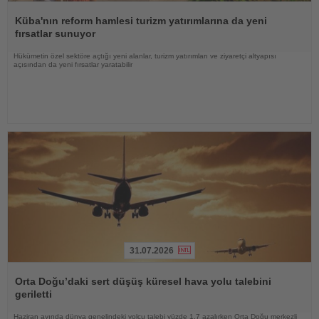
Haberi
Oku
Küba'nın reform hamlesi turizm yatırımlarına da yeni
fırsatlar sunuyor
Hükümetin özel sektöre açtığı yeni alanlar, turizm yatırımları ve ziyaretçi altyapısı
açısından da yeni fırsatlar yaratabilir
31.07.2026
Haberi
Oku
Orta Doğu’daki sert düşüş küresel hava yolu talebini
geriletti
Haziran ayında dünya genelindeki yolcu talebi yüzde 1,7 azalırken Orta Doğu merkezli