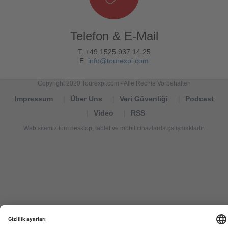
Telefon & E-Mail
T. +49 1525 937 14 25
E.
info@tourexpi.com
Copyright 2020 Tourexpi.com - Alle Rechte Vorbehalten
Impressum
Über Uns
Veri Güvenliği
Podcast
Video
RSS
Web sitemiz tüm desktop, tablet ve mobil cihazlarda çalışmaktadır.
Tourexpi,
turizm
haberleri,
Reisebüros,
tourism
news,
noticias
de
turismo,