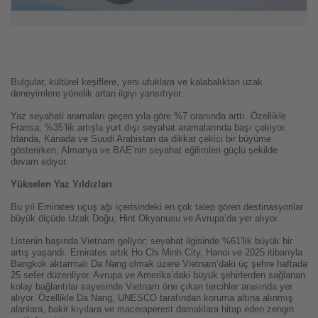
Bulgular, kültürel keşiflere, yeni ufuklara ve kalabalıktan uzak
deneyimlere yönelik artan ilgiyi yansıtıyor.
Yaz seyahati aramaları geçen yıla göre %7 oranında arttı. Özellikle
Fransa, %35’lik artışla yurt dışı seyahat aramalarında başı çekiyor.
İrlanda, Kanada ve Suudi Arabistan da dikkat çekici bir büyüme
gösterirken, Almanya ve BAE’nin seyahat eğilimleri güçlü şekilde
devam ediyor.
Yükselen Yaz Yıldızları
Bu yıl Emirates uçuş ağı içerisindeki en çok talep gören destinasyonlar
büyük ölçüde Uzak Doğu, Hint Okyanusu ve Avrupa’da yer alıyor.
Listenin başında Vietnam geliyor; seyahat ilgisinde %61’lik büyük bir
artış yaşandı. Emirates artık Ho Chi Minh City, Hanoi ve 2025 itibarıyla
Bangkok aktarmalı Da Nang olmak üzere Vietnam’daki üç şehre haftada
25 sefer düzenliyor. Avrupa ve Amerika’daki büyük şehirlerden sağlanan
kolay bağlantılar sayesinde Vietnam öne çıkan tercihler arasında yer
alıyor. Özellikle Da Nang, UNESCO tarafından koruma altına alınmış
alanlara, bakir kıyılara ve maceraperest damaklara hitap eden zengin