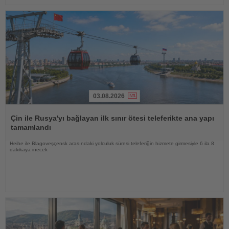
03.08.2026
Haberi
Oku
Çin ile Rusya'yı bağlayan ilk sınır ötesi teleferikte ana yapı
tamamlandı
Heihe ile Blagoveşçensk arasındaki yolculuk süresi teleferiğin hizmete girmesiyle 6 ila 8
dakikaya inecek