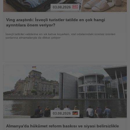
03.08.2026
Haberi
Oku
Ving araştırdı: İsveçli turistler tatilde en çok hangi
ayrıntılara önem veriyor?
İsveçli tatilciler valizlerine en sık kahve koyarken, otel odalarındaki ücretsiz ürünleri
yanlarına almamalarıyla da dikkat çekiyor
03.08.2026
Haberi
Oku
Almanya'da hükümet reform baskısı ve siyasi belirsizlikle