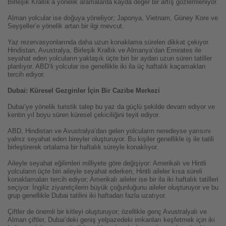
Birleşik Krallık’a yönelik aramalarda kayda değer bir artış gözlemleniyor.
Alman yolcular ise doğuya yöneliyor; Japonya, Vietnam, Güney Kore ve
Seyşeller’e yönelik artan bir ilgi mevcut.
Yaz rezervasyonlarında daha uzun konaklama süreleri dikkat çekiyor.
Hindistan, Avustralya, Birleşik Krallık ve Almanya’dan Emirates ile
seyahat eden yolcuların yaklaşık üçte biri bir aydan uzun süren tatiller
planlıyor. ABD’li yolcular ise genellikle iki ila üç haftalık kaçamakları
tercih ediyor.
Dubai: Küresel Gezginler İçin Bir Cazibe Merkezi
Dubai’ye yönelik turistik talep bu yaz da güçlü şekilde devam ediyor ve
kentin yıl boyu süren küresel çekiciliğini teyit ediyor.
ABD, Hindistan ve Avustralya’dan gelen yolcuların neredeyse yarısını
yalnız seyahat eden bireyler oluşturuyor. Bu kişiler genellikle iş ile tatili
birleştirerek ortalama bir haftalık süreyle konaklıyor.
Aileyle seyahat eğilimleri milliyete göre değişiyor: Amerikalı ve Hintli
yolcuların üçte biri aileyle seyahat ederken, Hintli aileler kısa süreli
konaklamaları tercih ediyor; Amerikalı aileler ise bir ila iki haftalık tatilleri
seçiyor. İngiliz ziyaretçilerin büyük çoğunluğunu aileler oluşturuyor ve bu
grup genellikle Dubai tatilini iki haftadan fazla uzatıyor.
Çiftler de önemli bir kitleyi oluşturuyor; özellikle genç Avustralyalı ve
Alman çiftler, Dubai’deki geniş yelpazedeki imkanları keşfetmek için iki