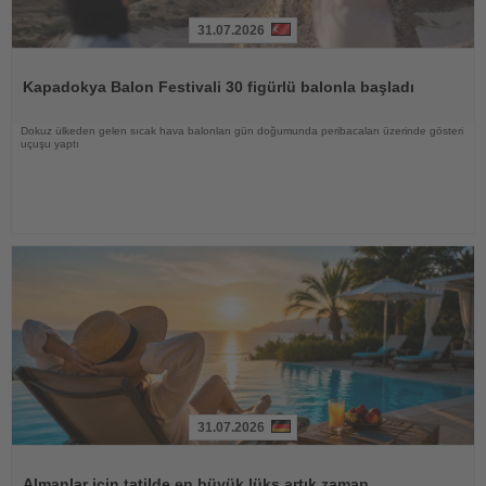
31.07.2026
Haberi
Oku
Kapadokya Balon Festivali 30 figürlü balonla başladı
Dokuz ülkeden gelen sıcak hava balonları gün doğumunda peribacaları üzerinde gösteri
uçuşu yaptı
31.07.2026
Haberi
Oku
Almanlar için tatilde en büyük lüks artık zaman