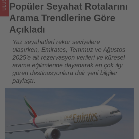
Açıkladı
Popüler Seyahat Rotalarını
-
Arama Trendlerine Göre
Tourexpi,
Açıkladı
sizler
Yaz seyahatleri rekor seviyelere
ulaşırken, Emirates, Temmuz ve Ağustos
için
2025’e ait rezervasyon verileri ve küresel
turizmde
arama eğilimlerine dayanarak en çok ilgi
gören destinasyonlara dair yeni bilgiler
olup
paylaştı.
bitenleri
takip
ediyor!