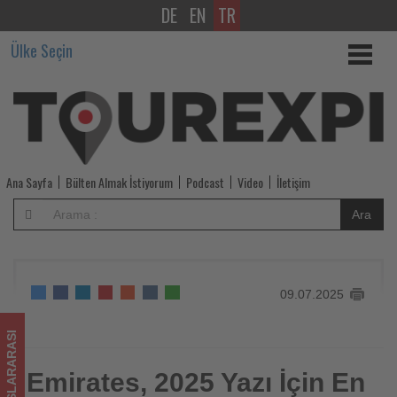
DE
EN
TR
Emirates,
Ülke Seçin
2025
Yazı
İçin
En
Ana Sayfa
Bülten Almak İstiyorum
Podcast
Video
İletişim
Popüler
Ara
Seyahat
Rotalarını
09.07.2025
Arama
Trendlerine
ULUSLARARASI
Göre
Emirates, 2025 Yazı İçin En
Emirates, 2025 Yazı İçin En Popüler Seyahat Rotalarını Arama
Trendlerine Göre Açıkladı