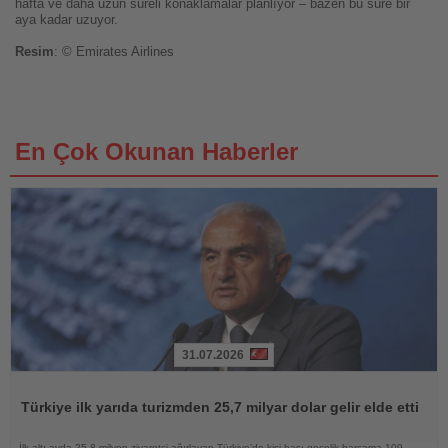
hafta ve daha uzun süreli konaklamalar planlıyor – bazen bu süre bir
aya kadar uzuyor.
Resim
: © Emirates Airlines
En Çok Okunan Haberler
31.07.2026
Haberi
Oku
Türkiye ilk yarıda turizmden 25,7 milyar dolar gelir elde etti
İlk altı ayda 25,8 milyon ziyaretçi ağırlayan Türkiye’de kişi başı gecelik harcama 109