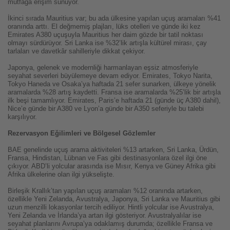
mutfağa erişim sunuyor.
İkinci sırada Mauritius var; bu ada ülkesine yapılan uçuş aramaları %41
oranında arttı. El değmemiş plajları, lüks otelleri ve günde iki kez
Emirates A380 uçuşuyla Mauritius her daim gözde bir tatil noktası
olmayı sürdürüyor. Sri Lanka ise %32’lik artışla kültürel mirası, çay
tarlaları ve davetkâr sahilleriyle dikkat çekiyor.
Japonya, gelenek ve modernliği harmanlayan eşsiz atmosferiyle
seyahat severleri büyülemeye devam ediyor. Emirates, Tokyo Narita,
Tokyo Haneda ve Osaka’ya haftada 21 sefer sunarken, ülkeye yönelik
aramalarda %28 artış kaydetti. Fransa ise aramalarda %25’lik bir artışla
ilk beşi tamamlıyor. Emirates, Paris’e haftada 21 (günde üç A380 dahil),
Nice’e günde bir A380 ve Lyon’a günde bir A350 seferiyle bu talebi
karşılıyor.
Rezervasyon Eğilimleri ve Bölgesel Gözlemler
BAE genelinde uçuş arama aktiviteleri %13 artarken, Sri Lanka, Ürdün,
Fransa, Hindistan, Lübnan ve Fas gibi destinasyonlara özel ilgi öne
çıkıyor. ABD’li yolcular arasında ise Mısır, Kenya ve Güney Afrika gibi
Afrika ülkelerine olan ilgi yükselişte.
Birleşik Krallık’tan yapılan uçuş aramaları %12 oranında artarken,
özellikle Yeni Zelanda, Avustralya, Japonya, Sri Lanka ve Mauritius gibi
uzun menzilli lokasyonlar tercih ediliyor. Hintli yolcular ise Avustralya,
Yeni Zelanda ve İrlanda’ya artan ilgi gösteriyor. Avustralyalılar ise
seyahat planlarını Avrupa’ya odaklamış durumda; özellikle Fransa ve