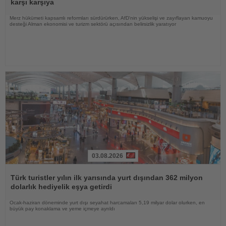
karşı karşıya
Merz hükümeti kapsamlı reformları sürdürürken, AfD'nin yükselişi ve zayıflayan kamuoyu
desteği Alman ekonomisi ve turizm sektörü açısından belirsizlik yaratıyor
03.08.2026
Haberi
Oku
Türk turistler yılın ilk yarısında yurt dışından 362 milyon
dolarlık hediyelik eşya getirdi
Ocak-haziran döneminde yurt dışı seyahat harcamaları 5,19 milyar dolar olurken, en
büyük pay konaklama ve yeme içmeye ayrıldı