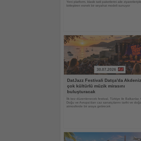
Yeni platform, klasik tatil paketlerini aile ziyaretleriyl
birleştiren esnek bir seyahat modeli sunuyor
30.07.2026
Haberi
DatJazz Festivali Datça'da Akdeniz
Oku
çok kültürlü müzik mirasını
buluşturacak
İlk kez düzenlenecek festival, Türkiye ile Balkanlar,
Doğu ve Avrupa'dan caz sanatçılarını tarihi ve doğa
atmosferde bir araya getirecek