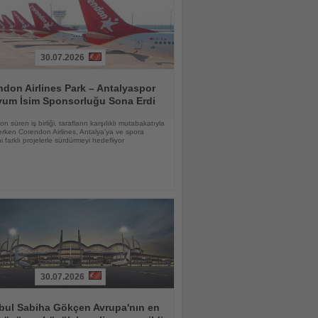
30.07.2026
don Airlines Park – Antalyaspor
yum İsim Sponsorluğu Sona Erdi
n süren iş birliği, tarafların karşılıklı mutabakatıyla
rken Corendon Airlines, Antalya'ya ve spora
i farklı projelerle sürdürmeyi hedefliyor
30.07.2026
bul Sabiha Gökçen Avrupa'nın en