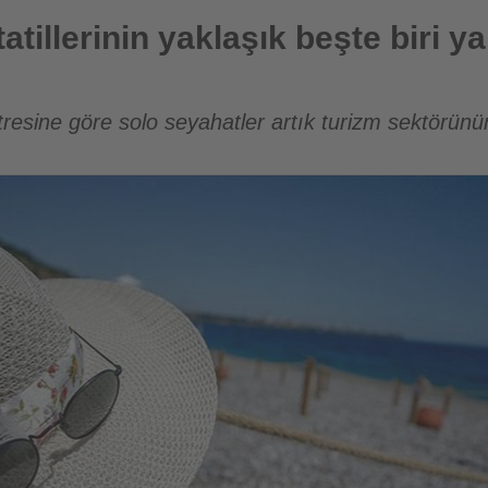
şık beşte biri yalnız gerçekleştirildi
illerinin yaklaşık beşte biri ya
esine göre solo seyahatler artık turizm sektörünü