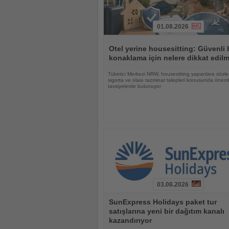
01.08.2026
Haberi
Oku
Otel yerine housesitting: Güvenli 
konaklama için nelere dikkat edilm
Tüketici Merkezi NRW, housesitting yapanlara sözle
sigorta ve olası tazminat talepleri konusunda öneml
tavsiyelerde bulunuyor
03.08.2026
Haberi
SunExpress Holidays paket tur
Oku
satışlarına yeni bir dağıtım kanalı
kazandırıyor