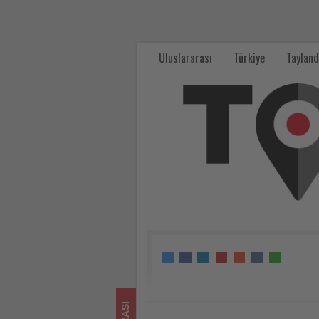
DERTOUR:
Kış
Uluslararası
Türkiye
Tayland
tatillerinin
yaklaşık
beşte
biri
yalnız
gerçekleştirildi
-
Tourexpi,
sizler