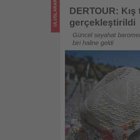
ULUSLARARASI
için
DERTOUR: Kış tatillerinin yakla
DERTOUR: Kış tat
turizmde
gerçekleştirildi
olup
Güncel seyahat barometr
bitenleri
biri haline geldi
takip
ediyor!