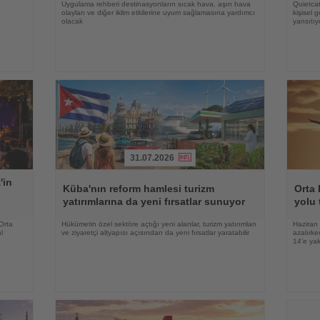
e
Uygulama rehberi destinasyonların sıcak hava, aşırı hava
Quietcat
olayları ve diğer iklim etkilerine uyum sağlamasına yardımcı
kişisel 
olacak
yansıtıy
31.07.2026
Haberi
Haberi
'in
Oku
Oku
Küba'nın reform hamlesi turizm
Orta 
yatırımlarına da yeni fırsatlar sunuyor
yolu 
 Orta
Hükümetin özel sektöre açtığı yeni alanlar, turizm yatırımları
Haziran 
l
ve ziyaretçi altyapısı açısından da yeni fırsatlar yaratabilir
azalırke
14’e yak