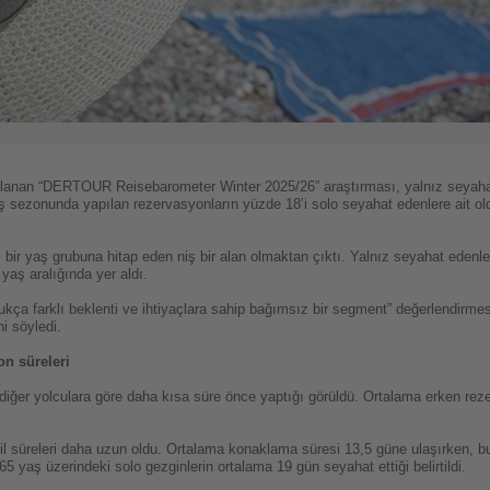
an “DERTOUR Reisebarometer Winter 2025/26” araştırması, yalnız seyahat e
ış sezonunda yapılan rezervasyonların yüzde 18’i solo seyahat edenlere ait o
i bir yaş grubuna hitap eden niş bir alan olmaktan çıktı. Yalnız seyahat edenle
 yaş aralığında yer aldı.
dukça farklı beklenti ve ihtiyaçlara sahip bağımsız bir segment” değerlendirme
ni söyledi.
on süreleri
diğer yolculara göre daha kısa süre önce yaptığı görüldü. Ortalama erken rez
til süreleri daha uzun oldu. Ortalama konaklama süresi 13,5 güne ulaşırken, b
65 yaş üzerindeki solo gezginlerin ortalama 19 gün seyahat ettiği belirtildi.