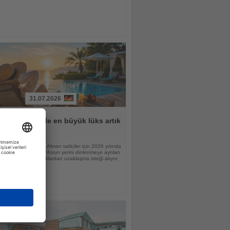
31.07.2026
lar için tatilde en büyük lüks artık
n
raştırmasına göre Alman tatilciler için 2026 yılında
nlamı değişiyor; konforun yerini dinlenmeye ayrılan
 günlük sorumluluklardan uzaklaşma isteği alıyor