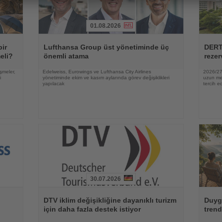
01.08.2026
Haberi
Haberi
Oku
Oku
bir
Lufthansa Group üst yönetiminde üç
DERT
eli?
önemli atama
rezer
şmeler,
Edelweiss, Eurowings ve Lufthansa City Airlines
2026/27 
i
yönetiminde ekim ve kasım aylarında görev değişiklikleri
uzun mes
yapılacak
tercih ed
30.07.2026
Haberi
Haberi
Oku
Oku
DTV iklim değişikliğine dayanıklı turizm
Duygu
için daha fazla destek istiyor
trend