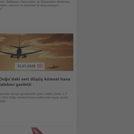
ion, Skillidays, Darecation ve Glowcation dinlenme,
gelişim, macera ve bütünsel iyi oluş arayışını
or
31.07.2026
Doğu’daki sert düşüş küresel hava
talebini geriletti
ayında dünya genelindeki yolcu talebi yüzde 1,7
n Orta Doğu merkezli hava yollarında kayıp yüzde
laştı