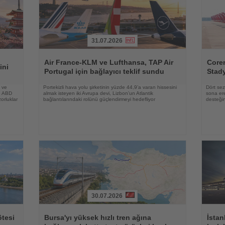
31.07.2026
Haberi
Haberi
Oku
Oku
Air France-KLM ve Lufthansa, TAP Air
Coren
ini
Portugal için bağlayıcı teklif sundu
Stad
a ve
Portekizli hava yolu şirketinin yüzde 44,9’a varan hissesini
Dört sezo
le ABD
almak isteyen iki Avrupa devi, Lizbon’un Atlantik
sona ere
orluklar
bağlantılarındaki rolünü güçlendirmeyi hedefliyor
desteğin
30.07.2026
Haberi
Haberi
Oku
Oku
ötesi
Bursa'yı yüksek hızlı tren ağına
İstan