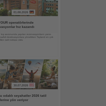
01.08.2026
OUR operatörlerinde
vasyonlar hız kazandı
kış sezonunda yapılan rezervasyonların yarısı
afeli destinasyonlara yönelirken Tayland en çok
ilen tatil noktası oldu
30.07.2026
 odaklı seyahatler 2026 tatil
lerine yön veriyor