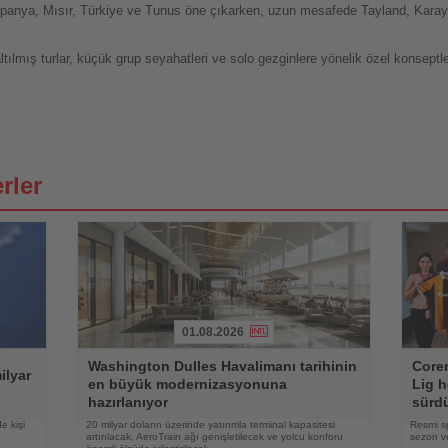
spanya, Mısır, Türkiye ve Tunus öne çıkarken, uzun mesafede Tayland, Karay
lmış turlar, küçük grup seyahatleri ve solo gezginlere yönelik özel konseptlere 
rler
01.08.2026
Haberi
Haberi
Washington Dulles Havalimanı tarihinin
Coren
Oku
Oku
ilyar
en büyük modernizasyonuna
Lig h
hazırlanıyor
sürd
e kişi
20 milyar doların üzerinde yatırımla terminal kapasitesi
Resmi s
artırılacak, AeroTrain ağı genişletilecek ve yolcu konforu
sezon ve