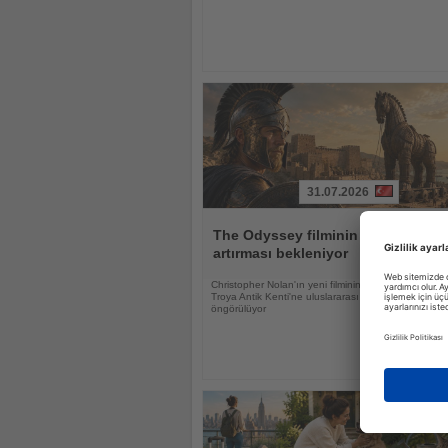
31.07.2026
Haberi
Oku
The Odyssey filminin Troya'ya ilgi
artırması bekleniyor
Christopher Nolan'ın yeni filminin UNESCO Dünya M
Troya Antik Kenti'ne uluslararası ilgiyi güçlendirmesi
öngörülüyor