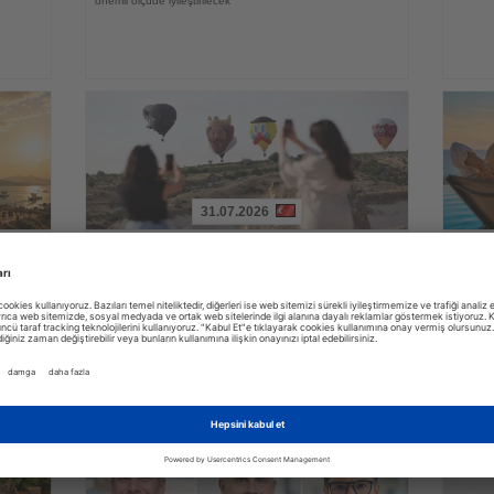
önemli ölçüde iyileştirilecek
31.07.2026
Haberi
Haberi
Oku
Oku
yi
Kapadokya Balon Festivali 30 figürlü
Alman
balonla başladı
zama
irası
Dokuz ülkeden gelen sıcak hava balonları gün doğumunda
YouGov a
peribacaları üzerinde gösteri uçuşu yaptı
lüksün a
zaman ve