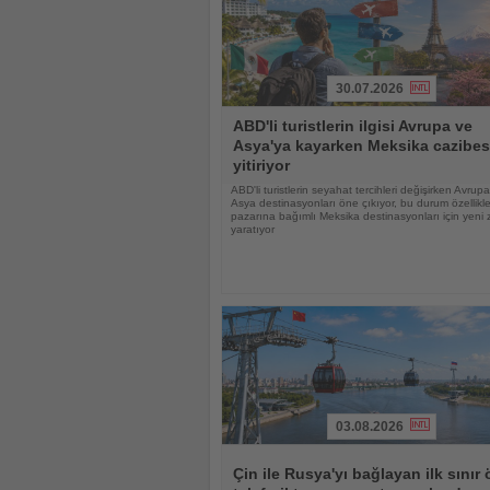
30.07.2026
Haberi
ABD'li turistlerin ilgisi Avrupa ve
Oku
Asya'ya kayarken Meksika cazibes
yitiriyor
ABD'li turistlerin seyahat tercihleri değişirken Avrup
Asya destinasyonları öne çıkıyor, bu durum özellik
pazarına bağımlı Meksika destinasyonları için yeni z
yaratıyor
03.08.2026
Haberi
Oku
Çin ile Rusya'yı bağlayan ilk sınır 