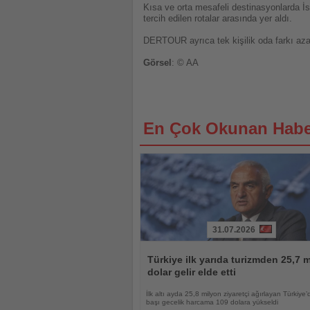
Kısa ve orta mesafeli destinasyonlarda İ
tercih edilen rotalar arasında yer aldı.
DERTOUR ayrıca tek kişilik oda farkı azaltı
Görsel
: © AA
En Çok Okunan Habe
31.07.2026
Haberi
Oku
Türkiye ilk yarıda turizmden 25,7 m
dolar gelir elde etti
İlk altı ayda 25,8 milyon ziyaretçi ağırlayan Türkiye’d
başı gecelik harcama 109 dolara yükseldi