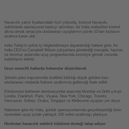
Havacılık yakıtı fiyatlarındaki hızlı yükseliş, küresel havayolu
sektöründe operasyonel baskıyı artırırken, Air India maliyetleri kontrol
altına almak amacıyla uluslararası uçuşlarının yüzde 10’dan fazlasını
azaltma kararı aldı.
India Today’in şirket içi bilgilendirmeye dayandırdığı habere göre, Air
India CEO’su Campbell Wilson çalışanlara gönderdiği mesajda, haziran
ve temmuz aylarında uçuş programlarında kesintiye gitmek zorunda
kaldıklarını belirtti.
Uzun menzilli hatlarda frekanslar düşürülecek
Şirketin planı kapsamında özellikle kârlılığı düşük görülen bazı
uluslararası rotalarda frekans azaltımına gidileceği ifade edildi.
Etkilenmesi beklenen destinasyonlar arasında Mumbai ve Delhi çıkışlı
Londra, Frankfurt, Paris, Viyana, New York, Chicago, Toronto,
Vancouver, Sidney, Osaka, Singapur ve Melbourne uçuşları yer alıyor.
Haberlere göre Air India, günlük operasyonlarında gerçekleştirdiği binin
üzerindeki uçuş içinde yaklaşık 100 seferi azaltmayı planlıyor.
Hindistan havacılık sektörü hükümet desteği talep ediyor