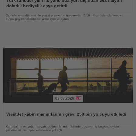
Türk turistler yılın ilk yarısında yurt dışından 362 milyon
dolarlık hediyelik eşya getirdi
Ocak-haziran döneminde yurt dışı seyahat harcamaları 5,19 milyar dolar olurken, en
büyük pay konaklama ve yeme içmeye ayrıldı
03.08.2026
Haberi
Oku
WestJet kabin memurlarının grevi 250 bin yolcuyu etkiledi
Kanada'nın en yoğun seyahat dönemlerinden birinde başlayan iş bırakma eylemi
yüzlerce uçuşun iptal edilmesine yol açtı