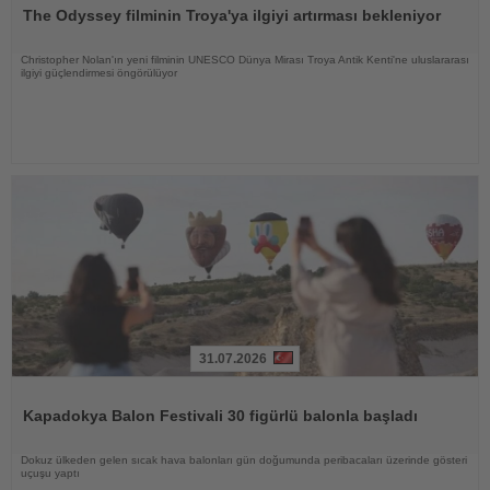
Oku
The Odyssey filminin Troya'ya ilgiyi artırması bekleniyor
Christopher Nolan'ın yeni filminin UNESCO Dünya Mirası Troya Antik Kenti'ne uluslararası
ilgiyi güçlendirmesi öngörülüyor
31.07.2026
Haberi
Oku
Kapadokya Balon Festivali 30 figürlü balonla başladı
Dokuz ülkeden gelen sıcak hava balonları gün doğumunda peribacaları üzerinde gösteri
uçuşu yaptı