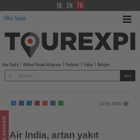
DE
EN
TR
Air
Ülke Seçin
India,
artan
yakıt
maliyetleri
Ana Sayfa
Bülten Almak İstiyorum
Podcast
Video
İletişim
nedeniyle
Ara
uluslararası
uçuşlarının
13.05.2026
yüzde
10’dan
ULUSLARARASI
fazlasını
Air India, artan yakıt
Air India, artan yakıt maliyetleri nedeniyle uluslararası
uçuşlarının yüzde 10’dan fazlasını azaltıy