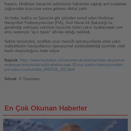
Kararın, Hindistan havacılık sektörünün hükümete yaptığı acil müdahale
çağrısından kısa süre sonra gelmesi dikkat çekti.
Air India, IndiGo ve SpiceJet gibi şirketleri temsil eden Hindistan
Havayolları Federasyonu’nun (FIA), Sivil Havacılık Bakanlığı’na
gönderdiği mektupta sektörün havacılık türbin yakıtı fiyatlarındaki sert
artış nedeniyle “aşırı baskı” altında olduğu belirtildi.
Sektör temsilcileri, özellikle uzun menzilli operasyonlarda artan yakıt
maliyetlerinin havayollarının operasyonel sürdürülebilirliği üzerinde ciddi
baskı oluşturduğunu ifade ediyor.
Kaynak
:
https://www.tourinews.es/resumen-de-prensa/notas-de-prensa-
empresas-turismo/air-india-elimina-mas-10-sus-vuelos-internacionales-
por-crisis-combustible_4492526_102.html
Görsel
: © Tourinews
En Çok Okunan Haberler