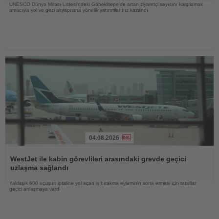
UNESCO Dünya Mirası Listesi'ndeki Göbeklitepe'de artan ziyaretçi sayısını karşılamak
amacıyla yol ve gezi altyapısına yönelik yatırımlar hız kazandı
04.08.2026
Haberi
Oku
WestJet ile kabin görevlileri arasındaki grevde geçici
uzlaşma sağlandı
Yaklaşık 600 uçuşun iptaline yol açan iş bırakma eyleminin sona ermesi için taraflar
geçici anlaşmaya vardı