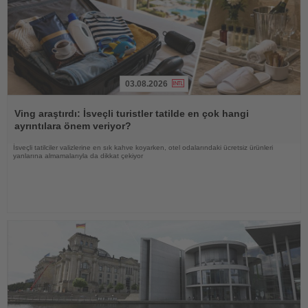
03.08.2026
Haberi
Oku
Ving araştırdı: İsveçli turistler tatilde en çok hangi
ayrıntılara önem veriyor?
İsveçli tatilciler valizlerine en sık kahve koyarken, otel odalarındaki ücretsiz ürünleri
yanlarına almamalarıyla da dikkat çekiyor