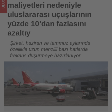
azaltıy
maliyetleri nedeniyle
-
uluslararası uçuşlarının
Tourexpi,
yüzde 10’dan fazlasını
azaltıy
sizler
için
Şirket, haziran ve temmuz aylarında
özellikle uzun menzilli bazı hatlarda
turizmde
frekans düşürmeye hazırlanıyor
olup
bitenleri
takip
ediyor!