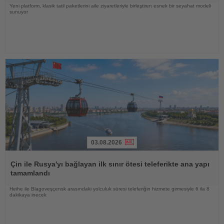
Yeni platform, klasik tatil paketlerini aile ziyaretleriyle birleştiren esnek bir seyahat modeli
sunuyor
03.08.2026
Haberi
Oku
Çin ile Rusya'yı bağlayan ilk sınır ötesi teleferikte ana yapı
tamamlandı
Heihe ile Blagoveşçensk arasındaki yolculuk süresi teleferiğin hizmete girmesiyle 6 ila 8
dakikaya inecek