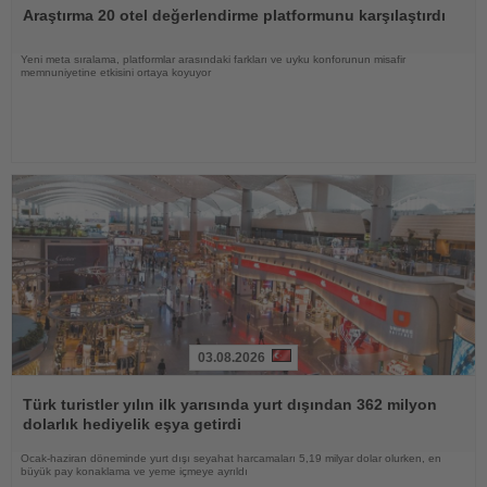
Oku
Araştırma 20 otel değerlendirme platformunu karşılaştırdı
Yeni meta sıralama, platformlar arasındaki farkları ve uyku konforunun misafir
memnuniyetine etkisini ortaya koyuyor
03.08.2026
Haberi
Oku
Türk turistler yılın ilk yarısında yurt dışından 362 milyon
dolarlık hediyelik eşya getirdi
Ocak-haziran döneminde yurt dışı seyahat harcamaları 5,19 milyar dolar olurken, en
büyük pay konaklama ve yeme içmeye ayrıldı