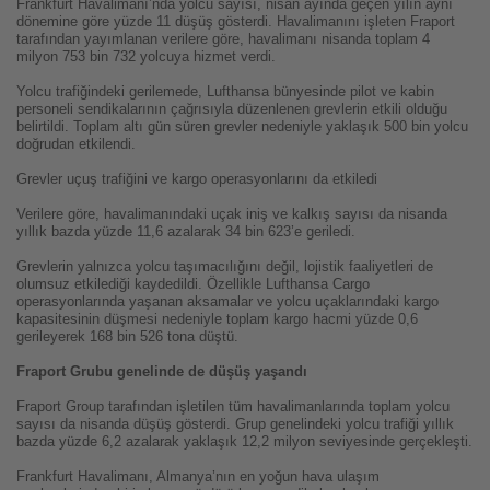
Frankfurt Havalimanı’nda yolcu sayısı, nisan ayında geçen yılın aynı
dönemine göre yüzde 11 düşüş gösterdi. Havalimanını işleten Fraport
tarafından yayımlanan verilere göre, havalimanı nisanda toplam 4
milyon 753 bin 732 yolcuya hizmet verdi.
Yolcu trafiğindeki gerilemede, Lufthansa bünyesinde pilot ve kabin
personeli sendikalarının çağrısıyla düzenlenen grevlerin etkili olduğu
belirtildi. Toplam altı gün süren grevler nedeniyle yaklaşık 500 bin yolcu
doğrudan etkilendi.
Grevler uçuş trafiğini ve kargo operasyonlarını da etkiledi
Verilere göre, havalimanındaki uçak iniş ve kalkış sayısı da nisanda
yıllık bazda yüzde 11,6 azalarak 34 bin 623’e geriledi.
Grevlerin yalnızca yolcu taşımacılığını değil, lojistik faaliyetleri de
olumsuz etkilediği kaydedildi. Özellikle Lufthansa Cargo
operasyonlarında yaşanan aksamalar ve yolcu uçaklarındaki kargo
kapasitesinin düşmesi nedeniyle toplam kargo hacmi yüzde 0,6
gerileyerek 168 bin 526 tona düştü.
Fraport Grubu genelinde de düşüş yaşandı
Fraport Group tarafından işletilen tüm havalimanlarında toplam yolcu
sayısı da nisanda düşüş gösterdi. Grup genelindeki yolcu trafiği yıllık
bazda yüzde 6,2 azalarak yaklaşık 12,2 milyon seviyesinde gerçekleşti.
Frankfurt Havalimanı, Almanya’nın en yoğun hava ulaşım