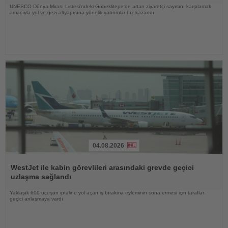
UNESCO Dünya Mirası Listesi'ndeki Göbeklitepe'de artan ziyaretçi sayısını karşılamak
amacıyla yol ve gezi altyapısına yönelik yatırımlar hız kazandı
04.08.2026
Haberi
Oku
WestJet ile kabin görevlileri arasındaki grevde geçici
uzlaşma sağlandı
Yaklaşık 600 uçuşun iptaline yol açan iş bırakma eyleminin sona ermesi için taraflar
geçici anlaşmaya vardı