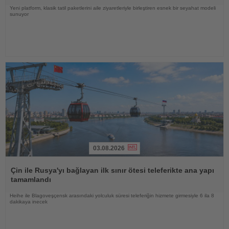
Yeni platform, klasik tatil paketlerini aile ziyaretleriyle birleştiren esnek bir seyahat modeli
sunuyor
03.08.2026
Haberi
Oku
Çin ile Rusya'yı bağlayan ilk sınır ötesi teleferikte ana yapı
tamamlandı
Heihe ile Blagoveşçensk arasındaki yolculuk süresi teleferiğin hizmete girmesiyle 6 ila 8
dakikaya inecek