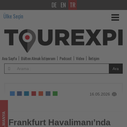
DE
EN
TR
Frankfurt
Ülke Seçin
Havalimanı’nda
yolcu
sayısı
nisanda
Ana Sayfa
Bülten Almak İstiyorum
Podcast
Video
İletişim
yüzde
Ara
11
geriledi
16.05.2026
-
Tourexpi,
ALMANYA
sizler
Frankfurt Havalimanı’nda
Frankfurt Havalimanı’nda yolcu sayısı nisanda yüzde 11
geriledi