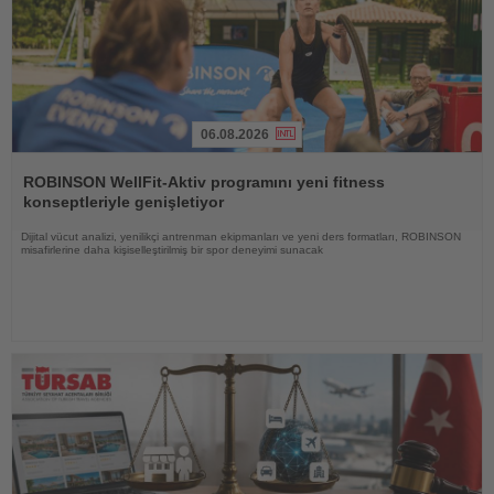
06.08.2026
Haberi
Oku
ROBINSON WellFit-Aktiv programını yeni fitness
konseptleriyle genişletiyor
Dijital vücut analizi, yenilikçi antrenman ekipmanları ve yeni ders formatları, ROBINSON
misafirlerine daha kişiselleştirilmiş bir spor deneyimi sunacak