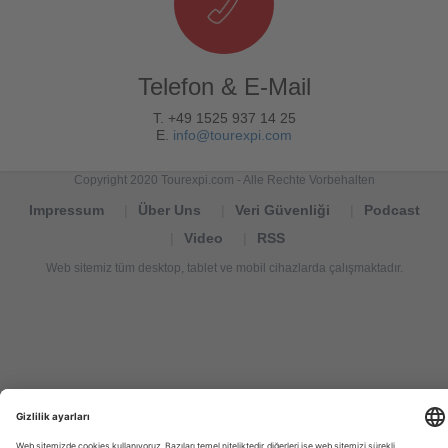
Telefon & E-Mail
T. +49 1525 937 14 25
E.
info@tourexpi.com
Copyright 2020 Tourexpi.com - Alle Rechte Vorbehalten
Impressum
Über Uns
Veri Güvenliği
Podcast
Video
RSS
Web sitemiz tüm desktop, tablet ve mobil cihazlarda çalışmaktadır.
Tourexpi,
turizm
haberleri,
Reisebüros,
tourism
news,
noticias
de
turismo,