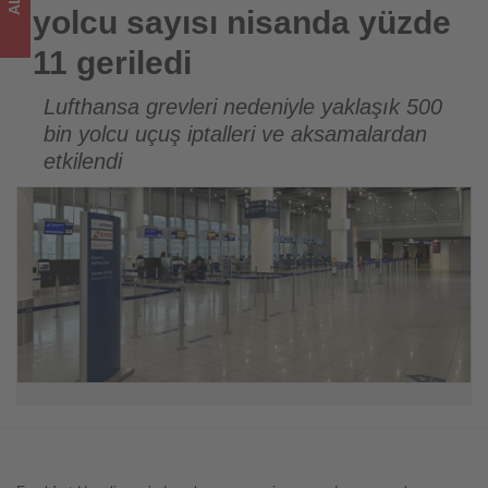
için
yolcu sayısı nisanda yüzde
turizmde
11 geriledi
olup
Lufthansa grevleri nedeniyle yaklaşık 500
bin yolcu uçuş iptalleri ve aksamalardan
bitenleri
etkilendi
takip
ediyor!