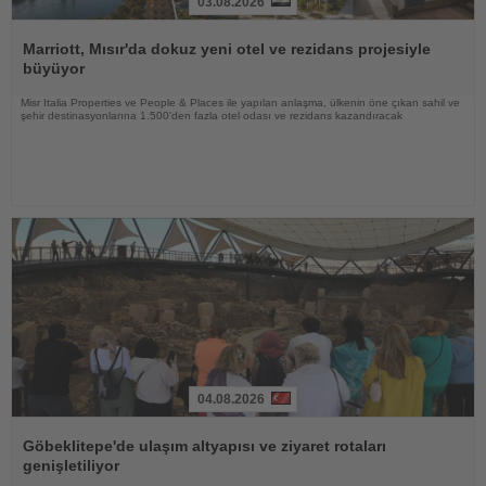
03.08.2026
Haberi
Oku
Marriott, Mısır'da dokuz yeni otel ve rezidans projesiyle
büyüyor
Misr Italia Properties ve People & Places ile yapılan anlaşma, ülkenin öne çıkan sahil ve
şehir destinasyonlarına 1.500'den fazla otel odası ve rezidans kazandıracak
04.08.2026
Haberi
Oku
Göbeklitepe'de ulaşım altyapısı ve ziyaret rotaları
genişletiliyor