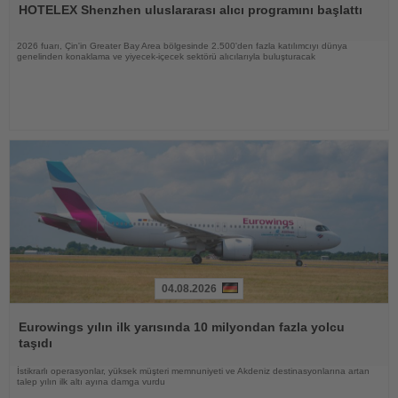
HOTELEX Shenzhen uluslararası alıcı programını başlattı
2026 fuarı, Çin'in Greater Bay Area bölgesinde 2.500'den fazla katılımcıyı dünya
genelinden konaklama ve yiyecek-içecek sektörü alıcılarıyla buluşturacak
04.08.2026
Haberi
Oku
Eurowings yılın ilk yarısında 10 milyondan fazla yolcu
taşıdı
İstikrarlı operasyonlar, yüksek müşteri memnuniyeti ve Akdeniz destinasyonlarına artan
talep yılın ilk altı ayına damga vurdu