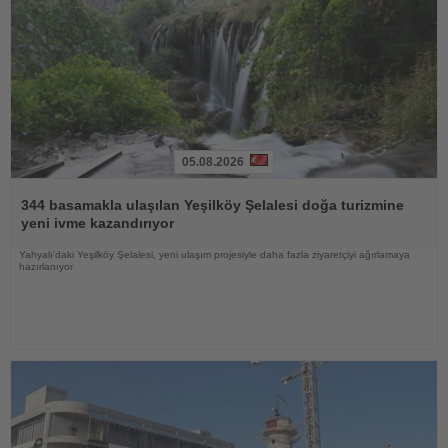
05.08.2026
Haberi
Oku
344 basamakla ulaşılan Yeşilköy Şelalesi doğa turizmine
yeni ivme kazandırıyor
Yahyalı'daki Yeşilköy Şelalesi, yeni ulaşım projesiyle daha fazla ziyaretçiyi ağırlamaya
hazırlanıyor