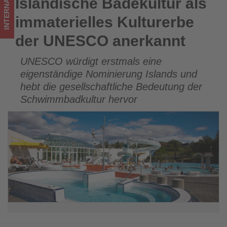
INTERNATIONAL
Isländische Badekultur als
Isländische Badekultur als immaterielles Kulturerbe der
im
UNESCO anerkannt
immaterielles Kulturerbe
Tourismus
der UNESCO anerkannt
los
UNESCO würdigt erstmals eine
ist!
eigenständige Nominierung Islands und
hebt die gesellschaftliche Bedeutung der
Schwimmbadkultur hervor