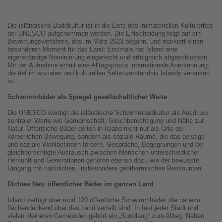
Die isländische Badekultur ist in die Liste des immateriellen Kulturerbes
der UNESCO aufgenommen worden. Die Entscheidung folgt auf ein
Bewertungsverfahren, das im März 2023 begann, und markiert einen
besonderen Moment für das Land: Erstmals hat Island eine
eigenständige Nominierung eingereicht und erfolgreich abgeschlossen.
Mit der Aufnahme erhält eine Alltagspraxis internationale Anerkennung,
die tief im sozialen und kulturellen Selbstverständnis Islands verankert
ist.
Schwimmbäder als Spiegel gesellschaftlicher Werte
Die UNESCO würdigt die isländische Schwimmbadkultur als Ausdruck
zentraler Werte wie Gemeinschaft, Gleichberechtigung und Nähe zur
Natur. Öffentliche Bäder gelten in Island nicht nur als Orte der
körperlichen Bewegung, sondern als soziale Räume, die das geistige
und soziale Wohlbefinden fördern. Gespräche, Begegnungen und der
gleichberechtigte Austausch zwischen Menschen unterschiedlicher
Herkunft und Generationen gehören ebenso dazu wie der bewusste
Umgang mit natürlichen, insbesondere geothermischen Ressourcen.
Dichtes Netz öffentlicher Bäder im ganzen Land
Island verfügt über rund 120 öffentliche Schwimmbäder, die nahezu
flächendeckend über das Land verteilt sind. In fast jeder Stadt und
vielen kleineren Gemeinden gehört ein „Sundlaug“ zum Alltag. Neben