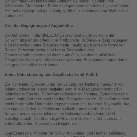
Schwimmbecken bieten viele Anlagen Kaltbäder, Saunen und
Whirlpools. Die meisten Bäder sind geothermisch beheizt, unter freiem
Himmel angelegt und ganzjährig geöffnet, unabhängig von Wetter und
Jahreszeit.
Orte der Begegnung auf Augenhöhe
Die Aufnahme in die UNESCO-Liste unterstreicht die Rolle der
Schwimmbäder als öffentliche Treffpunkte. In Badekleidung begegnen
sich Menschen ohne Statussymbole, häufig auch jenseits formeller
Rollen. Schwimmbäder sind fester Bestandteil des
Gemeinschaftslebens und dienen als Orte, an denen alltägliche
Gespräche ebenso stattfinden wie spontane Begegnungen quer durch
alle gesellschaftlichen Ebenen.
Breite Unterstützung aus Gesellschaft und Politik
Die Nominierung wurde unter der Leitung des Nationalmuseums von
Island vorbereitet, zuvor begleitet vom Árni Magnússon-Institut für
Isländische Studien. Schwimmbadbesucher, Vereine, Gemeinden und
kommunale Vertreter brachten ihre Perspektiven ein. Zehn Gemeinden
reichten formelle Unterstützungsschreiben ein, darunter Reykjavík, das
ein eigenes Video zur Schwimmbadkultur produzierte. Auch
Schwimmvereine, der isländische Schwimmverband und UMFÍ
beteiligten sich. Der ehemalige Präsident Guðni Th. Jóhannesson
unterstützte den Prozess von Beginn an.
Logi Einarsson, Minister für Kultur, Innovation und Hochschulbildung,