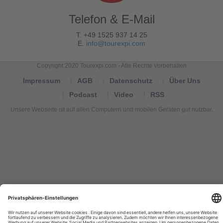
Telefon & E-Mail
T. +49 1525 937 14 25
E.
info@tourexpi.com
Copyright 2020 Tourexpi.com - Alle Rechte Vorbehalten
Impressum
AGB
Datenschutz
Über Uns
Podcast
Video
RSS
Unsere Webseite ist auf allen Computern und mobilen Geräten gut nutzbar.
Tourexpi,
turizm
haberleri,
Reisebüros,
tourism
news,
noticias
de
turismo,
Tourismus
Nachrichten,