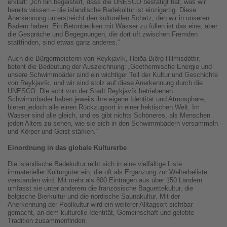
erklärt: „Ich bin begeistert, dass die UNESCO bestätigt hat, was wir
bereits wissen – die isländische Badekultur ist einzigartig. Diese
Anerkennung unterstreicht den kulturellen Schatz, den wir in unseren
Bädern haben. Ein Betonbecken mit Wasser zu füllen ist das eine, aber
die Gespräche und Begegnungen, die dort oft zwischen Fremden
stattfinden, sind etwas ganz anderes.“
Auch die Bürgermeisterin von Reykjavík, Heiða Björg Hilmisdóttir,
betont die Bedeutung der Auszeichnung: „Geothermische Energie und
unsere Schwimmbäder sind ein wichtiger Teil der Kultur und Geschichte
von Reykjavík, und wir sind stolz auf diese Anerkennung durch die
UNESCO. Die acht von der Stadt Reykjavík betriebenen
Schwimmbäder haben jeweils ihre eigene Identität und Atmosphäre,
bieten jedoch alle einen Rückzugsort in einer hektischen Welt. Im
Wasser sind alle gleich, und es gibt nichts Schöneres, als Menschen
jeden Alters zu sehen, wie sie sich in den Schwimmbädern versammeln
und Körper und Geist stärken.“
Einordnung in das globale Kulturerbe
Die isländische Badekultur reiht sich in eine vielfältige Liste
immaterieller Kulturgüter ein, die oft als Ergänzung zur Welterbeliste
verstanden wird. Mit mehr als 800 Einträgen aus über 150 Ländern
umfasst sie unter anderem die französische Baguettekultur, die
belgische Bierkultur und die nordische Saunakultur. Mit der
Anerkennung der Poolkultur wird ein weiterer Alltagsort sichtbar
gemacht, an dem kulturelle Identität, Gemeinschaft und gelebte
Tradition zusammenfinden.