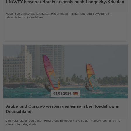
LNGVTY bewertet Hotels erstmals nach Longevity-Kriterien
die
Nachrichten
Neuer Score misst Schlafqualität, Regeneration, Ernährung und Bewegung im
tatsächlichen Gästeerlebnis
04.08.2026
Lesen
Sie
Aruba und Curaçao werben gemeinsam bei Roadshow in
die
Deutschland
Nachrichten
Vier Veranstaltungen bieten Reiseprofis Einblicke in die beiden Karibikinseln und ihre
touristischen Angebote