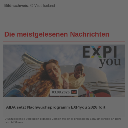
Bildnachweis
: © Visit Iceland
Die meistgelesenen Nachrichten
03.08.2026
Lesen
Sie
AIDA setzt Nachwuchsprogramm EXPIyou 2026 fort
die
Nachrichten
Auszubildende verbinden digitales Lernen mit einer dreitägigen Schulungsreise an Bord
von AIDAluna