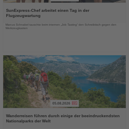
Lesen
Sie
SunExpress-Chef arbeitet einen Tag in der
die
Flugzeugwartung
Nachrichten
Marcus Schnabel tauschte beim internen „Job Tasting“ den Schreibtisch gegen den
Werkzeugkasten
05.08.2026
Lesen
Sie
Wanderreisen führen durch einige der beeindruckendsten
die
Nationalparks der Welt
Nachrichten