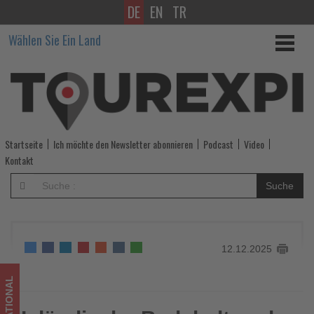
DE
EN
TR
Isländische
Wählen Sie Ein Land
Badekultur
als
immaterielles
Kulturerbe
Startseite
Ich möchte den Newsletter abonnieren
Podcast
Video
der
Kontakt
UNESCO
Suche
anerkannt
-
12.12.2025
Wissen,
was