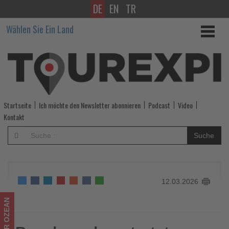
DE
EN
TR
Beachcomber
Wählen Sie Ein Land
startet
neues
PEP-
Special
Startseite
Ich möchte den Newsletter abonnieren
Podcast
Video
im
Kontakt
Shandrani
Suche
Beachcomber
Resort
12.03.2026
&
Spa