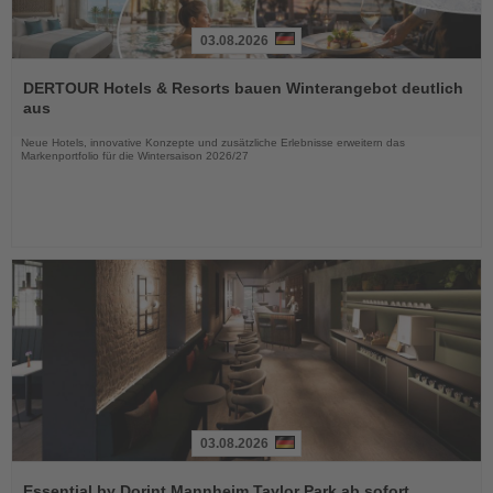
03.08.2026
Lesen
Sie
DERTOUR Hotels & Resorts bauen Winterangebot deutlich
die
aus
Nachrichten
Neue Hotels, innovative Konzepte und zusätzliche Erlebnisse erweitern das
Markenportfolio für die Wintersaison 2026/27
03.08.2026
Lesen
Sie
Essential by Dorint Mannheim Taylor Park ab sofort