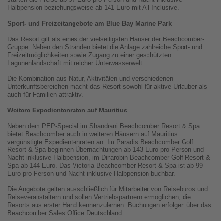
Halbpension beziehungsweise ab 141 Euro mit All Inclusive.
Sport- und Freizeitangebote am Blue Bay Marine Park
Das Resort gilt als eines der vielseitigsten Häuser der Beachcomber-
Gruppe. Neben den Stränden bietet die Anlage zahlreiche Sport- und
Freizeitmöglichkeiten sowie Zugang zu einer geschützten
Lagunenlandschaft mit reicher Unterwasserwelt.
Die Kombination aus Natur, Aktivitäten und verschiedenen
Unterkunftsbereichen macht das Resort sowohl für aktive Urlauber als
auch für Familien attraktiv.
Weitere Expedientenraten auf Mauritius
Neben dem PEP-Special im Shandrani Beachcomber Resort & Spa
bietet Beachcomber auch in weiteren Häusern auf Mauritius
vergünstigte Expedientenraten an. Im Paradis Beachcomber Golf
Resort & Spa beginnen Übernachtungen ab 143 Euro pro Person und
Nacht inklusive Halbpension, im Dinarobin Beachcomber Golf Resort &
Spa ab 144 Euro. Das Victoria Beachcomber Resort & Spa ist ab 99
Euro pro Person und Nacht inklusive Halbpension buchbar.
Die Angebote gelten ausschließlich für Mitarbeiter von Reisebüros und
Reiseveranstaltern und sollen Vertriebspartnern ermöglichen, die
Resorts aus erster Hand kennenzulernen. Buchungen erfolgen über das
Beachcomber Sales Office Deutschland.