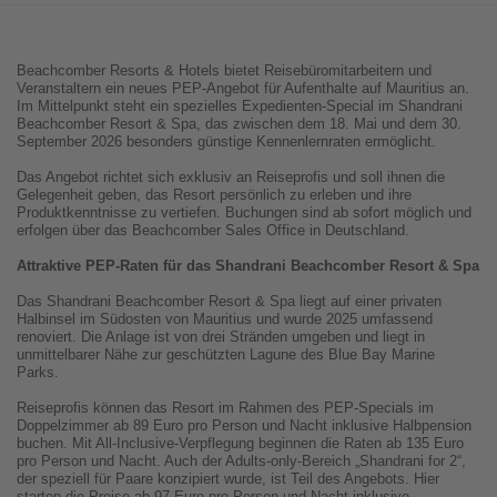
Beachcomber Resorts & Hotels bietet Reisebüromitarbeitern und
Veranstaltern ein neues PEP-Angebot für Aufenthalte auf Mauritius an.
Im Mittelpunkt steht ein spezielles Expedienten-Special im Shandrani
Beachcomber Resort & Spa, das zwischen dem 18. Mai und dem 30.
September 2026 besonders günstige Kennenlernraten ermöglicht.
Das Angebot richtet sich exklusiv an Reiseprofis und soll ihnen die
Gelegenheit geben, das Resort persönlich zu erleben und ihre
Produktkenntnisse zu vertiefen. Buchungen sind ab sofort möglich und
erfolgen über das Beachcomber Sales Office in Deutschland.
Attraktive PEP-Raten für das Shandrani Beachcomber Resort & Spa
Das Shandrani Beachcomber Resort & Spa liegt auf einer privaten
Halbinsel im Südosten von Mauritius und wurde 2025 umfassend
renoviert. Die Anlage ist von drei Stränden umgeben und liegt in
unmittelbarer Nähe zur geschützten Lagune des Blue Bay Marine
Parks.
Reiseprofis können das Resort im Rahmen des PEP-Specials im
Doppelzimmer ab 89 Euro pro Person und Nacht inklusive Halbpension
buchen. Mit All-Inclusive-Verpflegung beginnen die Raten ab 135 Euro
pro Person und Nacht. Auch der Adults-only-Bereich „Shandrani for 2“,
der speziell für Paare konzipiert wurde, ist Teil des Angebots. Hier
starten die Preise ab 97 Euro pro Person und Nacht inklusive