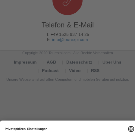
Telefon & E-Mail
T. +49 1525 937 14 25
E.
info@tourexpi.com
Copyright 2020 Tourexpi.com - Alle Rechte Vorbehalten
Impressum
AGB
Datenschutz
Über Uns
Podcast
Video
RSS
Unsere Webseite ist auf allen Computern und mobilen Geräten gut nutzbar.
Tourexpi,
turizm
haberleri,
Reisebüros,
tourism
news,
noticias
de
turismo,