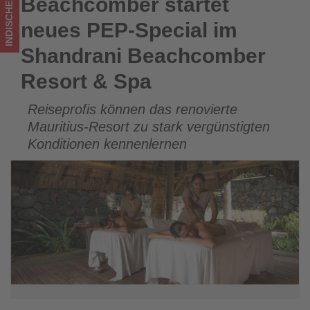
INDISCHER OZEAN
Beachcomber startet
Beachcomber startet neues PEP-Special im Shandrani
-
Beachcomber Resort & Spa
neues PEP-Special im
Wissen,
Shandrani Beachcomber
was
Resort & Spa
im
Reiseprofis können das renovierte
Tourismus
Mauritius-Resort zu stark vergünstigten
los
Konditionen kennenlernen
ist!