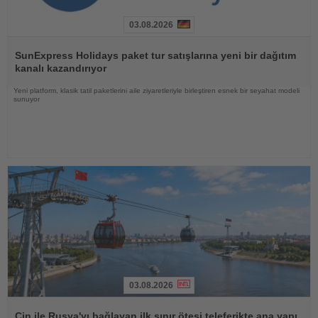
03.08.2026
Haberi
Oku
SunExpress Holidays paket tur satışlarına yeni bir dağıtım
kanalı kazandırıyor
Yeni platform, klasik tatil paketlerini aile ziyaretleriyle birleştiren esnek bir seyahat modeli
sunuyor
03.08.2026
Haberi
Oku
Çin ile Rusya'yı bağlayan ilk sınır ötesi teleferikte ana yapı