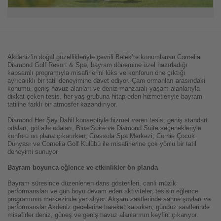
Akdeniz’in doğal güzellikleriyle çevrili Belek’te konumlanan Cornelia
Diamond Golf Resort & Spa, bayram dönemine özel hazırladığı
kapsamlı programıyla misafirlerini lüks ve konforun öne çıktığı
ayrıcalıklı bir tatil deneyimine davet ediyor. Çam ormanları arasındaki
konumu, geniş havuz alanları ve deniz manzaralı yaşam alanlarıyla
dikkat çeken tesis, her yaş grubuna hitap eden hizmetleriyle bayram
tatiline farklı bir atmosfer kazandırıyor.
Diamond Her Şey Dahil konseptiyle hizmet veren tesis; geniş standart
odaları, göl aile odaları, Blue Suite ve Diamond Suite seçenekleriyle
konforu ön plana çıkarırken, Crassula Spa Merkezi, Cornie Çocuk
Dünyası ve Cornelia Golf Kulübü ile misafirlerine çok yönlü bir tatil
deneyimi sunuyor.
Bayram boyunca eğlence ve etkinlikler ön planda
Bayram süresince düzenlenen dans gösterileri, canlı müzik
performansları ve gün boyu devam eden aktiviteler, tesisin eğlence
programının merkezinde yer alıyor. Akşam saatlerinde sahne şovları ve
performanslar Akdeniz gecelerine hareket katarken, gündüz saatlerinde
misafirler deniz, güneş ve geniş havuz alanlarının keyfini çıkarıyor.