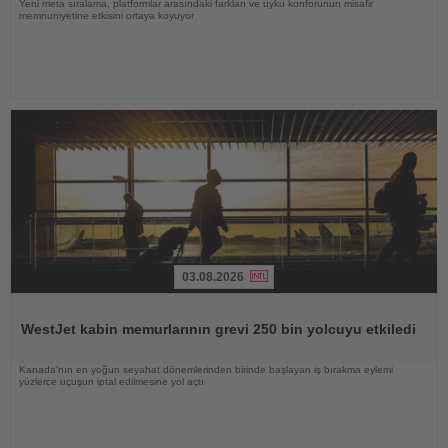
Yeni meta sıralama, platformlar arasındaki farkları ve uyku konforunun misafir
memnuniyetine etkisini ortaya koyuyor
03.08.2026
Haberi
Oku
WestJet kabin memurlarının grevi 250 bin yolcuyu etkiledi
Kanada'nın en yoğun seyahat dönemlerinden birinde başlayan iş bırakma eylemi
yüzlerce uçuşun iptal edilmesine yol açtı