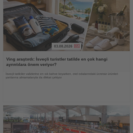
03.08.2026
Haberi
Oku
Ving araştırdı: İsveçli turistler tatilde en çok hangi
ayrıntılara önem veriyor?
İsveçli tatilciler valizlerine en sık kahve koyarken, otel odalarındaki ücretsiz ürünleri
yanlarına almamalarıyla da dikkat çekiyor