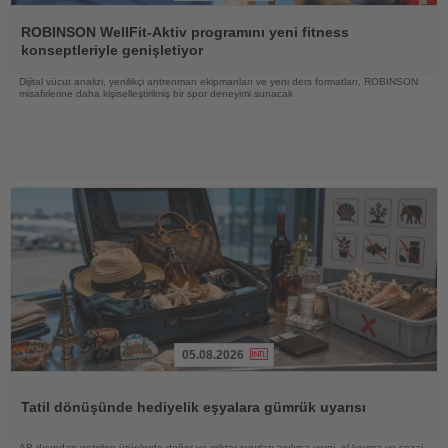
Haberi
Oku
ROBINSON WellFit-Aktiv programını yeni fitness
konseptleriyle genişletiyor
Dijital vücut analizi, yenilikçi antrenman ekipmanları ve yeni ders formatları, ROBINSON
misafirlerine daha kişiselleştirilmiş bir spor deneyimi sunacak
05.08.2026
Haberi
Oku
Tatil dönüşünde hediyelik eşyalara gümrük uyarısı
AB dışından getirilen ürünlerde değer ve miktar sınırları aşılırsa vergi, el koyma ve cezai