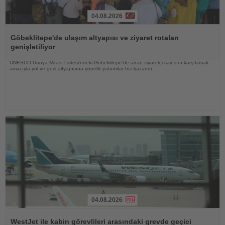
04.08.2026
Haberi
Oku
Göbeklitepe'de ulaşım altyapısı ve ziyaret rotaları
genişletiliyor
UNESCO Dünya Mirası Listesi'ndeki Göbeklitepe'de artan ziyaretçi sayısını karşılamak
amacıyla yol ve gezi altyapısına yönelik yatırımlar hız kazandı
04.08.2026
Haberi
Oku
WestJet ile kabin görevlileri arasındaki grevde geçici