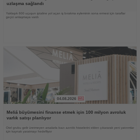
uzlaşma sağlandı
Yaklaşık 600 uçuşun iptaline yol açan iş bırakma eyleminin sona ermesi için taraflar
geçici anlaşmaya vardı
04.08.2026
Haberi
Oku
Meliá büyümesini finanse etmek için 100 milyon avroluk
varlık satışı planlıyor
Otel grubu gelir üretmeyen arsalarla bazı azınlık hisselerini elden çıkararak yeni yatırımlar
için kaynak yaratmayı hedefliyor