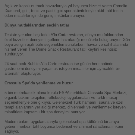
Açık ve kapalı ısıtmalı havuzlarıyla yıl boyunca hizmet veren Cornelia
Diamond, golf, tenis ve padel gibi spor aktiviteleriyle aktif tatil tercih
eden misafirler için de geniş imkânlar sunuyor.
Dünya mutfaklarından seçkin tatlar
Tesiste yer alan beş farklı A’la Carte restoran, dünya mutfaklarından
özel lezzetleri deneyimli şeflerin hazırladığı menülerle buluşturuyor. Gün
boyu zengin açık büfe seçenekleri sunulurken, havuz ve sahil alanında
hizmet veren The Dome Snack Restaurant tatil keyfini kesintisiz
sürdürüyor.
24 saat açık Bubble A’la Carte restoran ise günün her saatinde
gastronomi deneyimi yaşamak isteyen misafirler için ayrıcalıklı bir
alternatif oluşturuyor.
Crassula Spa’da yenilenme ve huzur
5 bin metrekarelik alana kurulu ESPA sertifikalı Crassula Spa Merkezi,
organik bakım terapileri, refleksoloji uygulamaları ve farklı masaj
seçenekleriyle öne çıkıyor. Geleneksel Türk hamamı, sauna ve özel
terapi alanlarının yer aldığı merkez, dinlenmek ve yenilenmek isteyen
misafirlere kapsamlı bir spa deneyimi sunuyor.
Modern bakım uygulamalarıyla geleneksel spa kültürünü bir araya
getiren merkez, tatil boyunca bedensel ve zihinsel rahatlama imkânı
sağlıyor.