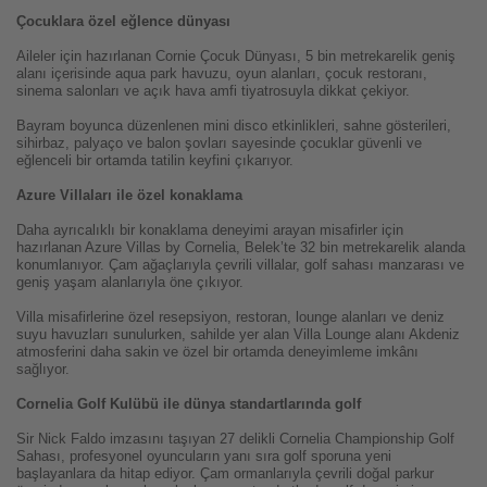
Çocuklara özel eğlence dünyası
Aileler için hazırlanan Cornie Çocuk Dünyası, 5 bin metrekarelik geniş
alanı içerisinde aqua park havuzu, oyun alanları, çocuk restoranı,
sinema salonları ve açık hava amfi tiyatrosuyla dikkat çekiyor.
Bayram boyunca düzenlenen mini disco etkinlikleri, sahne gösterileri,
sihirbaz, palyaço ve balon şovları sayesinde çocuklar güvenli ve
eğlenceli bir ortamda tatilin keyfini çıkarıyor.
Azure Villaları ile özel konaklama
Daha ayrıcalıklı bir konaklama deneyimi arayan misafirler için
hazırlanan Azure Villas by Cornelia, Belek’te 32 bin metrekarelik alanda
konumlanıyor. Çam ağaçlarıyla çevrili villalar, golf sahası manzarası ve
geniş yaşam alanlarıyla öne çıkıyor.
Villa misafirlerine özel resepsiyon, restoran, lounge alanları ve deniz
suyu havuzları sunulurken, sahilde yer alan Villa Lounge alanı Akdeniz
atmosferini daha sakin ve özel bir ortamda deneyimleme imkânı
sağlıyor.
Cornelia Golf Kulübü ile dünya standartlarında golf
Sir Nick Faldo imzasını taşıyan 27 delikli Cornelia Championship Golf
Sahası, profesyonel oyuncuların yanı sıra golf sporuna yeni
başlayanlara da hitap ediyor. Çam ormanlarıyla çevrili doğal parkur