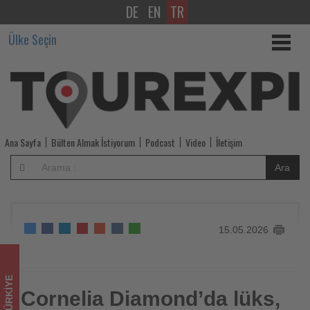
DE
EN
TR
Cornelia
Ülke Seçin
Diamond’da
lüks,
eğlence
ve
Ana Sayfa
Bülten Almak İstiyorum
Podcast
Video
İletişim
konforu
Ara
buluşturan
ayrıcalıklı
15.05.2026
bayram
tatili
TÜRKIYE
-
Cornelia Diamond’da lüks,
Cornelia Diamond’da lüks, eğlence ve konforu buluşturan
ayrıcalıklı bayram tatili