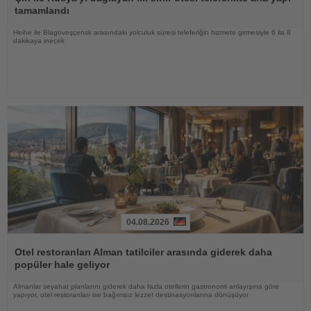
tamamlandı
Heihe ile Blagoveşçensk arasındaki yolculuk süresi teleferiğin hizmete girmesiyle 6 ila 8
dakikaya inecek
04.08.2026
Haberi
Oku
Otel restoranları Alman tatilciler arasında giderek daha
popüler hale geliyor
Almanlar seyahat planlarını giderek daha fazla otellerin gastronomi anlayışına göre
yapıyor, otel restoranları ise bağımsız lezzet destinasyonlarına dönüşüyor