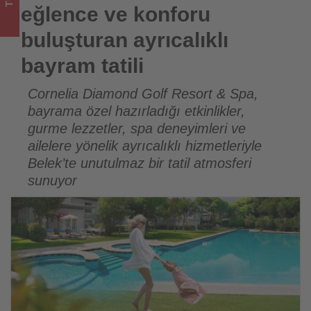
Tourexpi,
eğlence ve konforu
sizler
buluşturan ayrıcalıklı
için
bayram tatili
turizmde
Cornelia Diamond Golf Resort & Spa,
bayrama özel hazırladığı etkinlikler,
olup
gurme lezzetler, spa deneyimleri ve
bitenleri
ailelere yönelik ayrıcalıklı hizmetleriyle
Belek’te unutulmaz bir tatil atmosferi
takip
sunuyor
ediyor!