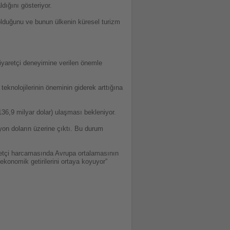
ldığını gösteriyor.
 olduğunu ve bunun ülkenin küresel turizm
ziyaretçi deneyimine verilen önemle
teknolojilerinin öneminin giderek arttığına
136,9 milyar dolar) ulaşması bekleniyor.
lyon doların üzerine çıktı. Bu durum
aretçi harcamasında Avrupa ortalamasının
ekonomik getirilerini ortaya koyuyor”