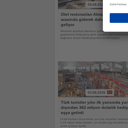
04.08.2026
Haberi
Otel restoranları Alman tatilciler
Oku
arasında giderek daha popüler hal
geliyor
Almanlar seyahat planlarını giderek daha fazla otell
gastronomi anlayışına göre yapıyor, otel restoranlar
bağımsız lezzet destinasyonlarına dönüşüyor
03.08.2026
Haberi
Türk turistler yılın ilk yarısında yur
Oku
dışından 362 milyon dolarlık hediy
eşya getirdi
Ocak-haziran döneminde yurt dışı seyahat harcama
5,19 milyar dolar olurken, en büyük pay konaklama
yeme içmeye ayrıldı