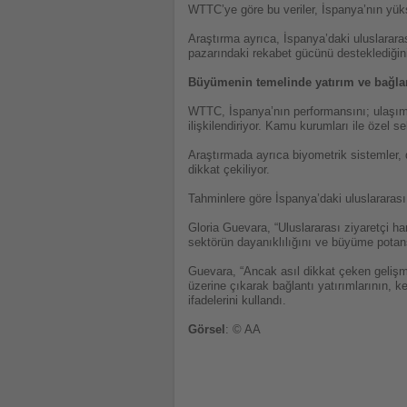
WTTC’ye göre bu veriler, İspanya’nın yüksek
Araştırma ayrıca, İspanya’daki uluslarara
pazarındaki rekabet gücünü desteklediğin
Büyümenin temelinde yatırım ve bağla
WTTC, İspanya’nın performansını; ulaşım a
ilişkilendiriyor. Kamu kurumları ile özel s
Araştırmada ayrıca biyometrik sistemler, di
dikkat çekiliyor.
Tahminlere göre İspanya’daki uluslararası
Gloria Guevara, “Uluslararası ziyaretçi h
sektörün dayanıklılığını ve büyüme potansi
Guevara, “Ancak asıl dikkat çeken gelişm
üzerine çıkarak bağlantı yatırımlarının, k
ifadelerini kullandı.
Görsel
: © AA