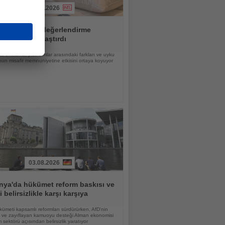
04.08.2026
ırma 20 otel değerlendirme
ormunu karşılaştırdı
a sıralama, platformlar arasındaki farkları ve uyku
un misafir memnuniyetine etkisini ortaya koyuyor
03.08.2026
nya'da hükümet reform baskısı ve
i belirsizlikle karşı karşıya
ümeti kapsamlı reformları sürdürürken, AfD'nin
şi ve zayıflayan kamuoyu desteği Alman ekonomisi
m sektörü açısından belirsizlik yaratıyor