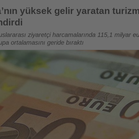
ir yaratan turizm pazarındaki liderliğini güçlendirdi
’nın yüksek gelir yaratan turiz
ndirdi
uslararası ziyaretçi harcamalarında 115,1 milyar eu
pa ortalamasını geride bıraktı