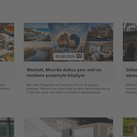
03.08.2026
Haberi
Haberi
Oku
Oku
Marriott, Mısır'da dokuz yeni otel ve
Göbek
rezidans projesiyle büyüyor
ziyar
 göre
Misr Italia Properties ve People & Places ile yapılan
UNESCO 
rinde en
anlaşma, ülkenin öne çıkan sahil ve şehir destinasyonlarına
ziyaretç
1.500'den fazla otel odası ve rezidans kazandıracak
altyapıs