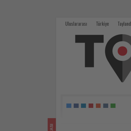
İspanya,
Avrupa’nın
Uluslararası
Türkiye
Tayland
yüksek
gelir
yaratan
turizm
pazarındaki
liderliğini
güçlendirdi
-
Tourexpi,