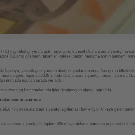
) yayımladığı yeni araştırmaya göre, küresel uluslararası ziyaretçi harcamal
e yüzde 3,2 artış gösteren rakamlar, küresel turizm harcamalarının pandemi önce
de İspanya, yüksek gelir yaratan destinasyonlar arasında öne çıkan ülkelerde
ırması’na göre, İspanya 2025 yılında uluslararası ziyaretçi harcamalarında 115
ndan dünyada üçüncü sırada yer aldı.
ası ziyaretçi harcamalarında lider destinasyon olmayı sürdürdü.
ortalamasının üzerinde
96,8 milyon uluslararası ziyaretçi ağırlaması bekleniyor. Ülkeye gelen turistl
 uluslararası ziyaretçinin toplam 835 milyar dolarlık harcama yapması beklen