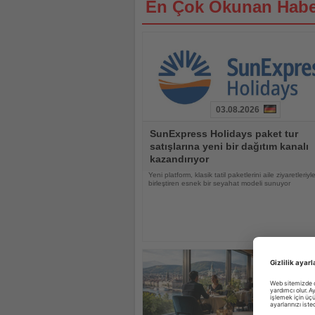
En Çok Okunan Habe
03.08.2026
Haberi
SunExpress Holidays paket tur
Oku
satışlarına yeni bir dağıtım kanalı
kazandırıyor
Yeni platform, klasik tatil paketlerini aile ziyaretleriyl
birleştiren esnek bir seyahat modeli sunuyor