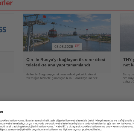
rler
03.08.2026
Haberi
Haberi
Oku
Oku
Çin ile Rusya'yı bağlayan ilk sınır ötesi
THY y
teleferikte ana yapı tamamlandı
net k
e
Heihe ile Blagoveşçensk arasındaki yolculuk süresi
Satış ge
teleferiğin hizmete girmesiyle 6 ila 8 dakikaya inecek
ciro bü
daha düş