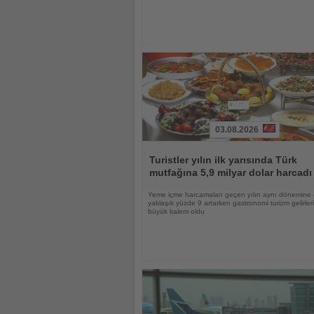
03.08.2026
Haberi
Oku
Turistler yılın ilk yarısında Türk
mutfağına 5,9 milyar dolar harcadı
Yeme içme harcamaları geçen yılın aynı dönemine
yaklaşık yüzde 9 artarken gastronomi turizm gelirle
büyük kalem oldu