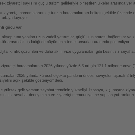
 ziyaretçi sayısını güçlü turizm gelirleriyle birleştiren ülkeler arasında yer a
sı ziyaretçi harcamalarının iç turizm harcamalarının belirgin şekilde üzerinde
i ortaya koyuyor.
ntı gücü var
ltyapısına yapılan uzun vadeli yatırımlar, güçlü uluslararası bağlantılar ve 
ektör arasındaki iş birliği de büyümenin temel unsurları arasında gösteriliyor.
jital kimlik çözümleri ve daha akıllı vize uygulamaları gibi kesintisiz seyahat 
 ziyaretçi harcamalarının 2026 yılında yüzde 5,3 artışla 121,1 milyar euroya (
arcamaları 2025 yılında küresel ölçekte pandemi öncesi seviyeleri aşarak 2 tri
yelini açık şekilde gösteriyor” dedi.
e yüksek gelir yaratan seyahat trendinin yükselişi. İspanya, kişi başına ziy
esintisiz seyahat deneyiminin ve ziyaretçi memnuniyetine yapılan yatırımların 