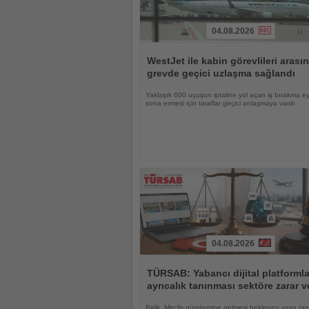
04.08.2026
Haberi
Oku
WestJet ile kabin görevlileri arası
grevde geçici uzlaşma sağlandı
Yaklaşık 600 uçuşun iptaline yol açan iş bırakma e
sona ermesi için taraflar geçici anlaşmaya vardı
04.08.2026
Haberi
Oku
TÜRSAB: Yabancı dijital platforml
ayrıcalık tanınması sektöre zarar ve
Birlik, Meclis gündemine gelmesi beklenen yasa tas