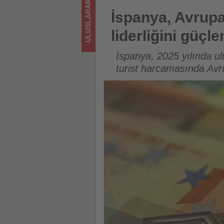
ULUSLARARASI
sizler
İspanya, Avrupa’nın yüksek gel
İspanya, Avrupa
için
liderliğini güçle
turizmde
İspanya, 2025 yılında ul
olup
turist harcamasında Avru
bitenleri
takip
ediyor!