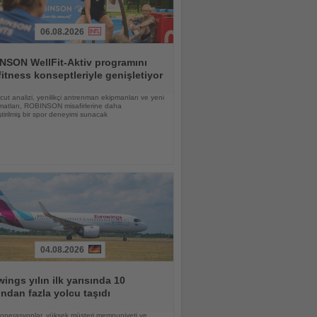
06.08.2026
NSON WellFit-Aktiv programını
fitness konseptleriyle genişletiyor
vücut analizi, yenilikçi antrenman ekipmanları ve yeni
matları, ROBINSON misafirlerine daha
eştirilmiş bir spor deneyimi sunacak
04.08.2026
ings yılın ilk yarısında 10
ndan fazla yolcu taşıdı
lı operasyonlar, yüksek müşteri memnuniyeti ve