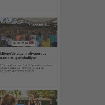
04.08.2026
litepe'de ulaşım altyapısı ve
et rotaları genişletiliyor
Dünya Mirası Listesi'ndeki Göbeklitepe'de artan
i sayısını karşılamak amacıyla yol ve gezi
ına yönelik yatırımlar hız kazandı