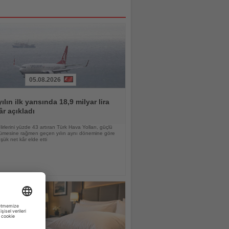
05.08.2026
ılın ilk yarısında 18,9 milyar lira
âr açıkladı
lirlerini yüzde 43 artıran Türk Hava Yolları, güçlü
yümesine rağmen geçen yılın aynı dönemine göre
ük net kâr elde etti