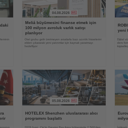
04.08.2026
Haberi
Haberi
Meliá büyümesini finanse etmek için
Oku
Oku
ndaki
ROBI
100 milyon avroluk varlık satışı
yeni 
planlıyor
yleminin
Otel grubu gelir üretmeyen arsalarla bazı azınlık hisselerini
Dijital 
elden çıkararak yeni yatırımlar için kaynak yaratmayı
ders for
hedefliyor
kişisell
05.08.2026
Haberi
Haberi
Oku
Oku
ara
HOTELEX Shenzhen uluslararası alıcı
Eurow
rir
programını başlattı
milyo
arısının
2026 fuarı, Çin'in Greater Bay Area bölgesinde 2.500'den
İstikrar