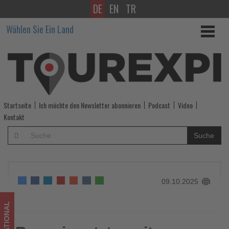
DE
EN
TR
Ryanair
Wählen Sie Ein Land
setzt
zweite
Drohung
um
Startseite
Ich möchte den Newsletter abonnieren
Podcast
Video
und
Kontakt
streicht
Suche
1,2
Millionen
09.10.2025
Sitzplätze
in