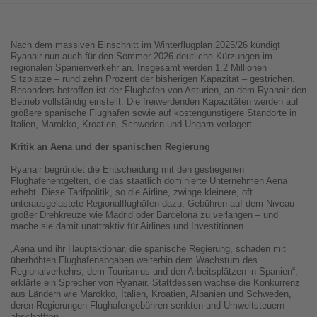
Nach dem massiven Einschnitt im Winterflugplan 2025/26 kündigt
Ryanair nun auch für den Sommer 2026 deutliche Kürzungen im
regionalen Spanienverkehr an. Insgesamt werden 1,2 Millionen
Sitzplätze – rund zehn Prozent der bisherigen Kapazität – gestrichen.
Besonders betroffen ist der Flughafen von Asturien, an dem Ryanair den
Betrieb vollständig einstellt. Die freiwerdenden Kapazitäten werden auf
größere spanische Flughäfen sowie auf kostengünstigere Standorte in
Italien, Marokko, Kroatien, Schweden und Ungarn verlagert.
Kritik an Aena und der spanischen Regierung
Ryanair begründet die Entscheidung mit den gestiegenen
Flughafenentgelten, die das staatlich dominierte Unternehmen Aena
erhebt. Diese Tarifpolitik, so die Airline, zwinge kleinere, oft
unterausgelastete Regionalflughäfen dazu, Gebühren auf dem Niveau
großer Drehkreuze wie Madrid oder Barcelona zu verlangen – und
mache sie damit unattraktiv für Airlines und Investitionen.
„Aena und ihr Hauptaktionär, die spanische Regierung, schaden mit
überhöhten Flughafenabgaben weiterhin dem Wachstum des
Regionalverkehrs, dem Tourismus und den Arbeitsplätzen in Spanien“,
erklärte ein Sprecher von Ryanair. Stattdessen wachse die Konkurrenz
aus Ländern wie Marokko, Italien, Kroatien, Albanien und Schweden,
deren Regierungen Flughafengebühren senkten und Umweltsteuern
abschafften.