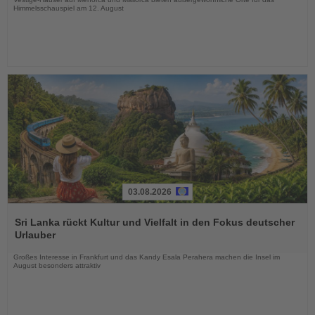
Himmelsschauspiel am 12. August
03.08.2026
Lesen
Sie
Sri Lanka rückt Kultur und Vielfalt in den Fokus deutscher
die
Urlauber
Nachrichten
Großes Interesse in Frankfurt und das Kandy Esala Perahera machen die Insel im
August besonders attraktiv