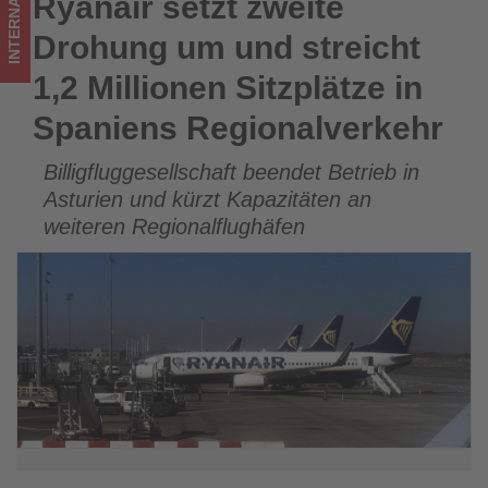
INTERNATIONAL
Ryanair setzt zweite
Ryanair setzt zweite Drohung um und streicht 1,2 Millionen
Spaniens
Sitzplätze in Spaniens Regionalverkehr
Drohung um und streicht
Regionalverkehr
1,2 Millionen Sitzplätze in
-
Spaniens Regionalverkehr
Wissen,
Billigfluggesellschaft beendet Betrieb in
was
Asturien und kürzt Kapazitäten an
im
weiteren Regionalflughäfen
Tourismus
los
ist!