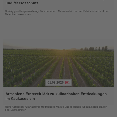
die
und Meeresschutz
Nachrichten
Dreitägiges Programm bringt Taucherinnen, Meeresschützer und Schülerinnen auf den
Malediven zusammen
01.08.2026
Lesen
Sie
Armeniens Erntezeit lädt zu kulinarischen Entdeckungen
die
im Kaukasus ein
Nachrichten
Reife Aprikosen, Granatäpfel, traditionelle Märkte und regionale Spezialitäten prägen
den Spätsommer