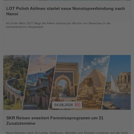
Lesen
Sie
LOT Polish Airlines startet neue Nonstopverbindung nach
die
Hanoi
Nachrichten
Ab Ende März 2027 fliegt die Airline dreimal pro Woche von Warschau in die
vietnamesische Hauptstadt
04.08.2026
Lesen
Sie
SKR Reisen erweitert Fernreiseprogramm um 31
die
Zusatztermine
Nachrichten
Neue Abreisen nach Sri Lanka, Südkorea, Marokko und Ägypten reagieren auf die hohe