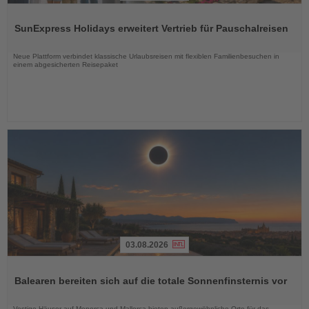
Lesen
Sie
SunExpress Holidays erweitert Vertrieb für Pauschalreisen
die
Nachrichten
Neue Plattform verbindet klassische Urlaubsreisen mit flexiblen Familienbesuchen in
einem abgesicherten Reisepaket
03.08.2026
Lesen
Sie
Balearen bereiten sich auf die totale Sonnenfinsternis vor
die
Nachrichten
Vestige-Häuser auf Menorca und Mallorca bieten außergewöhnliche Orte für das