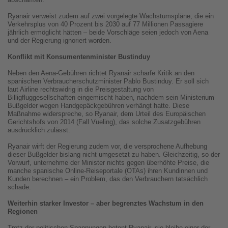
Ryanair verweist zudem auf zwei vorgelegte Wachstumspläne, die ein
Verkehrsplus von 40 Prozent bis 2030 auf 77 Millionen Passagiere
jährlich ermöglicht hätten – beide Vorschläge seien jedoch von Aena
und der Regierung ignoriert worden.
Konflikt mit Konsumentenminister Bustinduy
Neben den Aena-Gebühren richtet Ryanair scharfe Kritik an den
spanischen Verbraucherschutzminister Pablo Bustinduy. Er soll sich
laut Airline rechtswidrig in die Preisgestaltung von
Billigfluggesellschaften eingemischt haben, nachdem sein Ministerium
Bußgelder wegen Handgepäckgebühren verhängt hatte. Diese
Maßnahme widerspreche, so Ryanair, dem Urteil des Europäischen
Gerichtshofs von 2014 (Fall Vueling), das solche Zusatzgebühren
ausdrücklich zulässt.
Ryanair wirft der Regierung zudem vor, die versprochene Aufhebung
dieser Bußgelder bislang nicht umgesetzt zu haben. Gleichzeitig, so der
Vorwurf, unternehme der Minister nichts gegen überhöhte Preise, die
manche spanische Online-Reiseportale (OTAs) ihren Kundinnen und
Kunden berechnen – ein Problem, das den Verbrauchern tatsächlich
schade.
Weiterhin starker Investor – aber begrenztes Wachstum in den
Regionen
Trotz der politischen Spannungen betont Ryanair, sie bleibe einer der