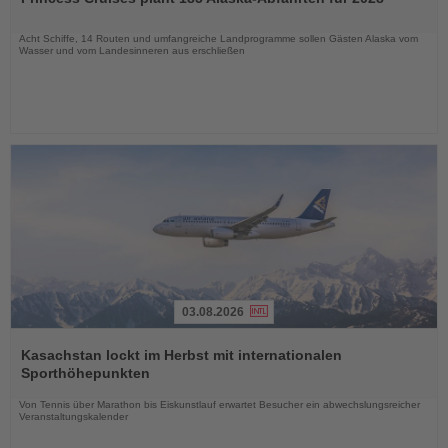
die
Nachrichten
Acht Schiffe, 14 Routen und umfangreiche Landprogramme sollen Gästen Alaska vom
Wasser und vom Landesinneren aus erschließen
03.08.2026
Lesen
Sie
Kasachstan lockt im Herbst mit internationalen
die
Sporthöhepunkten
Nachrichten
Von Tennis über Marathon bis Eiskunstlauf erwartet Besucher ein abwechslungsreicher
Veranstaltungskalender