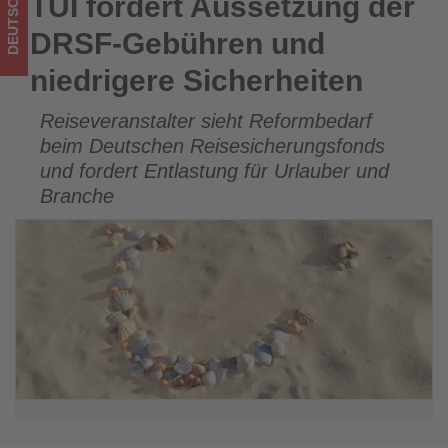
DEUTSCHLAND
TUI fordert Aussetzung der
TUI fordert Aussetzung der DRSF-Gebühren und niedrigere
was
Sicherheiten
DRSF-Gebühren und
im
niedrigere Sicherheiten
Tourismus
Reiseveranstalter sieht Reformbedarf
los
beim Deutschen Reisesicherungsfonds
ist!
und fordert Entlastung für Urlauber und
Branche