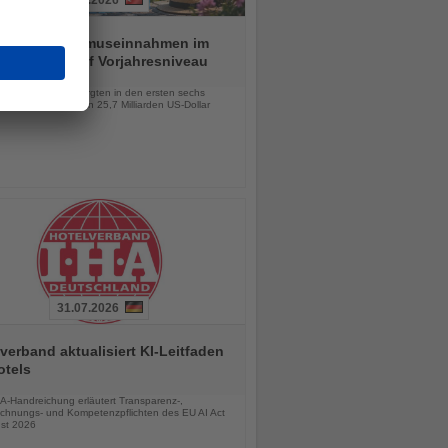
01.08.2026
ei hält Tourismuseinnahmen im
n Halbjahr auf Vorjahresniveau
chten
lionen Besucher sorgten in den ersten sechs
 für Einnahmen von 25,7 Milliarden US-Dollar
31.07.2026
verband aktualisiert KI-Leitfaden
otels
chten
A-Handreichung erläutert Transparenz-,
chnungs- und Kompetenzpflichten des EU AI Act
st 2026