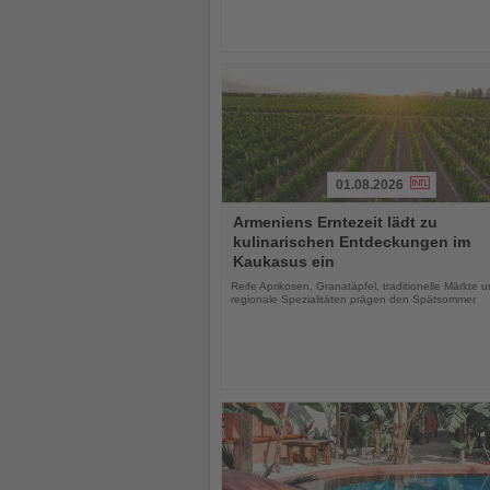
01.08.2026
Lesen
Armeniens Erntezeit lädt zu
Sie
kulinarischen Entdeckungen im
die
Kaukasus ein
Nachrichten
Reife Aprikosen, Granatäpfel, traditionelle Märkte 
regionale Spezialitäten prägen den Spätsommer