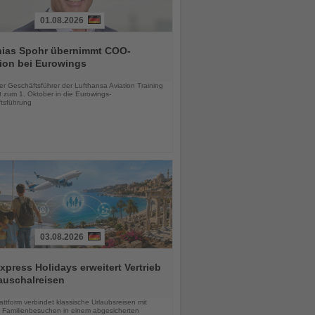
01.08.2026
hias Spohr übernimmt COO-
ion bei Eurowings
chten
er Geschäftsführer der Lufthansa Aviation Training
 zum 1. Oktober in die Eurowings-
tsführung
03.08.2026
press Holidays erweitert Vertrieb
auschalreisen
chten
ttform verbindet klassische Urlaubsreisen mit
en Familienbesuchen in einem abgesicherten