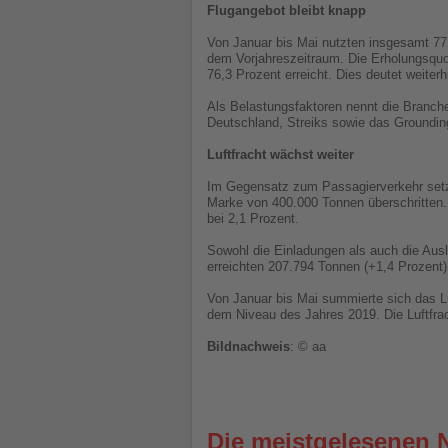
Flugangebot bleibt knapp
Von Januar bis Mai nutzten insgesamt 77
dem Vorjahreszeitraum. Die Erholungsquot
76,3 Prozent erreicht. Dies deutet weiter
Als Belastungsfaktoren nennt die Branch
Deutschland, Streiks sowie das Grounding
Luftfracht wächst weiter
Im Gegensatz zum Passagierverkehr setzt d
Marke von 400.000 Tonnen überschritten.
bei 2,1 Prozent.
Sowohl die Einladungen als auch die Ausl
erreichten 207.794 Tonnen (+1,4 Prozent)
Von Januar bis Mai summierte sich das L
dem Niveau des Jahres 2019. Die Luftfracht
Bildnachweis
: © aa
Die meistgelesenen 