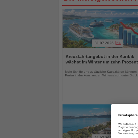
31.07.2026
Lesen
Sie
Kreuzfahrtangebot in der Karibik
die
wächst im Winter um zehn Prozent
Nachrichten
Mehr Schiffe und zusätzliche Kapazitäten könnten 
Preise in der kommenden Wintersaison unter Druck