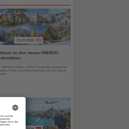
31.07.2026
alltours zu den neuen UNESCO-
rbestätten
chten
 UNESCO-Stätten eröffnen Reisenden zusätzliche
eiten, Kultur- und Naturerlebnisse mit dem Urlaub
inden