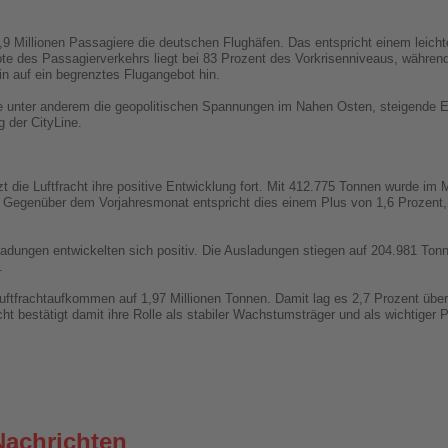
,9 Millionen Passagiere die deutschen Flughäfen. Das entspricht einem leic
e des Passagierverkehrs liegt bei 83 Prozent des Vorkrisenniveaus, während
hin auf ein begrenztes Flugangebot hin.
e unter anderem die geopolitischen Spannungen im Nahen Osten, steigende E
 der CityLine.
ie Luftfracht ihre positive Entwicklung fort. Mit 412.775 Tonnen wurde im Ma
 Gegenüber dem Vorjahresmonat entspricht dies einem Plus von 1,6 Prozent,
adungen entwickelten sich positiv. Die Ausladungen stiegen auf 204.981 Tonn
.
uftfrachtaufkommen auf 1,97 Millionen Tonnen. Damit lag es 2,7 Prozent übe
 bestätigt damit ihre Rolle als stabiler Wachstumsträger und als wichtiger Pfe
Nachrichten