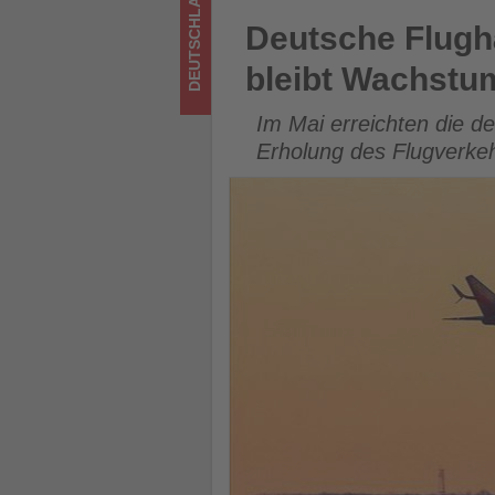
DEUTSCHLAND
Tourismus
Deutsche Flughäfen: Passagi
Deutsche Flughä
los
bleibt Wachst
ist!
Im Mai erreichten die d
Erholung des Flugverkeh