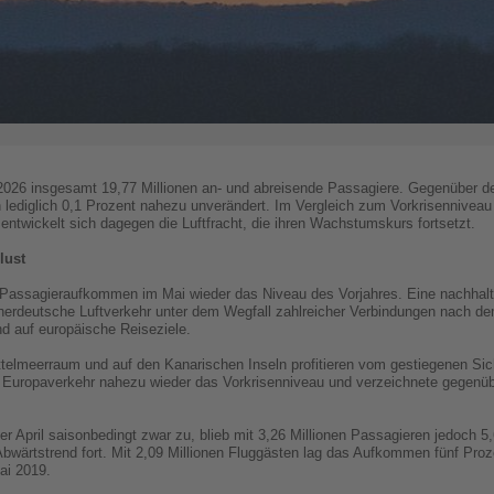
2026 insgesamt 19,77 Millionen an- und abreisende Passagiere. Gegenüber d
ediglich 0,1 Prozent nahezu unverändert. Im Vergleich zum Vorkrisenniveau 
entwickelt sich dagegen die Luftfracht, die ihren Wachstumskurs fortsetzt.
lust
 Passagieraufkommen im Mai wieder das Niveau des Vorjahres. Eine nachhal
nnerdeutsche Luftverkehr unter dem Wegfall zahlreicher Verbindungen nach dem
d auf europäische Reiseziele.
telmeerraum und auf den Kanarischen Inseln profitieren vom gestiegenen Siche
er Europaverkehr nahezu wieder das Vorkrisenniveau und verzeichnete gegen
er April saisonbedingt zwar zu, blieb mit 3,26 Millionen Passagieren jedoch 5
Abwärtstrend fort. Mit 2,09 Millionen Fluggästen lag das Aufkommen fünf Proz
ai 2019.