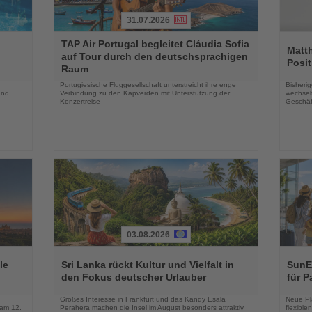
31.07.2026
Lesen
Lesen
TAP Air Portugal begleitet Cláudia Sofia
Sie
Sie
Matt
auf Tour durch den deutschsprachigen
die
die
Posit
Raum
Nachrichten
Nachri
Portugiesische Fluggesellschaft unterstreicht ihre enge
Bisherig
und
Verbindung zu den Kapverden mit Unterstützung der
wechselt
Konzertreise
Geschäf
03.08.2026
Lesen
Lesen
Sie
Sie
le
Sri Lanka rückt Kultur und Vielfalt in
SunEx
die
die
den Fokus deutscher Urlauber
für P
Nachrichten
Nachri
Großes Interesse in Frankfurt und das Kandy Esala
Neue Pla
 am 12.
Perahera machen die Insel im August besonders attraktiv
flexibl