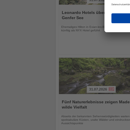
31.07.2026
Lesen
Sie
Leonardo Hotels übernimmt Hotel
die
Genfer See
Nachrichten
Ehemaliges Hilton in Evian-les-Bains wird modernisi
künftig als NYX Hotel geführt
31.07.2026
Lesen
Sie
Fünf Naturerlebnisse zeigen Made
die
wilde Vielfalt
Nachrichten
Abseits der bekannten Sehenswürdigkeiten warten
spektakuläre Küsten, uralte Wälder und eindrucksvo
Aussichtspunkte