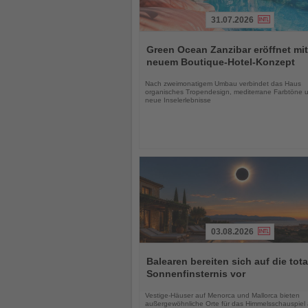
31.07.2026
Lesen
Sie
Green Ocean Zanzibar eröffnet mit
die
neuem Boutique-Hotel-Konzept
Nachrichten
Nach zweimonatigem Umbau verbindet das Haus
organisches Tropendesign, mediterrane Farbtöne 
neue Inselerlebnisse
03.08.2026
Lesen
Sie
Balearen bereiten sich auf die tota
die
Sonnenfinsternis vor
Nachrichten
Vestige-Häuser auf Menorca und Mallorca bieten
außergewöhnliche Orte für das Himmelsschauspiel