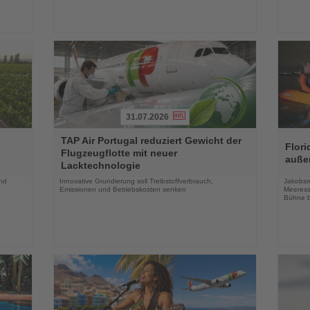
31.07.2026
Lesen
Lesen
TAP Air Portugal reduziert Gewicht der
Sie
Sie
Flori
Flugzeugflotte mit neuer
die
die
auße
Lacktechnologie
Nachrichten
Nachri
und
Innovative Grundierung soll Treibstoffverbrauch,
Jakobsm
Emissionen und Betriebskosten senken
Meeress
Bühne b