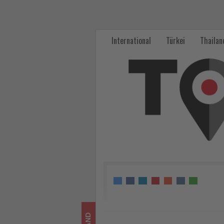
Deutsche
Flughäfen:
International
Türkei
Thailan
Passagierverkehr
stagniert,
Luftfracht
bleibt
Wachstumsmotor
-
Wissen,
was
im