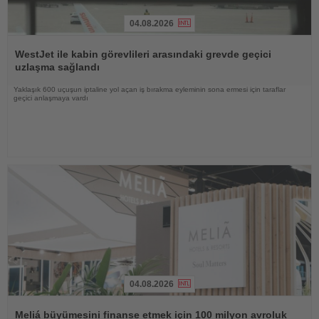
04.08.2026
Haberi
Oku
WestJet ile kabin görevlileri arasındaki grevde geçici
uzlaşma sağlandı
Yaklaşık 600 uçuşun iptaline yol açan iş bırakma eyleminin sona ermesi için taraflar
geçici anlaşmaya vardı
04.08.2026
Haberi
Oku
Meliá büyümesini finanse etmek için 100 milyon avroluk