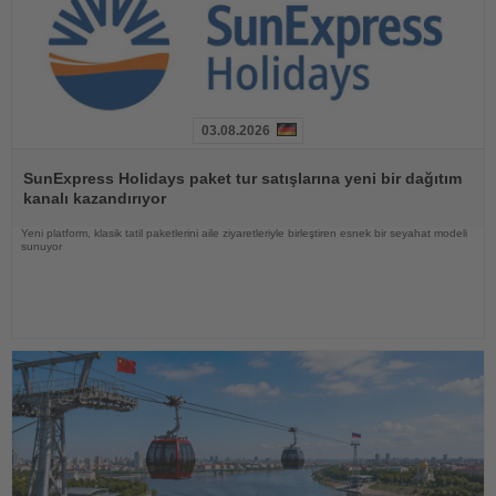
03.08.2026
Haberi
Oku
SunExpress Holidays paket tur satışlarına yeni bir dağıtım
kanalı kazandırıyor
Yeni platform, klasik tatil paketlerini aile ziyaretleriyle birleştiren esnek bir seyahat modeli
sunuyor