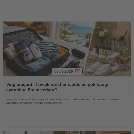
03.08.2026
Haberi
Oku
Ving araştırdı: İsveçli turistler tatilde en çok hangi
ayrıntılara önem veriyor?
İsveçli tatilciler valizlerine en sık kahve koyarken, otel odalarındaki ücretsiz ürünleri
yanlarına almamalarıyla da dikkat çekiyor