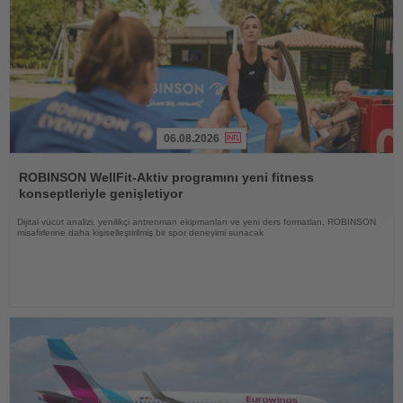
06.08.2026
Haberi
Oku
ROBINSON WellFit-Aktiv programını yeni fitness
konseptleriyle genişletiyor
Dijital vücut analizi, yenilikçi antrenman ekipmanları ve yeni ders formatları, ROBINSON
misafirlerine daha kişiselleştirilmiş bir spor deneyimi sunacak