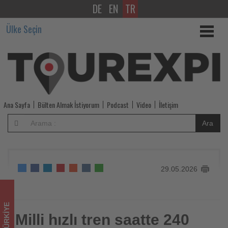
DE
EN
TR
Milli
Ülke Seçin
hızlı
tren
saatte
240
Ana Sayfa
Bülten Almak İstiyorum
Podcast
Video
İletişim
kilometre
Ara
hıza
ulaştı
29.05.2026
-
Tourexpi,
TÜRKIYE
sizler
Milli hızlı tren saatte 240
Milli hızlı tren saatte 240 kilometre hıza ulaştı