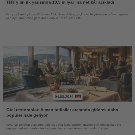
THY yılın ilk yarısında 18,9 milyar lira net kâr açıkladı
Satış gelirlerini yüzde 43 artıran Türk Hava Yolları, güçlü ciro büyümesine rağmen geçen
yılın aynı dönemine göre daha düşük net kâr elde etti
04.08.2026
Haberi
Oku
Otel restoranları Alman tatilciler arasında giderek daha
popüler hale geliyor
Almanlar seyahat planlarını giderek daha fazla otellerin gastronomi anlayışına göre
yapıyor, otel restoranları ise bağımsız lezzet destinasyonlarına dönüşüyor