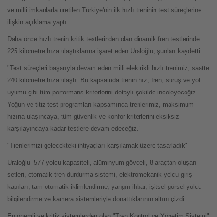
ve milli imkanlarla üretilen Türkiye'nin ilk hızlı treninin test süreçlerine
ilişkin açıklama yaptı.
Daha önce hızlı trenin kritik testlerinden olan dinamik fren testlerinde
225 kilometre hıza ulaştıklarına işaret eden Uraloğlu, şunları kaydetti:
"Test süreçleri başarıyla devam eden milli elektrikli hızlı trenimiz, saatte
240 kilometre hıza ulaştı. Bu kapsamda trenin hız, fren, sürüş ve yol
uyumu gibi tüm performans kriterlerini detaylı şekilde inceleyeceğiz.
Yoğun ve titiz test programları kapsamında trenlerimiz, maksimum
hızına ulaşıncaya, tüm güvenlik ve konfor kriterlerini eksiksiz
karşılayıncaya kadar testlere devam edeceğiz."
"Trenlerimizi gelecekteki ihtiyaçları karşılamak üzere tasarladık"
Uraloğlu, 577 yolcu kapasiteli, alüminyum gövdeli, 8 araçtan oluşan
setleri, otomatik tren durdurma sistemi, elektromekanik yolcu giriş
kapıları, tam otomatik iklimlendirme, yangın ihbar, işitsel-görsel yolcu
bilgilendirme ve kamera sistemleriyle donattıklarının altını çizdi.
En önemli ve kritik sistemlerden olan "Tren Kontrol ve Yönetim Sistemi"