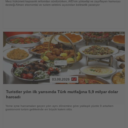
Merz hükümeti kapsamlı reformları sürdürürken, AfD'nin yükselişi ve zayıflayan kamuoyu
desteği Alman ekonomisi ve turizm sektörü açısından belirsizlik yaratıyor
03.08.2026
Haberi
Oku
Turistler yılın ilk yarısında Türk mutfağına 5,9 milyar dolar
harcadı
Yeme içme harcamaları geçen yılın aynı dönemine göre yaklaşık yüzde 9 artarken
gastronomi turizm gelirlerinde en büyük kalem oldu