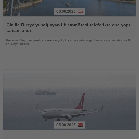
03.08.2026
Haberi
Oku
Çin ile Rusya'yı bağlayan ilk sınır ötesi teleferikte ana yapı
tamamlandı
Heihe ile Blagoveşçensk arasındaki yolculuk süresi teleferiğin hizmete girmesiyle 6 ila 8
dakikaya inecek
05.08.2026
Haberi
Oku