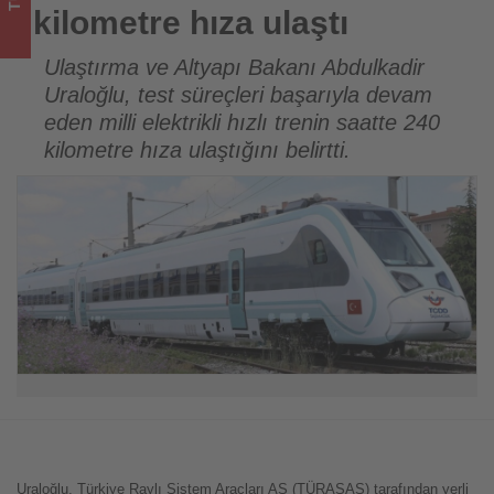
için
kilometre hıza ulaştı
turizmde
Ulaştırma ve Altyapı Bakanı Abdulkadir
Uraloğlu, test süreçleri başarıyla devam
olup
eden milli elektrikli hızlı trenin saatte 240
bitenleri
kilometre hıza ulaştığını belirtti.
takip
ediyor!
Uraloğlu, Türkiye Raylı Sistem Araçları AŞ (TÜRASAŞ) tarafından yerli