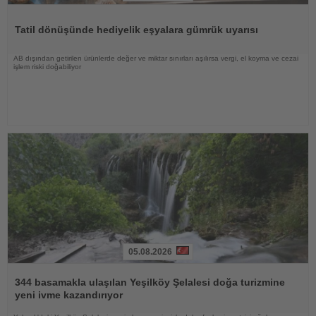
Haberi
Oku
Tatil dönüşünde hediyelik eşyalara gümrük uyarısı
AB dışından getirilen ürünlerde değer ve miktar sınırları aşılırsa vergi, el koyma ve cezai
işlem riski doğabiliyor
05.08.2026
Haberi
Oku
344 basamakla ulaşılan Yeşilköy Şelalesi doğa turizmine
yeni ivme kazandırıyor