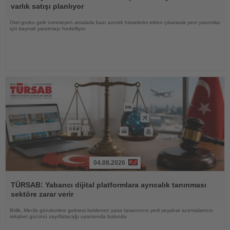
varlık satışı planlıyor
Otel grubu gelir üretmeyen arsalarla bazı azınlık hisselerini elden çıkararak yeni yatırımlar
için kaynak yaratmayı hedefliyor
04.08.2026
Haberi
Oku
TÜRSAB: Yabancı dijital platformlara ayrıcalık tanınması
sektöre zarar verir
Birlik, Meclis gündemine gelmesi beklenen yasa tasarısının yerli seyahat acentalarının
rekabet gücünü zayıflatacağı uyarısında bulundu