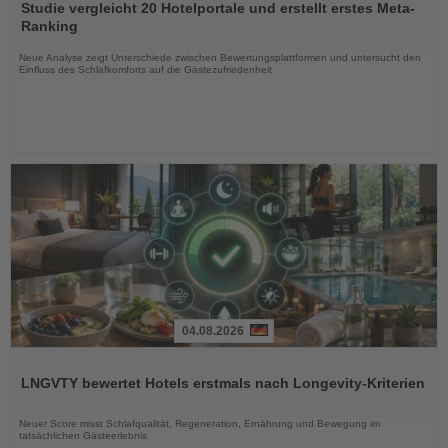
Sie
Studie vergleicht 20 Hotelportale und erstellt erstes Meta-
die
Ranking
Nachrichten
Neue Analyse zeigt Unterschiede zwischen Bewertungsplattformen und untersucht den
Einfluss des Schlafkomforts auf die Gästezufriedenheit
04.08.2026
Lesen
Sie
LNGVTY bewertet Hotels erstmals nach Longevity-Kriterien
die
Nachrichten
Neuer Score misst Schlafqualität, Regeneration, Ernährung und Bewegung im
tatsächlichen Gästeerlebnis