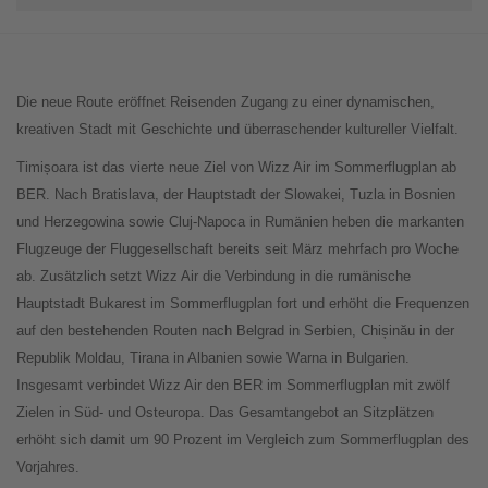
Die neue Route eröffnet Reisenden Zugang zu einer dynamischen,
kreativen Stadt mit Geschichte und überraschender kultureller Vielfalt.
Timișoara ist das vierte neue Ziel von Wizz Air im Sommerflugplan ab
BER. Nach Bratislava, der Hauptstadt der Slowakei, Tuzla in Bosnien
und Herzegowina sowie Cluj-Napoca in Rumänien heben die markanten
Flugzeuge der Fluggesellschaft bereits seit März mehrfach pro Woche
ab. Zusätzlich setzt Wizz Air die Verbindung in die rumänische
Hauptstadt Bukarest im Sommerflugplan fort und erhöht die Frequenzen
auf den bestehenden Routen nach Belgrad in Serbien, Chișinău in der
Republik Moldau, Tirana in Albanien sowie Warna in Bulgarien.
Insgesamt verbindet Wizz Air den BER im Sommerflugplan mit zwölf
Zielen in Süd- und Osteuropa. Das Gesamtangebot an Sitzplätzen
erhöht sich damit um 90 Prozent im Vergleich zum Sommerflugplan des
Vorjahres.