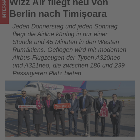
INTERNATIONAL
Wizz Air fliegt neu von
Wizz Air fliegt neu von Berlin nach Timișoara
im
Berlin nach Timișoara
Tourismus
Jeden Donnerstag und jeden Sonntag
los
fliegt die Airline künftig in nur einer
ist!
Stunde und 45 Minuten in den Westen
Rumäniens. Geflogen wird mit modernen
Airbus-Flugzeugen der Typen A320neo
und A321neo, die zwischen 186 und 239
Passagieren Platz bieten.