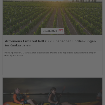
01.08.2026
Lesen
Sie
Armeniens Erntezeit lädt zu kulinarischen Entdeckungen
die
im Kaukasus ein
Nachrichten
Reife Aprikosen, Granatäpfel, traditionelle Märkte und regionale Spezialitäten prägen
den Spätsommer