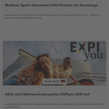
Sie
Matthias Spohr übernimmt COO-Position bei Eurowings
die
Nachrichten
Bisheriger Geschäftsführer der Lufthansa Aviation Training wechselt zum 1. Oktober in
die Eurowings-Geschäftsführung
03.08.2026
Lesen
Sie
AIDA setzt Nachwuchsprogramm EXPIyou 2026 fort
die
Nachrichten
Auszubildende verbinden digitales Lernen mit einer dreitägigen Schulungsreise an Bord
von AIDAluna