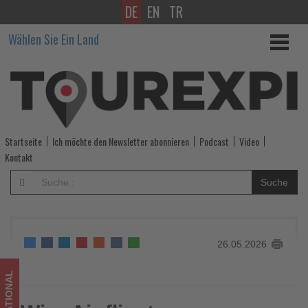
DE
EN
TR
Wizz
Wählen Sie Ein Land
Air
fliegt
neu
von
Startseite
Ich möchte den Newsletter abonnieren
Podcast
Video
Berlin
Kontakt
nach
Suche
Timișoara
-
26.05.2026
Wissen,
was