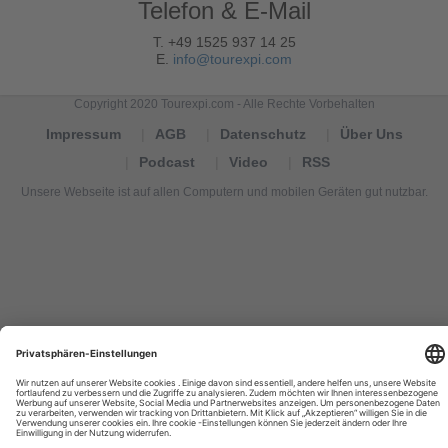
Telefon & E-Mail
T. +49 1525 937 14 25
E.
info@tourexpi.com
Copyright 2020 Tourexpi.com - Alle Rechte Vorbehalten
Impressum
AGB
Datenschutz
Über Uns
Podcast
Video
RSS
Unsere Webseite ist auf allen Computern und mobilen Geräten gut nutzbar.
Tourexpi,
turizm
haberleri,
Reisebüros,
tourism
news,
noticias
de
turismo,
Tourismus
Nachrichten,
новости