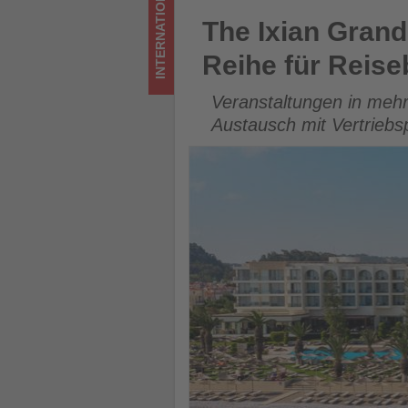
INTERNATIONAL
Reihe
The Ixian Grand & All Suites
The Ixian Grand
für
Reihe für Reis
Reisebüros
Veranstaltungen in mehr
-
Austausch mit Vertriebs
Wissen,
was
im
Tourismus
los
ist!