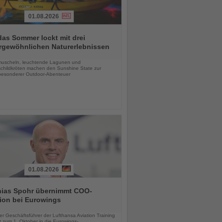
01.08.2026
das Sommer lockt mit drei
rgewöhnlichen Naturerlebnissen
chten
uscheln, leuchtende Lagunen und
childkröten machen den Sunshine State zur
esonderer Outdoor-Abenteuer
01.08.2026
hias Spohr übernimmt COO-
ion bei Eurowings
chten
er Geschäftsführer der Lufthansa Aviation Training
 zum 1. Oktober in die Eurowings-