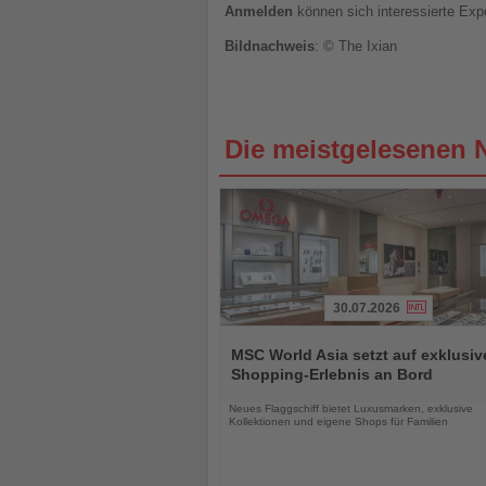
Anmelden
können sich interessierte Exp
Bildnachweis
: © The Ixian
Die meistgelesenen 
30.07.2026
Lesen
Sie
MSC World Asia setzt auf exklusiv
die
Shopping-Erlebnis an Bord
Nachrichten
Neues Flaggschiff bietet Luxusmarken, exklusive
Kollektionen und eigene Shops für Familien