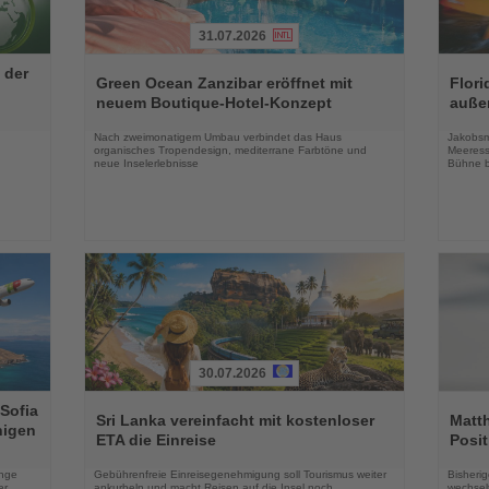
31.07.2026
Lesen
Lesen
 der
Sie
Sie
Green Ocean Zanzibar eröffnet mit
Flori
die
die
neuem Boutique-Hotel-Konzept
auße
Nachrichten
Nachri
Nach zweimonatigem Umbau verbindet das Haus
Jakobsm
organisches Tropendesign, mediterrane Farbtöne und
Meeress
neue Inselerlebnisse
Bühne b
30.07.2026
Lesen
Lesen
 Sofia
Sie
Sie
Sri Lanka vereinfacht mit kostenloser
Matt
higen
die
die
ETA die Einreise
Posit
Nachrichten
Nachri
enge
Gebührenfreie Einreisegenehmigung soll Tourismus weiter
Bisherig
er
ankurbeln und macht Reisen auf die Insel noch
wechselt