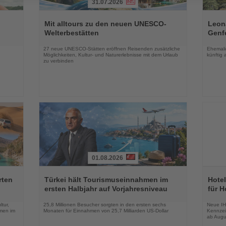
31.07.2026
Lesen
Lesen
Sie
Sie
Mit alltours zu den neuen UNESCO-
Leon
die
die
Welterbestätten
Genf
Nachrichten
Nachri
27 neue UNESCO-Stätten eröffnen Reisenden zusätzliche
Ehemalig
n
Möglichkeiten, Kultur- und Naturerlebnisse mit dem Urlaub
künftig 
zu verbinden
01.08.2026
Lesen
Lesen
Sie
Sie
rten
Türkei hält Tourismuseinnahmen im
Hotel
die
die
ersten Halbjahr auf Vorjahresniveau
für H
Nachrichten
Nachri
tur,
25,8 Millionen Besucher sorgten in den ersten sechs
Neue IH
men im
Monaten für Einnahmen von 25,7 Milliarden US-Dollar
Kennzei
ab Augu