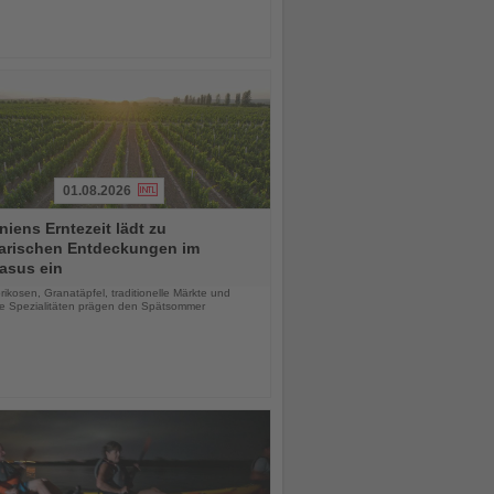
01.08.2026
iens Erntezeit lädt zu
narischen Entdeckungen im
asus ein
chten
rikosen, Granatäpfel, traditionelle Märkte und
le Spezialitäten prägen den Spätsommer