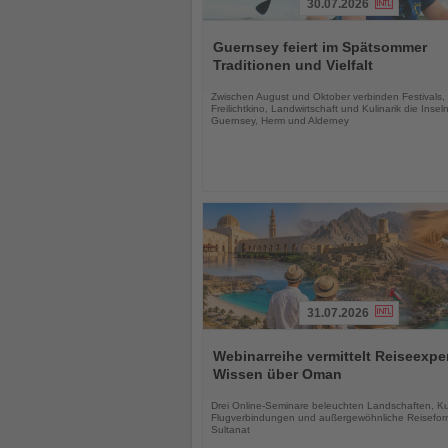
30.07.2026
Lesen
Sie
Guernsey feiert im Spätsommer
die
Traditionen und Vielfalt
Nachrichten
Zwischen August und Oktober verbinden Festivals,
Freilichtkino, Landwirtschaft und Kulinarik die Insel
Guernsey, Herm und Alderney
31.07.2026
Lesen
Sie
Webinarreihe vermittelt Reiseexpe
die
Wissen über Oman
Nachrichten
Drei Online-Seminare beleuchten Landschaften, Kul
Flugverbindungen und außergewöhnliche Reisefor
Sultanat