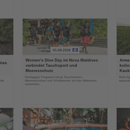
01.08.2026
Lesen
Lesen
Women's Dive Day im Nova Maldives
Armen
Sie
Sie
iras
verbindet Tauchsport und
kuli
die
die
Meeresschutz
Kauk
Nachrichten
Nachri
Dreitägiges Programm bringt Taucherinnen,
Reife Ap
lle
Meeresschützer und Schülerinnen auf den Malediven
regiona
zusammen