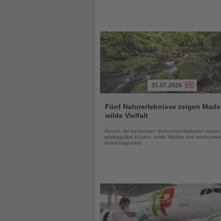
31.07.2026
Lesen
Sie
Fünf Naturerlebnisse zeigen Made
die
wilde Vielfalt
Nachrichten
Abseits der bekannten Sehenswürdigkeiten warten
spektakuläre Küsten, uralte Wälder und eindrucksvo
Aussichtspunkte