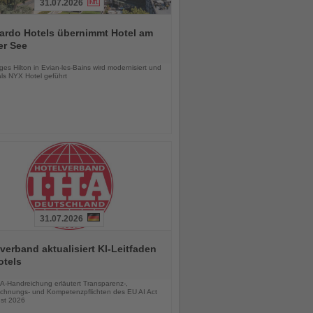
31.07.2026
ardo Hotels übernimmt Hotel am
er See
chten
es Hilton in Evian-les-Bains wird modernisiert und
als NYX Hotel geführt
31.07.2026
verband aktualisiert KI-Leitfaden
otels
chten
A-Handreichung erläutert Transparenz-,
chnungs- und Kompetenzpflichten des EU AI Act
st 2026