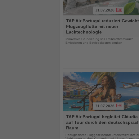
31.07.2026
Lesen
TAP Air Portugal reduziert Gewicht
Sie
Flugzeugflotte mit neuer
die
Lacktechnologie
Nachrichten
Innovative Grundierung soll Treibstoffverbrauch,
Emissionen und Betriebskosten senken
31.07.2026
Lesen
TAP Air Portugal begleitet Cláudia
Sie
auf Tour durch den deutschsprac
die
Raum
Nachrichten
Portugiesische Fluggesellschaft unterstreicht ihre 
Verbindung zu den Kapverden mit Unterstützung d