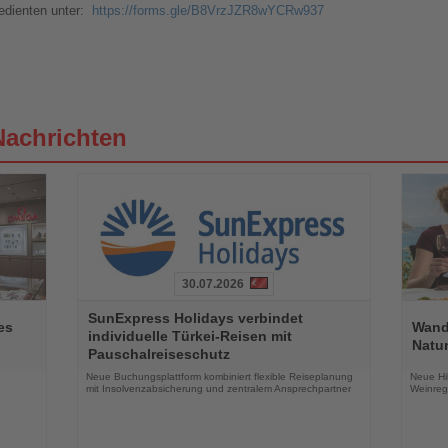
edienten unter:
https://forms.gle/B8VrzJZR8wYCRw937
Nachrichten
30.07.2026
Lesen
Lesen
SunExpress Holidays verbindet
Sie
Sie
es
Wand
individuelle Türkei-Reisen mit
die
die
Natur
Pauschalreiseschutz
Nachrichten
Nachri
Neue Buchungsplattform kombiniert flexible Reiseplanung
Neue Hi
mit Insolvenzabsicherung und zentralem Ansprechpartner
Weinreg