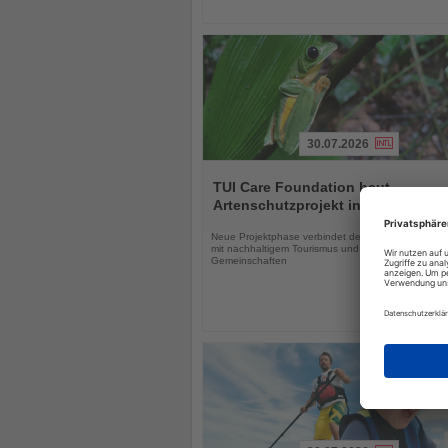
30.07.2026
Lesen
Sie
TUI Care Foundation baut
die
Artenschutzprojekt in Costa Rica 
Nachrichten
Neue Projektphase verbindet den Schutz bedrohter
mit nachhaltigem Tourismus und der Stärkung lokal
Gemeinschaften