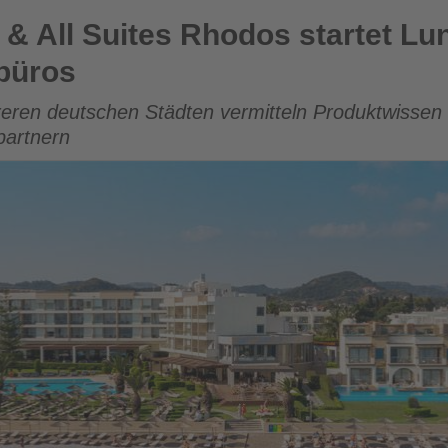
 Rhodos startet Lunch-&-Learn-Reihe für Reisebüros
 & All Suites Rhodos startet Lu
ebüros
eren deutschen Städten vermitteln Produktwissen
partnern