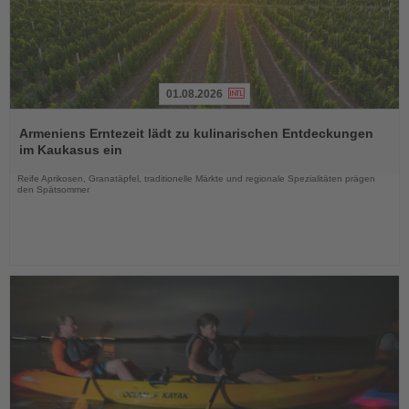
01.08.2026
Lesen
Sie
Armeniens Erntezeit lädt zu kulinarischen Entdeckungen
die
im Kaukasus ein
Nachrichten
Reife Aprikosen, Granatäpfel, traditionelle Märkte und regionale Spezialitäten prägen
den Spätsommer