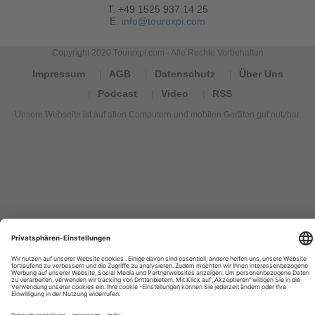
T. +49 1525 937 14 25
E.
info@tourexpi.com
Copyright 2020 Tourexpi.com - Alle Rechte Vorbehalten
Impressum
AGB
Datenschutz
Über Uns
Podcast
Video
RSS
Unsere Webseite ist auf allen Computern und mobilen Geräten gut nutzbar.
Tourexpi,
turizm
haberleri,
Reisebüros,
tourism
news,
noticias
de
turismo,
Tourismus
Nachrichten,
новости
туризма,
travel