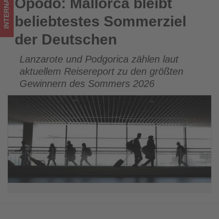
INTERNATIONAL
Opodo: Mallorca bleibt
Opodo: Mallorca bleibt beliebtestes Sommerziel der
Tourismus
Deutschen
beliebtestes Sommerziel
los
der Deutschen
ist!
Lanzarote und Podgorica zählen laut
aktuellem Reisereport zu den größten
Gewinnern des Sommers 2026