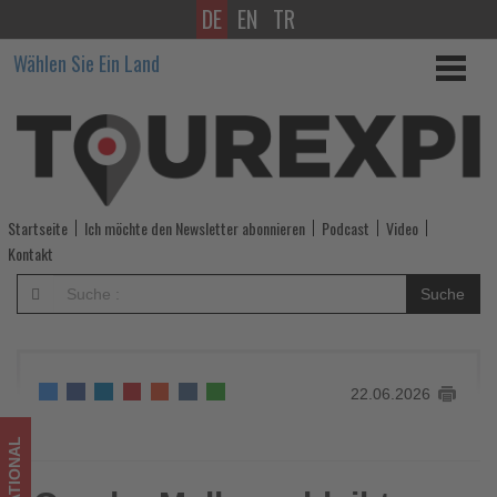
DE
EN
TR
Opodo:
Wählen Sie Ein Land
Mallorca
bleibt
beliebtestes
Sommerziel
Startseite
Ich möchte den Newsletter abonnieren
Podcast
Video
der
Kontakt
Deutschen
Suche
-
Wissen,
22.06.2026
was
im