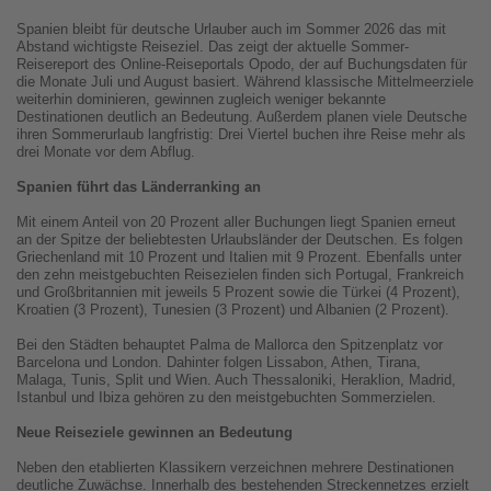
Spanien bleibt für deutsche Urlauber auch im Sommer 2026 das mit
Abstand wichtigste Reiseziel. Das zeigt der aktuelle Sommer-
Reisereport des Online-Reiseportals Opodo, der auf Buchungsdaten für
die Monate Juli und August basiert. Während klassische Mittelmeerziele
weiterhin dominieren, gewinnen zugleich weniger bekannte
Destinationen deutlich an Bedeutung. Außerdem planen viele Deutsche
ihren Sommerurlaub langfristig: Drei Viertel buchen ihre Reise mehr als
drei Monate vor dem Abflug.
Spanien führt das Länderranking an
Mit einem Anteil von 20 Prozent aller Buchungen liegt Spanien erneut
an der Spitze der beliebtesten Urlaubsländer der Deutschen. Es folgen
Griechenland mit 10 Prozent und Italien mit 9 Prozent. Ebenfalls unter
den zehn meistgebuchten Reisezielen finden sich Portugal, Frankreich
und Großbritannien mit jeweils 5 Prozent sowie die Türkei (4 Prozent),
Kroatien (3 Prozent), Tunesien (3 Prozent) und Albanien (2 Prozent).
Bei den Städten behauptet Palma de Mallorca den Spitzenplatz vor
Barcelona und London. Dahinter folgen Lissabon, Athen, Tirana,
Malaga, Tunis, Split und Wien. Auch Thessaloniki, Heraklion, Madrid,
Istanbul und Ibiza gehören zu den meistgebuchten Sommerzielen.
Neue Reiseziele gewinnen an Bedeutung
Neben den etablierten Klassikern verzeichnen mehrere Destinationen
deutliche Zuwächse. Innerhalb des bestehenden Streckennetzes erzielt