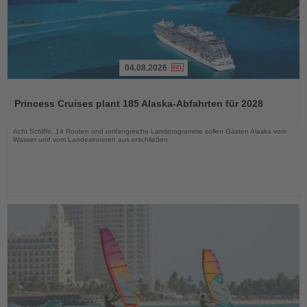
04.08.2026
Lesen
Sie
Princess Cruises plant 185 Alaska-Abfahrten für 2028
die
Nachrichten
Acht Schiffe, 14 Routen und umfangreiche Landprogramme sollen Gästen Alaska vom
Wasser und vom Landesinneren aus erschließen