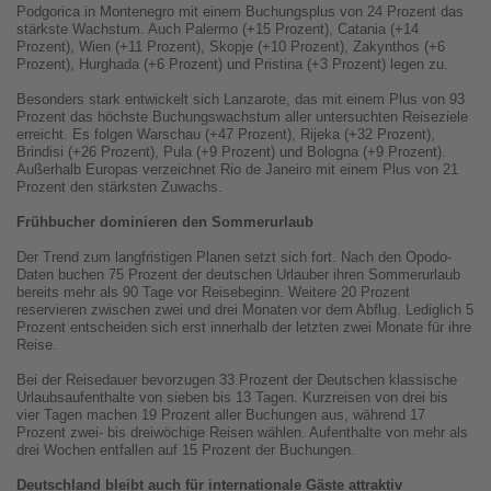
Podgorica in Montenegro mit einem Buchungsplus von 24 Prozent das
stärkste Wachstum. Auch Palermo (+15 Prozent), Catania (+14
Prozent), Wien (+11 Prozent), Skopje (+10 Prozent), Zakynthos (+6
Prozent), Hurghada (+6 Prozent) und Pristina (+3 Prozent) legen zu.
Besonders stark entwickelt sich Lanzarote, das mit einem Plus von 93
Prozent das höchste Buchungswachstum aller untersuchten Reiseziele
erreicht. Es folgen Warschau (+47 Prozent), Rijeka (+32 Prozent),
Brindisi (+26 Prozent), Pula (+9 Prozent) und Bologna (+9 Prozent).
Außerhalb Europas verzeichnet Rio de Janeiro mit einem Plus von 21
Prozent den stärksten Zuwachs.
Frühbucher dominieren den Sommerurlaub
Der Trend zum langfristigen Planen setzt sich fort. Nach den Opodo-
Daten buchen 75 Prozent der deutschen Urlauber ihren Sommerurlaub
bereits mehr als 90 Tage vor Reisebeginn. Weitere 20 Prozent
reservieren zwischen zwei und drei Monaten vor dem Abflug. Lediglich 5
Prozent entscheiden sich erst innerhalb der letzten zwei Monate für ihre
Reise.
Bei der Reisedauer bevorzugen 33 Prozent der Deutschen klassische
Urlaubsaufenthalte von sieben bis 13 Tagen. Kurzreisen von drei bis
vier Tagen machen 19 Prozent aller Buchungen aus, während 17
Prozent zwei- bis dreiwöchige Reisen wählen. Aufenthalte von mehr als
drei Wochen entfallen auf 15 Prozent der Buchungen.
Deutschland bleibt auch für internationale Gäste attraktiv