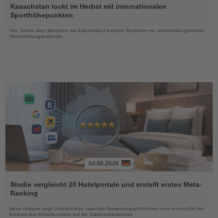
Sie
Kasachstan lockt im Herbst mit internationalen
die
Sporthöhepunkten
Nachrichten
Von Tennis über Marathon bis Eiskunstlauf erwartet Besucher ein abwechslungsreicher
Veranstaltungskalender
04.08.2026
Lesen
Sie
Studie vergleicht 20 Hotelportale und erstellt erstes Meta-
die
Ranking
Nachrichten
Neue Analyse zeigt Unterschiede zwischen Bewertungsplattformen und untersucht den
Einfluss des Schlafkomforts auf die Gästezufriedenheit