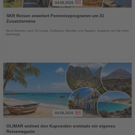
04.08.2026
Lesen
Sie
SKR Reisen erweitert Fernreiseprogramm um 31
die
Zusatztermine
Nachrichten
Neue Abreisen nach Sri Lanka, Südkorea, Marokko und Ägypten reagieren auf die hohe
Nachfrage
04.08.2026
Lesen
Sie
OLIMAR widmet den Kapverden erstmals ein eigenes
die
Reisemagazin