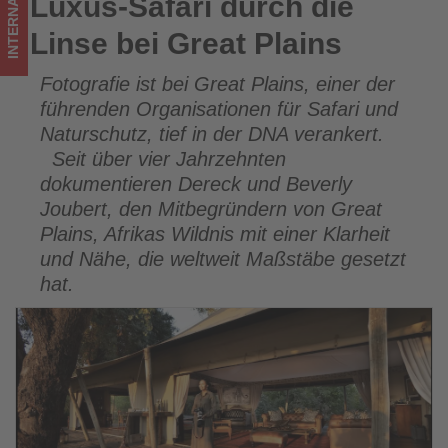
INTERNATIONAL
Luxus-Safari durch die
Luxus-Safari durch die Linse bei Great Plains
im
Linse bei Great Plains
Tourismus
Fotografie ist bei Great Plains, einer der
los
führenden Organisationen für Safari und
ist!
Naturschutz, tief in der DNA verankert.
Seit über vier Jahrzehnten
dokumentieren Dereck und Beverly
Joubert, den Mitbegründern von Great
Plains, Afrikas Wildnis mit einer Klarheit
und Nähe, die weltweit Maßstäbe gesetzt
hat.