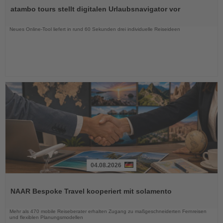
Sie
atambo tours stellt digitalen Urlaubsnavigator vor
die
Nachrichten
Neues Online-Tool liefert in rund 60 Sekunden drei individuelle Reiseideen
04.08.2026
Lesen
Sie
NAAR Bespoke Travel kooperiert mit solamento
die
Nachrichten
Mehr als 470 mobile Reiseberater erhalten Zugang zu maßgeschneiderten Fernreisen
und flexiblen Planungsmodellen