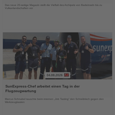
Nachrichten
Das neue 20-seitige Magazin stellt die Vielfalt des Archipels von Badeinseln bis zu
Vulkanlandschaften vor
04.08.2026
Lesen
Sie
SunExpress-Chef arbeitet einen Tag in der
die
Flugzeugwartung
Nachrichten
Marcus Schnabel tauschte beim internen „Job Tasting“ den Schreibtisch gegen den
Werkzeugkasten