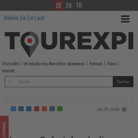
DE
EN
TR
Luxus-
Wählen Sie Ein Land
Safari
durch
die
Linse
Startseite
Ich möchte den Newsletter abonnieren
Podcast
Video
bei
Kontakt
Great
Suche
Plains
-
26.05.2026
Wissen,
was