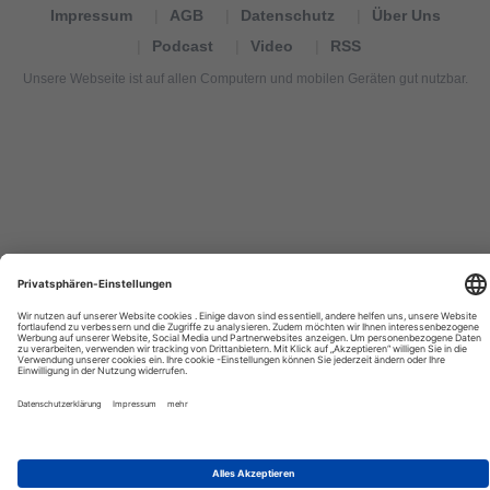
Impressum
AGB
Datenschutz
Über Uns
Podcast
Video
RSS
Unsere Webseite ist auf allen Computern und mobilen Geräten gut nutzbar.
Tourexpi,
turizm
haberleri,
Reisebüros,
tourism
news,
noticias
de
turismo,
Tourismus
Nachrichten,
новости
туризма,
travel
tourism
news,
international
tourism