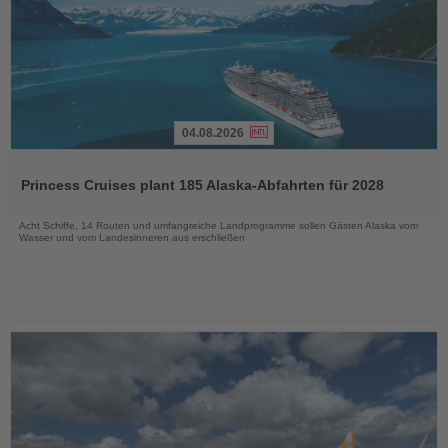
04.08.2026
Lesen
Sie
Princess Cruises plant 185 Alaska-Abfahrten für 2028
die
Nachrichten
Acht Schiffe, 14 Routen und umfangreiche Landprogramme sollen Gästen Alaska vom
Wasser und vom Landesinneren aus erschließen