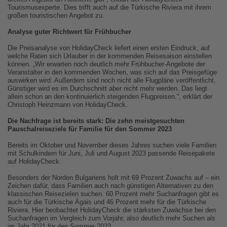
Tourismusexperte. Dies trifft auch auf die Türkische Riviera mit ihrem
großen touristischen Angebot zu.
Analyse guter Richtwert für Frühbucher
Die Preisanalyse von HolidayCheck liefert einen ersten Eindruck, auf
welche Raten sich Urlauber in der kommenden Reisesaison einstellen
können. „Wir erwarten noch deutlich mehr Frühbucher-Angebote der
Veranstalter in den kommenden Wochen, was sich auf das Preisgefüge
auswirken wird. Außerdem sind noch nicht alle Flugpläne veröffentlicht.
Günstiger wird es im Durchschnitt aber nicht mehr werden. Das liegt
allein schon an den kontinuierlich steigenden Flugpreisen.“, erklärt der
Christoph Heinzmann von HolidayCheck.
Die Nachfrage ist bereits stark: Die zehn meistgesuchten
Pauschalreiseziele für Familie für den Sommer 2023
Bereits im Oktober und November dieses Jahres suchen viele Familien
mit Schulkindern für Juni, Juli und August 2023 passende Reisepakete
auf HolidayCheck.
Besonders der Norden Bulgariens holt mit 69 Prozent Zuwachs auf – ein
Zeichen dafür, dass Familien auch nach günstigen Alternativen zu den
klassischen Reisezielen suchen. 60 Prozent mehr Suchanfragen gibt es
auch für die Türkische Ägais und 46 Prozent mehr für die Türkische
Riviera. Hier beobachtet HolidayCheck die stärksten Zuwächse bei den
Suchanfragen im Vergleich zum Vorjahr, also deutlich mehr Suchen als
im Jahr 2021 für den Sommer 2022.