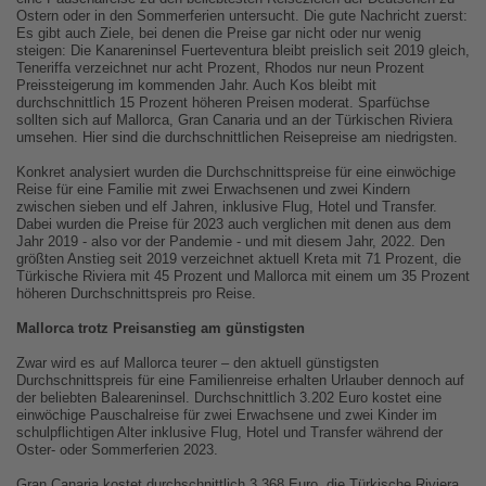
Ostern oder in den Sommerferien untersucht. Die gute Nachricht zuerst:
Es gibt auch Ziele, bei denen die Preise gar nicht oder nur wenig
steigen: Die Kanareninsel Fuerteventura bleibt preislich seit 2019 gleich,
Teneriffa verzeichnet nur acht Prozent, Rhodos nur neun Prozent
Preissteigerung im kommenden Jahr. Auch Kos bleibt mit
durchschnittlich 15 Prozent höheren Preisen moderat. Sparfüchse
sollten sich auf Mallorca, Gran Canaria und an der Türkischen Riviera
umsehen. Hier sind die durchschnittlichen Reisepreise am niedrigsten.
Konkret analysiert wurden die Durchschnittspreise für eine einwöchige
Reise für eine Familie mit zwei Erwachsenen und zwei Kindern
zwischen sieben und elf Jahren, inklusive Flug, Hotel und Transfer.
Dabei wurden die Preise für 2023 auch verglichen mit denen aus dem
Jahr 2019 - also vor der Pandemie - und mit diesem Jahr, 2022. Den
größten Anstieg seit 2019 verzeichnet aktuell Kreta mit 71 Prozent, die
Türkische Riviera mit 45 Prozent und Mallorca mit einem um 35 Prozent
höheren Durchschnittspreis pro Reise.
Mallorca trotz Preisanstieg am günstigsten
Zwar wird es auf Mallorca teurer – den aktuell günstigsten
Durchschnittspreis für eine Familienreise erhalten Urlauber dennoch auf
der beliebten Baleareninsel. Durchschnittlich 3.202 Euro kostet eine
einwöchige Pauschalreise für zwei Erwachsene und zwei Kinder im
schulpflichtigen Alter inklusive Flug, Hotel und Transfer während der
Oster- oder Sommerferien 2023.
Gran Canaria kostet durchschnittlich 3.368 Euro, die Türkische Riviera