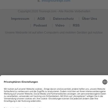
E.
info@tourexpi.com
Copyright 2020 Tourexpi.com - Alle Rechte Vorbehalten
Impressum
AGB
Datenschutz
Über Uns
Podcast
Video
RSS
Unsere Webseite ist auf allen Computern und mobilen Geräten gut nutzbar.
Tourexpi,
turizm
haberleri,
Reisebüros,
tourism
news,
noticias
de
turismo,
Tourismus
Nachrichten,
новости
туризма,
travel
tourism