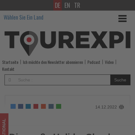
DE
EN
TR
Die
Wählen Sie Ein Land
große
HolidayCheck
Frühbucher-
Preisanalyse
Startseite
Ich möchte den Newsletter abonnieren
Podcast
Video
-
Kontakt
Wissen,
Suche
was
im
14.12.2022
Tourismus
los