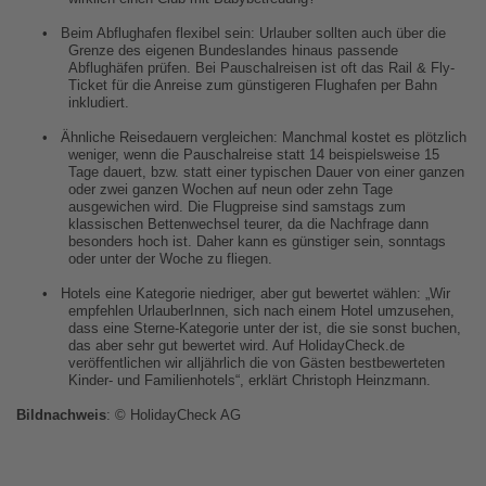
•
Beim Abflughafen flexibel sein: Urlauber sollten auch über die
Grenze des eigenen Bundeslandes hinaus passende
Abflughäfen prüfen. Bei Pauschalreisen ist oft das Rail & Fly-
Ticket für die Anreise zum günstigeren Flughafen per Bahn
inkludiert.
•
Ähnliche Reisedauern vergleichen: Manchmal kostet es plötzlich
weniger, wenn die Pauschalreise statt 14 beispielsweise 15
Tage dauert, bzw. statt einer typischen Dauer von einer ganzen
oder zwei ganzen Wochen auf neun oder zehn Tage
ausgewichen wird. Die Flugpreise sind samstags zum
klassischen Bettenwechsel teurer, da die Nachfrage dann
besonders hoch ist. Daher kann es günstiger sein, sonntags
oder unter der Woche zu fliegen.
•
Hotels eine Kategorie niedriger, aber gut bewertet wählen: „Wir
empfehlen UrlauberInnen, sich nach einem Hotel umzusehen,
dass eine Sterne-Kategorie unter der ist, die sie sonst buchen,
das aber sehr gut bewertet wird. Auf HolidayCheck.de
veröffentlichen wir alljährlich die von Gästen bestbewerteten
Kinder- und Familienhotels“, erklärt Christoph Heinzmann.
Bildnachweis
: © HolidayCheck AG