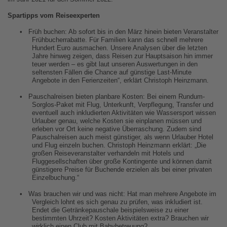
Spartipps vom Reiseexperten
•
Früh buchen: Ab sofort bis in den März hinein bieten Veranstalter
Frühbucherrabatte. Für Familien kann das schnell mehrere
Hundert Euro ausmachen. Unsere Analysen über die letzten
Jahre hinweg zeigen, dass Reisen zur Hauptsaison hin immer
teuer werden – es gibt laut unseren Auswertungen in den
seltensten Fällen die Chance auf günstige Last-Minute
Angebote in den Ferienzeiten“, erklärt Christoph Heinzmann.
•
Pauschalreisen bieten planbare Kosten: Bei einem Rundum-
Sorglos-Paket mit Flug, Unterkunft, Verpflegung, Transfer und
eventuell auch inkludierten Aktivitäten wie Wassersport wissen
Urlauber genau, welche Kosten sie einplanen müssen und
erleben vor Ort keine negative Überraschung. Zudem sind
Pauschalreisen auch meist günstiger, als wenn Urlauber Hotel
und Flug einzeln buchen. Christoph Heinzmann erklärt: „Die
großen Reiseveranstalter verhandeln mit Hotels und
Fluggesellschaften über große Kontingente und können damit
günstigere Preise für Buchende erzielen als bei einer privaten
Einzelbuchung.“
•
Was brauchen wir und was nicht: Hat man mehrere Angebote im
Vergleich lohnt es sich genau zu prüfen, was inkludiert ist.
Endet die Getränkepauschale beispielsweise zu einer
bestimmten Uhrzeit? Kosten Aktivitäten extra? Brauchen wir
wirklich einen Club mit Babybetreuung?