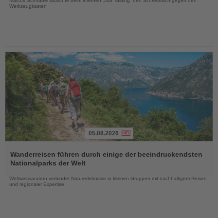
Marcus Schnabel tauschte beim internen „Job Tasting“ den Schreibtisch gegen den
Werkzeugkasten
05.08.2026
Lesen
Sie
Wanderreisen führen durch einige der beeindruckendsten
die
Nationalparks der Welt
Nachrichten
Weltweitwandern verbindet Naturerlebnisse in kleinen Gruppen mit nachhaltigem Reisen
und regionaler Expertise