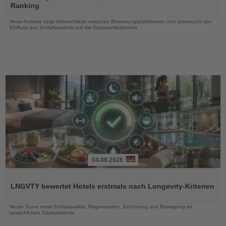
die
Ranking
Nachrichten
Neue Analyse zeigt Unterschiede zwischen Bewertungsplattformen und untersucht den
Einfluss des Schlafkomforts auf die Gästezufriedenheit
04.08.2026
Lesen
Sie
LNGVTY bewertet Hotels erstmals nach Longevity-Kriterien
die
Nachrichten
Neuer Score misst Schlafqualität, Regeneration, Ernährung und Bewegung im
tatsächlichen Gästeerlebnis