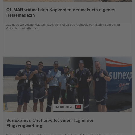
Lesen
Sie
OLIMAR widmet den Kapverden erstmals ein eigenes
die
Reisemagazin
Nachrichten
Das neue 20-seitige Magazin stellt die Vielfalt des Archipels von Badeinseln bis zu
Vulkanlandschaften vor
04.08.2026
Lesen
Sie
SunExpress-Chef arbeitet einen Tag in der
die
Flugzeugwartung
Nachrichten