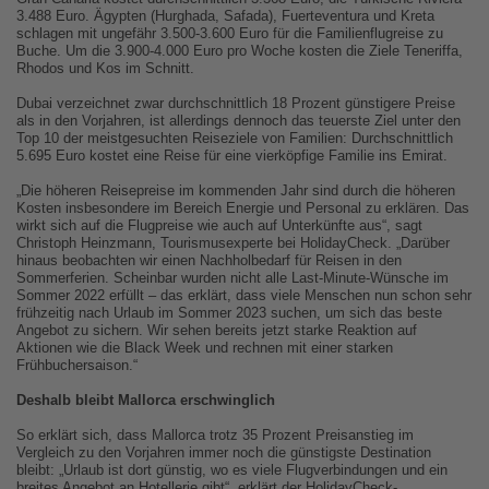
3.488 Euro. Ägypten (Hurghada, Safada), Fuerteventura und Kreta
schlagen mit ungefähr 3.500-3.600 Euro für die Familienflugreise zu
Buche. Um die 3.900-4.000 Euro pro Woche kosten die Ziele Teneriffa,
Rhodos und Kos im Schnitt.
Dubai verzeichnet zwar durchschnittlich 18 Prozent günstigere Preise
als in den Vorjahren, ist allerdings dennoch das teuerste Ziel unter den
Top 10 der meistgesuchten Reiseziele von Familien: Durchschnittlich
5.695 Euro kostet eine Reise für eine vierköpfige Familie ins Emirat.
„Die höheren Reisepreise im kommenden Jahr sind durch die höheren
Kosten insbesondere im Bereich Energie und Personal zu erklären. Das
wirkt sich auf die Flugpreise wie auch auf Unterkünfte aus“, sagt
Christoph Heinzmann, Tourismusexperte bei HolidayCheck. „Darüber
hinaus beobachten wir einen Nachholbedarf für Reisen in den
Sommerferien. Scheinbar wurden nicht alle Last-Minute-Wünsche im
Sommer 2022 erfüllt – das erklärt, dass viele Menschen nun schon sehr
frühzeitig nach Urlaub im Sommer 2023 suchen, um sich das beste
Angebot zu sichern. Wir sehen bereits jetzt starke Reaktion auf
Aktionen wie die Black Week und rechnen mit einer starken
Frühbuchersaison.“
Deshalb bleibt Mallorca erschwinglich
So erklärt sich, dass Mallorca trotz 35 Prozent Preisanstieg im
Vergleich zu den Vorjahren immer noch die günstigste Destination
bleibt: „Urlaub ist dort günstig, wo es viele Flugverbindungen und ein
breites Angebot an Hotellerie gibt“, erklärt der HolidayCheck-