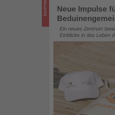
ÄGYPTEN
was
Neue Impulse für Hurghada: 
Neue Impulse fü
im
Beduinengemei
Tourismus
Ein neues Zentrum bewah
los
Einblicke in das Leben
ist!