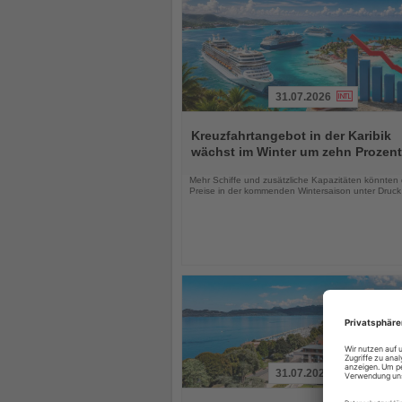
31.07.2026
Lesen
Sie
Kreuzfahrtangebot in der Karibik
die
wächst im Winter um zehn Prozent
Nachrichten
Mehr Schiffe und zusätzliche Kapazitäten könnten 
Preise in der kommenden Wintersaison unter Druck
31.07.2026
Lesen