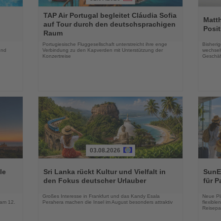
Lesen
Lesen
TAP Air Portugal begleitet Cláudia Sofia
Sie
Sie
Matt
auf Tour durch den deutschsprachigen
die
die
Posit
Raum
Nachrichten
Nachri
Portugiesische Fluggesellschaft unterstreicht ihre enge
Bisherig
und
Verbindung zu den Kapverden mit Unterstützung der
wechselt
Konzertreise
Geschäf
03.08.2026
Lesen
Lesen
Sie
Sie
le
Sri Lanka rückt Kultur und Vielfalt in
SunEx
die
die
den Fokus deutscher Urlauber
für P
Nachrichten
Nachri
Großes Interesse in Frankfurt und das Kandy Esala
Neue Pla
 am 12.
Perahera machen die Insel im August besonders attraktiv
flexibl
Reisepa