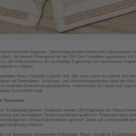
chstumsmotoren Ägyptens. Gleichzeitig geraten traditionelle Lebensweisen i
Blick. Vor diesem Hintergrund hat die TUI Care Foundation gemeinsam mit G
st es, den Kulturtourismus als nachhaltige Ergänzung zum bestehenden Angebo
ulturell zu stärken.
gründete Maaza Colourful Cultures Hub. Das erste seiner Art widmet sich den
ttet mit Werkstätten, Schulungs- und Veranstaltungsräumen dient der Hub a
t mit konkreten Einkommensperspektiven, insbesondere für Frauen und Jugendl
nalen Durchschnitt liegt.
er Tourismus
rtes Schulungsprogramm. Insgesamt werden 100 Angehörige der Maaza-Gemein
eting und nachhaltigen Tourismuspraktiken qualifiziert. Ergänzend dazu wer
eltverträglichen Offroad-Fahrtechniken geschult. Damit soll sichergestellt werd
on langfristig schützen.
form zur Bewahrung immateriellen Kulturerbes. Musik, mündliche Erzähltradi