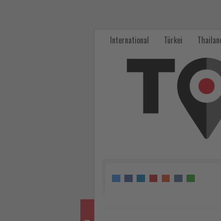
Neue
Impulse
International
Türkei
Thailan
für
Hurghada:
Kulturtourismus
stärkt
die
Maaza-
Beduinengemeinschaft
-
Wissen,