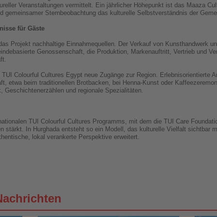
eller Veranstaltungen vermittelt. Ein jährlicher Höhepunkt ist das Maaza Cul
und gemeinsamer Sternbeobachtung das kulturelle Selbstverständnis der Geme
nisse für Gäste
t das Projekt nachhaltige Einnahmequellen. Der Verkauf von Kunsthandwerk 
indebasierte Genossenschaft, die Produktion, Markenauftritt, Vertrieb und Verk
ft.
TUI Colourful Cultures Egypt neue Zugänge zur Region. Erlebnisorientierte A
 etwa beim traditionellen Brotbacken, bei Henna-Kunst oder Kaffeezeremon
k, Geschichtenerzählen und regionale Spezialitäten.
ernationalen TUI Colourful Cultures Programms, mit dem die TUI Care Foundatio
 stärkt. In Hurghada entsteht so ein Modell, das kulturelle Vielfalt sichtbar 
entische, lokal verankerte Perspektive erweitert.
Nachrichten