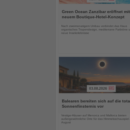
Lesen
Sie
Green Ocean Zanzibar eröffnet mit
die
neuem Boutique-Hotel-Konzept
Nachrichten
Nach zweimonatigem Umbau verbindet das Haus
organisches Tropendesign, mediterrane Farbtöne 
neue Inselerlebnisse
03.08.2026
Lesen
Sie
Balearen bereiten sich auf die tota
die
Sonnenfinsternis vor
Nachrichten
Vestige-Häuser auf Menorca und Mallorca bieten
außergewöhnliche Orte für das Himmelsschauspiel
August