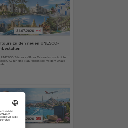
31.07.2026
alltours zu den neuen UNESCO-
rbestätten
chten
 UNESCO-Stätten eröffnen Reisenden zusätzliche
eiten, Kultur- und Naturerlebnisse mit dem Urlaub
inden
01.08.2026