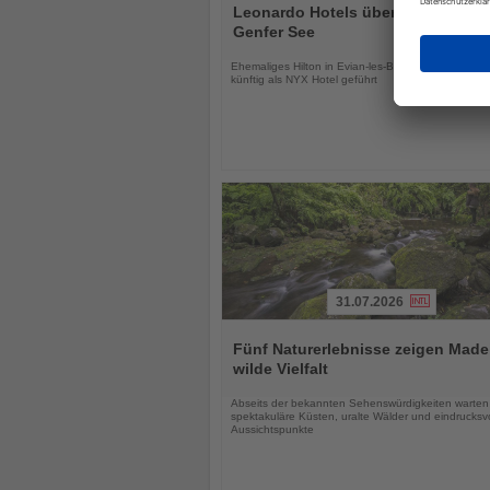
Sie
Leonardo Hotels übernimmt Hotel
die
Genfer See
Nachrichten
Ehemaliges Hilton in Evian-les-Bains wird modernisi
künftig als NYX Hotel geführt
31.07.2026
Lesen
Sie
Fünf Naturerlebnisse zeigen Made
die
wilde Vielfalt
Nachrichten
Abseits der bekannten Sehenswürdigkeiten warten
spektakuläre Küsten, uralte Wälder und eindrucksvo
Aussichtspunkte