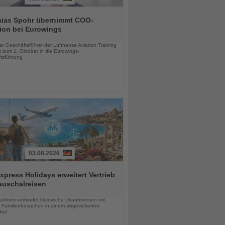
hias Spohr übernimmt COO-
ion bei Eurowings
chten
er Geschäftsführer der Lufthansa Aviation Training
 zum 1. Oktober in die Eurowings-
tsführung
03.08.2026
press Holidays erweitert Vertrieb
auschalreisen
chten
ttform verbindet klassische Urlaubsreisen mit
en Familienbesuchen in einem abgesicherten
ket