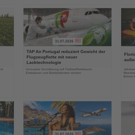
31.07.2026
Lesen
Lesen
TAP Air Portugal reduziert Gewicht der
Sie
Sie
Flori
Flugzeugflotte mit neuer
die
die
auße
Lacktechnologie
Nachrichten
Nachri
und
Innovative Grundierung soll Treibstoffverbrauch,
Jakobsm
Emissionen und Betriebskosten senken
Meeress
Bühne b
31.07.2026