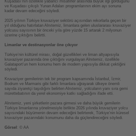
Kuşadası’nın özellikle yabancı misafirler arasında büyük ilgi gördüğünü
ve Kuşadası çıkışlı Yunan Adaları programlarının ekim ayı sonuna
kadar devam edeceğini söyledi.
2025 yılının Türkiye kruvaziyer sektörü açısından rekorlarla geçen bir
yıl olduğunu hatırlatan Alnıtemiz, limanlara gelen uluslararası kruvaziyer
yolcusu sayısının bir önceki yıla göre yüzde 15 artarak 2 milyonun
üzerine çıktığını belirtti.
Limanlar ve destinasyonlar öne çıkıyor
Türkiye’nin kültürel mirası, doğal güzellikleri ve liman altyapısıyla
kruvaziyer pazarında öne çıktığını vurgulayan Alnıtemiz, özellikle
Galataport’un hem konumu hem de modern yapısıyla dikkat çektiğini
söyledi.
Kruvaziyer gemilerinin tek bir program kapsamında İstanbul, İzmir,
Bodrum ve Marmaris gibi farklı limanlara uğrayarak ülkeye önemli
sayıda ziyaretçi taşıdığını belirten Alnıtemiz, yolcuların yanı sıra gemi
mürettebatının da yerel ekonomiye katkı sağladığını ifade etti.
Alnıtemiz, yeni şirketlerin pazara girmesi ve daha büyük gemilerin
Türkiye limanlarına yönelmesiyle birlikte 2026 yılında kruvaziyer yolcu
sayısındaki büyümenin devam edeceğini belirterek, Türkiye’nin küresel
kruvaziyer pazarındaki konumunu daha da güçlendireceğini söyledi.
Görsel
: © AA