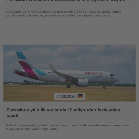
2026 fuarı, Çin'in Greater Bay Area bölgesinde 2.500'den fazla katılımcıyı dünya
genelinden konaklama ve yiyecek-içecek sektörü alıcılarıyla buluşturacak
04.08.2026
Haberi
Oku
Eurowings yılın ilk yarısında 10 milyondan fazla yolcu
taşıdı
İstikrarlı operasyonlar, yüksek müşteri memnuniyeti ve Akdeniz destinasyonlarına artan
talep yılın ilk altı ayına damga vurdu