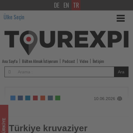
DE
EN
TR
Türkiye
Ülke Seçin
kruvaziyer
turizminde
büyüme
ivmesini
Ana Sayfa
Bülten Almak İstiyorum
Podcast
Video
İletişim
sürdürüyor
Ara
-
Tourexpi,
10.06.2026
sizler
için
TÜRKIYE
turizmde
Türkiye kruvaziyer
Türkiye kruvaziyer turizminde büyüme ivmesini sürdürüyor