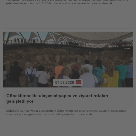
şehir destinasyonlarına 1.500'den fazla otel odası ve rezidans kazandıracak
04.08.2026
Haberi
Oku
Göbeklitepe'de ulaşım altyapısı ve ziyaret rotaları
genişletiliyor
UNESCO Dünya Mirası Listesi'ndeki Göbeklitepe'de artan ziyaretçi sayısını karşılamak
amacıyla yol ve gezi altyapısına yönelik yatırımlar hız kazandı