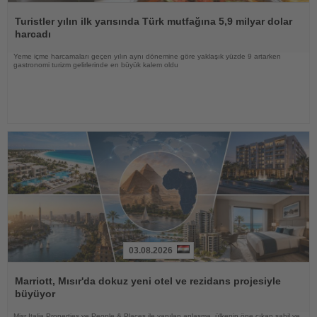
Haberi
Oku
Turistler yılın ilk yarısında Türk mutfağına 5,9 milyar dolar
harcadı
Yeme içme harcamaları geçen yılın aynı dönemine göre yaklaşık yüzde 9 artarken
gastronomi turizm gelirlerinde en büyük kalem oldu
03.08.2026
Haberi
Oku
Marriott, Mısır'da dokuz yeni otel ve rezidans projesiyle
büyüyor
Misr Italia Properties ve People & Places ile yapılan anlaşma, ülkenin öne çıkan sahil ve