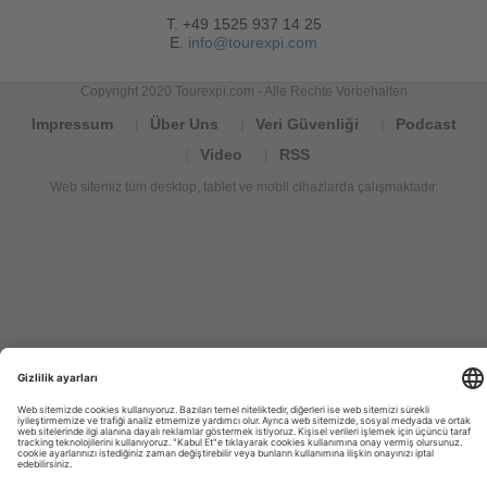
T. +49 1525 937 14 25
E.
info@tourexpi.com
Copyright 2020 Tourexpi.com - Alle Rechte Vorbehalten
Impressum
Über Uns
Veri Güvenliği
Podcast
Video
RSS
Web sitemiz tüm desktop, tablet ve mobil cihazlarda çalışmaktadır.
Tourexpi,
turizm
haberleri,
Reisebüros,
tourism
news,
noticias
de
turismo,
Tourismus
Nachrichten,
новости
туризма,