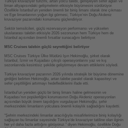
Türkiye kruvaziyer turizmi, artan yolcu talebi, genişleyen sefer ağları ve
liman altyapısındaki gelişmelerin etkisiyle büyümesini sürdürüyor.
Özellikle İstanbul’un yeniden önemli bir biniş limanı olarak öne çıkması
ve Ege limanlarının yoğun ilgi görmesi, Türkiye’nin Doğu Akdeniz
kruvaziyer pazarındaki konumunu güçlendiriyor.
Sektör temsilcileri, güçlü rezervasyon performansı ve yükselen
uluslararası talebin etkisiyle 2026 sezonunun hem Türkiye hem de
İstanbul açısından önemli fırsatlar sunacağını belirtiyor.
MSC Cruises talebin güçlü seyrettiğini belirtiyor
MSC Cruises Türkiye Ülke Müdürü Işın Hekimoğlu, şirket olarak
İstanbul, İzmir ve Kuşadası çıkışlı operasyonlarını yaz ve kış
sezonlarında kesintisiz şekilde geliştirmeye devam ettiklerini söyledi.
Türkiye kruvaziyer pazarının 2026 yılında stratejik bir büyüme dönemine
girdiğini belirten Hekimoğlu, artan talebe paralel olarak kapasiteyi ve
sefer çeşitliliğini artırmayı hedeflediklerini ifade etti.
İstanbul’un yeniden güçlü bir biniş limanı haline gelmesinin ve
Kuşadası’nın popülerliğini korumasının Doğu Akdeniz operasyonları
açısından büyük önem taşıdığını vurgulayan Hekimoğlu, şehir
merkezindeki limanların yolculara önemli kolaylık sağladığını kaydetti.
“Şehrin merkezindeki limanlar aracılığıyla misafirlerimize biniş kolaylığı
sağlayan bu limanlar sayesinde Türkiye’de kruvaziyer tatiline olan ilginin
her yıl daha fazla arttığını görüyoruz.” diyen Hekimoğlu, özellikle Doğu