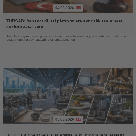
04.08.2026
Haberi
Oku
TÜRSAB: Yabancı dijital platformlara ayrıcalık tanınması
sektöre zarar verir
Birlik, Meclis gündemine gelmesi beklenen yasa tasarısının yerli seyahat acentalarının
rekabet gücünü zayıflatacağı uyarısında bulundu
05.08.2026
Haberi
Oku
HOTELEX Shenzhen uluslararası alıcı programını başlattı