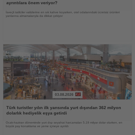
ayrıntılara önem veriyor?
İsveçli tatilciler valizlerine en sık kahve koyarken, otel odalarındaki ücretsiz ürünleri
yanlarına almamalarıyla da dikkat çekiyor
03.08.2026
Haberi
Oku
Türk turistler yılın ilk yarısında yurt dışından 362 milyon
dolarlık hediyelik eşya getirdi
Ocak-haziran döneminde yurt dışı seyahat harcamaları 5,19 milyar dolar olurken, en
büyük pay konaklama ve yeme içmeye ayrıldı