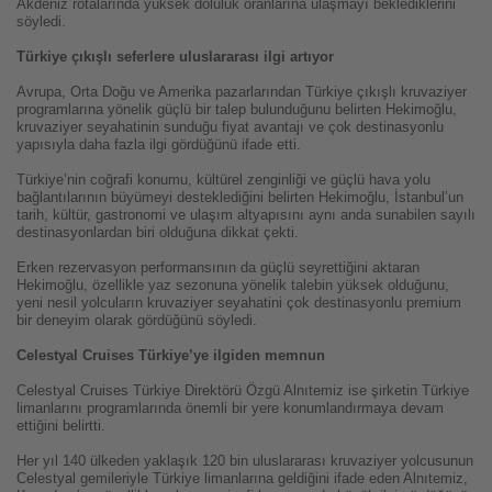
Akdeniz rotalarında yüksek doluluk oranlarına ulaşmayı beklediklerini
söyledi.
Türkiye çıkışlı seferlere uluslararası ilgi artıyor
Avrupa, Orta Doğu ve Amerika pazarlarından Türkiye çıkışlı kruvaziyer
programlarına yönelik güçlü bir talep bulunduğunu belirten Hekimoğlu,
kruvaziyer seyahatinin sunduğu fiyat avantajı ve çok destinasyonlu
yapısıyla daha fazla ilgi gördüğünü ifade etti.
Türkiye’nin coğrafi konumu, kültürel zenginliği ve güçlü hava yolu
bağlantılarının büyümeyi desteklediğini belirten Hekimoğlu, İstanbul’un
tarih, kültür, gastronomi ve ulaşım altyapısını aynı anda sunabilen sayılı
destinasyonlardan biri olduğuna dikkat çekti.
Erken rezervasyon performansının da güçlü seyrettiğini aktaran
Hekimoğlu, özellikle yaz sezonuna yönelik talebin yüksek olduğunu,
yeni nesil yolcuların kruvaziyer seyahatini çok destinasyonlu premium
bir deneyim olarak gördüğünü söyledi.
Celestyal Cruises Türkiye’ye ilgiden memnun
Celestyal Cruises Türkiye Direktörü Özgü Alnıtemiz ise şirketin Türkiye
limanlarını programlarında önemli bir yere konumlandırmaya devam
ettiğini belirtti.
Her yıl 140 ülkeden yaklaşık 120 bin uluslararası kruvaziyer yolcusunun
Celestyal gemileriyle Türkiye limanlarına geldiğini ifade eden Alnıtemiz,