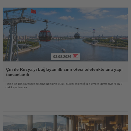
03.08.2026
Haberi
Oku
Çin ile Rusya'yı bağlayan ilk sınır ötesi teleferikte ana yapı
tamamlandı
Heihe ile Blagoveşçensk arasındaki yolculuk süresi teleferiğin hizmete girmesiyle 6 ila 8
dakikaya inecek