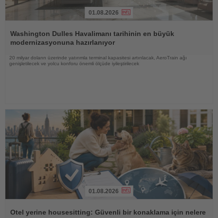
01.08.2026
Haberi
Oku
Washington Dulles Havalimanı tarihinin en büyük
modernizasyonuna hazırlanıyor
20 milyar doların üzerinde yatırımla terminal kapasitesi artırılacak, AeroTrain ağı
genişletilecek ve yolcu konforu önemli ölçüde iyileştirilecek
01.08.2026
Haberi
Oku
Otel yerine housesitting: Güvenli bir konaklama için nelere