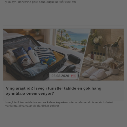
yılın aynı dönemine göre daha düşük net kâr elde etti
03.08.2026
Haberi
Oku
Ving araştırdı: İsveçli turistler tatilde en çok hangi
ayrıntılara önem veriyor?
İsveçli tatilciler valizlerine en sık kahve koyarken, otel odalarındaki ücretsiz ürünleri
yanlarına almamalarıyla da dikkat çekiyor