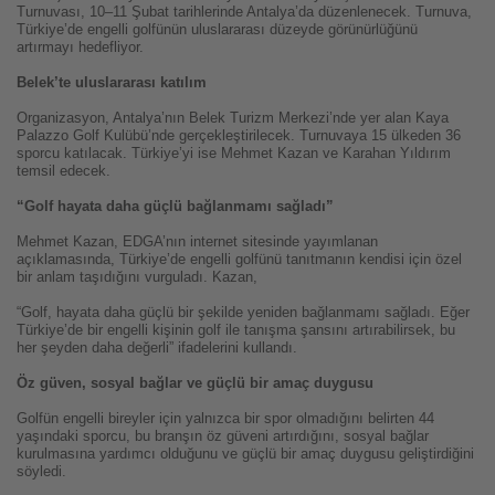
Turnuvası, 10–11 Şubat tarihlerinde Antalya’da düzenlenecek. Turnuva,
Türkiye’de engelli golfünün uluslararası düzeyde görünürlüğünü
artırmayı hedefliyor.
Belek’te uluslararası katılım
Organizasyon, Antalya’nın Belek Turizm Merkezi’nde yer alan Kaya
Palazzo Golf Kulübü’nde gerçekleştirilecek. Turnuvaya 15 ülkeden 36
sporcu katılacak. Türkiye’yi ise Mehmet Kazan ve Karahan Yıldırım
temsil edecek.
“Golf hayata daha güçlü bağlanmamı sağladı”
Mehmet Kazan, EDGA’nın internet sitesinde yayımlanan
açıklamasında, Türkiye’de engelli golfünü tanıtmanın kendisi için özel
bir anlam taşıdığını vurguladı. Kazan,
“Golf, hayata daha güçlü bir şekilde yeniden bağlanmamı sağladı. Eğer
Türkiye’de bir engelli kişinin golf ile tanışma şansını artırabilirsek, bu
her şeyden daha değerli” ifadelerini kullandı.
Öz güven, sosyal bağlar ve güçlü bir amaç duygusu
Golfün engelli bireyler için yalnızca bir spor olmadığını belirten 44
yaşındaki sporcu, bu branşın öz güveni artırdığını, sosyal bağlar
kurulmasına yardımcı olduğunu ve güçlü bir amaç duygusu geliştirdiğini
söyledi.