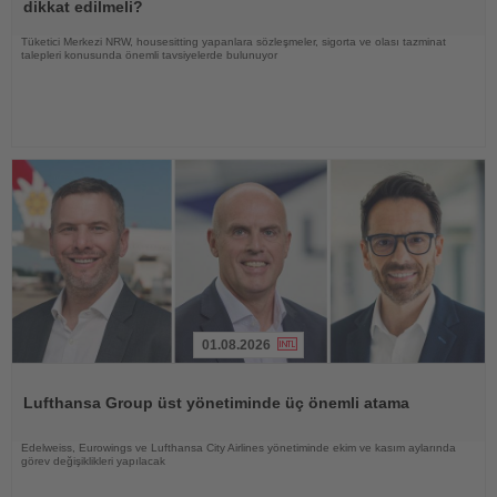
dikkat edilmeli?
Tüketici Merkezi NRW, housesitting yapanlara sözleşmeler, sigorta ve olası tazminat
talepleri konusunda önemli tavsiyelerde bulunuyor
01.08.2026
Haberi
Oku
Lufthansa Group üst yönetiminde üç önemli atama
Edelweiss, Eurowings ve Lufthansa City Airlines yönetiminde ekim ve kasım aylarında
görev değişiklikleri yapılacak