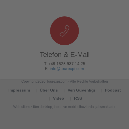
Telefon & E-Mail
T. +49 1525 937 14 25
E.
info@tourexpi.com
Copyright 2020 Tourexpi.com - Alle Rechte Vorbehalten
Impressum
Über Uns
Veri Güvenliği
Podcast
Video
RSS
Web sitemiz tüm desktop, tablet ve mobil cihazlarda çalışmaktadır.
Tourexpi,
turizm
haberleri,