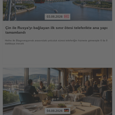
03.08.2026
Haberi
Oku
Çin ile Rusya'yı bağlayan ilk sınır ötesi teleferikte ana yapı
tamamlandı
Heihe ile Blagoveşçensk arasındaki yolculuk süresi teleferiğin hizmete girmesiyle 6 ila 8
dakikaya inecek
04.08.2026