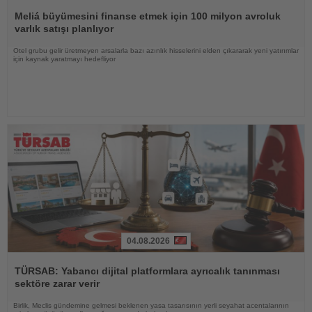
Haberi
Oku
Meliá büyümesini finanse etmek için 100 milyon avroluk
varlık satışı planlıyor
Otel grubu gelir üretmeyen arsalarla bazı azınlık hisselerini elden çıkararak yeni yatırımlar
için kaynak yaratmayı hedefliyor
04.08.2026
Haberi
Oku
TÜRSAB: Yabancı dijital platformlara ayrıcalık tanınması
sektöre zarar verir
Birlik, Meclis gündemine gelmesi beklenen yasa tasarısının yerli seyahat acentalarının