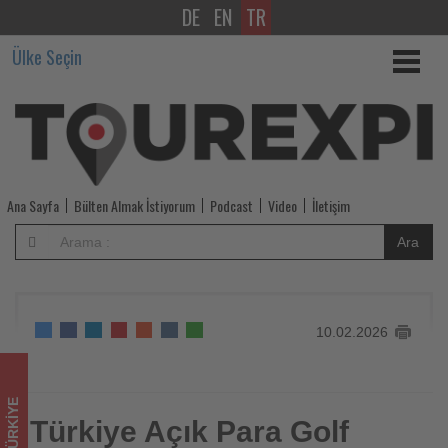
DE
EN
TR
Türkiye
Ülke Seçin
Açık
Para
Golf
Turnuvası
Ana Sayfa
Bülten Almak İstiyorum
Podcast
Video
İletişim
Antalya’da
Ara
başlıyor
-
10.02.2026
Tourexpi,
sizler
TÜRKIYE
için
Türkiye Açık Para Golf
Türkiye Açık Para Golf Turnuvası Antalya’da başlıyor