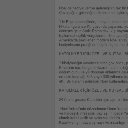
Noel’de hediye verme geleneğinin tek bir 
Çavuşoğlu, geleneğin kökenlerine ilişkin 
“Üç Bilge geleneğinde, İsa’ya sunulan hedi
Nikola figürü ise IV. yüzyılda yaşamış, y
dönüşmüştür. Antik Roma’daki kış bayramlar
toplumsal eşitlik vurgulanırdı. Hristiyanlı
Amerika’da şekillenen modern Noel anlayı
hediyeleşme pratiği de büyük ölçüde bu d
KATOLİKLER İÇİN ÖZEL VE KUTSAL B
“Hristiyanlığın yayılmasından çok önce, pa
Kilise’nin ise, bu günü Hazreti İsa’nın d
doğum günü ve yıl dönümü anlamına gelen
en eski kaynağı 325 veya 336 yıllarına ka
etti. Bu kararın ardından Noel kutlamalar
KATOLİKLER İÇİN ÖZEL VE KUTSAL B
24 Aralık gecesi Katolikler için ayrı bir
Noel Arifesi’nde düzenlenen Gece Yarısı Ay
ve kardeşlik mesajları paylaşılır. Gece Ya
olarak kabul edilir ve yalnızca dini bir ri
Katolikler için dayanışmayı ve insanlığın o