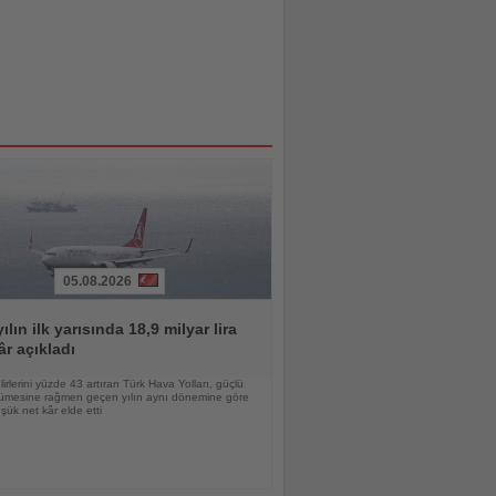
05.08.2026
ılın ilk yarısında 18,9 milyar lira
âr açıkladı
lirlerini yüzde 43 artıran Türk Hava Yolları, güçlü
yümesine rağmen geçen yılın aynı dönemine göre
ük net kâr elde etti