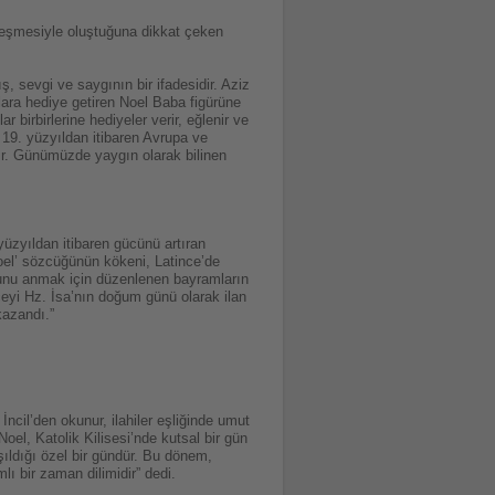
rleşmesiyle oluştuğuna dikkat çeken
ş, sevgi ve saygının bir ifadesidir. Aziz
lara hediye getiren Noel Baba figürüne
 birbirlerine hediyeler verir, eğlenir ve
e 19. yüzyıldan itibaren Avrupa ve
ır. Günümüzde yaygın olarak bilinen
yüzyıldan itibaren gücünü artıran
Noel’ sözcüğünün kökeni, Latince’de
unu anmak için düzenlenen bayramların
ceyi Hz. İsa’nın doğum günü olarak ilan
kazandı.”
İncil’den okunur, ilahiler eşliğinde umut
oel, Katolik Kilisesi’nde kutsal bir gün
aşıldığı özel bir gündür. Bu dönem,
lı bir zaman dilimidir” dedi.