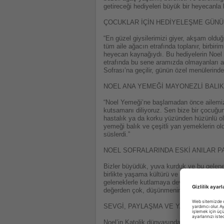
getireceği hediyeleri büyük bir heyecanla 
ÇOCUKLAR İÇİN HEDİYELEŞME GÜNÜN
“En güzel giysilerimizi giyer, akşam oldu
tüm aile ağacın etrafında toplanır, birbiri
heyecan kaynağıydı. Bu hediyelerin Noel Ba
etrafında bu sene aramızda olmayanları an
Sofrası’na geçilir, günün özel menülerinde
NOEL ANA YEMEĞİ MAYONEZLİ BALIK
“Noel Yemeği’ne başlamadan önce ailemizi
kutsamanı diliyoruz. Sen bize bir çocuğun
hastalık ya da korku yüzünden hüzünlü ol
yemeği balık ve çeşitli yan yemeklerin old
süslerdi.”
NOEL SOFRALARINDA ESKİ ANILAR PA
Bizler büyüdük, yuva kurduk ve bu gelen
birlikte yaşama kültürü ve inançlarımızı 
geleneklerle kutlamaya devam ediyor, aile 
değerden çok, düşünmenin ve sevginin ön
SEVGİ, PAYLAŞMA VE YARDIMLAŞMA
Noel’in Katolik dünyasında derin bir mane