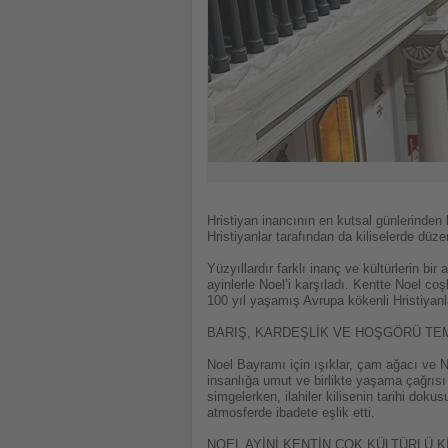
Hristiyan inancının en kutsal günlerinde
Hristiyanlar tarafından da kiliselerde düzen
Yüzyıllardır farklı inanç ve kültürlerin b
ayinlerle Noel’i karşıladı. Kentte Noel c
100 yıl yaşamış Avrupa kökenli Hristiyanlar
BARIŞ, KARDEŞLİK VE HOŞGÖRÜ TEM
Noel Bayramı için ışıklar, çam ağacı ve N
insanlığa umut ve birlikte yaşama çağrısı 
simgelerken, ilahiler kilisenin tarihi doku
atmosferde ibadete eşlik etti.
NOEL AYİNİ KENTİN ÇOK KÜLTÜRLÜ Kİ