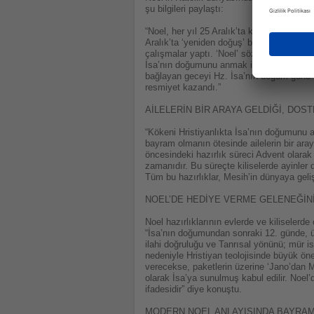
şu bilgileri paylaştı:
“Noel, her yıl 25 Aralık’ta kutlanan, sev
Aralık’ta ‘yeniden doğuş’ bayramını kutlu
çalışmalar yaptı. ‘Noel’ sözcüğünün köke
İsa’nın doğumunu anmak için düzenlenen b
bağlayan geceyi Hz. İsa’nın doğum günü ol
resmiyet kazandı.”
AİLELERİN BİR ARAYA GELDİĞİ, DOS
“Kökeni Hristiyanlıkta İsa’nın doğumunu 
bayram olmanın ötesinde ailelerin bir araya
öncesindeki hazırlık süreci Advent olarak 
zamanıdır. Bu süreçte kiliselerde ayinle
Tüm bu hazırlıklar, Mesih’in dünyaya geliş
NOEL’DE HEDİYE VERME GELENEĞİN
Noel hazırlıklarının evlerde ve kiliseler
“İsa’nın doğumundan sonraki 12. günde, üç 
ilahi doğruluğu ve Tanrısal yönünü; mür i
nedeniyle Hristiyan teolojisinde büyük ön
verecekse, paketlerin üzerine ‘Jano’dan Ma
olarak İsa’ya sunulmuş kabul edilir. Noel
ifadesidir” diye konuştu.
MODERN NOEL ANLAYIŞINDA BAYRAM,