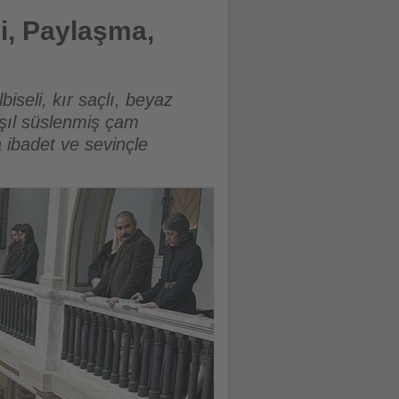
kılandı
i, Paylaşma,
biseli, kır saçlı, beyaz
 ışıl süslenmiş çam
 ibadet ve sevinçle