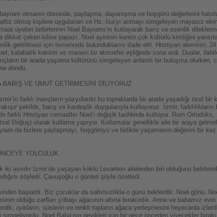
r bayram olmanın ötesinde, paylaşma, dayanışma ve hoşgörü değerlerini hatırlat
vaftiz olmuş kişilere uygulanan ve Hz. İsa’yı anmayı simgeleyen mayasız ek
at üyeleri birbirlerinin Noel Bayramı’nı kutlayarak barış ve esenlik dileklerin
na dikkat çeken kilise papazı, Noel ayininin kentin çok kültürlü kimliğini yansı
lik getirilmesi için temennide bulunduklarını ifade etti. Hristiyan aleminin, 24
, kalabalık katılım ve manevi bir atmosfer eşliğinde sona erdi. Dualar, ilahiler
nançların bir arada yaşama kültürünü simgeleyen anlamlı bir buluşma olurken, 
ine döndü.
A BARIŞ VE UMUT GETİRMESİNİ DİLİYORUZ
r’in farklı inançların yüzyıllardır bu topraklarda bir arada yaşadığı özel bir
kışır şekilde, barış ve kardeşlik duygularıyla kutluyoruz. İzmir, farklılıkların b
e farklı Hristiyan cemaatler Noel’i değişik tarihlerde kutluyor. Rum Ortodoks, S
al Doğuş) olarak kutlama yapıyor. Kutlamalar genellikle aile bir araya gelmele
am da bizlere paylaşmayı, hoşgörüyü ve birlikte yaşamanın değerini bir kez d
 ÖNCEYE YOLCULUK
 iki asırdır İzmir’de yaşayan köklü Levanten ailelerden biri olduğunu belirtere
şıdığını söyledi. Çavuşoğlu o günleri şöyle özetledi:
sinden başlardı. Biz çocuklar da sabırsızlıkla o günü beklerdik. Noel günü, 
istesinin olduğu zarfları yılbaşı ağacının altına bırakırdık. Anne ve babamız ev
ik; ışıkların, süslerin ve renkli topların ağaca yerleşmesini heyecanla izlerdik
i simgeliyordu. Noel Baba’nın geyikleri için bir gece önceden yiyecekler bırakı