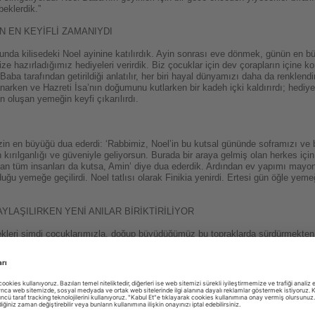
beklerdik.”
 EN KEYİFLİ ZAMANIYDI
ğunda kilisedeki Noel ayinine katılırdık. Ayin sonrası eve dönmek, günün en bü
mize hazırladığımız hediyeleri verirdik. Biz çocuklar için dev çorapların içine k
ba tarafından getirildiği anlatılır, her biri hayal dünyamızı daha da renklendi
arken ve Hazreti İsa’nın doğumunu kutlarken bir kadeh içki kaldırırdı; hediye 
n oluşan yemeğin keyfi çıkarılırdı.
n en büyüğü dua ederdi: ‘Rabbimiz, Noel’in bu kutsal gününde soframızı ve 
 kırılganlığı ve güveniyle geliyorsun. Burada bir araya gelmiş olan herkes iç
an tüm insanları da kutsa, Amin’ diye dua ederdik. Ardından ev yapımı mayo
uğu yemeğe geçilirdi. Noel tatlısı olarak Finikia yenirdi. Ertesi gün öğle yemeğ
YLAŞILIRKEN YENİ ANILAR BİRİKTİRİLİYOR
ekleri şimdi çocuklarımızla, doğup büyüdüğümüz bu topraklarda sürdürmekten
huzur içinde yaşamak bizim için kuşaktan kuşağa aktarılan çok özel bir değer. 
sofraları etrafında eski anılarımızı paylaşırken yeni anılar biriktiriyoruz. Hed
emini vurguluyor.”
 DUYGULARI ÖN PLANA ÇIKIYOR
vi hazırlık sürecinin sonucu kutlanan bir bayram olduğunu vurgulayan Çavuşoğlu,