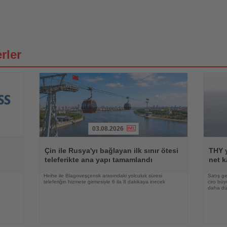
rler
03.08.2026
Haberi
Haberi
Oku
Oku
Çin ile Rusya'yı bağlayan ilk sınır ötesi
THY y
teleferikte ana yapı tamamlandı
net k
e
Heihe ile Blagoveşçensk arasındaki yolculuk süresi
Satış ge
teleferiğin hizmete girmesiyle 6 ila 8 dakikaya inecek
ciro bü
daha düş