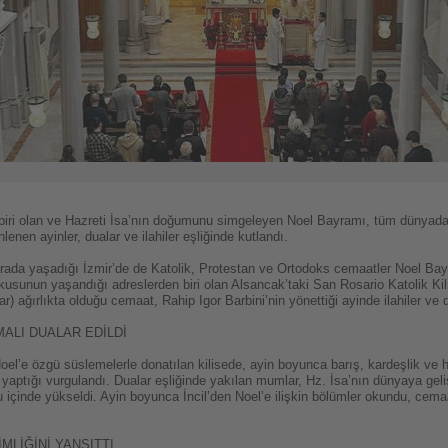
n biri olan ve Hazreti İsa’nın doğumunu simgeleyen Noel Bayramı, tüm dünyada
lenen ayinler, dualar ve ilahiler eşliğinde kutlandı.
ir arada yaşadığı İzmir’de de Katolik, Protestan ve Ortodoks cemaatler Noel Ba
oşkusunun yaşandığı adreslerden biri olan Alsancak’taki San Rosario Katolik Ki
) ağırlıkta olduğu cemaat, Rahip Igor Barbini’nin yönettiği ayinde ilahiler ve d
ALI DUALAR EDİLDİ
oel’e özgü süslemelerle donatılan kilisede, ayin boyunca barış, kardeşlik ve h
yaptığı vurgulandı. Dualar eşliğinde yakılan mumlar, Hz. İsa’nın dünyaya gelişi
su içinde yükseldi. Ayin boyunca İncil’den Noel’e ilişkin bölümler okundu, cemaa
MLİĞİNİ YANSITTI