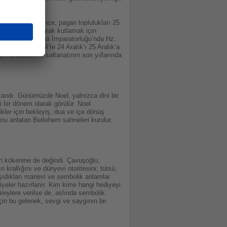
ılmasından çok önce, pagan toplulukları 25
ın doğum günü olarak kutlamak için
e dayanıyor. Roma İmparatorluğu’nda Hz.
rius M.S. 354’te 24 Aralık’ı 25 Aralık’a
 Konstantin’in saltanatının son yıllarında
zandı. Günümüzde Noel, yalnızca dini bir
i bir dönem olarak görülür. Noel
kler için bekleyiş, dua ve içe dönüş
nu anlatan Betlehem sahneleri kurulur.
nin kökenine de değindi. Çavuşoğlu,
 krallığını ve dünyevi otoritesini; tütsü,
aşıdıkları manevi ve sembolik anlamlar
yeler hazırlanır. Kim kime hangi hediyeyi
ireylere verilse de, aslında sembolik
çin bu gelenek, sevgi ve saygının bir