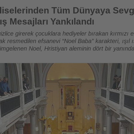
Tüm Dünyaya Sevgi, Paylaşma, Hoşgörü Ve Barış Mesajları Yan
iliselerinden Tüm Dünyaya Sevg
ş Mesajları Yankılandı
izlice girerek çocuklara hediyeler bırakan kırmızı el
larak resmedilen efsanevi “Noel Baba” karakteri, ışıl
simgelenen Noel, Hristiyan aleminin dört bir yanında