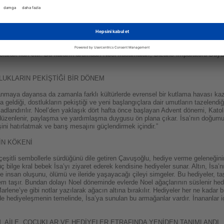
gi, paylaşma ve umut temalarıyla öne çıkan özel bir gündür. Hristiyanlığın yay
yordu. IV. yüzyıldan itibaren gücünü artıran Kilise ise, bu günü Hazreti İsa’n
ni, Latince’de doğum günü ve yıl dönümü anlamına gelen ‘Natalis’ kelimesin
ayramların en eski kaynağı 325 veya 336 yıllarına kadar uzansa da, Papa Libe
arak ilan etti. Bu kararın ardından Noel kutlamaları, Bizans İmparatoru Büyük
TLUKLARIN PEKİŞTİĞİ BİR DÖNEM
anmaya dayansa da zamanla farklı kültürlerde evrensel bir kutlama havası ka
 geldiği, dostlukların pekiştiği ve yeni başlangıçlara dair umutların tazelendiğ
adlandırılır. Noel’den yaklaşık dört hafta önce başlayan Advent dönemi, Katoli
r düzenlenir, paylaşma ve yardımlaşma duygusu ön plana çıkar. İsa’nın doğumu
ini hatırlatmak ve barış mesajını güçlendirmek içindir.”
İN KÖKENİ
de çeşitli sembollerle sürdüğünü dile getiren Çavuşoğlu, hediye verme geleneği
bilge kral bebek İsa’yı ziyaret ederek kendisine hediyeler sunar. Altın, İsa’nın
se insan oluşunu, ölümü ve ileride yaşayacağı çileyi simgeler. Bu hediyeler, t
em taşır. Bundan dolayı Noel döneminde evlerde Noel ağaçlarının süslenir hedi
rlene’ye gibi notlar yazılarak ağacın altına bırakılır. Hediyeler her ne kadar b
’de hediyeleşmenin temelinde, İsa’ya sunulan bu armağanlar vardır. İnananlar i
 AİLE, ÇOCUKLAR VE HEDİYELER ETRAFINDA YENİDEN TANIMLANDI