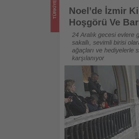
TÜRKIYE
Yankılandı
Noel’de İzmir Kiliselerinden 
Noel’de İzmir K
-
Hoşgörü Ve Barı
Tourexpi,
24 Aralık gecesi evlere g
sizler
sakallı, sevimli birisi o
ağaçları ve hediyelerle 
için
karşılanıyor
turizmde
olup
bitenleri
takip
ediyor!