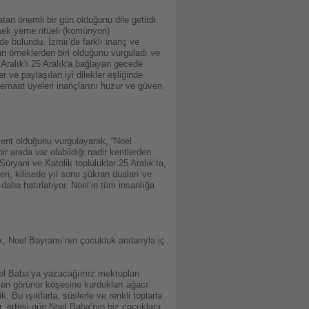
an önemli bir gün olduğunu dile getirdi.
mek yeme ritüeli (komünyon)
de bulundu. İzmir’de farklı inanç ve
tan örneklerden biri olduğunu vurguladı ve
 Aralık'ı 25 Aralık'a bağlayan gecede
 ve paylaşılan iyi dilekler eşliğinde
cemaat üyeleri inançlarını huzur ve güven
 kent olduğunu vurgulayarak, “Noel
ir arada var olabildiği nadir kentlerden
üryani ve Katolik topluluklar 25 Aralık’ta,
ri, kilisede yıl sonu şükran duaları ve
aha hatırlatıyor. Noel’in tüm insanlığa
k, Noel Bayramı’nın çocukluk anılarıyla iç
Noel Baba’ya yazacağımız mektupları
in en görünür köşesine kurdukları ağacı
. Bu ışıklarla, süslerle ve renkli toplarla
r, ertesi gün Noel Baba’nın biz çocuklara