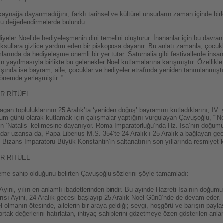
kaynağa dayanmadığını, farklı tarihsel ve kültürel unsurların zaman içinde bi
şu değerlendirmelerde bulundu:
yeler Noel’de hediyeleşmenin dini temelini oluşturur. İnananlar için bu davranı
oksullara gizlice yardım eden bir piskoposa dayanır. Bu anlatı zamanla, çocuk
ında da hediyeleşme önemli bir yer tutar. Saturnalia gibi festivallerde insanlar
ğın yayılmasıyla birlikte bu gelenekler Noel kutlamalarına karışmıştır. Özellikl
şında ise bayram, aile, çocuklar ve hediyeler etrafında yeniden tanımlanmışt
önemde yerleşmiştir. ”
İR RİTÜEL
gan topluluklarının 25 Aralık’ta ‘yeniden doğuş’ bayramını kutladıklarını, IV. 
oğum günü olarak kutlamak için çalışmalar yaptığını vurgulayan Çavuşoğlu, “‘
 ‘Natalis’ kelimesine dayanıyor. Roma İmparatorluğu’nda Hz. İsa’nın doğum
dar uzansa da, Papa Liberius M.S. 354’te 24 Aralık’ı 25 Aralık’a bağlayan ge
ı, Bizans İmparatoru Büyük Konstantin’in saltanatının son yıllarında resmiyet 
İR RİTÜEL
 öneme sahip olduğunu belirten Çavuşoğlu sözlerini şöyle tamamladı:
ini, yılın en anlamlı ibadetlerinden biridir. Bu ayinde Hazreti İsa’nın doğumu 
rısı Ayini, 24 Aralık gecesi başlayıp 25 Aralık Noel Günü’nde de devam eder. N
tüel olmanın ötesinde, ailelerin bir araya geldiği; sevgi, hoşgörü ve barışın payl
rtak değerlerini hatırlatan, ihtiyaç sahiplerini gözetmeye özen gösterilen anlam