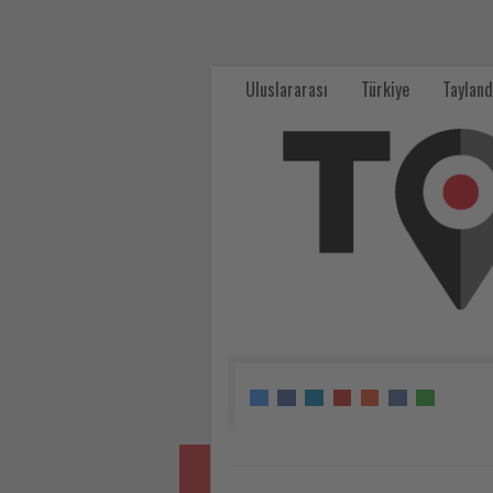
Noel’de
İzmir
Uluslararası
Türkiye
Tayland
Kiliselerinden
Tüm
Dünyaya
Sevgi,
Paylaşma,
Hoşgörü
Ve
Barış
Mesajları