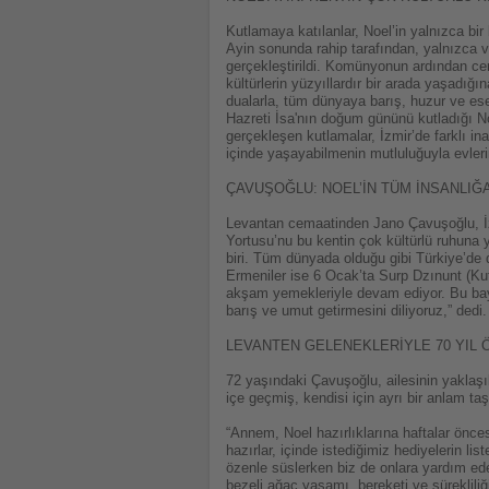
Kutlamaya katılanlar, Noel’in yalnızca bi
Ayin sonunda rahip tarafından, yalnızca 
gerçekleştirildi. Komünyonun ardından cema
kültürlerin yüzyıllardır bir arada yaşadığı
dualarla, tüm dünyaya barış, huzur ve esen
Hazreti İsa'nın doğum gününü kutladığı Noel
gerçekleşen kutlamalar, İzmir’de farklı i
içinde yaşayabilmenin mutluluğuyla evler
ÇAVUŞOĞLU: NOEL’İN TÜM İNSANLIĞ
Levantan cemaatinden Jano Çavuşoğlu, İzmi
Yortusu’nu bu kentin çok kültürlü ruhuna ya
biri. Tüm dünyada olduğu gibi Türkiye’de d
Ermeniler ise 6 Ocak’ta Surp Dzınunt (Kuts
akşam yemekleriyle devam ediyor. Bu bayr
barış ve umut getirmesini diliyoruz,” dedi.
LEVANTEN GELENEKLERİYLE 70 YIL
72 yaşındaki Çavuşoğlu, ailesinin yaklaşık
içe geçmiş, kendisi için ayrı bir anlam ta
“Annem, Noel hazırlıklarına haftalar önce
hazırlar, içinde istediğimiz hediyelerin l
özenle süslerken biz de onlara yardım ederd
bezeli ağaç yaşamı, bereketi ve sürekliliğ