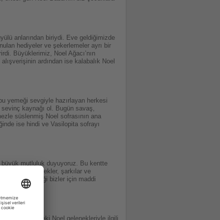
yülü anlarından biriydi. Eve geldiğimizde
onulan hediyeler ve şekerlemeler ayrı bir
rirdi. Büyüklerimiz, Noel Ağacı’nın
alışverişinin ardından ise kalabalık Noel
bu yemeği sevgiyle hazırlayan herkesi
in sevinç kaynağı ol. Bugün savaş,
nezle süslenmiş Noel sofrasının ana
inde ise hindi ve Vasilopita sofrayı
 büyük mutluluk duyuyoruz. Bu kentte
Noel’i özel yemekler, şarkılar ve
iyeleşme geleneği bizler için maddi
 Katoliklerdeki Noel gelenekleriyle ilgili