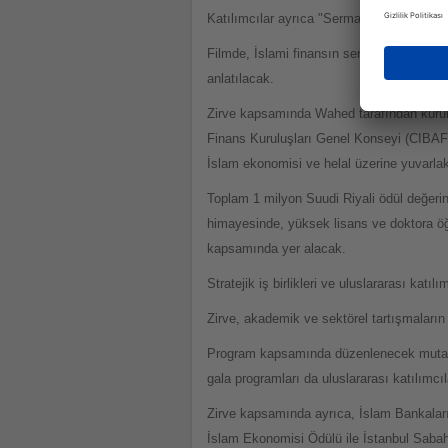
Katılımcılar ayrıca "Sermaye ne inşa eder?"
Filmde, İslami finansın sermayeyi reel ek
anlatılacak.
Zirve kapsamında Wahed tarafından kurums
Finans Kuruluşları Genel Konseyi (CIBAFI)
İslam ekonomisi ve helal üzerine yuvarla
Toplam 1 milyon Suudi Riyali ödül değerin
himayesinde, yüksek lisans ve doktora öğre
kapsamında yer alacak.
Stratejik iş birlikleri ve uluslararası katıl
Zirve, akademik ve sektörel tartışmaların ö
Program kapsamında düzenlenecek mutabakat
gala programları da uluslararası katılımcıl
Zirve kapsamında ayrıca, İslam Bankaları
İslam Ekonomisi Ödülü ile İstanbul Sabaha