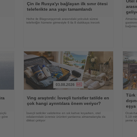
Otel 
Oku
Oku
Çin ile Rusya'yı bağlayan ilk sınır ötesi
arası
teleferikte ana yapı tamamlandı
geliy
e
Heihe ile Blagoveşçensk arasındaki yolculuk süresi
Almanlar
teleferiğin hizmete girmesiyle 6 ila 8 dakikaya inecek
gastrono
bağımsı
03.08.2026
Haberi
Haberi
Türk 
Oku
Oku
ira
Ving araştırdı: İsveçli turistler tatilde en
dışın
çok hangi ayrıntılara önem veriyor?
eşya 
güçlü
İsveçli tatilciler valizlerine en sık kahve koyarken, otel
Ocak-ha
e göre
odalarındaki ücretsiz ürünleri yanlarına almamalarıyla da
5,19 mil
dikkat çekiyor
yeme içm