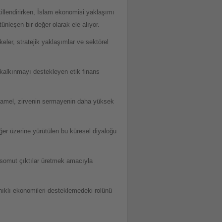
llendirirken, İslam ekonomisi yaklaşımı
ünleşen bir değer olarak ele alıyor.
ler, stratejik yaklaşımlar ve sektörel
 kalkınmayı destekleyen etik finans
Kamel, zirvenin sermayenin daha yüksek
er üzerine yürütülen bu küresel diyaloğu
somut çıktılar üretmek amacıyla
yanıklı ekonomileri desteklemedeki rolünü