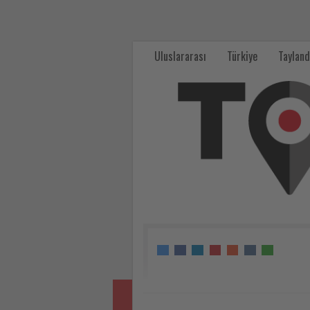
İstanbul,
küresel
Uluslararası
Türkiye
Tayland
İslam
ekonomisinin
ev
sahipliği
yapacak
-
Tourexpi,
sizler
için