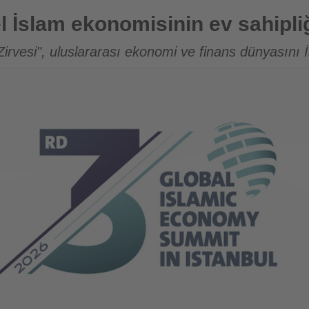
misinin ev sahipliği yapacak
el İslam ekonomisinin ev sahipl
irvesi", uluslararası ekonomi ve finans dünyasını 