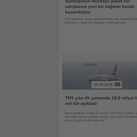
SunExpress Holidays paket tur
Oku
satışlarına yeni bir dağıtım kanalı
kazandırıyor
Yeni platform, klasik tatil paketlerini aile ziyaretleriyl
birleştiren esnek bir seyahat modeli sunuyor
05.08.2026
Haberi
Oku
THY yılın ilk yarısında 18,9 milyar l
net kâr açıkladı
Satış gelirlerini yüzde 43 artıran Türk Hava Yolları, 
ciro büyümesine rağmen geçen yılın aynı dönemin
daha düşük net kâr elde etti