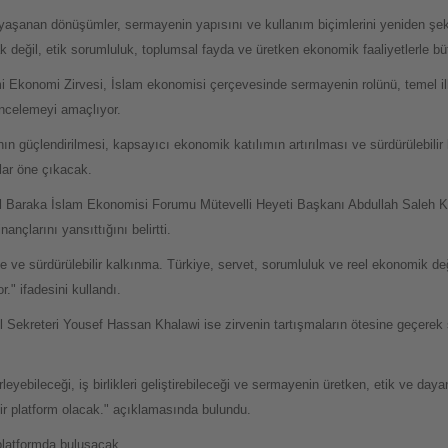
yaşanan dönüşümler, sermayenin yapısını ve kullanım biçimlerini yeniden şeki
k değil, etik sorumluluk, toplumsal fayda ve üretken ekonomik faaliyetlerle büt
mi Ekonomi Zirvesi, İslam ekonomisi çerçevesinde sermayenin rolünü, temel ilke
incelemeyi amaçlıyor.
n güçlendirilmesi, kapsayıcı ekonomik katılımın artırılması ve sürdürülebilir
klar öne çıkacak.
 Al Baraka İslam Ekonomisi Forumu Mütevelli Heyeti Başkanı Abdullah Saleh 
ançlarını yansıttığını belirtti.
ve sürdürülebilir kalkınma. Türkiye, servet, sorumluluk ve reel ekonomik değ
." ifadesini kullandı.
Sekreteri Yousef Hassan Khalawi ise zirvenin tartışmaların ötesine geçerek 
rleyebileceği, iş birlikleri geliştirebileceği ve sermayenin üretken, etik ve da
bir platform olacak." açıklamasında bulundu.
ı platformda buluşacak