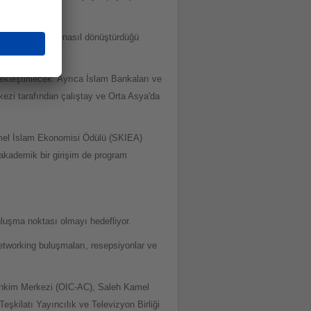
den somut etkiye nasıl dönüştürdüğü
kleştirilecek. Ayrıca İslam Bankaları ve
kezi tarafından çalıştay ve Orta Asya'da
 Kamel İslam Ekonomisi Ödülü (SKIEA)
 akademik bir girişim de program
 buluşma noktası olmayı hedefliyor.
etworking buluşmaları, resepsiyonlar ve
 Tahkim Merkezi (OIC-AC), Saleh Kamel
eşkilatı Yayıncılık ve Televizyon Birliği