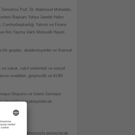
l Temsilcisi Prof. Dr. Mahmoud Mohieldin,
oritesi Başkanı Yahya Jawdat Hafez
d, Cumhurbaşkanlığı Yatırım ve Finans
e İlim Yayma Vakfı Mütevelli Heyeti
cılık grupları, akademisyenler ve finansal
 ve sukuk, vakıf sistemleri ve sosyal
yatırım modelleri, girişimcilik ve KOBİ
Sermaye Oluşumu ve İslami Sermaye
y oturumlar gerçekleştirilecek.
i rapor, ilk kez kamuoyuyla paylaşılacak.