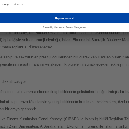
 başlıklı açılış filmini izleme fırsatı bulacak.
onomiyle nasıl buluşturduğu, altyapı, istihdam ve uzun vadeli istikrar üzerin
al bir çalıştay, İbn Haldun Üniversitesi tarafından ise kurumsal sunum gerçe
 iş birliğiyle sektör strateji diyaloğu, İslam Ekonomisi Stratejik Düşünce Mer
k masa toplantısı düzenlenecek.
e sahip ve sektörün en prestijli ödüllerinden biri olarak kabul edilen Saleh
ncilerinin araştırmalarını ve akademik projelerini sunabilecekleri etkileşimli
ım dikkati çekiyor
tesinde, uluslararası ekonomik iş birliklerinin geliştirilebileceği stratejik bir
 zaptı imza törenleriyle yeni iş birliklerinin kurulması beklenirken, özel n
arı bir araya getirecek.
 ve Finans Kuruluşları Genel Konseyi (CIBAFI) ile İslam İş birliği Teşkilatı
ttin Zaim Üniversitesi, AlBaraka İslam Ekonomisi Forumu ile İslam İş birliği T