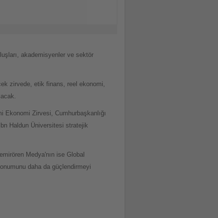
ruluşları, akademisyenler ve sektör
ek zirvede, etik finans, reel ekonomi,
lacak.
mi Ekonomi Zirvesi, Cumhurbaşkanlığı
bn Haldun Üniversitesi stratejik
 Demirören Medya'nın ise Global
k konumunu daha da güçlendirmeyi