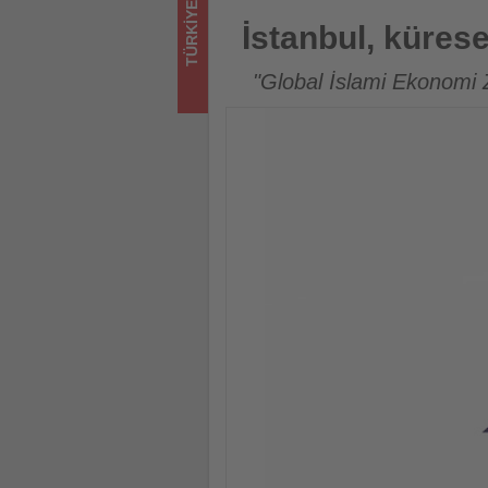
TÜRKIYE
turizmde
İstanbul, küresel İslam ekono
İstanbul, küres
olup
"Global İslami Ekonomi Z
bitenleri
takip
ediyor!