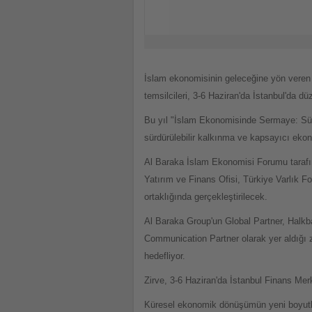
İslam ekonomisinin geleceğine yön veren kar
temsilcileri, 3-6 Haziran'da İstanbul'da 
Bu yıl "İslam Ekonomisinde Sermaye: Sürdü
sürdürülebilir kalkınma ve kapsayıcı eko
Al Baraka İslam Ekonomisi Forumu tarafı
Yatırım ve Finans Ofisi, Türkiye Varlık Fo
ortaklığında gerçekleştirilecek.
Al Baraka Group'un Global Partner, Halkba
Communication Partner olarak yer aldığı 
hedefliyor.
Zirve, 3-6 Haziran'da İstanbul Finans Me
Küresel ekonomik dönüşümün yeni boyutla