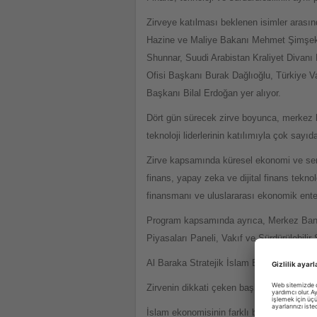
Zirveye katılması beklenen isimler arası
Hazine ve Maliye Bakanı Mehmet Şimşek,
Shunnar, Suudi Arabistan Kraliyet Divan
Ofisi Başkanı Burak Dağlıoğlu, Türkiye 
Başkanı Bilal Erdoğan yer alıyor.
Dört gün sürecek zirve boyunca, merkez ba
teknoloji liderlerinin katılımıyla çok sayıd
Zirve kapsamında küresel ekonomi ve serma
finans, yapay zeka ve dijital finans teknolo
finansmanı ve uluslararası ekonomik enteg
Program kapsamında ayrıca, Merkez Bank
Piyasaları Paneli, Vakıf ve Sürdürülebilir
Al Baraka Stratejik İslam Ekonomisi Rap
Zirvenin dikkati çeken başlıklarından bir
İslam ekonomisinin farklı boyutlarını tek 