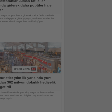
restoranları Alman tatilciler
nda giderek daha popüler hale
or
 seyahat planlarını giderek daha fazla otellerin
mi anlayışına göre yapıyor, otel restoranları ise
z lezzet destinasyonlarına dönüşüyor
03.08.2026
turistler yılın ilk yarısında yurt
dan 362 milyon dolarlık hediyelik
getirdi
ziran döneminde yurt dışı seyahat harcamaları
yar dolar olurken, en büyük pay konaklama ve
eye ayrıldı