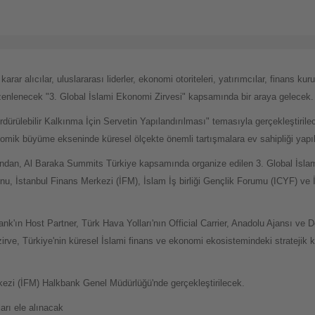
ar alıcılar, uluslararası liderler, ekonomi otoriteleri, yatırımcılar, finans ku
düzenlenecek "3. Global İslami Ekonomi Zirvesi" kapsamında bir araya gelecek.
rülebilir Kalkınma İçin Servetin Yapılandırılması" temasıyla gerçekleştirilec
nomik büyüme ekseninde küresel ölçekte önemli tartışmalara ev sahipliği yapı
ndan, Al Baraka Summits Türkiye kapsamında organize edilen 3. Global İsla
nu, İstanbul Finans Merkezi (İFM), İslam İş birliği Gençlik Forumu (ICYF) ve İ
nk'ın Host Partner, Türk Hava Yolları'nın Official Carrier, Anadolu Ajansı ve
zirve, Türkiye'nin küresel İslami finans ve ekonomi ekosistemindeki strateji
rkezi (İFM) Halkbank Genel Müdürlüğü'nde gerçekleştirilecek.
rı ele alınacak