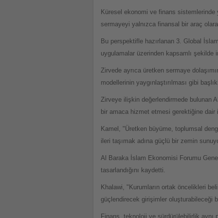
Küresel ekonomi ve finans sistemlerinde 
sermayeyi yalnızca finansal bir araç olara
Bu perspektifle hazırlanan 3. Global İsla
uygulamalar üzerinden kapsamlı şekilde 
Zirvede ayrıca üretken sermaye dolaşımını
modellerinin yaygınlaştırılması gibi başlı
Zirveye ilişkin değerlendirmede bulunan
bir amaca hizmet etmesi gerektiğine dair in
Kamel, "Üretken büyüme, toplumsal denge 
ileri taşımak adına güçlü bir zemin sunuyor
Al Baraka İslam Ekonomisi Forumu Genel 
tasarlandığını kaydetti.
Khalawi, "Kurumların ortak öncelikleri beli
güçlendirecek girişimler oluşturabileceği 
Finans, teknoloji ve sürdürülebilirlik ayn