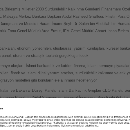
nda Birleşmiş Milletler 2030 Sürdürülebilir Kalkınma Gündemi Finansmanı Öze
 Malezya Merkez Bankası Başkanı Abdul Rasheed Ghaffour, Filistin Para Ot
ı Danışmanı ve Mescid-i Haram İmamı Şeyh Dr. Saleh bin Abdullah bin Humai
Varlık Fonu Genel Müdürü Arda Ermut, İFM Genel Müdürü Ahmet İhsan Erdem v
nkaları, ekonomi yönetimleri, uluslararası yatırım kuruluşları, küresel banka
a panel, oturum ve stratejik toplantı gerçekleştirilecek.
ye akışları, İslami bankacılık ve katılım finansı, İslami sermaye piyasaları
jileri, fintek ve İslami dijital yatırım araçları, sürdürülebilir kalkınma ve etik 
rasyon modelleri gibi konuların ele alınması hedefleniyor.
aları ve Bakanlar Düzeyi Paneli, İslami Bankacılık Grupları CEO Paneli, 
 Sermaye Paneli ile Dijital Sermaye ve Finansal İnovasyon Paneli gibi üst düze
oru'nun lansmanı da yapılacak
i de Al Baraka Stratejik İslam Ekonomisi Raporu'nun lansmanı olacak.
bir bütüncül vizyonda bir araya getiren kapsamlı stratejik referans niteliğindek