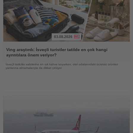
03.08.2026
Haberi
Oku
Ving araştırdı: İsveçli turistler tatilde en çok hangi
ayrıntılara önem veriyor?
İsveçli tatilciler valizlerine en sık kahve koyarken, otel odalarındaki ücretsiz ürünleri
yanlarına almamalarıyla da dikkat çekiyor