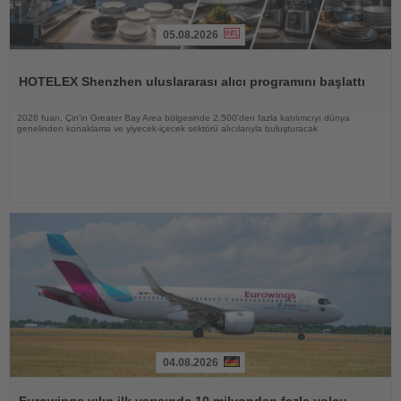
05.08.2026
Haberi
Oku
HOTELEX Shenzhen uluslararası alıcı programını başlattı
2026 fuarı, Çin'in Greater Bay Area bölgesinde 2.500'den fazla katılımcıyı dünya
genelinden konaklama ve yiyecek-içecek sektörü alıcılarıyla buluşturacak
04.08.2026
Haberi
Oku
Eurowings yılın ilk yarısında 10 milyondan fazla yolcu