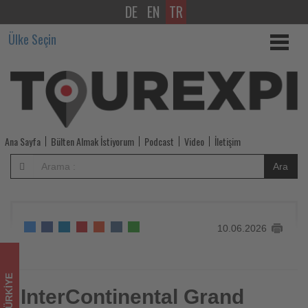
DE
EN
TR
InterContinental
Ülke Seçin
Grand
Ankara
kapsamlı
dönüşümün
Ana Sayfa
Bülten Almak İstiyorum
Podcast
Video
İletişim
ardından
Ara
kapılarını
açtı
10.06.2026
-
Tourexpi,
TÜRKIYE
sizler
InterContinental Grand
InterContinental Grand Ankara kapsamlı dönüşümün
ardından kapılarını açtı