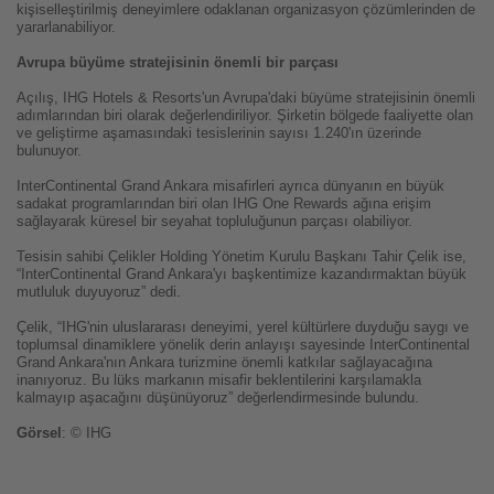
kişiselleştirilmiş deneyimlere odaklanan organizasyon çözümlerinden de
yararlanabiliyor.
Avrupa büyüme stratejisinin önemli bir parçası
Açılış, IHG Hotels & Resorts'un Avrupa'daki büyüme stratejisinin önemli
adımlarından biri olarak değerlendiriliyor. Şirketin bölgede faaliyette olan
ve geliştirme aşamasındaki tesislerinin sayısı 1.240'ın üzerinde
bulunuyor.
InterContinental Grand Ankara misafirleri ayrıca dünyanın en büyük
sadakat programlarından biri olan IHG One Rewards ağına erişim
sağlayarak küresel bir seyahat topluluğunun parçası olabiliyor.
Tesisin sahibi Çelikler Holding Yönetim Kurulu Başkanı Tahir Çelik ise,
“InterContinental Grand Ankara'yı başkentimize kazandırmaktan büyük
mutluluk duyuyoruz” dedi.
Çelik, “IHG'nin uluslararası deneyimi, yerel kültürlere duyduğu saygı ve
toplumsal dinamiklere yönelik derin anlayışı sayesinde InterContinental
Grand Ankara'nın Ankara turizmine önemli katkılar sağlayacağına
inanıyoruz. Bu lüks markanın misafir beklentilerini karşılamakla
kalmayıp aşacağını düşünüyoruz” değerlendirmesinde bulundu.
Görsel
: © IHG