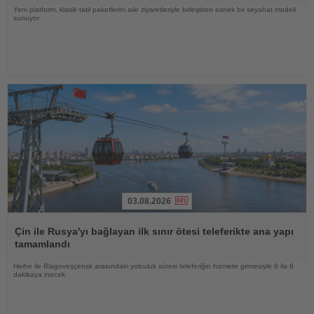
Yeni platform, klasik tatil paketlerini aile ziyaretleriyle birleştiren esnek bir seyahat modeli
sunuyor
03.08.2026
Haberi
Oku
Çin ile Rusya'yı bağlayan ilk sınır ötesi teleferikte ana yapı
tamamlandı
Heihe ile Blagoveşçensk arasındaki yolculuk süresi teleferiğin hizmete girmesiyle 6 ila 8
dakikaya inecek