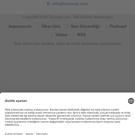
E.
info@tourexpi.com
Copyright 2020 Tourexpi.com - Alle Rechte Vorbehalten
Impressum
Über Uns
Veri Güvenliği
Podcast
Video
RSS
Web sitemiz tüm desktop, tablet ve mobil cihazlarda çalışmaktadır.
Tourexpi,
turizm
haberleri,
Reisebüros,
tourism
news,
noticias
de
turismo,
Tourismus
Nachrichten,
новости
туризма,
travel
tourism