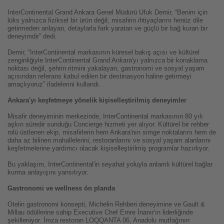
InterContinental Grand Ankara Genel Müdürü Ufuk Demir, “Benim için
lüks yalnızca fiziksel bir ürün değil; misafirin ihtiyaçlarını henüz dile
getirmeden anlayan, detaylarla fark yaratan ve güçlü bir bağ kuran bir
deneyimdir” dedi.
Demir, “InterContinental markasının küresel bakış açısı ve kültürel
zenginliğiyle InterContinental Grand Ankara'yı yalnızca bir konaklama
noktası değil, şehrin ritmini yakalayan, gastronomi ve sosyal yaşam
açısından referans kabul edilen bir destinasyon haline getirmeyi
amaçlıyoruz” ifadelerini kullandı.
Ankara'yı keşfetmeye yönelik kişiselleştirilmiş deneyimler
Misafir deneyiminin merkezinde, InterContinental markasının 80 yılı
aşkın süredir sunduğu Concierge hizmeti yer alıyor. Kültürel bir rehber
rolü üstlenen ekip, misafirlerin hem Ankara'nın simge noktalarını hem de
daha az bilinen mahallelerini, restoranlarını ve sosyal yaşam alanlarını
keşfetmelerine yardımcı olacak kişiselleştirilmiş programlar hazırlıyor.
Bu yaklaşım, InterContinental'in seyahat yoluyla anlamlı kültürel bağlar
kurma anlayışını yansıtıyor.
Gastronomi ve wellness ön planda
Otelin gastronomi konsepti, Michelin Rehberi deneyimine ve Gault &
Millau ödüllerine sahip Executive Chef Emre İnanır'ın liderliğinde
şekilleniyor. İmza restoran LOQQANTA 06, Anadolu mutfağının