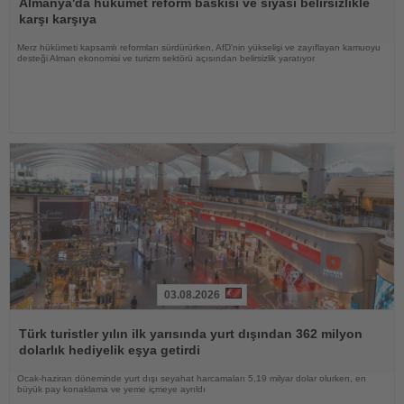
Oku
Almanya'da hükümet reform baskısı ve siyasi belirsizlikle
karşı karşıya
Merz hükümeti kapsamlı reformları sürdürürken, AfD'nin yükselişi ve zayıflayan kamuoyu
desteği Alman ekonomisi ve turizm sektörü açısından belirsizlik yaratıyor
03.08.2026
Haberi
Oku
Türk turistler yılın ilk yarısında yurt dışından 362 milyon
dolarlık hediyelik eşya getirdi
Ocak-haziran döneminde yurt dışı seyahat harcamaları 5,19 milyar dolar olurken, en
büyük pay konaklama ve yeme içmeye ayrıldı