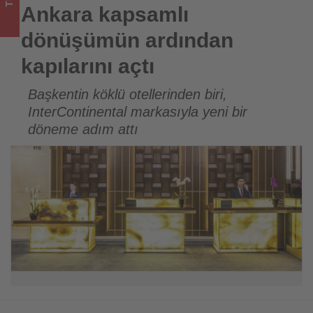
için
Ankara kapsamlı
turizmde
dönüşümün ardından
olup
kapılarını açtı
bitenleri
Başkentin köklü otellerinden biri,
InterContinental markasıyla yeni bir
takip
döneme adım attı
ediyor!