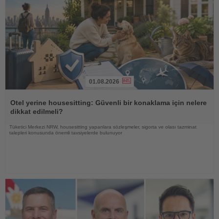
01.08.2026
Haberi
Oku
Otel yerine housesitting: Güvenli bir konaklama için nelere
dikkat edilmeli?
Tüketici Merkezi NRW, housesitting yapanlara sözleşmeler, sigorta ve olası tazminat
talepleri konusunda önemli tavsiyelerde bulunuyor