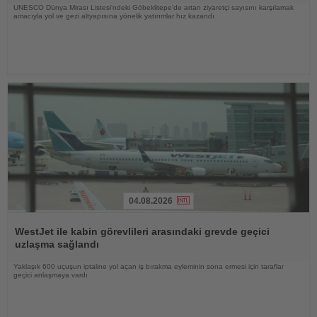
UNESCO Dünya Mirası Listesi'ndeki Göbeklitepe'de artan ziyaretçi sayısını karşılamak
amacıyla yol ve gezi altyapısına yönelik yatırımlar hız kazandı
04.08.2026
Haberi
Oku
WestJet ile kabin görevlileri arasındaki grevde geçici
uzlaşma sağlandı
Yaklaşık 600 uçuşun iptaline yol açan iş bırakma eyleminin sona ermesi için taraflar
geçici anlaşmaya vardı