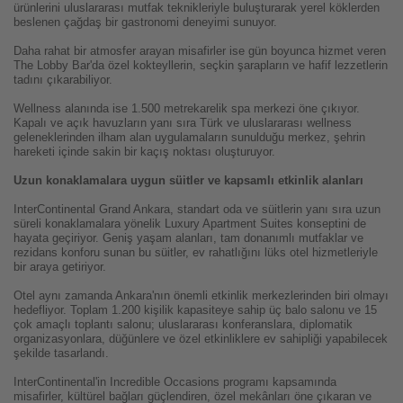
ürünlerini uluslararası mutfak teknikleriyle buluşturarak yerel köklerden
beslenen çağdaş bir gastronomi deneyimi sunuyor.
Daha rahat bir atmosfer arayan misafirler ise gün boyunca hizmet veren
The Lobby Bar'da özel kokteyllerin, seçkin şarapların ve hafif lezzetlerin
tadını çıkarabiliyor.
Wellness alanında ise 1.500 metrekarelik spa merkezi öne çıkıyor.
Kapalı ve açık havuzların yanı sıra Türk ve uluslararası wellness
geleneklerinden ilham alan uygulamaların sunulduğu merkez, şehrin
hareketi içinde sakin bir kaçış noktası oluşturuyor.
Uzun konaklamalara uygun süitler ve kapsamlı etkinlik alanları
InterContinental Grand Ankara, standart oda ve süitlerin yanı sıra uzun
süreli konaklamalara yönelik Luxury Apartment Suites konseptini de
hayata geçiriyor. Geniş yaşam alanları, tam donanımlı mutfaklar ve
rezidans konforu sunan bu süitler, ev rahatlığını lüks otel hizmetleriyle
bir araya getiriyor.
Otel aynı zamanda Ankara'nın önemli etkinlik merkezlerinden biri olmayı
hedefliyor. Toplam 1.200 kişilik kapasiteye sahip üç balo salonu ve 15
çok amaçlı toplantı salonu; uluslararası konferanslara, diplomatik
organizasyonlara, düğünlere ve özel etkinliklere ev sahipliği yapabilecek
şekilde tasarlandı.
InterContinental'in Incredible Occasions programı kapsamında
misafirler, kültürel bağları güçlendiren, özel mekânları öne çıkaran ve