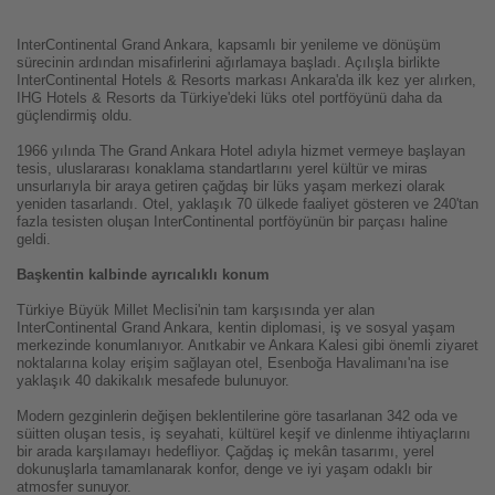
InterContinental Grand Ankara, kapsamlı bir yenileme ve dönüşüm
sürecinin ardından misafirlerini ağırlamaya başladı. Açılışla birlikte
InterContinental Hotels & Resorts markası Ankara'da ilk kez yer alırken,
IHG Hotels & Resorts da Türkiye'deki lüks otel portföyünü daha da
güçlendirmiş oldu.
1966 yılında The Grand Ankara Hotel adıyla hizmet vermeye başlayan
tesis, uluslararası konaklama standartlarını yerel kültür ve miras
unsurlarıyla bir araya getiren çağdaş bir lüks yaşam merkezi olarak
yeniden tasarlandı. Otel, yaklaşık 70 ülkede faaliyet gösteren ve 240'tan
fazla tesisten oluşan InterContinental portföyünün bir parçası haline
geldi.
Başkentin kalbinde ayrıcalıklı konum
Türkiye Büyük Millet Meclisi'nin tam karşısında yer alan
InterContinental Grand Ankara, kentin diplomasi, iş ve sosyal yaşam
merkezinde konumlanıyor. Anıtkabir ve Ankara Kalesi gibi önemli ziyaret
noktalarına kolay erişim sağlayan otel, Esenboğa Havalimanı'na ise
yaklaşık 40 dakikalık mesafede bulunuyor.
Modern gezginlerin değişen beklentilerine göre tasarlanan 342 oda ve
süitten oluşan tesis, iş seyahati, kültürel keşif ve dinlenme ihtiyaçlarını
bir arada karşılamayı hedefliyor. Çağdaş iç mekân tasarımı, yerel
dokunuşlarla tamamlanarak konfor, denge ve iyi yaşam odaklı bir
atmosfer sunuyor.