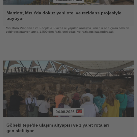
Haberi
Oku
Marriott, Mısır'da dokuz yeni otel ve rezidans projesiyle
büyüyor
Misr Italia Properties ve People & Places ile yapılan anlaşma, ülkenin öne çıkan sahil ve
şehir destinasyonlarına 1.500'den fazla otel odası ve rezidans kazandıracak
04.08.2026
Haberi
Oku
Göbeklitepe'de ulaşım altyapısı ve ziyaret rotaları
genişletiliyor