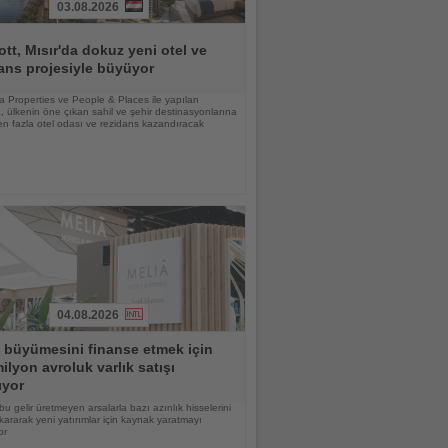
03.08.2026
ott, Mısır'da dokuz yeni otel ve
ans projesiyle büyüyor
lia Properties ve People & Places ile yapılan
 ülkenin öne çıkan sahil ve şehir destinasyonlarına
n fazla otel odası ve rezidans kazandıracak
04.08.2026
 büyümesini finanse etmek için
ilyon avroluk varlık satışı
ıyor
bu gelir üretmeyen arsalarla bazı azınlık hisselerini
kararak yeni yatırımlar için kaynak yaratmayı
or