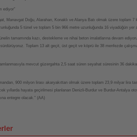
m ediyor"
at, Manavgat Doğu, Alarahan, Konaklı ve Alanya Batı olmak üzere toplam 7 k
unluğunda 5 tünel ve toplam 5 bin 966 metre uzunluğunda 16 viyadüğün yer ald
 tünelin tamamında kazı, destekleme ve nihai beton imalatlarına devam ediyor
 sürdürüyoruz. Toplam 13 alt geçit, üst geçit ve köprü ile 38 menfezde çalışm
amlanmasıyla mevcut güzergahta 2,5 saat süren seyahat süresinin 36 dakikaya
zamandan, 900 milyon lirası akaryakıttan olmak üzere toplam 23,9 milyar lira t
ecek yıllarda hayata geçirilmesi planlanan Denizli-Burdur ve Burdur-Antalya otoy
ğına entegre olacak." (AA)
rler