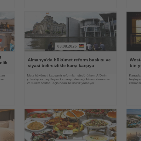
03.08.2026
Haberi
Haberi
t
Oku
Oku
Almanya'da hükümet reform baskısı ve
WestJ
elik
siyasi belirsizlikle karşı karşıya
bin y
ları
Merz hükümeti kapsamlı reformları sürdürürken, AfD'nin
Kanada'
 ve
yükselişi ve zayıflayan kamuoyu desteği Alman ekonomisi
başlayan
ve turizm sektörü açısından belirsizlik yaratıyor
edilmesi