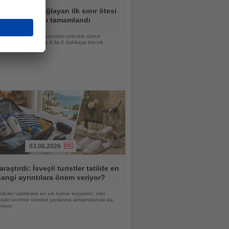
le Rusya'yı bağlayan ilk sınır ötesi
erikte ana yapı tamamlandı
e Blagoveşçensk arasındaki yolculuk süresi
ğin hizmete girmesiyle 6 ila 8 dakikaya inecek
03.08.2026
araştırdı: İsveçli turistler tatilde en
angi ayrıntılara önem veriyor?
atilciler valizlerine en sık kahve koyarken, otel
daki ücretsiz ürünleri yanlarına almamalarıyla da
ekiyor