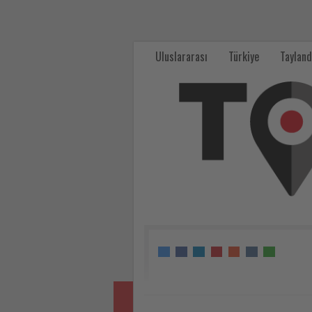
Antalya-
Alanya
Uluslararası
Türkiye
Tayland
Otoyolu
Projesi'nde
çalışmalar
hızlandı
-
Tourexpi,
sizler
için
turizmde