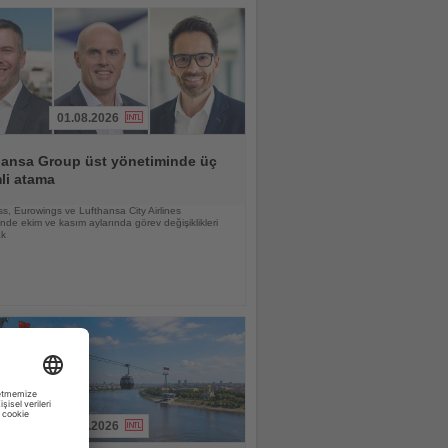
01.08.2026
hansa Group üst yönetiminde üç
li atama
s, Eurowings ve Lufthansa City Airlines
nde ekim ve kasım aylarında görev değişiklikleri
ak
03.08.2026