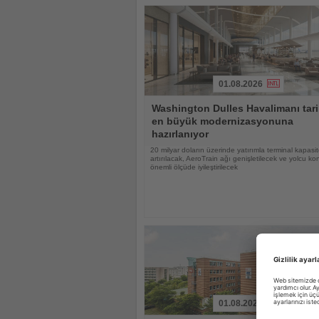
01.08.2026
Haberi
Washington Dulles Havalimanı tari
Oku
en büyük modernizasyonuna
hazırlanıyor
20 milyar doların üzerinde yatırımla terminal kapasit
artırılacak, AeroTrain ağı genişletilecek ve yolcu ko
önemli ölçüde iyileştirilecek
01.08.2026