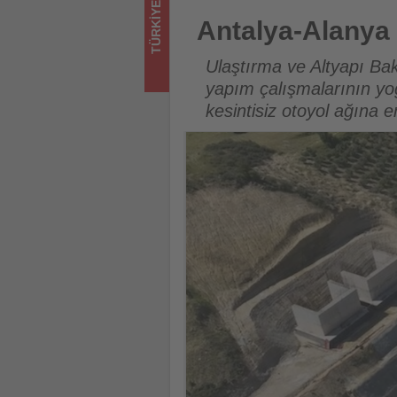
TÜRKIYE
olup
Antalya-Alanya Otoyolu Projes
Antalya-Alanya 
bitenleri
Ulaştırma ve Altyapı Ba
takip
yapım çalışmalarının yo
kesintisiz otoyol ağına e
ediyor!