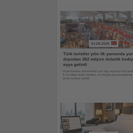
03.08.2026
Haberi
Türk turistler yılın ilk yarısında yur
Oku
dışından 362 milyon dolarlık hediy
eşya getirdi
Ocak-haziran döneminde yurt dışı seyahat harcama
5,19 milyar dolar olurken, en büyük pay konaklama
yeme içmeye ayrıldı