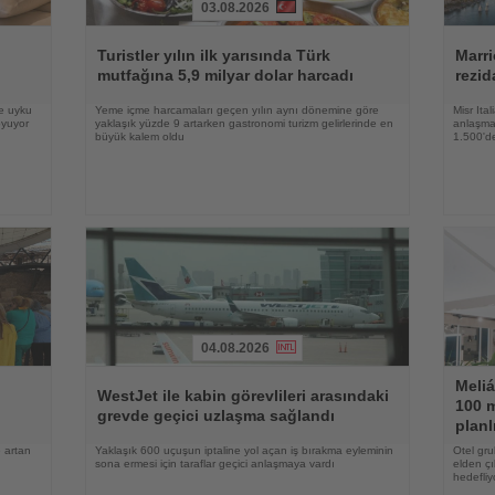
03.08.2026
Haberi
Haberi
Oku
Oku
Turistler yılın ilk yarısında Türk
Marri
mutfağına 5,9 milyar dolar harcadı
rezid
ve uyku
Yeme içme harcamaları geçen yılın aynı dönemine göre
Misr Ita
oyuyor
yaklaşık yüzde 9 artarken gastronomi turizm gelirlerinde en
anlaşma,
büyük kalem oldu
1.500'de
04.08.2026
Haberi
Haberi
Meliá
Oku
Oku
WestJet ile kabin görevlileri arasındaki
100 m
grevde geçici uzlaşma sağlandı
planl
 artan
Yaklaşık 600 uçuşun iptaline yol açan iş bırakma eyleminin
Otel gru
sona ermesi için taraflar geçici anlaşmaya vardı
elden çı
hedefliy