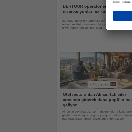
Haberi
Oku
DERTOUR operatörlerinde
rezervasyonlar hız kazandı
2026/27 kış sezonunda yapılan rezervasyonların ya
uzun mesafeli destinasyonlara yönelirken Tayland 
tercih edilen tatil noktası oldu
04.08.2026
Haberi
Otel restoranları Alman tatilciler
Oku
arasında giderek daha popüler hal
geliyor
Almanlar seyahat planlarını giderek daha fazla otell
gastronomi anlayışına göre yapıyor, otel restoranlar
bağımsız lezzet destinasyonlarına dönüşüyor