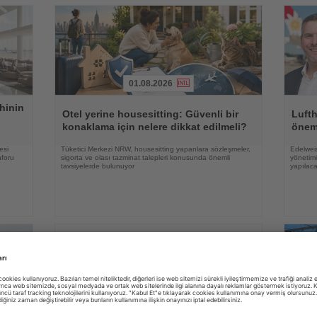
01.08.2026
Haberi
Haberi
hinin
Oku
Oku
Otel yerine housesitting: Güvenli bir
Luft
konaklama için nelere dikkat edilmeli?
önem
esi
Tüketici Merkezi NRW, housesitting yapanlara sözleşmeler,
Edelweis
nforu
sigorta ve olası tazminat talepleri konusunda önemli
yönetimi
tavsiyelerde bulunuyor
yapılac
03.08.2026