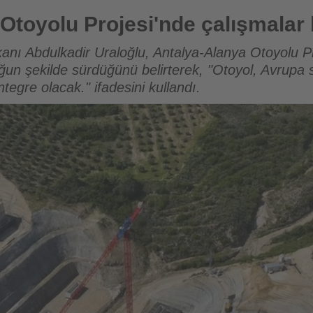
i'nde çalışmalar hızlandı
Otoyolu Projesi'nde çalışmalar 
kanı Abdulkadir Uraloğlu, Antalya-Alanya Otoyolu 
ğun şekilde sürdüğünü belirterek, "Otoyol, Avrupa 
ntegre olacak." ifadesini kullandı.