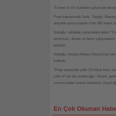
"5 tünel ve 14 viyadükte çalışmalar deva
Proje kapsamında Serik, Taşağıl, Manavg
otoyolda ayrıca toplam 4 bin 365 metre uz
Uraloğlu, sahadaki çalışmalara ilişkin "5
temel kazı, donatı ve beton çalışmalarını
paylaştı.
Uraloğlu, Antalya-Alanya Otoyolu'nun tam
kullandı:
"Proje sayesinde yıllık 23 milyar lirası 
yıllık 47 bin ton azaltacağız. Otoyol, gel
sınırına kadar uzanan kesintisiz otoyol a
En Çok Okunan Habe