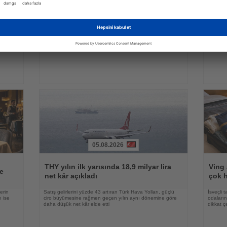
Haberi
Haberi
SunExpress Holidays paket tur
Oku
Oku
Çin i
satışlarına yeni bir dağıtım kanalı
telef
kazandırıyor
rısı
Yeni platform, klasik tatil paketlerini aile ziyaretleriyle
Heihe il
en çok
birleştiren esnek bir seyahat modeli sunuyor
teleferi
05.08.2026
Haberi
Haberi
Oku
Oku
THY yılın ilk yarısında 18,9 milyar lira
Ving 
e
net kâr açıkladı
çok h
erin
Satış gelirlerini yüzde 43 artıran Türk Hava Yolları, güçlü
İsveçli t
ı ise
ciro büyümesine rağmen geçen yılın aynı dönemine göre
odaların
daha düşük net kâr elde etti
dikkat ç