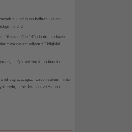
avşak bulunduğunu belirten Uraloğlu,
ığını bildirdi.
uz. 16 viyadüğün 14'ünde de fore kazık,
alarımıza devam ediyoruz." bilgisini
 düşeceğini belirterek, şu ifadeleri
asarruf sağlayacağız. Karbon salınımını da
ollarıyla, İzmir, İstanbul ve Avrupa