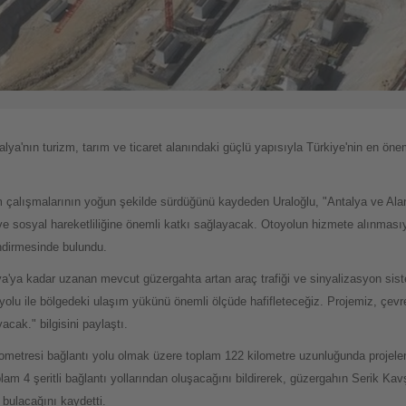
ya'nın turizm, tarım ve ticaret alanındaki güçlü yapısıyla Türkiye'nin en öneml
 çalışmalarının yoğun şekilde sürdüğünü kaydeden Uraloğlu, "Antalya ve Ala
sosyal hareketliliğine önemli katkı sağlayacak. Otoyolun hizmete alınmasıyla
endirmesinde bulundu.
a'ya kadar uzanan mevcut güzergahta artan araç trafiği ve sinyalizasyon sis
olu ile bölgedeki ulaşım yükünü önemli ölçüde hafifleteceğiz. Projemiz, çevre 
cak." bilgisini paylaştı.
ometresi bağlantı yolu olmak üzere toplam 122 kilometre uzunluğunda projelendi
plam 4 şeritli bağlantı yollarından oluşacağını bildirerek, güzergahın Serik Ka
bulacağını kaydetti.