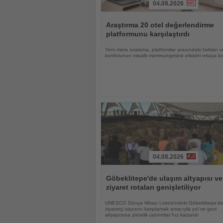
04.08.2026
Haberi
Oku
Araştırma 20 otel değerlendirme
platformunu karşılaştırdı
Yeni meta sıralama, platformlar arasındaki farkları 
konforunun misafir memnuniyetine etkisini ortaya k
04.08.2026
Haberi
Oku
Göbeklitepe'de ulaşım altyapısı ve
ziyaret rotaları genişletiliyor
UNESCO Dünya Mirası Listesi'ndeki Göbeklitepe'de
ziyaretçi sayısını karşılamak amacıyla yol ve gezi
altyapısına yönelik yatırımlar hız kazandı