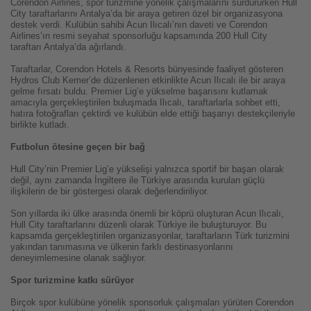
Corendon Airlines, spor turizmine yönelik çalışmalarını sürdürürken Hull
City taraftarlarını Antalya’da bir araya getiren özel bir organizasyona
destek verdi. Kulübün sahibi Acun Ilıcalı’nın daveti ve Corendon
Airlines’ın resmi seyahat sponsorluğu kapsamında 200 Hull City
taraftarı Antalya’da ağırlandı.
Taraftarlar, Corendon Hotels & Resorts bünyesinde faaliyet gösteren
Hydros Club Kemer’de düzenlenen etkinlikte Acun Ilıcalı ile bir araya
gelme fırsatı buldu. Premier Lig’e yükselme başarısını kutlamak
amacıyla gerçekleştirilen buluşmada Ilıcalı, taraftarlarla sohbet etti,
hatıra fotoğrafları çektirdi ve kulübün elde ettiği başarıyı destekçileriyle
birlikte kutladı.
Futbolun ötesine geçen bir bağ
Hull City’nin Premier Lig’e yükselişi yalnızca sportif bir başarı olarak
değil, aynı zamanda İngiltere ile Türkiye arasında kurulan güçlü
ilişkilerin de bir göstergesi olarak değerlendiriliyor.
Son yıllarda iki ülke arasında önemli bir köprü oluşturan Acun Ilıcalı,
Hull City taraftarlarını düzenli olarak Türkiye ile buluşturuyor. Bu
kapsamda gerçekleştirilen organizasyonlar, taraftarların Türk turizmini
yakından tanımasına ve ülkenin farklı destinasyonlarını
deneyimlemesine olanak sağlıyor.
Spor turizmine katkı sürüyor
Birçok spor kulübüne yönelik sponsorluk çalışmaları yürüten Corendon