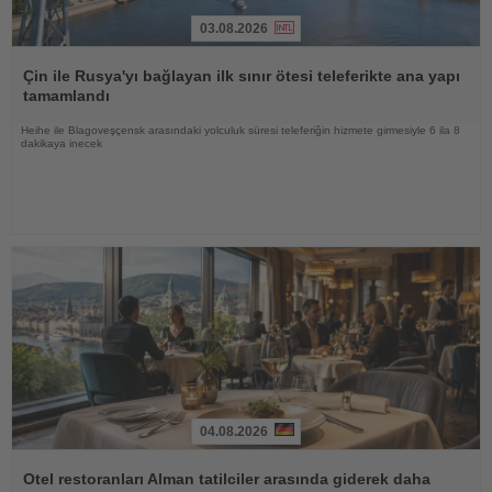
03.08.2026
Haberi
Oku
Çin ile Rusya'yı bağlayan ilk sınır ötesi teleferikte ana yapı
tamamlandı
Heihe ile Blagoveşçensk arasındaki yolculuk süresi teleferiğin hizmete girmesiyle 6 ila 8
dakikaya inecek
04.08.2026
Haberi
Oku
Otel restoranları Alman tatilciler arasında giderek daha