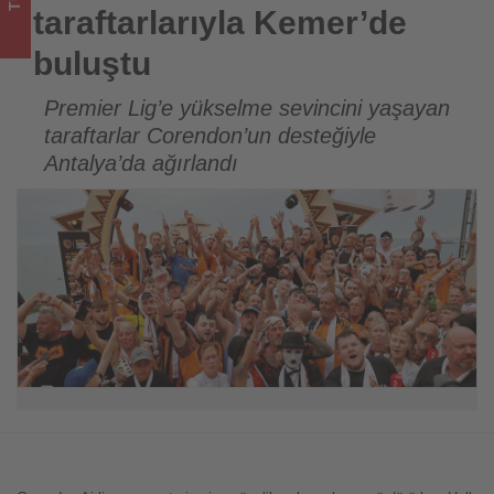
turizmde
taraftarlarıyla Kemer’de
olup
buluştu
bitenleri
Premier Lig’e yükselme sevincini yaşayan
taraftarlar Corendon’un desteğiyle
takip
Antalya’da ağırlandı
ediyor!