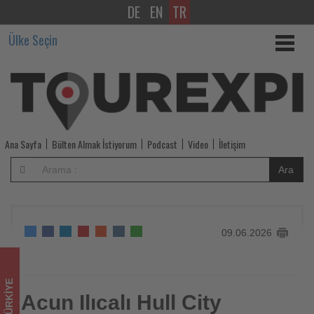
DE
EN
TR
Acun
Ülke Seçin
Ilıcalı
Hull
City
taraftarlarıyla
Ana Sayfa
Bülten Almak İstiyorum
Podcast
Video
İletişim
Kemer’de
Ara
buluştu
-
09.06.2026
Tourexpi,
sizler
TÜRKIYE
için
Acun Ilıcalı Hull City
Acun Ilıcalı Hull City taraftarlarıyla Kemer’de buluştu