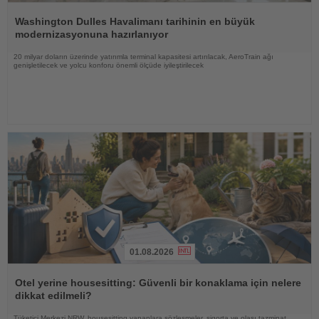
Haberi
Oku
Washington Dulles Havalimanı tarihinin en büyük
modernizasyonuna hazırlanıyor
20 milyar doların üzerinde yatırımla terminal kapasitesi artırılacak, AeroTrain ağı
genişletilecek ve yolcu konforu önemli ölçüde iyileştirilecek
01.08.2026
Haberi
Oku
Otel yerine housesitting: Güvenli bir konaklama için nelere
dikkat edilmeli?
Tüketici Merkezi NRW, housesitting yapanlara sözleşmeler, sigorta ve olası tazminat