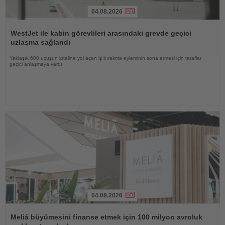
04.08.2026
Haberi
Oku
WestJet ile kabin görevlileri arasındaki grevde geçici
uzlaşma sağlandı
Yaklaşık 600 uçuşun iptaline yol açan iş bırakma eyleminin sona ermesi için taraflar
geçici anlaşmaya vardı
04.08.2026
Haberi
Oku
Meliá büyümesini finanse etmek için 100 milyon avroluk