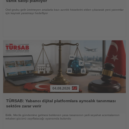
varlık satışı planlıyor
Otel grubu gelir üretmeyen arsalarla bazı azınlık hisselerini elden çıkararak yeni yatırımlar
için kaynak yaratmayı hedefliyor
04.08.2026
Haberi
Oku
TÜRSAB: Yabancı dijital platformlara ayrıcalık tanınması
sektöre zarar verir
Birlik, Meclis gündemine gelmesi beklenen yasa tasarısının yerli seyahat acentalarının
rekabet gücünü zayıflatacağı uyarısında bulundu