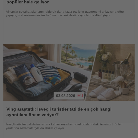
popüler hale geliyor
Almanlar seyahat planlarını giderek daha fazla otellerin gastronomi anlayışına göre
yapıyor, otel restoranları ise bağımsız lezzet destinasyonlarına dönüşüyor
03.08.2026
Haberi
Oku
Ving araştırdı: İsveçli turistler tatilde en çok hangi
ayrıntılara önem veriyor?
İsveçli tatilciler valizlerine en sık kahve koyarken, otel odalarındaki ücretsiz ürünleri
yanlarına almamalarıyla da dikkat çekiyor