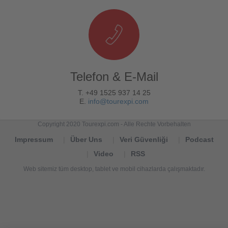
Telefon & E-Mail
T. +49 1525 937 14 25
E.
info@tourexpi.com
Copyright 2020 Tourexpi.com - Alle Rechte Vorbehalten
Impressum
Über Uns
Veri Güvenliği
Podcast
Video
RSS
Web sitemiz tüm desktop, tablet ve mobil cihazlarda çalışmaktadır.
Tourexpi,
turizm
haberleri,
Reisebüros,
tourism