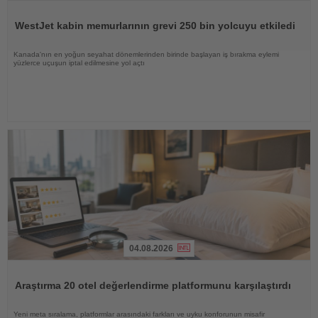
Haberi
Oku
WestJet kabin memurlarının grevi 250 bin yolcuyu etkiledi
Kanada'nın en yoğun seyahat dönemlerinden birinde başlayan iş bırakma eylemi
yüzlerce uçuşun iptal edilmesine yol açtı
04.08.2026
Haberi
Oku
Araştırma 20 otel değerlendirme platformunu karşılaştırdı
Yeni meta sıralama, platformlar arasındaki farkları ve uyku konforunun misafir