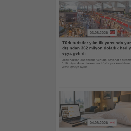
03.08.2026
Haberi
Türk turistler yılın ilk yarısında yur
Oku
dışından 362 milyon dolarlık hediy
eşya getirdi
Ocak-haziran döneminde yurt dışı seyahat harcama
5,19 milyar dolar olurken, en büyük pay konaklama
yeme içmeye ayrıldı
04.08.2026
Haberi