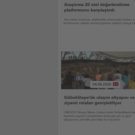
Oku
Araştırma 20 otel değerlendirme
platformunu karşılaştırdı
Yeni meta sıralama, platformlar arasındaki farkları 
konforunun misafir memnuniyetine etkisini ortaya k
04.08.2026
Haberi
Oku
Göbeklitepe'de ulaşım altyapısı ve
ziyaret rotaları genişletiliyor
UNESCO Dünya Mirası Listesi'ndeki Göbeklitepe'de
ziyaretçi sayısını karşılamak amacıyla yol ve gezi
altyapısına yönelik yatırımlar hız kazandı