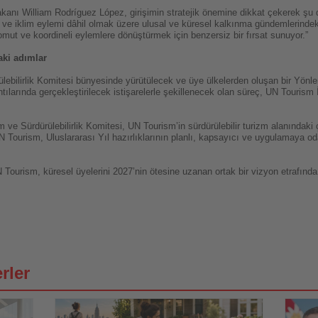
nı William Rodríguez López, girişimin stratejik önemine dikkat çekerek şu d
 ve iklim eylemi dâhil olmak üzere ulusal ve küresel kalkınma gündemlerindeki 
omut ve koordineli eylemlere dönüştürmek için benzersiz bir fırsat sunuyor.”
aki adımlar
ülebilirlik Komitesi bünyesinde yürütülecek ve üye ülkelerden oluşan bir Yönl
tılarında gerçekleştirilecek istişarelerle şekillenecek olan süreç, UN Tourism
zm ve Sürdürülebilirlik Komitesi, UN Tourism’in sürdürülebilir turizm alanında
UN Tourism, Uluslararası Yıl hazırlıklarının planlı, kapsayıcı ve uygulamaya o
N Tourism, küresel üyelerini 2027’nin ötesine uzanan ortak bir vizyon etrafında
rler