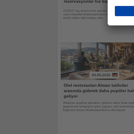
rezervasyonlar hız kazandı
2026/27 kış sezonunda yapılan rezervasyonların ya
uzun mesafeli destinasyonlara yönelirken Tayland 
tercih edilen tatil noktası oldu
04.08.2026
Haberi
Otel restoranları Alman tatilciler
Oku
arasında giderek daha popüler hal
geliyor
Almanlar seyahat planlarını giderek daha fazla otell
gastronomi anlayışına göre yapıyor, otel restoranlar
bağımsız lezzet destinasyonlarına dönüşüyor