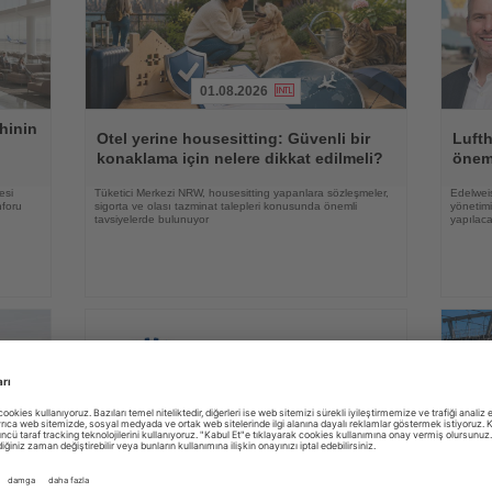
01.08.2026
Haberi
Haberi
hinin
Oku
Oku
Otel yerine housesitting: Güvenli bir
Luft
konaklama için nelere dikkat edilmeli?
önem
esi
Tüketici Merkezi NRW, housesitting yapanlara sözleşmeler,
Edelweis
nforu
sigorta ve olası tazminat talepleri konusunda önemli
yönetimi
tavsiyelerde bulunuyor
yapılac
03.08.2026
Haberi
Haberi
SunExpress Holidays paket tur
Oku
Oku
Çin i
satışlarına yeni bir dağıtım kanalı