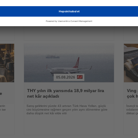
telef
kazandırıyor
rısı
Yeni platform, klasik tatil paketlerini aile ziyaretleriyle
Heihe il
en çok
birleştiren esnek bir seyahat modeli sunuyor
teleferi
05.08.2026
Haberi
Haberi
Oku
Oku
THY yılın ilk yarısında 18,9 milyar lira
Ving 
e
net kâr açıkladı
çok h
erin
Satış gelirlerini yüzde 43 artıran Türk Hava Yolları, güçlü
İsveçli t
ı ise
ciro büyümesine rağmen geçen yılın aynı dönemine göre
odaların
daha düşük net kâr elde etti
dikkat ç