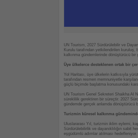
UN Tourism, 2027 Sürdürülebilir ve Dayanı
Kurulu tarafından yetkilendirilen kuruluş,
kalkınma gündemlerinde dönüştürücü bir 
Üye ülkelerce desteklenen ortak bir çe
Yol Haritası, üye ülkelerin katkısıyla yür
tarafından resmen memnuniyetle karşıland
güçlü biçimde başlatma konusundaki kararl
UN Tourism Genel Sekreteri Shaikha Al Nuwai
süreklilik gerektiren bir süreçtir. 2027 Sü
gündemde gerçek anlamda dönüştürücü bir
Turizmin küresel kalkınma gündeminde
Uluslararası Yıl, turizmin iklim eylemi, k
Sürdürülebilirlik ve dayanıklılığın sabit 
eşgüdümlü adımlar atılması hedefleniyor.