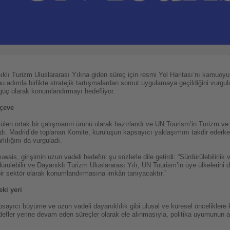
klı Turizm Uluslararası Yılına giden süreç için resmi Yol Haritası’nı kamuoyu
 bu adımla birlikte stratejik tartışmalardan somut uygulamaya geçildiğini vurgu
güç olarak konumlandırmayı hedefliyor.
rçeve
ütülen ortak bir çalışmanın ürünü olarak hazırlandı ve UN Tourism’in Turizm ve 
ı. Madrid’de toplanan Komite, kuruluşun kapsayıcı yaklaşımını takdir ederke
ılığını da vurguladı.
s, girişimin uzun vadeli hedefini şu sözlerle dile getirdi: “Sürdürülebilirlik ve
rdürülebilir ve Dayanıklı Turizm Uluslararası Yılı, UN Tourism’in üye ülkelerini
 sektör olarak konumlandırmasına imkân tanıyacaktır.”
ki yeri
apsayıcı büyüme ve uzun vadeli dayanıklılık gibi ulusal ve küresel önceliklere
hedefler yerine devam eden süreçler olarak ele alınmasıyla, politika uyumunun a