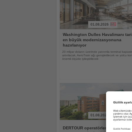
01.08.2026
Haberi
Washington Dulles Havalimanı tari
Oku
en büyük modernizasyonuna
hazırlanıyor
20 milyar doların üzerinde yatırımla terminal kapasit
artırılacak, AeroTrain ağı genişletilecek ve yolcu ko
önemli ölçüde iyileştirilecek
01.08.2026
Haberi
Oku
DERTOUR operatörlerinde