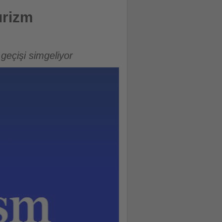
kladı
urizm
geçişi simgeliyor