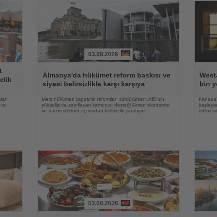
03.08.2026
Haberi
Haberi
t
Oku
Oku
Almanya'da hükümet reform baskısı ve
WestJ
elik
siyasi belirsizlikle karşı karşıya
bin y
ları
Merz hükümeti kapsamlı reformları sürdürürken, AfD'nin
Kanada'
 ve
yükselişi ve zayıflayan kamuoyu desteği Alman ekonomisi
başlayan
ve turizm sektörü açısından belirsizlik yaratıyor
edilmesi
03.08.2026
Haberi
Haberi