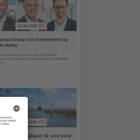
01.08.2026
hansa Group üst yönetiminde üç
li atama
s, Eurowings ve Lufthansa City Airlines
nde ekim ve kasım aylarında görev değişiklikleri
ak
03.08.2026
le Rusya'yı bağlayan ilk sınır ötesi