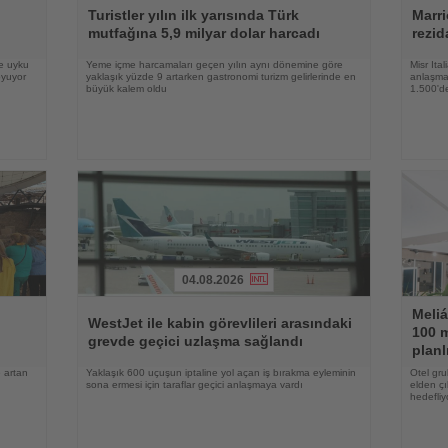
Oku
Oku
Turistler yılın ilk yarısında Türk
Marri
mutfağına 5,9 milyar dolar harcadı
rezid
ve uyku
Yeme içme harcamaları geçen yılın aynı dönemine göre
Misr Ita
oyuyor
yaklaşık yüzde 9 artarken gastronomi turizm gelirlerinde en
anlaşma,
büyük kalem oldu
1.500'de
04.08.2026
Haberi
Haberi
Meliá
Oku
Oku
WestJet ile kabin görevlileri arasındaki
100 m
grevde geçici uzlaşma sağlandı
planl
 artan
Yaklaşık 600 uçuşun iptaline yol açan iş bırakma eyleminin
Otel gru
sona ermesi için taraflar geçici anlaşmaya vardı
elden çı
hedefliy