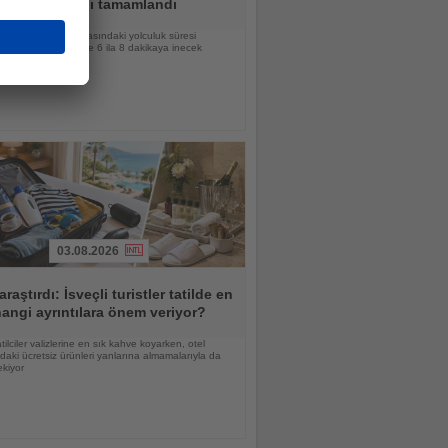
erikte ana yapı tamamlandı
e Blagoveşçensk arasındaki yolculuk süresi
ğin hizmete girmesiyle 6 ila 8 dakikaya inecek
03.08.2026
araştırdı: İsveçli turistler tatilde en
angi ayrıntılara önem veriyor?
atilciler valizlerine en sık kahve koyarken, otel
daki ücretsiz ürünleri yanlarına almamalarıyla da
ekiyor