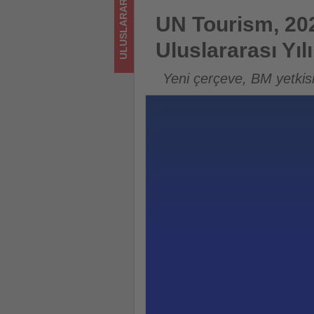
ULUSLARARASI
haritasını
UN Tourism, 2027 Sürdürülebili
UN Tourism, 202
açıkladı
Uluslararası Yılı
-
Yeni çerçeve, BM yetkis
Tourexpi,
sizler
için
turizmde
olup
bitenleri
takip
ediyor!