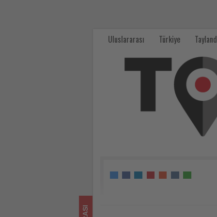
UN
Tourism,
Uluslararası
Türkiye
Tayland
2027
Sürdürülebilir
ve
Dayanıklı
Turizm
Uluslararası
Yılı
için
yol