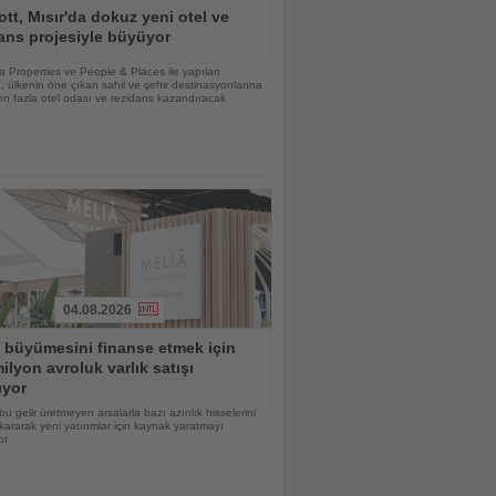
ott, Mısır'da dokuz yeni otel ve
ans projesiyle büyüyor
lia Properties ve People & Places ile yapılan
 ülkenin öne çıkan sahil ve şehir destinasyonlarına
n fazla otel odası ve rezidans kazandıracak
04.08.2026
 büyümesini finanse etmek için
ilyon avroluk varlık satışı
ıyor
bu gelir üretmeyen arsalarla bazı azınlık hisselerini
kararak yeni yatırımlar için kaynak yaratmayı
or