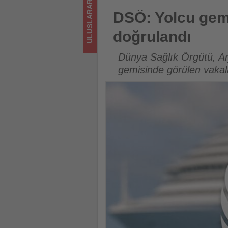
ULUSLARARASI
sizler
DSÖ: Yolcu gemisindeki 8 vaka
DSÖ: Yolcu gemi
için
doğrulandı
turizmde
Dünya Sağlık Örgütü, Arj
olup
gemisinde görülen vakalar
bitenleri
takip
ediyor!