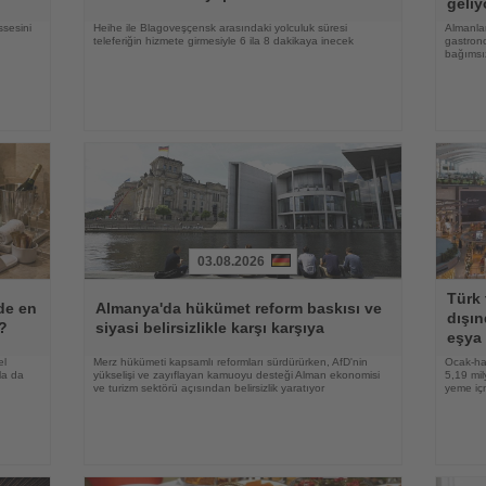
geliy
ssesini
Heihe ile Blagoveşçensk arasındaki yolculuk süresi
Almanlar
teleferiğin hizmete girmesiyle 6 ila 8 dakikaya inecek
gastrono
bağımsı
03.08.2026
Haberi
Haberi
Türk 
Oku
Oku
lde en
Almanya'da hükümet reform baskısı ve
dışın
r?
siyasi belirsizlikle karşı karşıya
eşya 
el
Merz hükümeti kapsamlı reformları sürdürürken, AfD'nin
Ocak-ha
la da
yükselişi ve zayıflayan kamuoyu desteği Alman ekonomisi
5,19 mil
ve turizm sektörü açısından belirsizlik yaratıyor
yeme içm