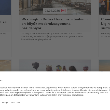
01.08.2026
Haberi
Haberi
Washington Dulles Havalimanı tarihinin
Coren
Oku
Oku
ilyar
en büyük modernizasyonuna
Lig h
hazırlanıyor
sürd
e kişi
20 milyar doların üzerinde yatırımla terminal kapasitesi
Resmi s
artırılacak, AeroTrain ağı genişletilecek ve yolcu konforu
sezon ve
önemli ölçüde iyileştirilecek
31.07.2026
Haberi
Haberi
Oku
Oku
yi
Kapadokya Balon Festivali 30 figürlü
Alman
balonla başladı
zama
irası
Dokuz ülkeden gelen sıcak hava balonları gün doğumunda
YouGov a