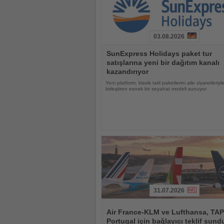
03.08.2026
Haberi
SunExpress Holidays paket tur
Oku
satışlarına yeni bir dağıtım kanalı
kazandırıyor
Yeni platform, klasik tatil paketlerini aile ziyaretleriyl
birleştiren esnek bir seyahat modeli sunuyor
31.07.2026
Haberi
Oku
Air France-KLM ve Lufthansa, TAP
Portugal için bağlayıcı teklif sund