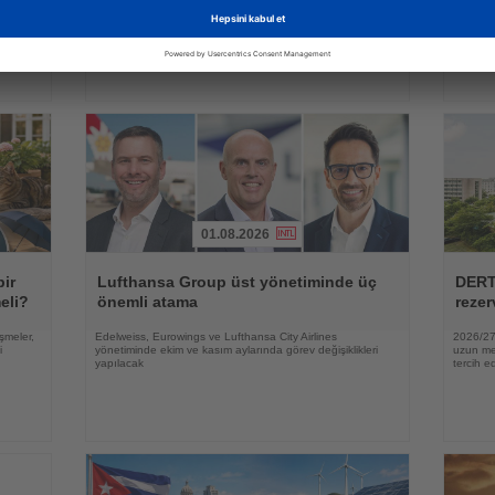
peribacaları üzerinde gösteri uçuşu yaptı
lüksün a
zaman ve
01.08.2026
Haberi
Haberi
Oku
Oku
bir
Lufthansa Group üst yönetiminde üç
DERT
eli?
önemli atama
rezer
şmeler,
Edelweiss, Eurowings ve Lufthansa City Airlines
2026/27 
i
yönetiminde ekim ve kasım aylarında görev değişiklikleri
uzun mes
yapılacak
tercih ed