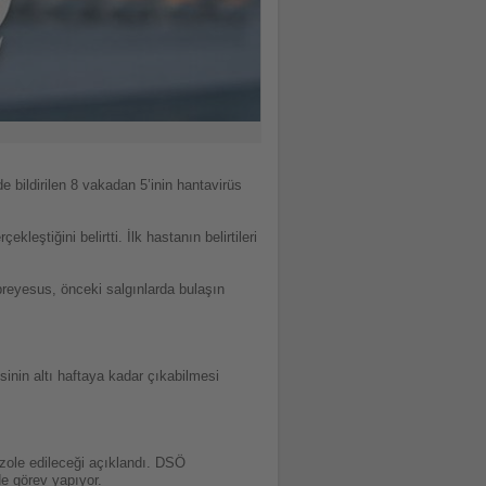
ildirilen 8 vakadan 5’inin hantavirüs
ştiğini belirtti. İlk hastanın belirtileri
breyesus, önceki salgınlarda bulaşın
nin altı haftaya kadar çıkabilmesi
izole edileceği açıklandı. DSÖ
e görev yapıyor.