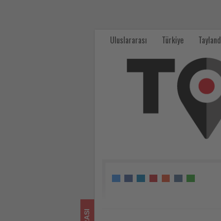
DSÖ:
Yolcu
Uluslararası
Türkiye
Tayland
gemisindeki
8
vakadan
5’i
hantavirüs
olarak
doğrulandı
-
Tourexpi,