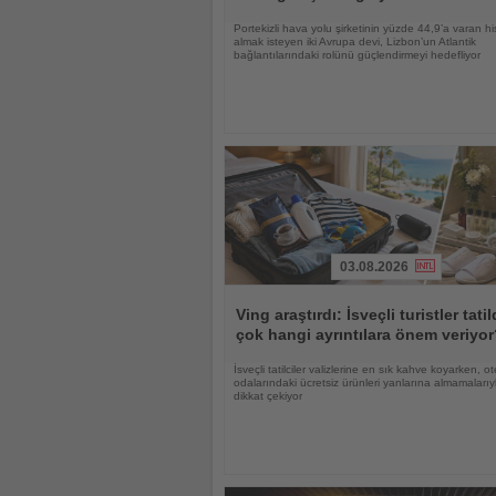
Portekizli hava yolu şirketinin yüzde 44,9’a varan hi
almak isteyen iki Avrupa devi, Lizbon’un Atlantik
bağlantılarındaki rolünü güçlendirmeyi hedefliyor
03.08.2026
Haberi
Oku
Ving araştırdı: İsveçli turistler tati
çok hangi ayrıntılara önem veriyo
İsveçli tatilciler valizlerine en sık kahve koyarken, ot
odalarındaki ücretsiz ürünleri yanlarına almamalarıy
dikkat çekiyor