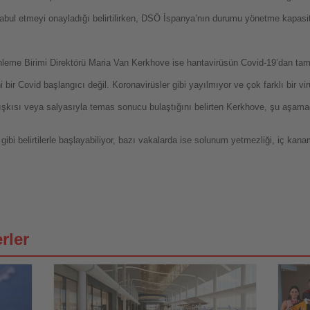
bul etmeyi onayladığı belirtilirken, DSÖ İspanya’nın durumu yönetme kapasites
leme Birimi Direktörü Maria Van Kerkhove ise hantavirüsün Covid-19’dan tam
r Covid başlangıcı değil. Koronavirüsler gibi yayılmıyor ve çok farklı bir vir
dışkısı veya salyasıyla temas sonucu bulaştığını belirten Kerkhove, şu aşamad
gibi belirtilerle başlayabiliyor, bazı vakalarda ise solunum yetmezliği, iç kan
rler