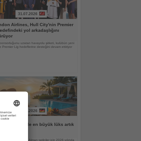
31.07.2026
don Airlines, Hull City'nin Premier
edefindeki yol arkadaşlığını
ürüyor
ponsorluğunu uzatan havayolu şirketi, kulübün yeni
 Premier Lig hedeflerine desteğini devam ettiriyor
31.07.2026
lar için tatilde en büyük lüks artık
n
raştırmasına göre Alman tatilciler için 2026 yılında