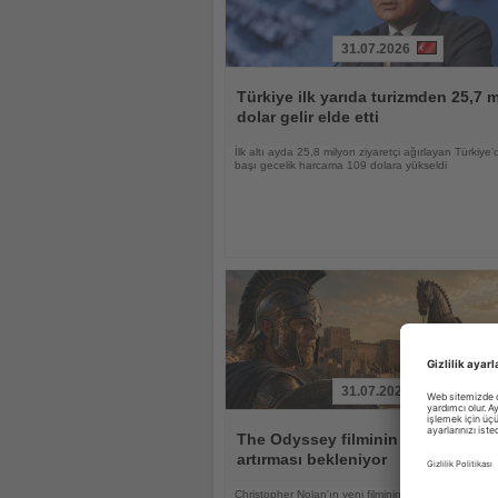
31.07.2026
Haberi
Oku
Türkiye ilk yarıda turizmden 25,7 m
dolar gelir elde etti
İlk altı ayda 25,8 milyon ziyaretçi ağırlayan Türkiye’d
başı gecelik harcama 109 dolara yükseldi
31.07.2026
Haberi
Oku
The Odyssey filminin Troya'ya ilgi
artırması bekleniyor
Christopher Nolan'ın yeni filminin UNESCO Dünya M